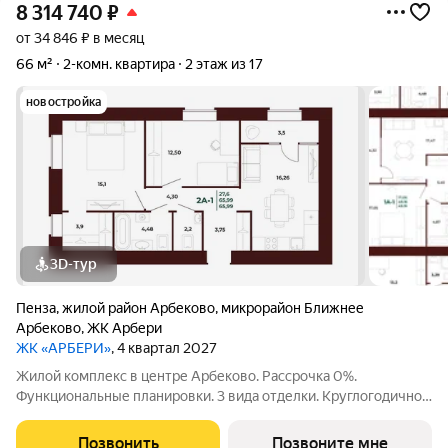
8 314 740
₽
от 34 846 ₽ в месяц
66 м²
2-комн. квартира
2 этаж из 17
новостройка
3D-тур
Пенза
,
жилой район Арбеково
,
микрорайон Ближнее
Арбеково
,
ЖК Арбери
ЖК «АРБЕРИ»
, 4 квартал 2027
Жилой комплекс в центре Арбеково. Рассрочка 0%.
Функциональные планировки. 3 вида отделки. Круглогодичное
озеленение. 10 мин до центра! ЖК АРБЕРИ БЕРИ И ЖИВИ.
Это проект новых технологий, смелых идей и современных
Позвонить
Позвоните мне