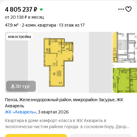
4 805 237
₽
от 20 138 ₽ в месяц
47,9 м²
2-комн. квартира
13 этаж из 17
новостройка
3D-тур
Пенза
,
Железнодорожный район
,
микрорайон Засурье
,
ЖК
Акварель
ЖК «Акварель»
, 3 квартал 2026
Квартира в доме комфорт-класса в ЖК Акварель в
экологически чистом районе города- в сосновом бору. Двор
без машин, детские и спортивные площадки с безопасным