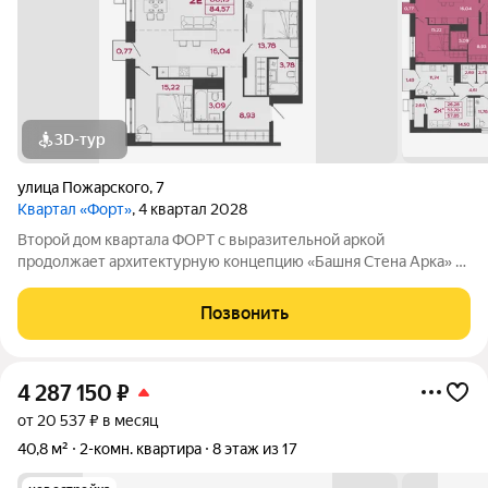
3D-тур
улица Пожарского
,
7
Квартал «Форт»
, 4 квартал 2028
Второй дом квартала ФОРТ с выразительной аркой
продолжает архитектурную концепцию «Башня Стена Арка» и
становится частью целостной жилой экосистемы. Это
продуманная среда, где современная архитектура сочетается
Позвонить
с уединенностью, технологии с
4 287 150
₽
от 20 537 ₽ в месяц
40,8 м²
2-комн. квартира
8 этаж из 17