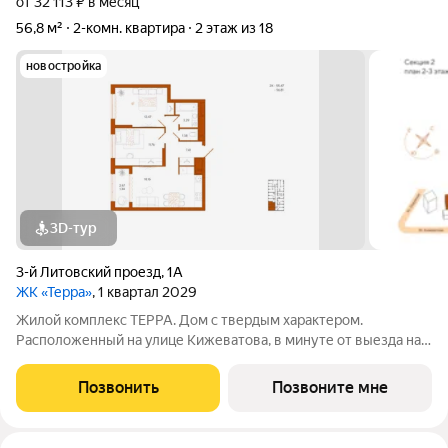
от 32 113 ₽ в месяц
56,8 м²
2-комн. квартира
2 этаж из 18
новостройка
3D-тур
3-й Литовский проезд
,
1А
ЖК «Терра»
, 1 квартал 2029
Жилой комплекс ТЕРРА. Дом с твердым характером.
Расположенный на улице Кижеватова, в минуте от выезда на
Окружную, ТЕРРА открыт городу и жизни. Отсюда одинаково
легко добраться до зелёного массива Западной поляны и
Позвонить
Позвоните мне
отправиться на деловую встречу в