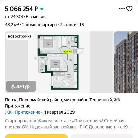
5 066 254
₽
от 24 300 ₽ в месяц
48,2 м²
2-комн. квартира
7 этаж из 16
новостройка
3D-тур
Пенза
,
Первомайский район
,
микрорайон Тепличный
,
ЖК
Притяжение
ЖК «Притяжение»
, 1 квартал 2029
Старт продаж в Жилом квартале «Притяжение»! Семейная
ипотека 6%. Надежный застройщик «РКС Девелопмент» с 19-
летним опытом. Функциональная 3-комнатная квартира