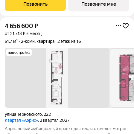
покрытием, зоны отдыха, зона для выгула собак. Хороший
Позвонить
Позвоните мне
выбор планировочных решений,
4 656 600
₽
от 21 713 ₽ в месяц
51,7 м²
2-комн. квартира
2 этаж из 16
новостройка
улица Терновского
,
222
Квартал «Аэрис»
, 2 квартал 2027
Аэрис новый амбициозный проект для тех, кто смело смотрит