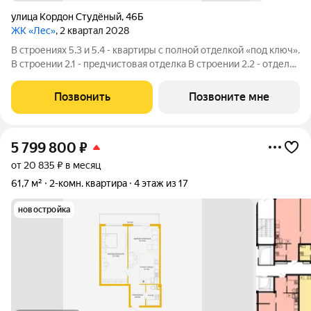
улица Кордон Студёный
,
46Б
ЖК «Лес»
, 2 квартал 2028
В строениях 5.3 и 5.4 - квартиры с полной отделкой «под ключ».
В строении 2.1 - предчистовая отделка В строении 2.2 - отделка
на выбор - "под ключ" или "черновая" Выберите то, что
идеально подходит именно вам. Квартиры с отделкой «ПОД
Позвонить
Позвоните мне
КЛЮЧ» (Строения
5 799 800
₽
от 20 835 ₽ в месяц
61,7 м²
2-комн. квартира
4 этаж из 17
новостройка