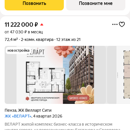
евроформата создана для счастливой жизни: две отдельные
Позвонить
Позвоните мне
спальни (10.64 м и 11.84 м)
11 222 000
₽
от 47 030 ₽ в месяц
72,4 м²
2-комн. квартира
12 этаж из 21
новостройка
Пенза
,
ЖК Велларт Сити
ЖК «ВЕЛАРТ»
, 4 квартал 2026
ВЕЛАРТ жилой комплекс бизнес-класса в историческом