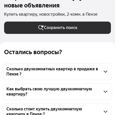
новые объявления
Купить квартиру, новостройки, 2-комн. в Пензе
Сохранить поиск
Остались вопросы?
Сколько двухкомнатных квартир в продаже в
Пензе ?
На Яндекс Недвижимости в продаже в Пензе 3028 
двухкомнатных квартир, из них 291 объявление от 
Как выбрать свою лучшую двухкомнатную
квартиру?
агентств, 2737 объявлений от застройщиков
Чтобы купить 2-комнатную квартиру в 
новостройке, воспользуйтесь тепловой картой для 
Сколько стоит купить двухкомнатную
квартиру в Пензе ?