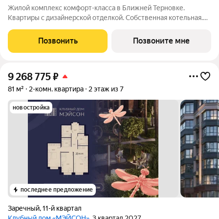
Жилой комплекс комфорт-класса в Ближней Терновке.
Квартиры с дизайнерской отделкой. Собственная котельная.
Закрытая территория и видеонаблюдение. Чтобы получить
новый уровень комфорта и уюта, необязательно уезжать из
Позвонить
Позвоните мне
привычного района, который уже
9 268 775
₽
81 м²
2-комн. квартира
2 этаж из 7
новостройка
последнее предложение
Заречный
,
11-й квартал
Клубный дом «МЭЙСОН»
, 3 квартал 2027