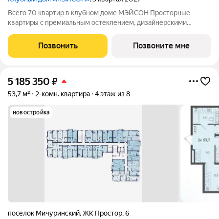
Всего 70 квартир в клубном доме МЭЙСОН Просторные
квартиры с премиальным остеклением, дизайнерскими
входными дверьми и потолками до 3,6м! Преимущества
клубного дома: Закрытая территория с охраной 24/7,
Позвонить
Позвоните мне
круглосуточное видеонаблюдение Высота окон от
5 185 350
₽
53,7 м²
2-комн. квартира
4 этаж из 8
новостройка
посёлок Мичуринский
,
ЖК Простор
,
6