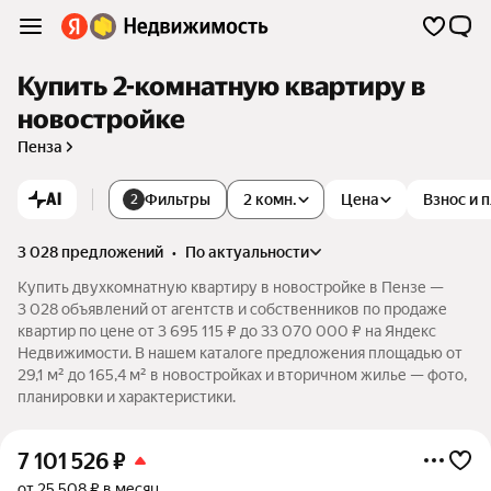
Купить 2-комнатную квартиру в
новостройке
Пенза
AI
Фильтры
2 комн.
Цена
Взнос и 
2
3 028 предложений
•
по актуальности
Купить двухкомнатную квартиру в новостройке в Пензе —
3 028 объявлений от агентств и собственников по продаже
квартир по цене от 3 695 115 ₽ до 33 070 000 ₽ на Яндекс
Недвижимости. В нашем каталоге предложения площадью от
29,1 м² до 165,4 м² в новостройках и вторичном жилье — фото,
планировки и характеристики.
7 101 526
₽
от 25 508 ₽ в месяц