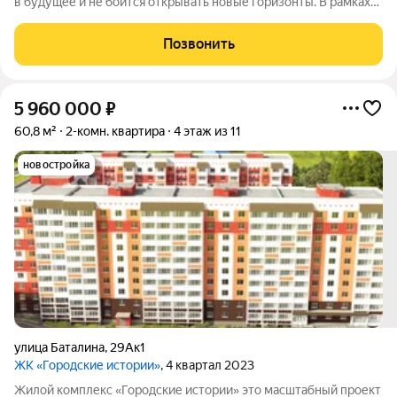
в будущее и не боится открывать новые горизонты. В рамках
реализации первой стадии строительства осуществляется
возведение двух 17-этажных подъездов. Всего проектом
Позвонить
предусмотрено еще 6
5 960 000
₽
60,8 м²
2-комн. квартира
4 этаж из 11
новостройка
улица Баталина
,
29Ак1
ЖК «Городские истории»
, 4 квартал 2023
Жилой комплекс «Городские истории» это масштабный проект