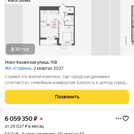
новостройка
3D-тур
Ново-Казанская улица
,
15В
ЖК «Стрижи»
, 2 квартал 2027
Стрижи это жилой комплекс, где городская динамика
сочетается с семейным комфортом. Близость к центру города
открывает широкие возможности для деловой активности и
профессионального развития. При этом в любой момент вы
Позвонить
можете насладиться природой и
6 059 350
₽
от 29 027 ₽ в месяц