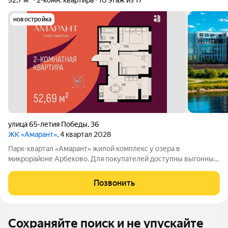
52,7 м²
2-комн. квартира
10 этаж из 17
новостройка
улица 65-летия Победы
,
36
ЖК «Амарант»
, 4 квартал 2028
Парк-квартал «Амарант» жилой комплекс у озера в
микрорайоне Арбеково. Для покупателей доступны выгонные
условия покупки: - Семейная ипотека от 5%; - Беспроцентная
рассрочка до конца 2028 года. «Амарант» новый жилой
Позвонить
комплекс в дальнем Арбеково,
Сохраняйте поиск и не упускайте