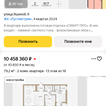
3D-тур
улица Яшиной
,
9
ЖК «Лугометрия»
, 4 квартал 2024
В квартире выполнена готовая отделка «СМАРТ ПРО». В нее
входят: - ламинат светлого тона, - флизелиновые обои с
возможностью перекраски, - пластиковые окна увеличенного
формата, которые сделают квартиру более светлой, -
Позвонить
Позвоните мне
надежные межкомнатные двери, -
10 458 360
₽
от 43 830 ₽ в месяц
79,2 м²
2-комн. квартира
13 этаж из 18
новостройка