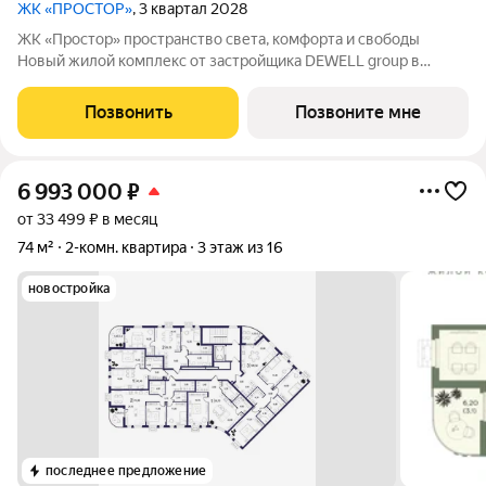
ЖК «ПРОСТОР»
, 3 квартал 2028
ЖК «Простор» пространство света, комфорта и свободы
Новый жилой комплекс от застройщика DEWELL group в
районе Тепличный, ул. Юго-Западная. Современный формат
жизни для тех, кто ценит уют, свет и личное пространство.
Позвонить
Позвоните мне
Главные преимущества:
6 993 000
₽
от 33 499 ₽ в месяц
74 м²
2-комн. квартира
3 этаж из 16
новостройка
последнее предложение