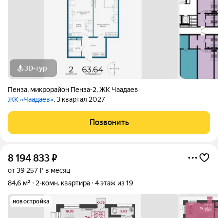
3D-тур
Пенза
,
микрорайон Пенза-2
,
ЖК Чаадаев
ЖК «Чаадаев»
, 3 квартал 2027
Позвонить
8 194 833
₽
от 39 257 ₽ в месяц
84,6 м²
2-комн. квартира
4 этаж из 19
новостройка