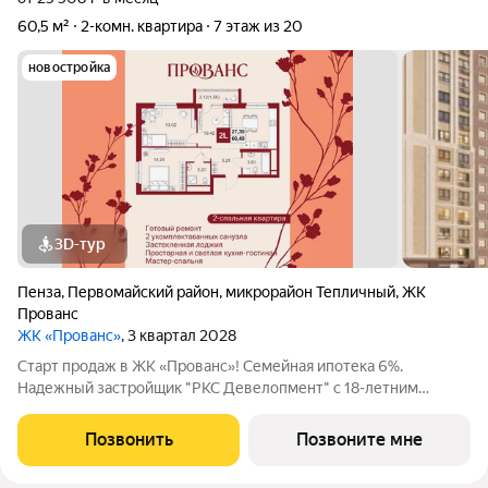
60,5 м²
2-комн. квартира
7 этаж из 20
новостройка
3D-тур
Пенза
,
Первомайский район
,
микрорайон Тепличный
,
ЖК
Прованс
ЖК «Прованс»
, 3 квартал 2028
Старт продаж в ЖК «Прованс»! Семейная ипотека 6%.
Надежный застройщик "РКС Девелопмент" с 18-летним
опытом. Погрузитесь в атмосферу тишины, уюта и гармонии в
Тепличном. Здесь в экологически чистом районе города
Позвонить
Позвоните мне
Пензы, среди плодовых деревьев и