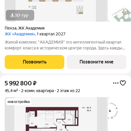
3D-тур
Пенза
,
ЖК Академия
ЖК «Академия»
, 1 квартал 2027
Жилой комплекс "АКАДЕМИЯ" это интеллигентный квартал
комфорт-класса в историческом центре города. Здесь каждый
может почувствовать энергетику исторического центра в
оправе высоких стандартов комфортного жилья. Окружение
Позвонить
Позвоните мне
жилого комплекса: 1. Спасский
5 992 800
₽
45,4 м²
2-комн. квартира
2 этаж из 22
новостройка