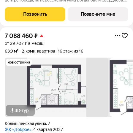
центре города, на пересечении улиц Богданова и Свердлова.
Преимущества ВЕЛАРТ: Уникальные строения, каждое со
своей архитектурой Клинкерная плитка и композитные панели
Позвонить
Позвоните мне
в фасадах Благоустройство с
7 088 460
₽
от 29 707 ₽ в месяц
63,9 м²
2-комн. квартира
16 этаж из 16
новостройка
3D-тур
Колышлейская улица
,
7
ЖК «Доброе»
, 4 квартал 2027