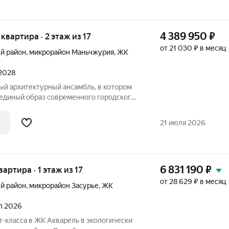
4 389 950
₽
 квартира · 2 этаж из 17
от 21 030 ₽ в месяц
й район
,
микрорайон Маньчжурия
,
ЖК
 2028
 единый образ современного городского
родолжает композицию комплекса и
 второго дома новую пару
21 июля 2026
6 831 190
₽
вартира · 1 этаж из 17
от 28 629 ₽ в месяц
й район
,
микрорайон Засурье
,
ЖК
ал 2026
-класса в ЖК Акварель в экологически