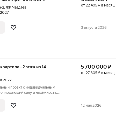
от 22 405 ₽ в месяц
а-2
,
ЖК Чаадаев
л 2027
3 августа 2026
5 700 000
₽
 квартира · 2 этаж из 14
от 27 305 ₽ в месяц
ал 2027
воплощающий силу и надёжность.
ажная арка служит парадным входом в
башня символизирует основательность
12 мая 2026
на