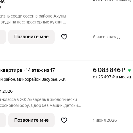
46
6
-
 до 3,3 м. Для жителей предусмотрено:
Позвоните мне
6 часов назад
6 083 846
₽
 квартира · 14 этаж из 17
от 25 497 ₽ в месяц
й район
,
микрорайон Засурье
,
ЖК
ал 2026
-класса в ЖК Акварель в экологически
 сосновом бору. Двор без машин, детские
с безопасным покрытием, зоны отдыха,
 Хороший выбор планировочных решений,
Позвоните мне
1 июня 2026