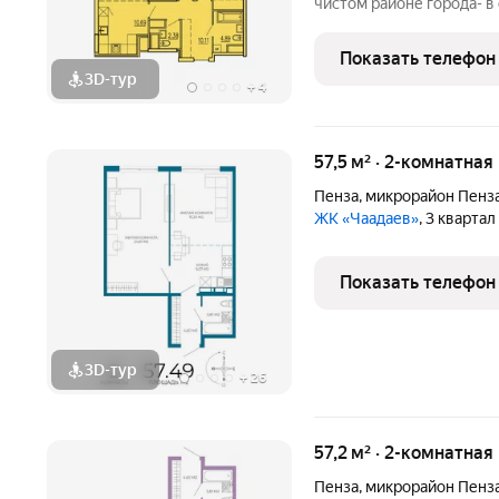
чистом районе города- в
и спортивные площадки 
зона для выгула собак.
Показать телефон
3D-тур
+
4
57,5 м² · 2-комнатная
Пенза
,
микрорайон Пенз
ЖК «Чаадаев»
, 3 кварта
Показать телефон
3D-тур
+
26
57,2 м² · 2-комнатная
Пенза
,
микрорайон Пенз