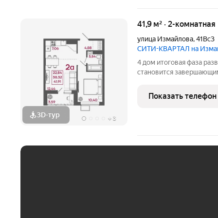
41,9 м² · 2-комнатная
улица Измайлова
,
41Вс3
СИТИ-КВАРТАЛ на Изма
4 дом итоговая фаза развития проекта Сити-квартал, он
становится завершающим
логичным завершением в
Расположенный в глубине
Показать телефон
формирует более прива
3D-тур
+
3
ЕЖЕМЕСЯЧНЫЙ ПЛАТЁ