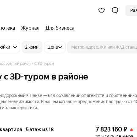
Ра
потека
Журнал
Для бизнеса
ройки
2 комн.
Цена
одорожный район
C 3D-туром
 c 3D-туром в районе
нодорожный в Пензе — 619 объявлений от агентств и собственнико
Яндекс Недвижимости. В нашем каталоге предложения площадью от 40
 и характеристики.
7 823 160
₽
 квартира · 5 этаж из 18
от 37 476 ₽ в месяц