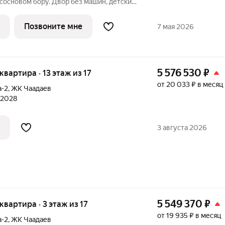
 сосновом бору. Двор без машин, детские
с безопасным покрытием, зоны отдыха,
 Хороший выбор планировочных решений,
Позвоните мне
7 мая 2026
5 576 530
₽
 квартира · 13 этаж из 17
от 20 033 ₽ в месяц
а-2
,
ЖК Чаадаев
л 2028
3 августа 2026
5 549 370
₽
 квартира · 3 этаж из 17
от 19 935 ₽ в месяц
а-2
,
ЖК Чаадаев