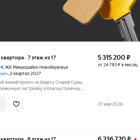
До 100 тыс. ₽
5 315 200
₽
я квартира · 7 этаж из 17
от 24 783 ₽ в месяц
24
,
ЖК Микрорайон Новобережье
жье»
, 2 квартал 2027
ременную застройку и благоустроенную
 Первый дом уже сдан, также
о второго дома первой очереди. Здесь
27 мая 2026
6 236 720
₽
я квартира · 8 этаж из 17