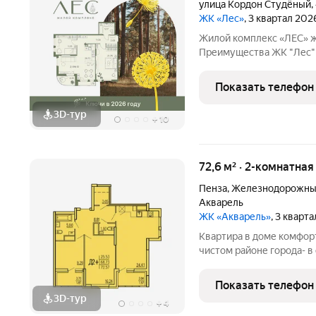
улица Кордон Студёный
,
ЖК «Лес»
, 3 квартал 202
Жилой комплекс «ЛЕС» жизнь среди сосен в районе Ахуны
Преимущества ЖК "Лес" виды на лес; просторные кухни
гостиные; мастер-спальни; закрытые и летние лоджии; отдельные
лоты с высотой потолков
Показать телефон
подземный и
3D-тур
+
10
72,6 м² · 2-комнатная
Пенза
,
Железнодорожны
Акварель
ЖК «Акварель»
, 3 кварт
Квартира в доме комфорт
чистом районе города- в
и спортивные площадки 
зона для выгула собак.
Показать телефон
3D-тур
+
4