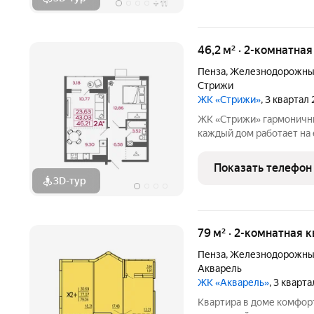
+
11
46,2 м² · 2-комнатная
Пенза
,
Железнодорожны
Стрижи
ЖК «Стрижи»
, 3 квартал
ЖК «Стрижи» гармоничный архитектурный ансамбль, в котором
каждый дом работает на
квартала. Второй дом п
объединяет 1-й и 2-й подъезды
Показать телефон
вертикалей в общей
3D-тур
79 м² · 2-комнатная к
Пенза
,
Железнодорожны
Акварель
ЖК «Акварель»
, 3 кварт
Квартира в доме комфорт