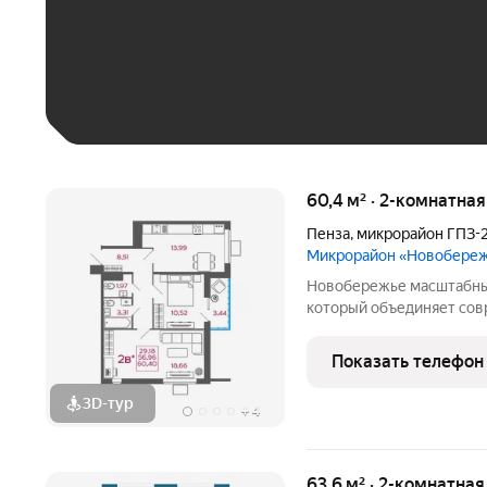
До 30 тыс. ₽
До 50 тыс. ₽
До 70 тыс. ₽
Больше 100 тыс. ₽
60,4 м² · 2-комнатна
Пенза
,
микрорайон ГПЗ-
Микрорайон «Новобере
Новобережье масштабный жилой проект на берегу Старой Суры,
который объединяет сов
прибрежную территорию.
завершено строительств
Показать телефон
можно приобрести
3D-тур
+
4
63,6 м² · 2-комнатна