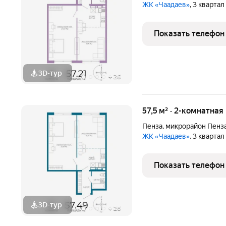
ЖК «Чаадаев»
, 3 кварта
Показать телефон
3D-тур
+
26
57,5 м² · 2-комнатная
Пенза
,
микрорайон Пенз
ЖК «Чаадаев»
, 3 кварта
Показать телефон
3D-тур
+
26