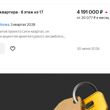
4 191 000
₽
 квартира · 6 этаж из 17
от 20 077 ₽ в месяц
йлова
, 3 квартал 2028
 акцентом архитектурного ансамбля и
сей концепции квартала.
 территории, вдали от дороги, он
30 июня 2026
тную и
Ж