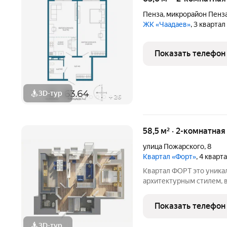
Пенза
,
микрорайон Пенз
ЖК «Чаадаев»
, 3 кварта
Показать телефон
3D-тур
+
26
58,5 м² · 2-комнатная
улица Пожарского
,
8
Квартал «Форт»
, 4 кварт
Квартал ФОРТ это уникальный проект с индивидуальным
архитектурным стилем, 
Величественная шестиэт
новый мир, поворотная 
Показать телефон
проекта, а массивная сте
3D-тур