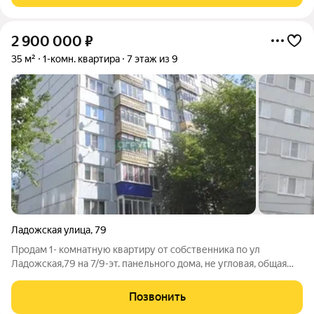
2 900 000
₽
35 м²
1-комн. квартира
7 этаж из 9
Ладожская улица
,
79
Продам 1- комнатную квартиру от собственника по ул
Ладожская,79 на 7/9-эт. панельного дома, не угловая, общая
площадь 35/18/7,4 кв.м. В квартире обычное жилое состояние,
пластиковые окна, на полу линолеум, санузел в кафеле
Позвонить
старого образца, дверь