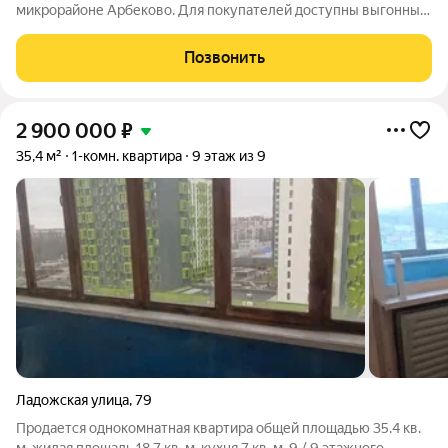
микрорайоне Арбеково. Для покупателей доступны выгонные
условия покупки: - Семейная ипотека от 5%; - Беспроцентная
рассрочка до конца 2028 года. «Амарант» новый жилой
Позвонить
комплекс в дальнем Арбеково,
2 900 000
₽
35,4 м²
1-комн. квартира
9 этаж из 9
Ладожская улица
,
79
Продается однокомнатная квартира общей площадью 35.4 кв.