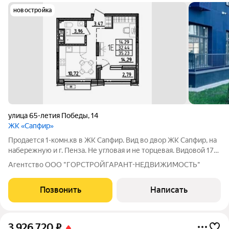
новостройка
улица 65-летия Победы
,
14
ЖК «Сапфир»
Продается 1-комн.кв в ЖК Сапфир. Вид во двор ЖК Сапфир, на
набережную и г. Пенза. Не угловая и не торцевая. Видовой 17
этаж. Дом сдан: Этап 1 (секции 1,2) ЖК Сапфир 27.11.2025г.,
Агентство ООО "ГОРСТРОЙГАРАНТ-НЕДВИЖИМОСТЬ"
Этап 2 (секции 3,4) 25.05.2026г. Подходит только под базовую
ипотеку
Позвонить
Написать
3 926 720
₽