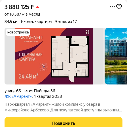
3 880 125
₽
от 18 587 ₽ в месяц
34,5 м²
1-комн. квартира
9 этаж из 17
новостройка
улица 65-летия Победы
,
36
ЖК «Амарант»
, 4 квартал 2028
Парк-квартал «Амарант» жилой комплекс у озера в
микрорайоне Арбеково. Для покупателей доступны выгонные
условия покупки: - Семейная ипотека от 5%; - Беспроцентная
рассрочка до конца 2028 года. «Амарант» новый жилой
Позвонить