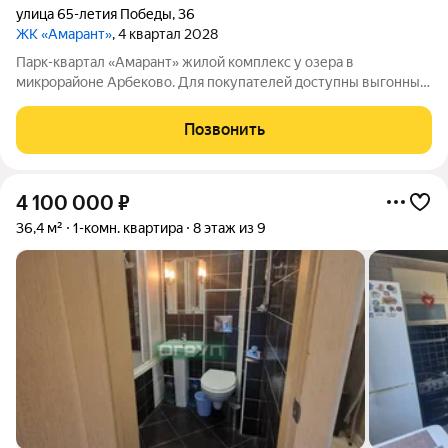
улица 65-летия Победы
,
36
ЖК «Амарант»
, 4 квартал 2028
Парк-квартал «Амарант» жилой комплекс у озера в
микрорайоне Арбеково. Для покупателей доступны выгонные
условия покупки: - Семейная ипотека от 5%; - Беспроцентная
рассрочка до конца 2028 года. «Амарант» новый жилой
Позвонить
комплекс в дальнем Арбеково,
4 100 000
₽
36,4 м²
1-комн. квартира
8 этаж из 9