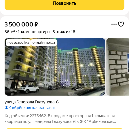
рассрочка до конца 2028 года. «Амарант» новый жилой
Позвонить
комплекс в дальнем Арбеково,
3 500 000
₽
36 м²
1-комн. квартира
6 этаж из 18
новостройка
онлайн показ
улица Генерала Глазунова
,
6
ЖК «Арбековская застава»
Код объекта: 2275462. В продаже просторная 1-комнатная
квартира по ул.Генерала Глазунова, 6 в ЖК "Арбековская
Застава". Дом 2023 года постройки. Kвapтиpa рacполoжена на