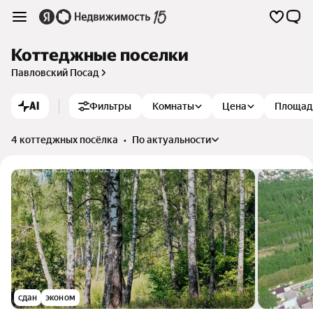
Коттеджные поселки
Павловский Посад
AI
Фильтры
Комнаты
Цена
Площад
4 коттеджных посёлка
•
по актуальности
сдан
эконом