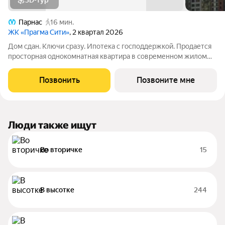
3D-тур
Парнас
16 мин.
ЖК «Прагма Сити»
, 2 квартал 2026
Дом сдан. Ключи сразу. Ипотека с господдержкой. Продается
просторная однокомнатная квартира в современном жилом
комплексе «Прагма City». При желании чистовую отделку
можно заказать у застройщика. Общая площадь квартиры 37.4
Позвонить
Позвоните мне
м2, жилая 12.0 м2.
Люди также ищут
Во вторичке
15
В высотке
244