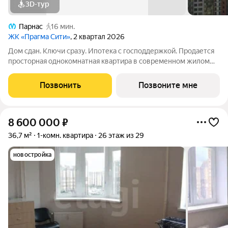
3D-тур
Парнас
16 мин.
ЖК «Прагма Сити»
, 2 квартал 2026
Дом сдан. Ключи сразу. Ипотека с господдержкой. Продается
просторная однокомнатная квартира в современном жилом
комплексе «Прагма City». При желании чистовую отделку
можно заказать у застройщика. Общая площадь квартиры 40.9
Позвонить
Позвоните мне
м2, жилая 15.6 м2.
8 600 000
₽
36,7 м²
1-комн. квартира
26 этаж из 29
новостройка