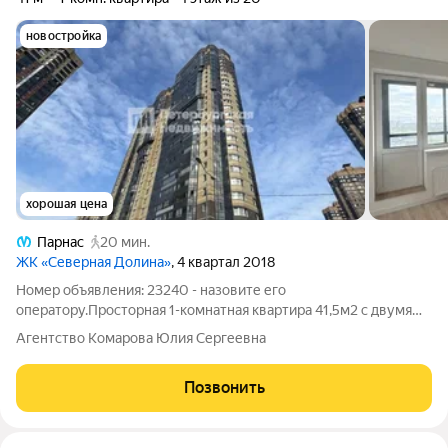
новостройка
хорошая цена
Парнас
20 мин.
ЖК «Северная Долина»
, 4 квартал 2018
Номер объявления: 23240 - назовите его
оператору.Просторная 1-комнатная квартира 41,5м2 с двумя
лоджиями! Один собственник приобретал квартиру у
Агентство Комарова Юлия Сергеевна
застройщика больше 5 лет назад. Документы готовы. Светлая,
теплая квартира в современном
Позвонить