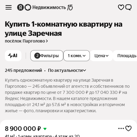
Купить 1-комнатную квартиру на
улице Заречная
посёлок Парголово
AI
Фильтры
1 комн.
Цена
Площадь
2
245 предложений
•
по актуальности
Купить однокомнатную квартиру на улице Заречная в
Парголово — 245 объявлений от агентств и собственников по
продаже квартир по цене от 7 300 000 ₽ до 17 040 330 ₽ на
Яндекс Недвижимости. В нашем каталоге предложения
площадью от 24,1 м² до 57,6 м² в новостройках и вторичном
жилье — фото, планировки и характеристики.
8 900 000
₽
41 м²
1-комн. квартира
4 этаж из 20