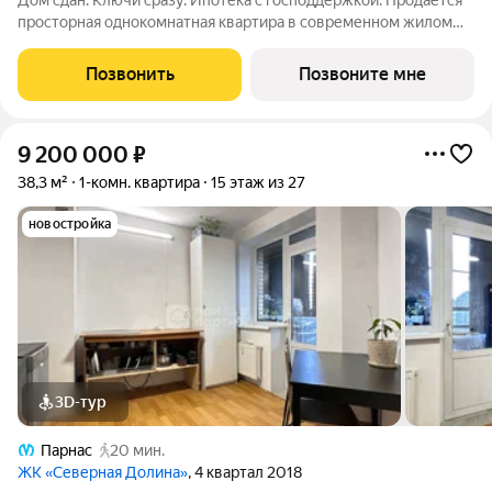
Дом сдан. Ключи сразу. Ипотека с господдержкой. Продается
просторная однокомнатная квартира в современном жилом
комплексе «Прагма City». При желании чистовую отделку
можно заказать у застройщика. Общая площадь квартиры 37.9
Позвонить
Позвоните мне
м2, жилая 12.1 м2.
9 200 000
₽
38,3 м²
1-комн. квартира
15 этаж из 27
новостройка
3D-тур
Парнас
20 мин.
ЖК «Северная Долина»
, 4 квартал 2018