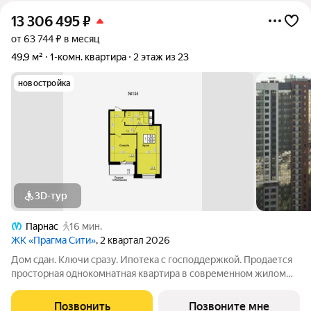
13 306 495
₽
от 63 744 ₽ в месяц
49,9 м²
1-комн. квартира
2 этаж из 23
новостройка
3D-тур
Парнас
16 мин.
ЖК «Прагма Сити»
, 2 квартал 2026
Дом сдан. Ключи сразу. Ипотека с господдержкой. Продается
просторная однокомнатная квартира в современном жилом
комплексе «Прагма City». При желании чистовую отделку
можно заказать у застройщика. Общая площадь квартиры 47.6
Позвонить
Позвоните мне