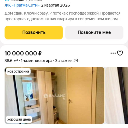
ЖК «Прагма Сити»
, 2 квартал 2026
Дом сдан. Ключи сразу. Ипотека с господдержкой. Продается
просторная однокомнатная квартира в современном жилом
комплексе «Прагма City». При желании чистовую отделку
можно заказать у застройщика. Общая площадь квартиры 54.5
Позвонить
Позвоните мне
м2, жилая 18.1 м2.
10 000 000
₽
38,6 м²
1-комн. квартира
3 этаж из 24
новостройка
хорошая цена