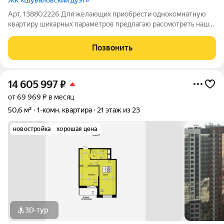
ЖК «Шуваловский дуэт»
Арт. 138802226 Для желающих приобрести однокомнатную
квартиру шикарных параметров предлагаю рассмотреть наш
вариант. Дом постройки 2019 года. Развитая инфроструктура.
Во дворе школа. Есть детский сад, магазины, аптеки,
Позвонить
поликлиника, кафе, пункты
14 605 997
₽
от 69 969 ₽ в месяц
50,6 м²
1-комн. квартира
21 этаж из 23
новостройка
хорошая цена
3D-тур