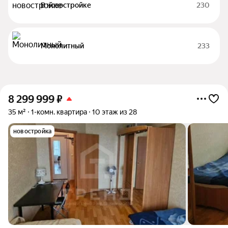
В новостройке
230
Монолитный
233
8 299 999
₽
35 м²
1-комн. квартира
10 этаж из 28
новостройка