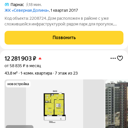
Парнас
18 мин.
ЖК «Северная Долина»
, 1 квартал 2017
Код объекта: 2208724. Дом расположен в районе с уже
сложившейся инфраструктурой: рядом парк для прогулок,
спорта и отдыха, а также удобный и быстрый выезд на КАД
особенно важно для тех, кто передвигается на автомобиле. До
Позвонить
метро «Парнас» 20 минут
12 281 903
₽
от 58 835 ₽ в месяц
43,8 м²
1-комн. квартира
7 этаж из 23
новостройка