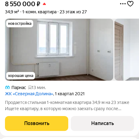
8 550 000
₽
34,9 м²
1-комн. квартира
23 этаж из 27
новостройка
хорошая цена
Парнас
13 мин.
ЖК «Северная Долина»
, 1 квартал 2021
Продается стильная 1-комнатная квартира 34,9 м на 23 этаже
Ищете квартиру, в которую можно заехать сразу после
покупки? Тогда этот вариант для вас! Светлая и уютная 1-
комнатная квартира площадью 34,9 м расположена на 23
Позвонить
Написать
этаже, откуда открывается