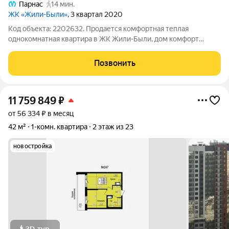
Парнас
14 мин.
ЖК «Жили-Были»
, 3 квартал 2020
Код объекта: 2202632. Продается комфортная теплая
однокомнатная квартира в ЖК Жили-Были, дом комфорт
класса. Квартира не сдавалась, в ней никто не жил. Поэтому вы
приобретаете новое жилье. Приобреталась и по документам
Позвонить
как евро-двушка. Большая
11 759 849
₽
от 56 334 ₽ в месяц
42 м²
1-комн. квартира
2 этаж из 23
новостройка