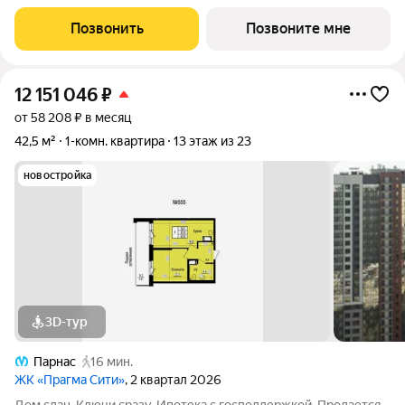
комплексе «Прагма City». При желании чистовую отделку
можно заказать у застройщика. Общая площадь квартиры 55.4
Позвонить
Позвоните мне
м2, жилая 18.3 м2.
12 151 046
₽
от 58 208 ₽ в месяц
42,5 м²
1-комн. квартира
13 этаж из 23
новостройка
3D-тур
Парнас
16 мин.
ЖК «Прагма Сити»
, 2 квартал 2026