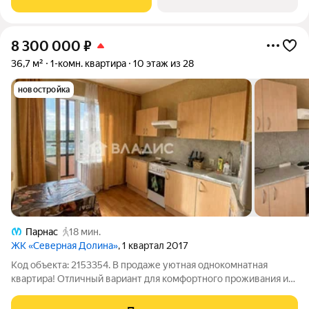
м2, жилая 13.2 м2.
8 300 000
₽
36,7 м²
1-комн. квартира
10 этаж из 28
новостройка
Парнас
18 мин.
ЖК «Северная Долина»
, 1 квартал 2017
Код объекта: 2153354. В продаже уютная однокомнатная
квартира! Отличный вариант для комфортного проживания и
сдачи в аренду. О доме: Кирпично-монолитный дом 2017 год
постройки Детская и спортивная площадка около дома Школа,