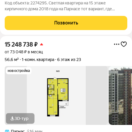
Код объекта: 2274295. Светлая квартира на 15 этаже
кирпичного дома 2018 года на Парнасе тот вариант, где
хочется остаться после первого просмотра. Шикарная лоджия
в 5.54 м выходит во двор и нет уличного шума. Просторная
Позвонить
комната 16. 3 м позволяет Вам
15 248 738
₽
от 73 048 ₽ в месяц
56,6 м²
1-комн. квартира
6 этаж из 23
новостройка
3D-тур
Парнас
16 мин.