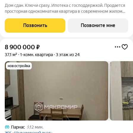
Дом сдан. Ключи сразу. Ипотека с господдержкой. Продается
просторная однокомнатная квартира в современном жилом
комплексе «Прагма City». При желании чистовую отделку
можно заказать у застройщика. Общая площадь квартиры 37.5
Позвонить
Позвоните мне
м2, жилая 12.0 м2.
8 900 000
₽
37,1 м²
1-комн. квартира
3 этаж из 24
новостройка
Парнас
12 мин.