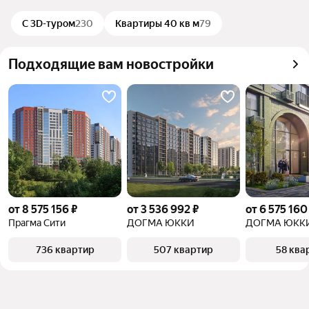
можете отсортировать результаты по стоимости 
объект
квадратного метра или площади
С 3D-туром
230
Квартиры 40 кв м
79
Подходящие вам новостройки
от 8 575 156 ₽
от 3 536 992 ₽
от 6 575 160
Прагма Сити
ДОГМА ЮККИ
ДОГМА ЮККИ
736 квартир
507 квартир
58 ква