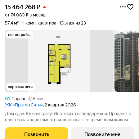
15 464 268
₽
от 74 080 ₽ в месяц
57,4 м²
1-комн. квартира
13 этаж из 23
новостройка
хорошая цена
Парнас
16 мин.
ЖК «Прагма Сити»
, 2 квартал 2026
Дом сдан. Ключи сразу. Ипотека с господдержкой. Продается
просторная однокомнатная квартира в современном жилом
комплексе «Прагма City». При желании чистовую отделку
можно заказать у застройщика. Общая площадь квартиры 55.3
Позвонить
Позвоните мне
м2, жилая 18.2 м2.