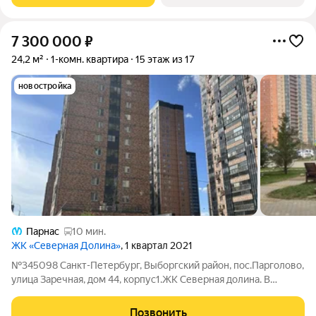
7 300 000
₽
24,2 м²
1-комн. квартира
15 этаж из 17
новостройка
Парнас
10 мин.
ЖК «Северная Долина»
, 1 квартал 2021
№345098 Санкт-Петербург, Выборгский район, пос.Парголово,
улица Заречная, дом 44, корпус1.ЖК Северная долина. В
продаже полноценная однокомнатная квартира, площадью
22,8кв.м.+ 2,20 застекленная лоджия. Очень функциональная
Позвонить