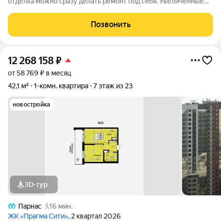
отделка можно сразу делать ремонт под себя. Увеличенные
окна дают много света, есть своя лоджия. Во дворе детский
сад и современные площадки. Рядом расположен паркинг.
Позвонить
Через дорогу парк
12 268 158
₽
от 58 769 ₽ в месяц
42,1 м²
1-комн. квартира
7 этаж из 23
новостройка
3D-тур
Парнас
16 мин.
ЖК «Прагма Сити»
, 2 квартал 2026