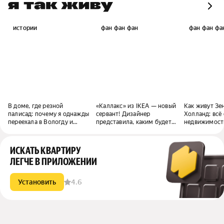
истории
фан фан фан
фан фан фа
В доме, где резной
«Каллакс» из IKEA — новый
Как живут Зе
палисад: почему я однажды
сервант! Дизайнер
Холланд: всё 
переехала в Вологду и
представила, каким будет
недвижимост
осталась здесь жить
«бабушкин» ремонт в 2070
нового «Чело
году
ИСКАТЬ КВАРТИРУ
ЛЕГЧЕ В ПРИЛОЖЕНИИ
Установить
4.6