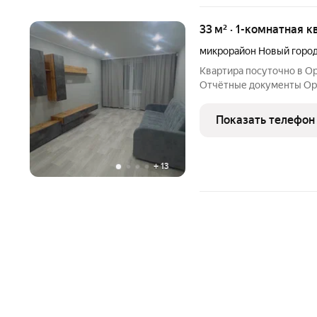
33 м² · 1-комнатная к
микрорайон Новый горо
Квартира посуточно в Ор
Отчётные документы Орск, проспект Ленина, 80 , 3 этаж, лифт
Сдаётся уютная 1-комнат
Отлично подходит для ко
Показать телефон
семейных пар и
+
13