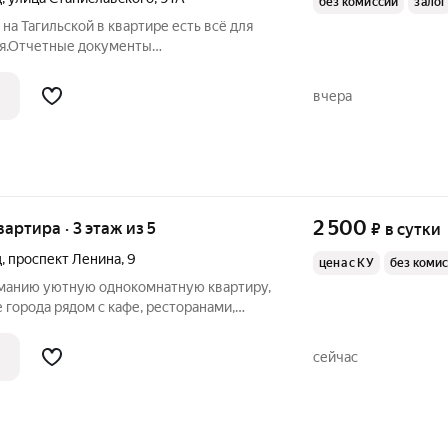
без комиссии
залог
на Тагильской в квартире есть всё для
я.Отчетные документы
 3 суток.Возможна помесячная аренда
вчера
2 500
вартира · 3 этаж из 5
₽
в сутки
д
,
проспект Ленина
,
9
цена с КУ
без коми
манию уютную однокомнатную квартиру,
города рядом с кафе, ресторанами,
 общественного транспорта. В квартире
ля комфортного проживания: чистое
сейчас