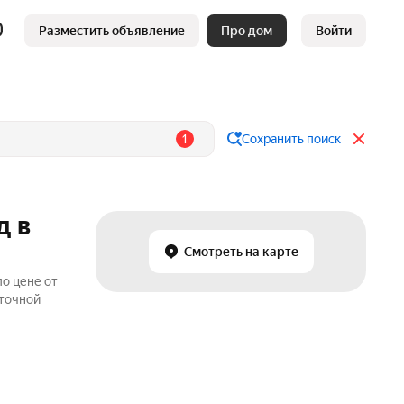
Разместить объявление
Про дом
Войти
1
Сохранить поиск
д в
Смотреть на карте
по цене от
уточной