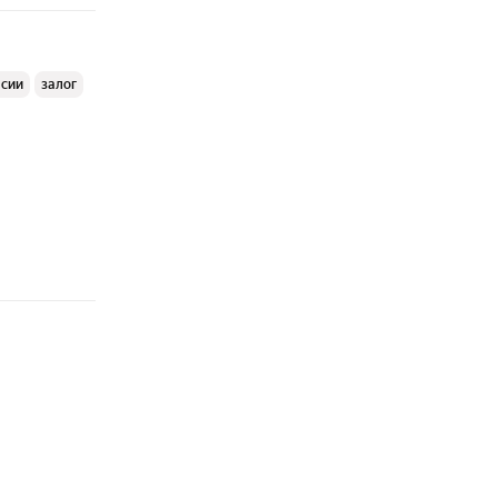
ссии
залог