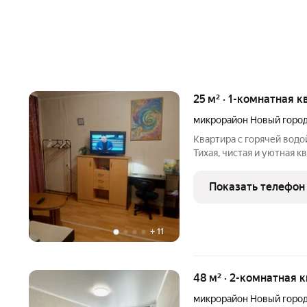
25 м² · 1-комнатная к
микрорайон Новый горо
Квартира с горячей водой сейчас, в период массовых отключен
Тихая, чистая и уютная к
новостройки. Рядом клас
Пятерочка, мини-рынок, 
Показать телефон
готовой едой,
+
11
48 м² · 2-комнатная 
микрорайон Новый горо