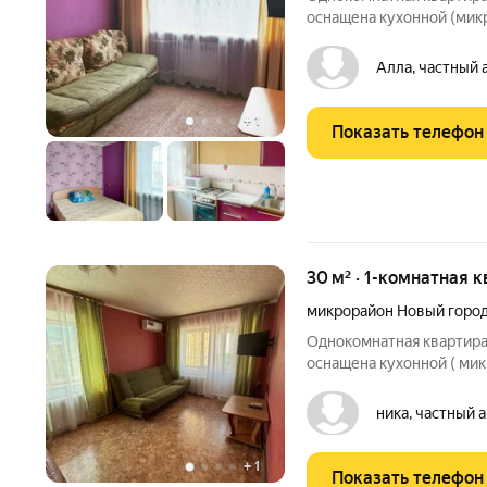
оснащена кухонной (микр
газовая плита) и бытовой
комнатой, постельными 
Алла, частный 
парфюмерией.
+
1
Показать телефон
30 м² · 1-комнатная к
микрорайон Новый горо
Однокомнатная квартира 
оснащена кухонной ( мик
газовая плита) и бытовой
ванной комнатой, посте
ника, частный 
парфюмерией.
+
1
Показать телефон