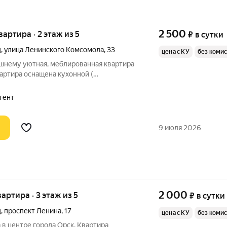
2 500
квартира · 2 этаж из 5
₽
в сутки
д
,
улица Ленинского Комсомола
,
33
цена с КУ
без коми
шнему уютная, меблированная квартира
вартира оснащена кухонной (
ик, эл. чайник, газовая плита) и
, утюг ) техникой, ванной комнатой,
агент
9 июля 2026
2 000
вартира · 3 этаж из 5
₽
в сутки
д
,
проспект Ленина
,
17
цена с КУ
без коми
в центре города Орск. Квартира