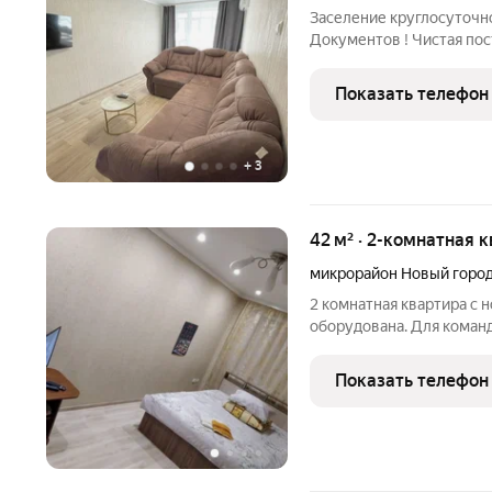
Заселение круглосуточн
Документов ! Чистая по
комплект полотенец для 
телевидение Посуда, ку
Показать телефон
приготовления
+
3
42 м² · 2-комнатная к
микрорайон Новый горо
2 комнатная квартира с 
оборудована. Для команд
человека. Предоставляю
Показать телефон