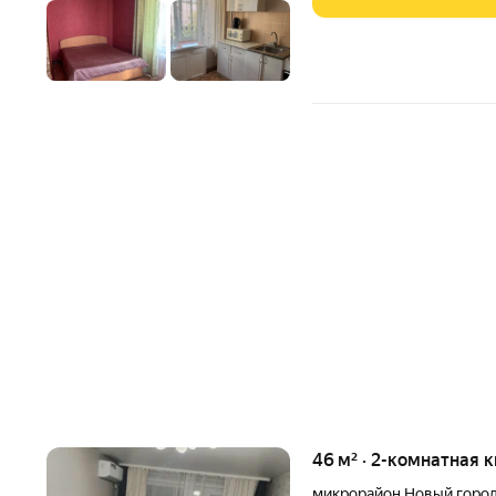
46 м² · 2-комнатная 
микрорайон Новый горо