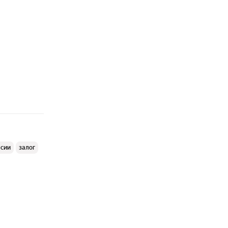
ссии
залог