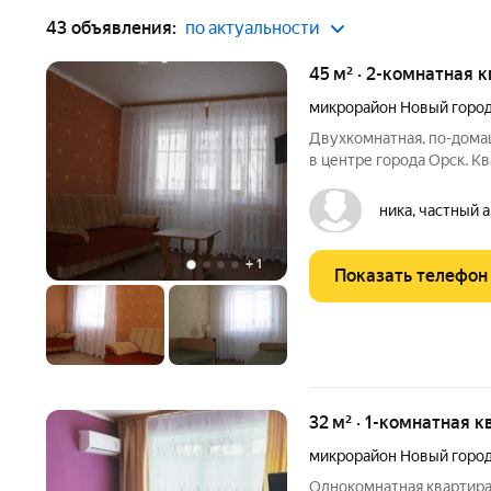
43 объявления:
по актуальности
45 м² · 2-комнатная 
микрорайон Новый горо
Двухкомнатная, по-дома
в центре города Орск. К
микроволновка, холодильн
бытовой (ТВ, кондиционер
ника, частный 
постельными
+
1
Показать телефон
32 м² · 1-комнатная к
микрорайон Новый горо
Однокомнатная квартира 