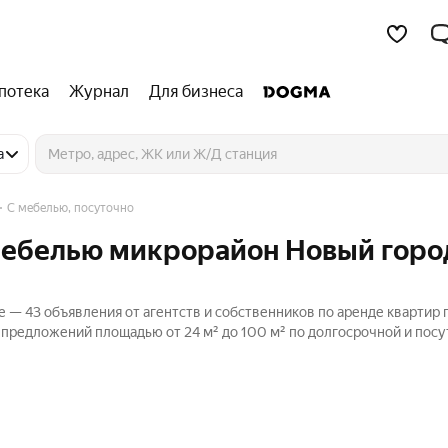
потека
Журнал
Для бизнеса
а
С мебелью, посуточно
 мебелью микрорайон Новый горо
е — 43 объявления от агентств и собственников по аренде квартир 
х предложений площадью от 24 м² до 100 м² по долгосрочной и пос