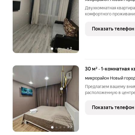
Двухкомнатная квартира 
комфортного проживани
предоставляю.Скидки от
квартиры.От 37.0000.
Показать телефон
+
2
30 м² · 1-комнатная к
микрорайон Новый горо
Предлагаем вашему вни
расположенную в центре 
магазинами и остановкой
есть всё необходимое д
Показать телефон
постельное бельё и
+
7