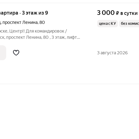
3 000
вартира · 3 этаж из 9
₽
в сутки
д
,
проспект Ленина
,
80
цена с КУ
без коми
ске, Центр!! Для командировок /
ная квартира посуточно в центре Орска.
мандировочных, гостей города,
3 августа 2026