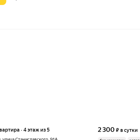
2 300
квартира · 4 этаж из 5
₽
в сутки
д
,
улица Станиславского
,
91А