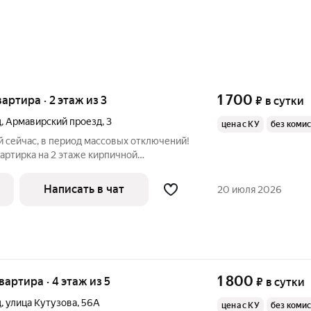
1 700
вартира · 2 этаж из 3
₽
в сутки
д
,
Армавирский проезд
,
3
цена с КУ
без коми
ий!
вартирка на 2 этаже кирпичной
сная столовая, круглосуточная
вкусная шаурма, "Хлебница", кулинария с
Написать в чат
20 июля 2026
1 800
квартира · 4 этаж из 5
₽
в сутки
д
,
улица Кутузова
,
56А
цена с КУ
без коми