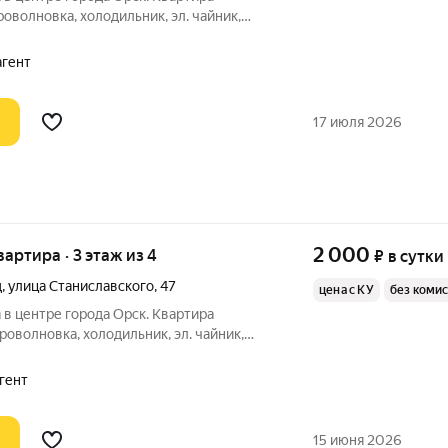
оволновка, холодильник, эл. чайник,
 (ТВ, вентилятор, утюг ) техникой, ванной
принадлежностями и гостиничной
агент
17 июля 2026
2 000
вартира · 3 этаж из 4
₽
в сутки
д
,
улица Станиславского
,
47
цена с КУ
без коми
в центре города Орск. Квартира
роволновка, холодильник, эл. чайник,
 (ТВ, кондиционер, утюг ) техникой,
льными принадлежностями и гостиничной
агент
15 июня 2026