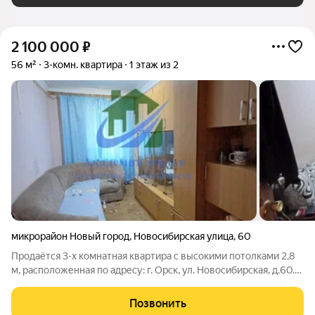
2 100 000
₽
56 м²
3-комн. квартира
1 этаж из 2
микрорайон Новый город
,
Новосибирская улица
,
60
Продаётся 3-х комнатная квартира с высокими потолками 2,8
м, расположенная по адресу: г. Орск, ул. Новосибирская, д.60.
Квартира имеет общую площадь 56 кв/м и находится на
первом этаже 2-х этажного шлакоблочного дома 1951 года
Позвонить
постройки. Квартира