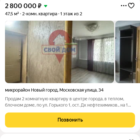
2 800 000
₽
47,5 м²
2-комн. квартира
1 этаж из 2
микрорайон Новый город
,
Московская улица
,
34
Продам 2 комнатную квартиру в центре города, в теплом,
блочном доме, по ул. Горького 1, ост. Дк нефтехимиков., на 1
этаже 2х этажного дома с высокими потолками! Планировка
квартиры- комнаты раздельные, эксклюзивная планировка. ( в
Позвонить
подъезде дома