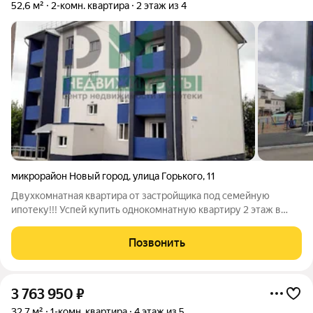
52,6 м²
2-комн. квартира
2 этаж из 4
микрорайон Новый город
,
улица Горького
,
11
Двухкомнатная квартира от застройщика под семейную
ипотеку!!! Успей купить однокомнатную квартиру 2 этаж в
новом 4х этажном, элитном доме ул.Горького 11. В доме всего
16 квартир. Общая площадь - 50.2 кв.м. Дом сдан в 2026 году.
Позвонить
Подходит под семейную
3 763 950
₽
32,7 м²
1-комн. квартира
4 этаж из 5