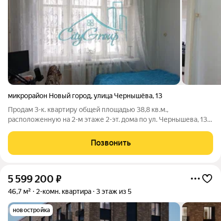
микрорайон Новый город
,
улица Чернышёва
,
13
Продам 3-к. квартиру общей площадью 38,8 кв.м.,
расположенную на 2-м этаже 2-эт. дома по ул. Чернышева, 13.
Квартира светлая, теплая, трубы пластиковые. Все вопросы вы
сможете задать по телефону. Реальному покупателю торг! ID
Позвонить
объекта в нашей базе: 763
5 599 200
₽
46,7 м²
2-комн. квартира
3 этаж из 5
новостройка