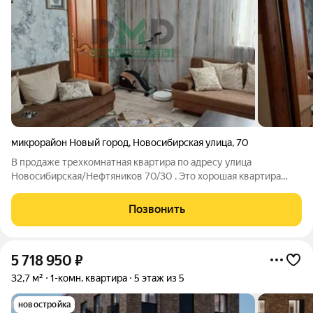
микрорайон Новый город
,
Новосибирская улица
,
70
В продаже трехкомнатная квартира по адресу улица
Новосибирская/Нефтяников 70/30 . Это хорошая квартира
старого типа. Светлая,уютная и теплая. В доме всего 12
квартир с хорошими соседями. Дом двухэтажный но
Позвонить
исправный и не требует ремонта. Первый этаж
5 718 950
₽
32,7 м²
1-комн. квартира
5 этаж из 5
новостройка