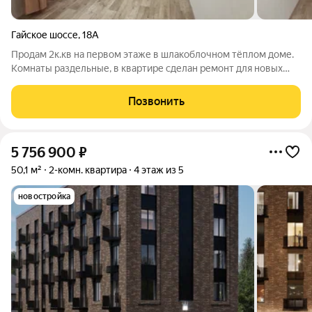
Гайское шоссе
,
18А
Продам 2к.кв на первом этаже в шлакоблочном тёплом доме.
Комнаты раздельные, в квартире сделан ремонт для новых
собственников: стены выровнены, натяжной потолок, ремонт
пола, заменена проводка, сантехника, окна - пластик, двери из
Позвонить
натурального
5 756 900
₽
50,1 м²
2-комн. квартира
4 этаж из 5
новостройка