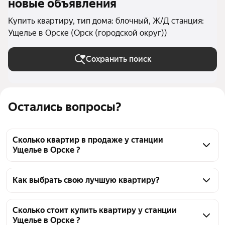
новые объявления
Купить квартиру, тип дома: блочный, Ж/Д станция:
Ущелье в Орске (Орск (городской округ))
Сохранить поиск
Остались вопросы?
Сколько квартир в продаже у станции
Ущелье в Орске ?
На Яндекс Недвижимости в продаже у станции 
Ущелье в Орске 59 квартир, из них 1 объявление от 
Как выбрать свою лучшую квартиру?
собственников, 36 объявлений от агентств, 22 
Чтобы купить квартиру в блочном доме у станции 
объявления от застройщиков
Ущелье, воспользуйтесь тепловой картой для 
Сколько стоит купить квартиру у станции
Ущелье в Орске ?
оценки инфраструктуры и транспортной 