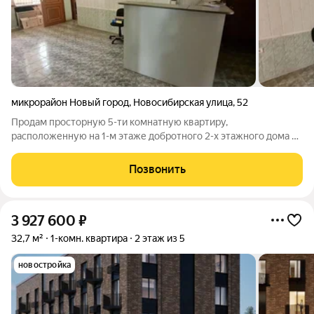
микрорайон Новый город
,
Новосибирская улица
,
52
Продам просторную 5-ти комнатную квартиру,
расположенную на 1-м этаже добротного 2-х этажного дома по
адресу: ул. Новосибирская 52 Дом блочный. Толстые стены -
гарантия отличной звукоизоляции и сохранения тепла в
Позвонить
зимние месяцы. О квартире: - Общая
3 927 600
₽
32,7 м²
1-комн. квартира
2 этаж из 5
новостройка