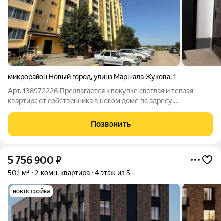
микрорайон Новый город
,
улица Маршала Жукова
,
1
Арт. 138972226 Предлагается к покупке светлая и теплая
квартира от собственника в новом доме по адресу:
ул.Маршала Жукова д.1 Подходит под семейную ипотеку 6%
Платеж по ипотеки всего 30 000 Идеальный вариант для
Позвонить
семьи с детьми или как инвестиция под
5 756 900
₽
50,1 м²
2-комн. квартира
4 этаж из 5
новостройка