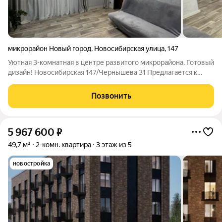
микрорайон Новый город
,
Новосибирская улица
,
147
Уютная 3-комнатная в центре развитого микрорайона. Готовый
дизайн! Новосибирская 147/Чернышева 31 Предлагается к
продаже светлая и теплая квартира на 1-м этаже 2-этажного
дома. Идеальный вариант для семьи, которая ценит комфорт и
Позвонить
удобное
5 967 600
₽
49,7 м²
2-комн. квартира
3 этаж из 5
новостройка