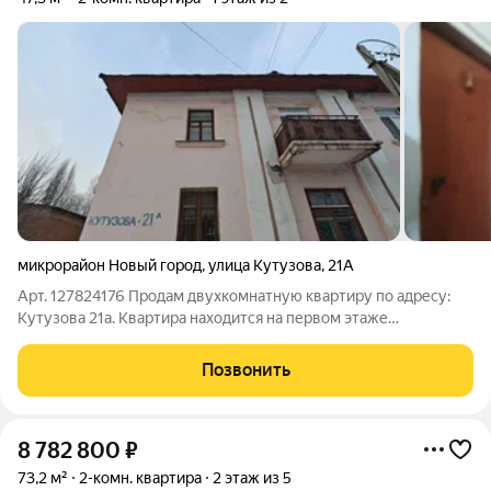
микрорайон Новый город
,
улица Кутузова
,
21А
Арт. 127824176 Продам двухкомнатную квартиру по адресу:
Кутузова 21а. Квартира находится на первом этаже
двухэтажного блочного дома. Общая площадь квартиры 47.3
кв. м. Высокие потолки добавляют пространства помещению.
Позвонить
Просторная гостинная площадью 22
8 782 800
₽
73,2 м²
2-комн. квартира
2 этаж из 5