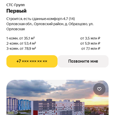
СТС-Групп
Первый
Строится, есть сданные
•
комфорт
•
4.7 (14)
Орловская обл., Орловский район, д. Образцово, ул.
Орловская
1-комн. от 35,1 м²
от 3,5 млн ₽
2-комн. от 53,4 м²
от 5,9 млн ₽
3-комн. от 78,9 м²
от 7,1 млн ₽
+7 ××× ××× ×× ××
Позвоните мне