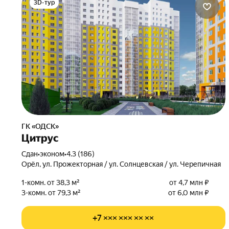
3D-тур
ГК «ОДСК»
Цитрус
Сдан
•
эконом
•
4.3 (186)
Орёл, ул. Прожекторная / ул. Солнцевская / ул. Черепичная
1-комн. от 38,3 м²
от 4,7 млн ₽
3-комн. от 79,3 м²
от 6,0 млн ₽
+7 ××× ××× ×× ××