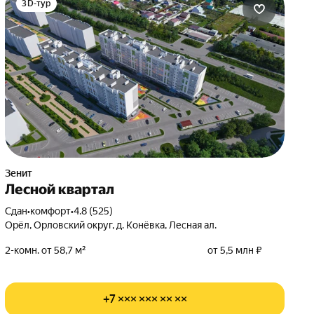
3D-тур
Зенит
Лесной квартал
Сдан
•
комфорт
•
4.8 (525)
Орёл, Орловский округ, д. Конёвка, Лесная ал.
2-комн. от 58,7 м²
от 5,5 млн ₽
+7 ××× ××× ×× ××