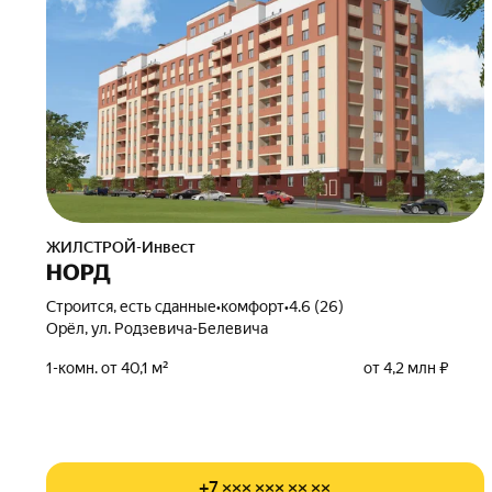
ЖИЛСТРОЙ-Инвест
НОРД
Строится, есть сданные
•
комфорт
•
4.6 (26)
Орёл, ул. Родзевича-Белевича
1-комн. от 40,1 м²
от 4,2 млн ₽
+7 ××× ××× ×× ××