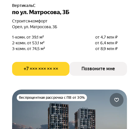
ВертикальС
по ул. Матросова, 3Б
Строится
•
комфорт
Орел, ул. Матросова, 3Б
1-комн. от 39,1 м²
от 4,7 млн ₽
2-комн. от 53,1 м²
от 6,4 млн ₽
3-комн. от 74,5 м²
от 8,9 млн ₽
+7 ××× ××× ×× ××
Позвоните мне
беспроцентная рассрочка с ПВ от 30%