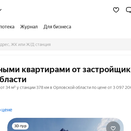
потека
Журнал
Для бизнеса
тными квартирами от застройщик
области
 34 м² у станции 378 км в Орловской области по цене от 3 097 20
о цене
3D-тур