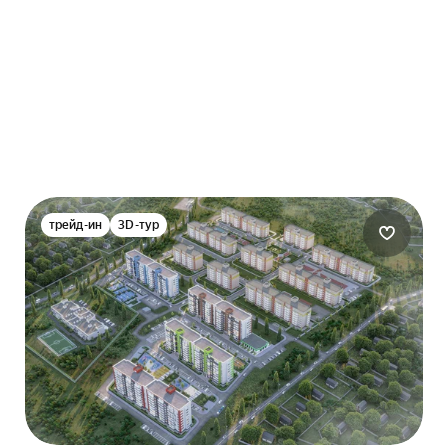
трейд-ин
3D-тур