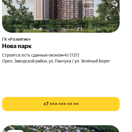
ГК «Развитие»
Нова парк
Строится, есть сданные
•
эконом
•
4.1 (137)
Орел, Заводской район, ул. Панчука / ул. Зелёный Берег
+7 ××× ××× ×× ××