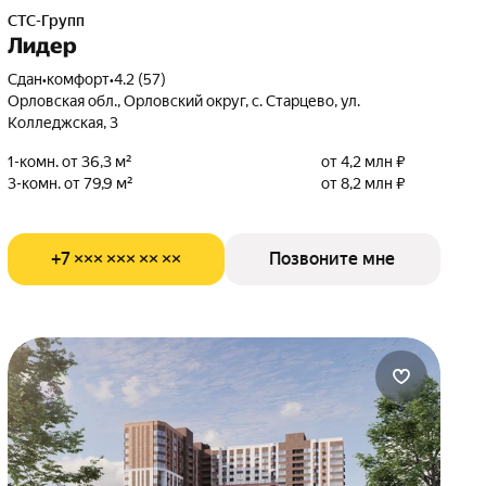
СТС-Групп
Лидер
Сдан
•
комфорт
•
4.2 (57)
Орловская обл., Орловский округ, с. Старцево, ул.
Колледжская, 3
1-комн. от 36,3 м²
от 4,2 млн ₽
3-комн. от 79,9 м²
от 8,2 млн ₽
+7 ××× ××× ×× ××
Позвоните мне