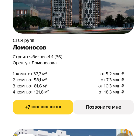
СТС-Групп
Ломоносов
Строится
•
бизнес
•
4.4 (36)
Орел, ул. Ломоносова
1-комн. от 37,7 м²
от 5,2 млн ₽
2-комн. от 58,1 м²
от 7,3 млн ₽
3-комн. от 81,6 м²
от 10,3 млн ₽
4-комн. от 121,8 м²
от 18,3 млн ₽
+7 ××× ××× ×× ××
Позвоните мне