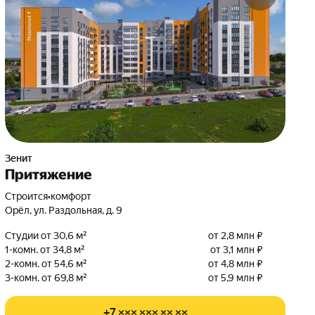
Зенит
Притяжение
Строится
•
комфорт
Орёл, ул. Раздольная, д. 9
Студии от 30,6 м²
от 2,8 млн ₽
1-комн. от 34,8 м²
от 3,1 млн ₽
2-комн. от 54,6 м²
от 4,8 млн ₽
3-комн. от 69,8 м²
от 5,9 млн ₽
+7 ××× ××× ×× ××