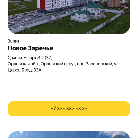
Зенит
Новое Заречье
Сдан
•
комфорт
•
4.2 (37)
Орловская обл., Орловский округ, пос. Зареченский, ул.
Царев Брод, 33А
+7 ××× ××× ×× ××