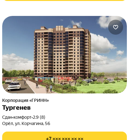
Корпорация «ГРИНН»
Тургенев
Сдан
•
комфорт
•
2.9 (8)
Орёл, ул. Корчагина, 56
+7 ××× ××× ×× ××