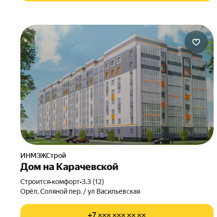
ИНМЭЖСтрой
Дом на Карачевской
Строится
•
комфорт
•
3.3 (12)
Орёл, Соляной пер. / ул Васильевская
+7 ××× ××× ×× ××