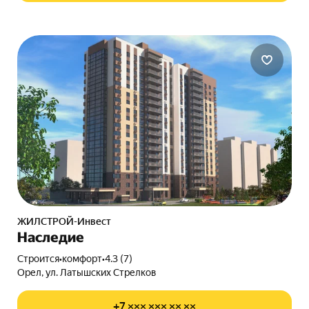
ЖИЛСТРОЙ-Инвест
Наследие
Строится
•
комфорт
•
4.3 (7)
Орел, ул. Латышских Стрелков
+7 ××× ××× ×× ××