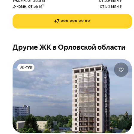
1-комн. от 38,8 м²
от 3,9 млн ₽
2-комн. от 55 м²
от 5,1 млн ₽
+7 ××× ××× ×× ××
Другие ЖК в Орловской области
3D-тур