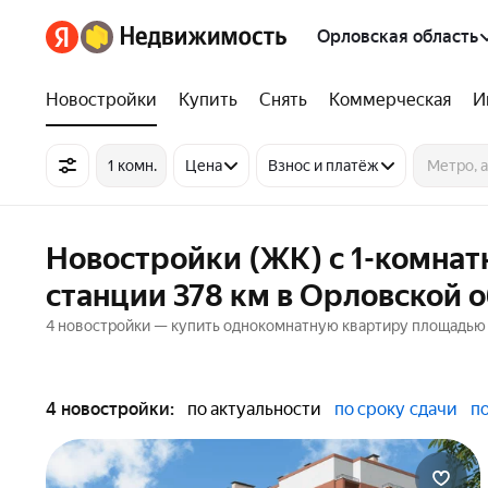
Орловская область
Новостройки
Купить
Снять
Коммерческая
И
1 комн.
Цена
Взнос и платёж
Новостройки (ЖК) с 1-комна
станции 378 км в Орловской 
4 новостройки — купить однокомнатную квартиру площадью от
4 новостройки:
по актуальности
по сроку сдачи
п