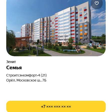
Зенит
Семья
Строится
•
комфорт
•
4 (21)
Орёл, Московское ш., 7Б
+7 ××× ××× ×× ××