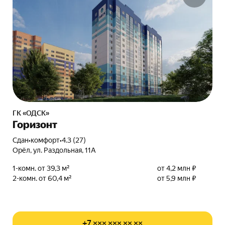
ГК «ОДСК»
Горизонт
Сдан
•
комфорт
•
4.3 (27)
Орёл, ул. Раздольная, 11А
1-комн. от 39,3 м²
от 4,2 млн ₽
2-комн. от 60,4 м²
от 5,9 млн ₽
+7 ××× ××× ×× ××