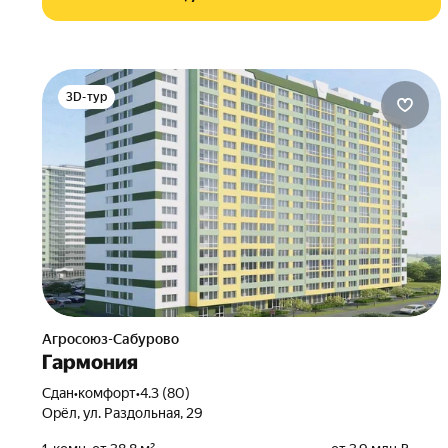
3D-тур
Агросоюз-Сабурово
Гармония
Сдан
•
комфорт
•
4.3 (80)
Орёл, ул. Раздольная, 29