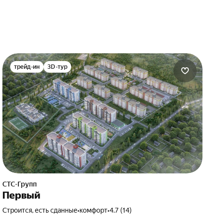
трейд-ин
3D-тур
СТС-Групп
Первый
Строится, есть сданные
•
комфорт
•
4.7 (14)