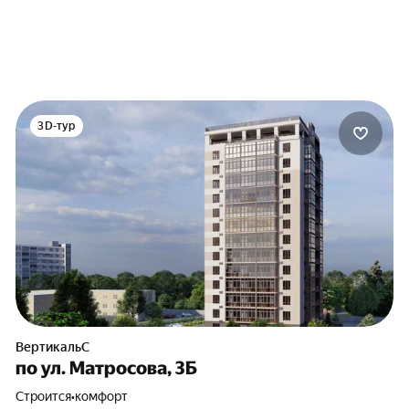
3D-тур
ВертикальС
по ул. Матросова, 3Б
Строится
•
комфорт