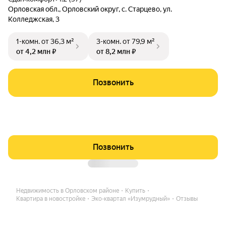
Орловская обл.
,
Орловский округ
,
с. Старцево
,
ул.
Колледжская
,
3
1-комн.
от 36,3 м²
3-комн.
от 79,9 м²
от 4,2 млн ₽
от 8,2 млн ₽
Позвонить
Позвонить
Недвижимость в Орловском районе
Купить
Квартира в новостройке
Эко-квартал «Изумрудный»
Отзывы