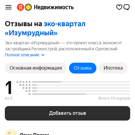
Отзывы на
эко-квартал
«Изумрудный»
Эко-квартал «Изумрудный» — это проект класса эконом от
застройщика Регионстрой, расположенный в Орловский
(городской округ). Комплекс включает корпуса высотой до 9
Полное описание
этажей. Если вы планируете купить квартиру в эко-квартал
«Изумрудный», ознакомьтесь с отзывами покупателей и
Основная информация
Отзывы
Ипотека
жителей района. Мы рассчитали рейтинг на основе реальных
отзывов, чтобы помочь вам сделать правильный выбор.
1
из 5
Всего 19 оценок
Добавить отзыв