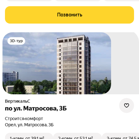
Позвонить
3D-тур
ВертикальС
по ул. Матросова, 3Б
Строится
•
комфорт
Орел
,
ул. Матросова
,
3Б
1-комн.
от 39,1 м²
2-комн.
от 53,1 м²
3-комн.
от 74,5 