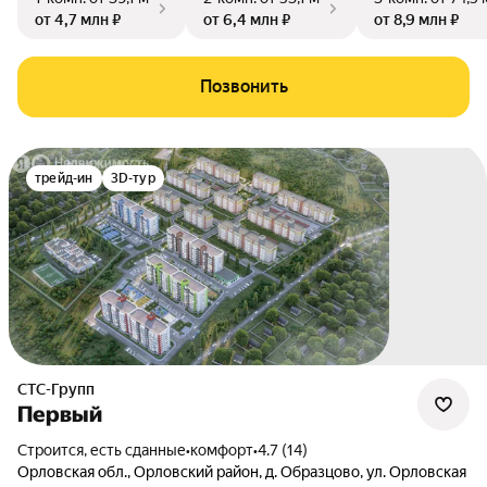
от 4,7 млн ₽
от 6,4 млн ₽
от 8,9 млн ₽
Позвонить
трейд-ин
3D-тур
СТС-Групп
Первый
Строится, есть сданные
•
комфорт
•
4.7 (14)
Орловская обл.
,
Орловский район
,
д. Образцово
,
ул. Орловская