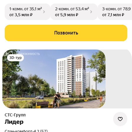
1-комн.
от 35,1 м²
2-комн.
от 53,4 м²
3-комн.
от 78,9
от 3,5 млн ₽
от 5,9 млн ₽
от 7,1 млн ₽
Позвонить
3D-тур
СТС-Групп
Лидер
Сдан
•
комфорт
•
4.2 (57)