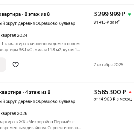
3 299 999
₽
 квартира · 8 этаж из 8
91 413 ₽ за м²
ый округ
,
деревня Образцово
,
бульвар
4 квартал 2024
1-к квартира в кирпичном доме в новом
вартиры 36.1 м2, жилая 14.8 м2, кухня 10
а на восьмой этаж 8-этажного дома,
 Год постройки дома 2024. В квартире
7 октября 2025
3 565 300
₽
 квартира · 4 этаж из 8
от 14 963 ₽ в месяц
ый округ
,
деревня Образцово
,
бульвар
2 квартал 2026
вартира в ЖК «Микрорайон Первый» с
современным дизайном. Спроектирована
нных технологий и требований к