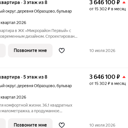
3 646 100
₽
 квартира · 3 этаж из 8
от 15 302 ₽ в месяц
ый округ
,
деревня Образцово
,
бульвар
2 квартал 2026
вартира в ЖК «Микрорайон Первый» с
современным дизайном. Спроектирована
нных технологий и требований к
 современных кирпичных домов в
Позвоните мне
10 июля 2026
йоне
3 646 100
₽
 квартира · 5 этаж из 8
от 15 302 ₽ в месяц
ый округ
,
деревня Образцово
,
бульвар
2 квартал 2026
ля комфортной жизни. 36,1 квадратных
т места и для отдыха, и для работы.
ляет легко зонировать комнату, а
Позвоните мне
10 июля 2026