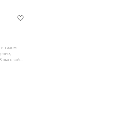
 в тихом
щение,
 В шаговой
ные