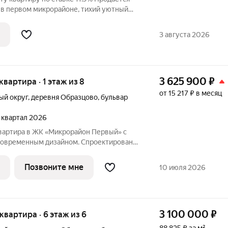
 в первом микрорайоне, тихий уютный
змеренной жизни. Расположена на
ая площадь 34.3 кв.м. Квартира в
3 августа 2026
3 625 900
₽
 квартира · 1 этаж из 8
от 15 217 ₽ в месяц
ый округ
,
деревня Образцово
,
бульвар
2 квартал 2026
вартира в ЖК «Микрорайон Первый» с
современным дизайном. Спроектирована
нных технологий и требований к
 современных кирпичных домов в
Позвоните мне
10 июля 2026
йоне
3 100 000
₽
 квартира · 6 этаж из 6