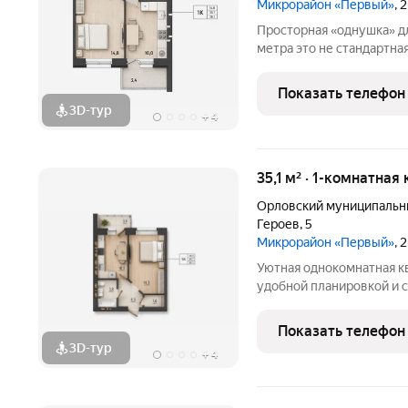
Микрорайон «Первый»
, 
Просторная «однушка» д
метра это не стандартная малометражка, а продуманное
пространство, где хватае
Удачная геометрия позво
Показать телефон
изолированная кухня
3D-тур
+
4
35,1 м² · 1-комнатная
Орловский муниципальн
Героев
,
5
Микрорайон «Первый»
, 
Уютная однокомнатная к
удобной планировкой и 
с учетом самых совреме
комфорту. Новый формат
Показать телефон
экологически чистом ра
3D-тур
+
4