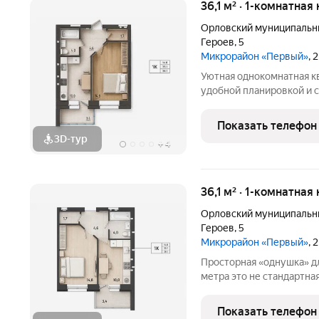
36,1 м² · 1-комнатная
Орловский муниципальн
Героев
,
5
Микрорайон «Первый»
, 
Уютная однокомнатная к
удобной планировкой и 
с учетом самых совреме
комфорту. Новый формат
Показать телефон
экологически чистом ра
3D-тур
+
4
36,1 м² · 1-комнатная
Орловский муниципальн
Героев
,
5
Микрорайон «Первый»
, 
Просторная «однушка» д
метра это не стандартная малометражка, а продуманное
пространство, где хватае
Удачная геометрия позво
Показать телефон