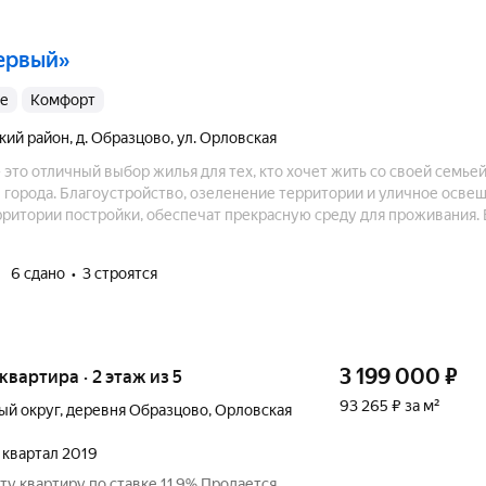
ервый»
ые
комфорт
кий район
,
д. Образцово
,
ул. Орловская
это отличный выбор жилья для тех, кто хочет жить со своей семьей
 города. Благоустройство, озеленение территории и уличное осве
рритории постройки, обеспечат прекрасную среду для проживания.
и общественного транспорта, магазины, аптеки, поликлиника, учеб
центры.
6 сдано
3 строятся
3 199 000
₽
 квартира · 2 этаж из 5
93 265 ₽ за м²
ый округ
,
деревня Образцово
,
Орловская
4 квартал 2019
ту квартиру по ставке 11.9% Продается