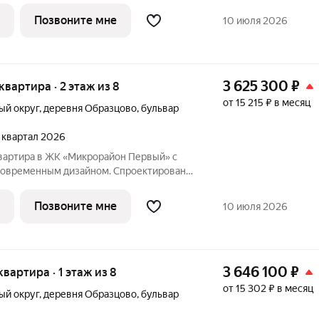
 современных кирпичных домов в
Позвоните мне
10 июля 2026
йоне
3 625 300
₽
 квартира · 2 этаж из 8
от 15 215 ₽ в месяц
ый округ
,
деревня Образцово
,
бульвар
2 квартал 2026
вартира в ЖК «Микрорайон Первый» с
современным дизайном. Спроектирована
нных технологий и требований к
 современных кирпичных домов в
Позвоните мне
10 июля 2026
йоне
3 646 100
₽
 квартира · 1 этаж из 8
от 15 302 ₽ в месяц
ый округ
,
деревня Образцово
,
бульвар