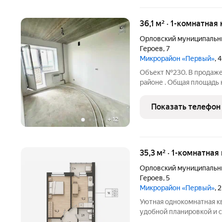
36,1 м² · 1-комнатная
Орловский муниципальн
Героев
,
7
Микрорайон «Первый»
, 
Объект №230. В продаже 
районе . Общая площадь к
м2. Квартира расположен
прекрасный вид из окна .
Показать телефон
+
12
35,3 м² · 1-комнатная
Орловский муниципальн
Героев
,
5
Микрорайон «Первый»
, 
Уютная однокомнатная к
удобной планировкой и 
с учетом самых совреме