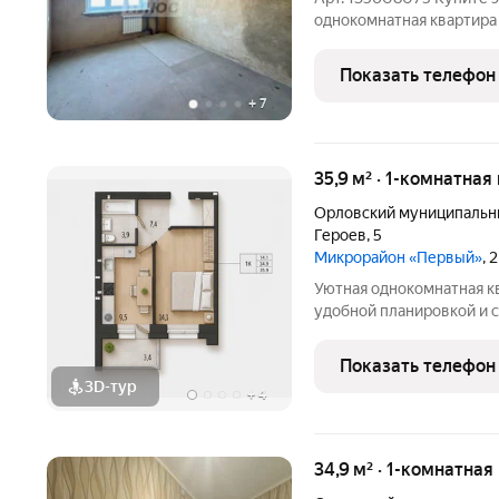
однокомнатная квартира
район для спокойной ра
комфортном 2 этаже, общ
Показать телефон
черновой отделке, что
+
7
35,9 м² · 1-комнатная
Орловский муниципальн
Героев
,
5
Микрорайон «Первый»
, 
Уютная однокомнатная к
удобной планировкой и 
с учетом самых совреме
комфорту. Новый формат
Показать телефон
экологически чистом ра
3D-тур
+
4
34,9 м² · 1-комнатная