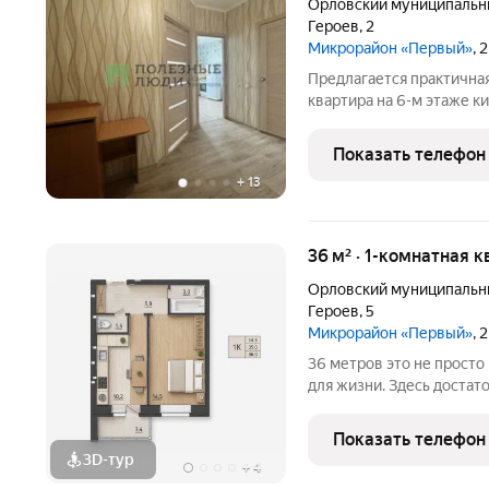
Орловский муниципальн
Героев
,
2
Микрорайон «Первый»
, 
Предлагается практичная
квартира на 6-м этаже к
Это удобный вариант, ка
так и для инвестиций под
Показать телефон
+
13
36 м² · 1-комнатная к
Орловский муниципальн
Героев
,
5
Микрорайон «Первый»
, 
36 метров это не просто квадратура, а продуманное пространство
для жизни. Здесь достат
тесноты, но при этом не
переплачивать. Удачная 
Показать телефон
зоны для
3D-тур
+
4