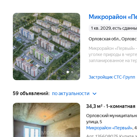
микрорайон «П
1 кв. 2029, есть сданн
Орловская обл.
,
Орловс
Микрорайон «Первый» - 
уголке природы в черте
запланированное на те
доступности - остановк
учреждения, торговые 
Застройщик СТС-Групп
59 объявлений:
по актуальности
34,3 м² · 1-комнатная
Орловский муниципальн
улица
,
5
Микрорайон «Первый»
, 
Арт. 135608075 Купите э