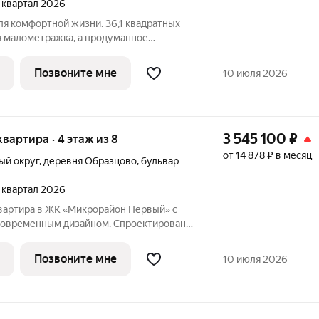
2 квартал 2026
ля комфортной жизни. 36,1 квадратных
т места и для отдыха, и для работы.
ляет легко зонировать комнату, а
Позвоните мне
10 июля 2026
3 545 100
₽
 квартира · 4 этаж из 8
от 14 878 ₽ в месяц
ый округ
,
деревня Образцово
,
бульвар
2 квартал 2026
вартира в ЖК «Микрорайон Первый» с
современным дизайном. Спроектирована
нных технологий и требований к
 современных кирпичных домов в
Позвоните мне
10 июля 2026
йоне