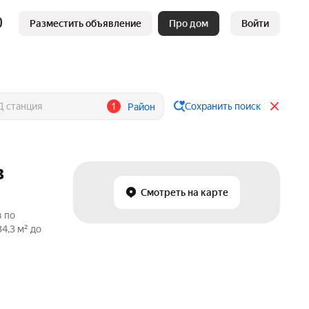
Разместить объявление
Про дом
Войти
1
Сохранить поиск
Район
в
Смотреть на карте
в по
4,3 м² до