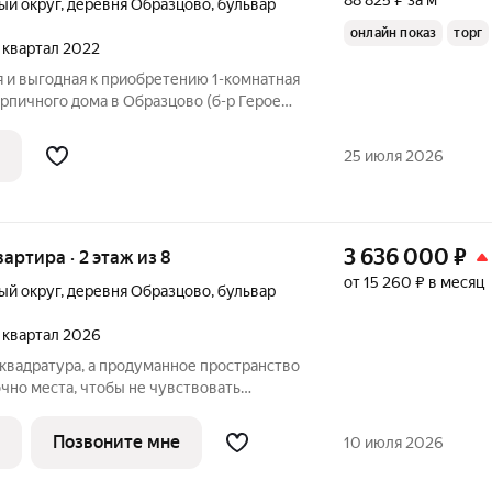
88 825 ₽ за м²
ый округ
,
деревня Образцово
,
бульвар
онлайн показ
торг
2 квартал 2022
 и выгодная к приобретению 1-комнатная
ирпичного дома в Образцово (б-р Героев).
к для первого самостоятельного жилья,
 сдачу: компактная планировка,
25 июля 2026
3 636 000
₽
вартира · 2 этаж из 8
от 15 260 ₽ в месяц
ый округ
,
деревня Образцово
,
бульвар
2 квартал 2026
очно места, чтобы не чувствовать
т лишних метров, за которые придётся
геометрия позволяет легко организовать
Позвоните мне
10 июля 2026