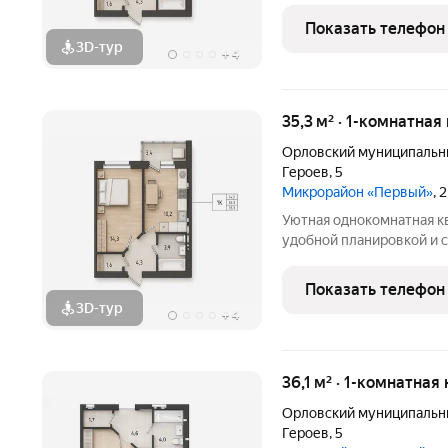
комфорту. Новый формат
Показать телефон
экологически чистом ра
3D-тур
+
4
35,3 м² · 1-комнатная
Орловский муниципальн
Героев
,
5
Микрорайон «Первый»
, 
Уютная однокомнатная к
удобной планировкой и 
с учетом самых совреме
комфорту. Новый формат
Показать телефон
экологически чистом ра
3D-тур
+
4
36,1 м² · 1-комнатная
Орловский муниципальн
Героев
,
5