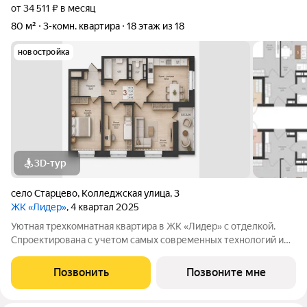
от 34 511 ₽ в месяц
80 м²
3-комн. квартира
18 этаж из 18
новостройка
3D-тур
село Старцево
,
Колледжская улица
,
3
ЖК «Лидер»
, 4 квартал 2025
Уютная трехкомнатная квартира в ЖК «Лидер» с отделкой.
Спроектирована с учетом самых современных технологий и
требований к комфорту. Просторные планировки,
высококачественные материалы, панорамные окна, большие
Позвонить
Позвоните мне
балконы и виды на живописные