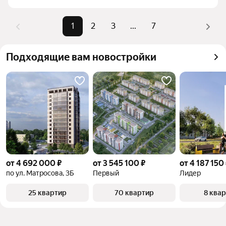
1
2
3
...
7
Подходящие вам новостройки
от 4 692 000 ₽
от 3 545 100 ₽
от 4 187 150
по ул. Матросова, 3Б
Первый
Лидер
25 квартир
70 квартир
8 ква