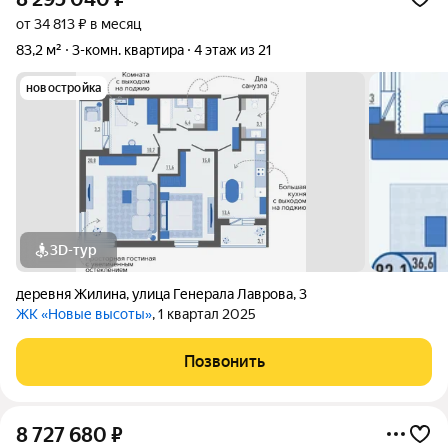
от 34 813 ₽ в месяц
83,2 м²
3-комн. квартира
4 этаж из 21
новостройка
3D-тур
деревня Жилина
,
улица Генерала Лаврова
,
3
ЖК «Новые высоты»
, 1 квартал 2025
Позвонить
8 727 680
₽