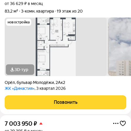
от 36 629 ₽ в месяц
83,2 м²
3-комн. квартира
19 этаж из 20
новостройка
3D-тур
Орёл
,
бульвар Молодёжи
,
2Ак2
ЖК «Династия»
, 3 квартал 2026
Позвонить
7 003 950
₽