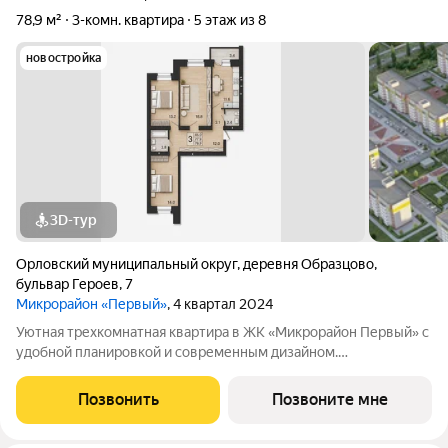
78,9 м²
3-комн. квартира
5 этаж из 8
новостройка
3D-тур
Орловский муниципальный округ
,
деревня Образцово
,
бульвар Героев
,
7
Микрорайон «Первый»
, 4 квартал 2024
Уютная трехкомнатная квартира в ЖК «Микрорайон Первый» с
удобной планировкой и современным дизайном.
Спроектирована с учетом самых современных технологий и
требований к комфорту. Новый формат современных
Позвонить
Позвоните мне
кирпичных домов в экологически чистом районе