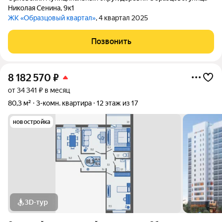
Николая Сенина
,
9к1
ЖК «Образцовый квартал»
, 4 квартал 2025
Позвонить
8 182 570
₽
от 34 341 ₽ в месяц
80,3 м²
3-комн. квартира
12 этаж из 17
новостройка
3D-тур