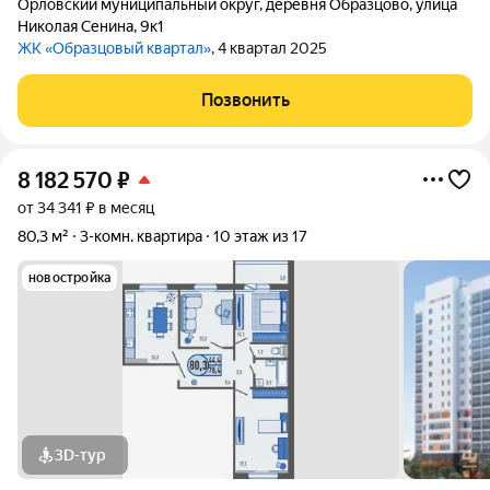
Орловский муниципальный округ
,
деревня Образцово
,
улица
Николая Сенина
,
9к1
ЖК «Образцовый квартал»
, 4 квартал 2025
Позвонить
8 182 570
₽
от 34 341 ₽ в месяц
80,3 м²
3-комн. квартира
10 этаж из 17
новостройка
3D-тур