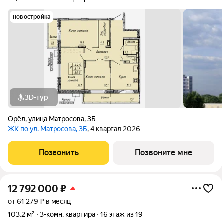
новостройка
3D-тур
Орёл
,
улица Матросова
,
3Б
ЖК по ул. Матросова, 3Б
, 4 квартал 2026
Позвонить
Позвоните мне
12 792 000
₽
от 61 279 ₽ в месяц
103,2 м²
3-комн. квартира
16 этаж из 19