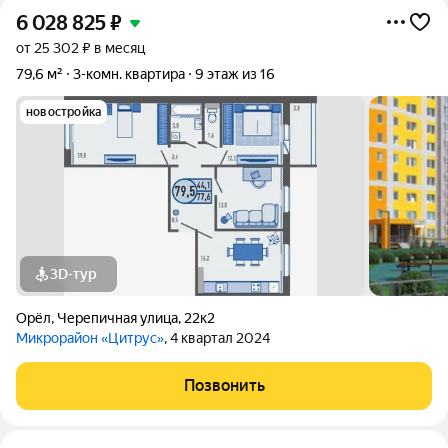
6 028 825
₽
от 25 302 ₽ в месяц
79,6 м²
3-комн. квартира
9 этаж из 16
новостройка
3D-тур
Орёл
,
Черепичная улица
,
22к2
Микрорайон «Цитрус»
, 4 квартал 2024
Позвонить