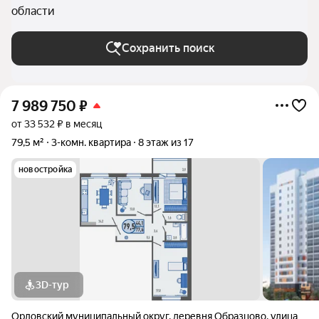
области
Сохранить поиск
7 989 750
₽
от 33 532 ₽ в месяц
79,5 м²
3-комн. квартира
8 этаж из 17
новостройка
3D-тур
Орловский муниципальный округ
,
деревня Образцово
,
улица