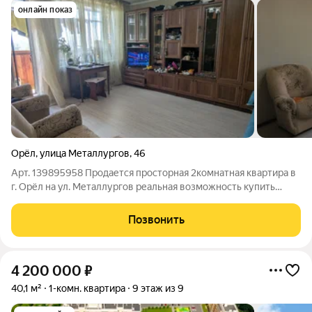
онлайн показ
Орёл
,
улица Металлургов
,
46
Арт. 139895958 Продается просторная 2комнатная квартира в
г. Орёл на ул. Металлургов реальная возможность купить
жилье по выгодной цене 4 000 000 руб. Альтернативная
продажа, документы готовы: сделка пройдет достаточно
Позвонить
быстро, возможна ипотека на
4 200 000
₽
40,1 м²
1-комн. квартира
9 этаж из 9