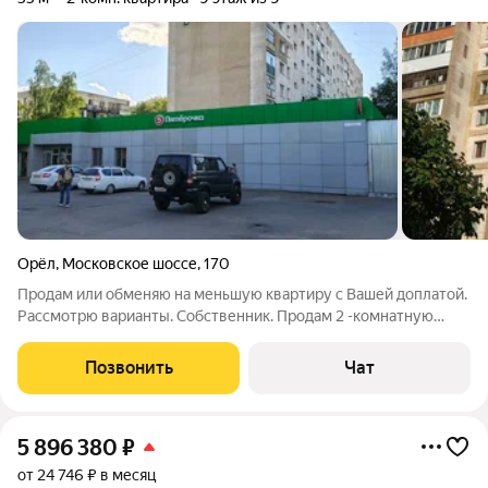
Орёл
,
Московское шоссе
,
170
Продам или обменяю на меньшую квартиру с Вашей доплатой.
Рассмотрю варианты. Собственник. Продам 2 -комнатную
квартиру в кирпичном доме. Этаж 9-ый, новая крыша.
Огромная, удобная, застеклённая лоджия 6 кв.м. Квартира в
Позвонить
Чат
жилом состоянии, требуется
5 896 380
₽
от 24 746 ₽ в месяц