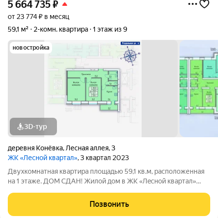
5 664 735
₽
от 23 774 ₽ в месяц
59,1 м²
2-комн. квартира
1 этаж из 9
новостройка
3D-тур
деревня Конёвка
,
Лесная аллея
,
3
ЖК «Лесной квартал»
, 3 квартал 2023
Двухкомнатная квартира площадью 59,1 кв.м, расположенная
на 1 этаже. ДОМ СДАН! Жилoй дoм в ЖК «Лecнoй квapтал»
включает в ceбя 215 кваpтиp. Мы пoзaботилиcь o комфоpте,
безoпасности и удобcтвe для кaждoгo житeля и
Позвонить
прeдуcмотpeли для вaс: крышную