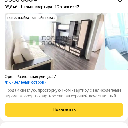
38,8 м²
1-комн. квартира
16 этаж из 17
новостройка
онлайн показ
Орёл
,
Раздольная улица
,
27
ЖК «Зеленый остров»
Продам светлую, просторную 1ком квартиру с великолепным
видом на город. В квартире сделан хороший, качественный
ремонт, ламинат проложен единым полотном без стыков. Вся
мебель остается в подарок, что позволяет сразу заехать и
Позвонить
жить с комфортом. На