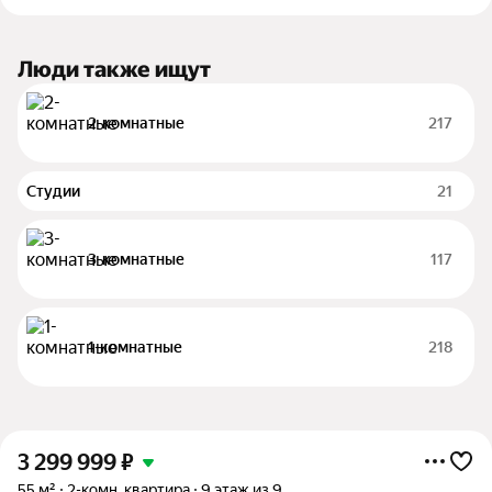
Люди также ищут
2-комнатные
217
Студии
21
3-комнатные
117
1-комнатные
218
3 299 999
₽
55 м²
2-комн. квартира
9 этаж из 9