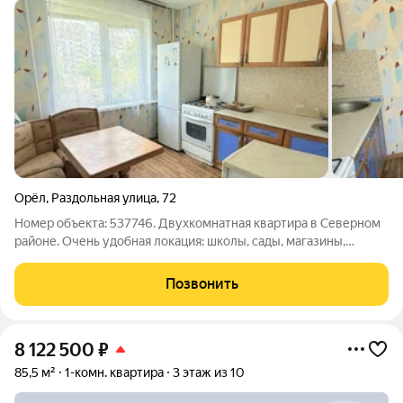
Орёл
,
Раздольная улица
,
72
Номер объекта: 537746. Двухкомнатная квартира в Северном
районе. Очень удобная локация: школы, сады, магазины,
транспорт всё в шаговой доступности. Главное, что выделяет
этот вариант, интересная, редкая планировка. Огромный
Позвонить
коридор и большая
8 122 500
₽
85,5 м²
1-комн. квартира
3 этаж из 10