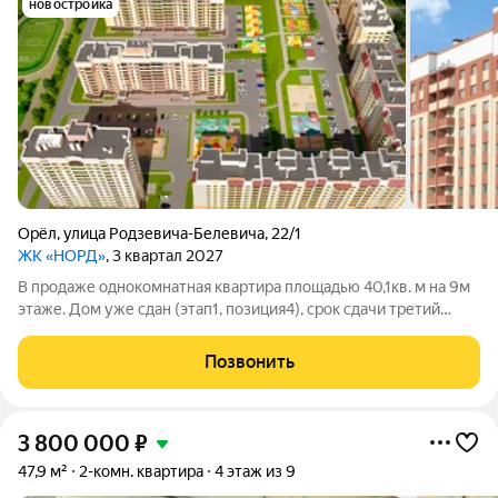
новостройка
Орёл
,
улица Родзевича-Белевича
,
22/1
ЖК «НОРД»
, 3 квартал 2027
В продаже однокомнатная квартира площадью 40,1кв. м на 9м
этаже. Дом уже сдан (этап1, позиция4), срок сдачи третий
квартал 2024 года. Квартира находится в Северном районе
Орла, в районе с уже сложившейся застройкой. Место тихое и
Позвонить
комфортное: хоть
3 800 000
₽
47,9 м²
2-комн. квартира
4 этаж из 9