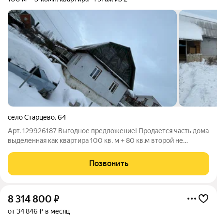
село Старцево
,
64
Арт. 129926187 Выгодное предложение! Продается часть дома
выделенная как квартира 100 кв. м + 80 кв.м второй не
отапливаемый мансарда, расположенная на участке 8,3 сотки
в городской черте, в северном районе по ул. Благининой. Дом
Позвонить
бревенчатый. На
8 314 800
₽
от 34 846 ₽ в месяц