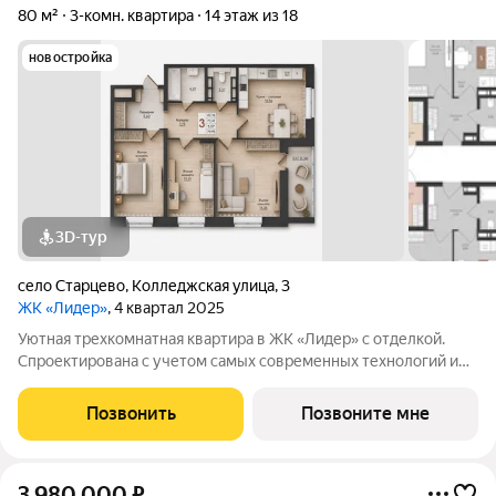
80 м²
3-комн. квартира
14 этаж из 18
новостройка
3D-тур
село Старцево
,
Колледжская улица
,
3
ЖК «Лидер»
, 4 квартал 2025
Уютная трехкомнатная квартира в ЖК «Лидер» с отделкой.
Спроектирована с учетом самых современных технологий и
требований к комфорту. Просторные планировки,
высококачественные материалы, панорамные окна, большие
Позвонить
Позвоните мне
балконы и виды на живописные
3 980 000
₽