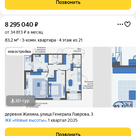
ремонта, в ней никто не прописан и никто не проживает. В
Позвонить
районе развитая
8 295 040
₽
от 34 813 ₽ в месяц
83,2 м²
3-комн. квартира
4 этаж из 21
новостройка
3D-тур
деревня Жилина
,
улица Генерала Лаврова
,
3
ЖК «Новые высоты»
, 1 квартал 2025
Позвонить