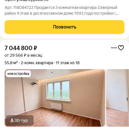
Арт. 118084722 Продается 3 комнатная квартира .Северный
район 4 этаж в десятиэтажном доме 1993 года постройки !
Ремонт подъезда, замена лифтового оборудования .Золотая
середина ,отличная локация и развитая инфраструктура ул.
Позвонить
Бурова . Возможен обмен на
7 044 800
₽
от 29 566 ₽ в месяц
55,8 м²
2-комн. квартира
11 этаж из 18
новостройка
3D-тур