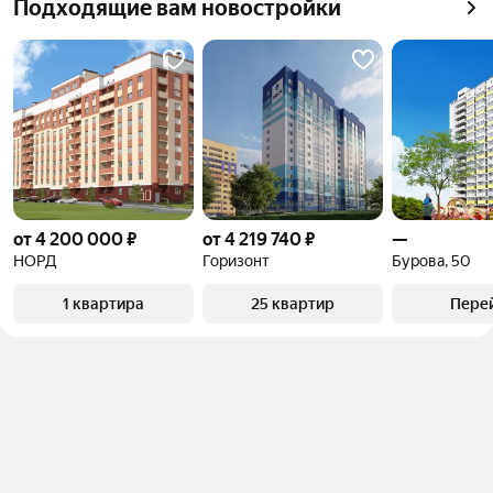
Самый дорогой 
13,98 млн ₽
Подходящие вам новостройки
квадратного метра или площади
объект
от 4 200 000 ₽
от 4 219 740 ₽
—
НОРД
Горизонт
Бурова, 50
1 квартира
25 квартир
Пере