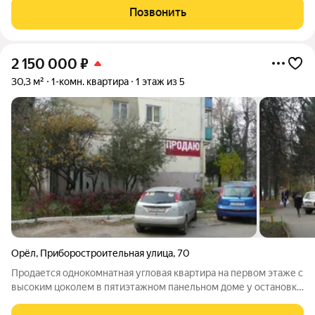
выполнены, можно переходить к чистовому ремонту и
Позвонить
оформить интерьер под себя. О квартире:
2 150 000
₽
30,3 м²
1-комн. квартира
1 этаж из 5
Орёл
,
Приборостроительная улица
,
70
Продается однокомнатная угловая квартира на первом этаже с
высоким цоколем в пятиэтажном панельном доме у остановки
"Больница Семашко". Тихий уютный двор. Квартир без