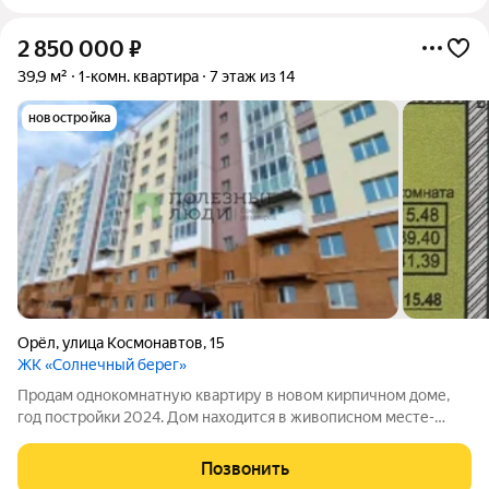
2 850 000
₽
39,9 м²
1-комн. квартира
7 этаж из 14
новостройка
Орёл
,
улица Космонавтов
,
15
ЖК «Солнечный берег»
Продам однокомнатную квартиру в новом кирпичном доме,
год постройки 2024. Дом находится в живописном месте-
озелененная территория ,а также рядом зона отдыха с прудом
и пляжем. В доме уже проживают жильцы. Квартира с
Позвонить
улучшенной черновой отделкой (