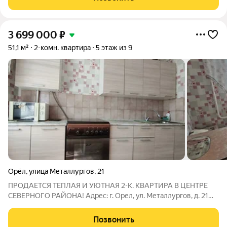
3 699 000
₽
51,1 м²
2-комн. квартира
5 этаж из 9
Орёл
,
улица Металлургов
,
21
ПРОДАЕТСЯ ТЕПЛАЯ И УЮТНАЯ 2-К. КВАРТИРА В ЦЕНТРЕ
СЕВЕРНОГО РАЙОНА! Адрес: г. Орел, ул. Металлургов, д. 21
Этаж: 5 из 9 (панельный дом, 1993 г.п.) Площадь: 51,1 кв.м.
(идеальная для семьи или комфортной жизни вдвоем)
Позвонить
Квартира НЕ УГЛОВАЯ, стены