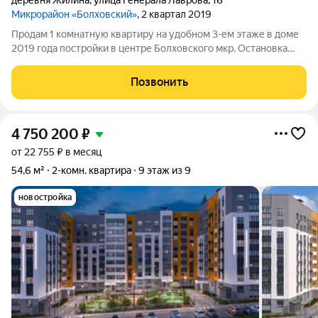
деревня Жилина
,
улица Генерала Лаврова
,
16
Микрорайон «Болховский»
, 2 квартал 2019
Продам 1 комнатную квартиру на удобном 3-ем этаже в доме
2019 года постройки в центре Болховского мкр. Остановка
рядом, а также магазины, детский сад. Квартира в отличном
состоянии. Из окон красивый вид на город. Квартира
Позвонить
технически полностью
4 750 200
₽
от 22 755 ₽ в месяц
54,6 м²
2-комн. квартира
9 этаж из 9
новостройка