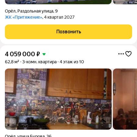
Орёл
,
Раздольная улица
,
9
ЖК «Притяжение»
, 4 квартал 2027
Позвонить
4 059 000
₽
62,8 м²
3-комн. квартира
4 этаж из 10
Орёл
,
улица Бурова
,
36