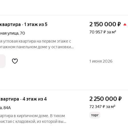
2 150 000
₽
 квартира · 1 этаж из 5
70 957 ₽ за м²
ная улица
,
70
 угловая квартира на первом этаже с
этажном панельном доме у остановки
ий уютный двор. Квартир без ремонта, в
 никто не проживает. В районе развитая
1 июня 2026
2 250 000
₽
 квартира · 4 этаж из 4
72 347 ₽ за м²
а
,
84А
торг
артира в кирпичном доме. В тихом
чистая с кладовкой, из которой вы
бную. Остаётся практически вся мебель.