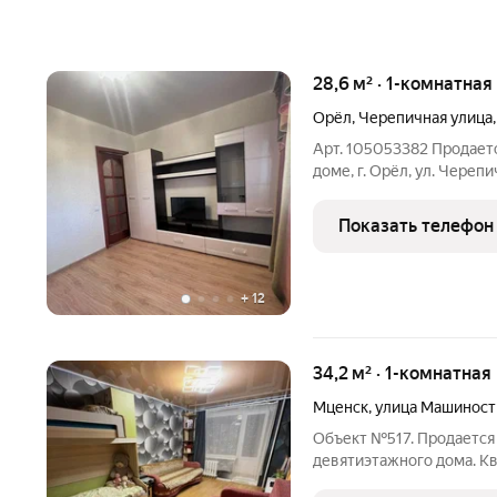
28,6 м² · 1-комнатная
Орёл
,
Черепичная улица
Арт. 105053382 Продаетс
доме, г. Орёл, ул. Череп
возможен торг! О КВАРТ
1-комнатная квартира об
Показать телефон
этажного кирпичного
+
12
34,2 м² · 1-комнатная
Мценск
,
улица Машиност
Объект №517. Продается 
девятиэтажного дома. К
Окна ПВХ. Застекленный 