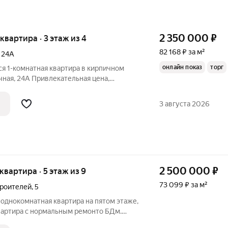
2 350 000
₽
 квартира · 3 этаж из 4
82 168 ₽ за м²
,
24А
онлайн показ
торг
я 1-комнатная квартира в кирпичном
ичная, 24А Привлекательная цена,
ИРЕ: Продаётся уютная малогабаритная
щей площадью 28,6 м на 3 этаже 4-
3 августа 2026
2 500 000
₽
 квартира · 5 этаж из 9
73 099 ₽ за м²
роителей
,
5
однокомнатная квартира на пятом этаже,
вартира с нормальным ремонто БДм.
балкон. Удобная инфраструктура. Все