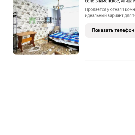
село Знаменское
,
улица 
Продается уютная 1 комн
идеальный вариант для т
Квартира расположена на
площадью 32.00 кв.м. В 
Показать телефон
функциональная
+
19