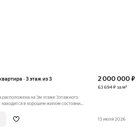
2 000 000
₽
 квартира · 3 этаж из 3
63 694 ₽ за м²
а расположена на 3м этаже 3этажного
т находится в хорошем жилом состоянии.
й доступности школы № 31 и №
ихий
13 июля 2026