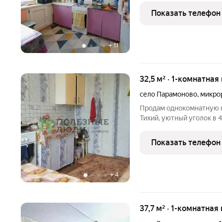
Сделан в этом году кап
Показать телефон
вместительный
+
11
32,5 м² · 1-комнатная
село Парамоново
,
микро
Продам однокомнатную к
Тихий, уютный уголок в 
удобствами. Сан узел со
потолки, дверь-сейф, ко
Показать телефон
соток всегда свежие
+
4
37,7 м² · 1-комнатная