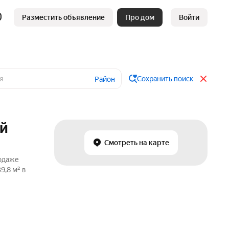
Разместить объявление
Про дом
Войти
Сохранить поиск
Район
ой
Смотреть на карте
родаже
9,8 м² в