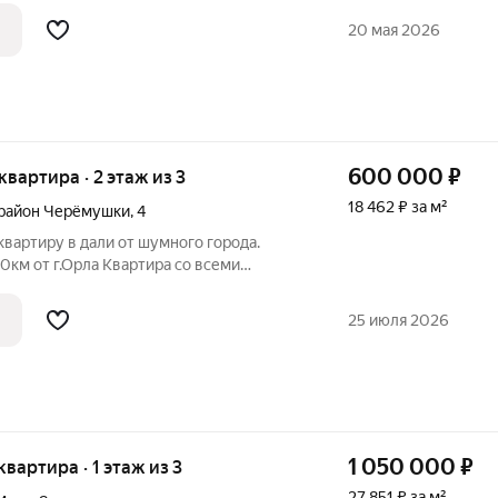
итальный ремонт крыши. Бонусом сухой
20 мая 2026
600 000
₽
 квартира · 2 этаж из 3
18 462 ₽ за м²
район Черёмушки
,
4
вартиру в дали от шумного города.
40км от г.Орла Квартира со всеми
вмещен, балкон застеклён, натяжные
сметический ремонт. Участок земли, 5
25 июля 2026
1 050 000
₽
 квартира · 1 этаж из 3
27 851 ₽ за м²