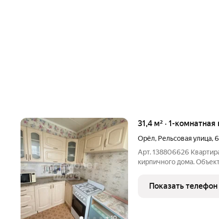
31,4 м² · 1-комнатная
Орёл
,
Рельсовая улица
,
6
Арт. 138806626 Квартир
кирпичного дома. Объек
Преимущества локации: в шагово
33, детский сад № 8; рядом магазины, аптека, т
Показать телефон
благоустроенный
+
10