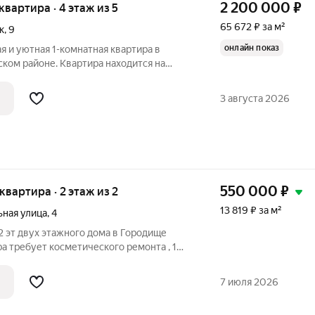
2 200 000
₽
 квартира · 4 этаж из 5
65 672 ₽ за м²
к
,
9
онлайн показ
я и уютная 1-комнатная квартира в
ком районе. Квартира находится на
 этажного дома. Квартира с удачной
я 9,1 кв.м., просторная комната 17,5, в
3 августа 2026
550 000
₽
 квартира · 2 этаж из 2
13 819 ₽ за м²
ная улица
,
4
 2 эт двух этажного дома в Городище
ра требует косметического ремонта , 1
долгов и обременений нет. Ждем ваших
ей базе: 458
7 июля 2026