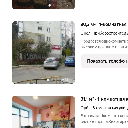
+
7
30,3 м² · 1-комнатная
Орёл
,
Приборостроитель
Продается однокомнатная
высоким цоколем в пяти
"Больница Семашко". Тих
ней никто не прописан и
Показать телефон
+
13
31,1 м² · 1-комнатная
Орёл
,
Васильевская улиц
В продаже 1комнатная кв
районе города.Квартира 
сможете сделать гардеро