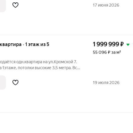
днем доме.
17 июня 2026
1 999 999
₽
 квартира · 1 этаж из 5
55 096 ₽ за м²
даётся одн.квартира на ул.Кромской 7.
 1этаже, потолки высокие 3,5 метра. Вся
остановка общественного транспорта,
 далеко детские сады и школы ,
19 июля 2026