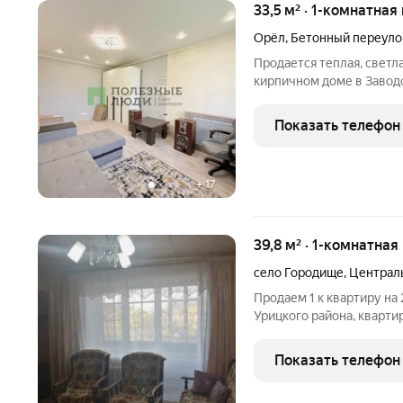
33,5 м² · 1-комнатная
Орёл
,
Бетонный переуло
Продается теплая, светла
кирпичном доме в Заводс
комфортном 4 этаже 5-ти
планировкой: большая кухн
Показать телефон
прихожей
+
17
39,8 м² · 1-комнатная
село Городище
,
Централь
Продаем 1 к квартиру на
Урицкого района, кварти
взрослый собственник , 
звонков ID объекта в наш
Показать телефон