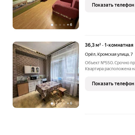
рядом. Пятерочка в сосе
Показать телефон
+
6
36,3 м² · 1-комнатная
Орёл
,
Кромская улица
,
7
Объект №550. Срочно про
Квартира расположена на
инфраструктура рядом, 
"Пятерочка", "Магнит"не
Показать телефон
продуктовые
+
6