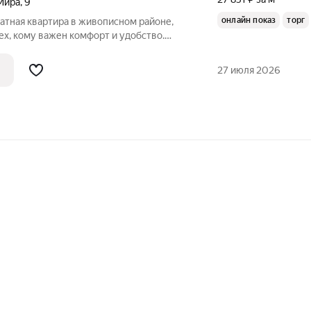
Мира
,
9
онлайн показ
торг
атная квартира в живописном районе,
ех, кому важен комфорт и удобство.
 1 этаже 3-этажного дома, общей
квартире имеется просторная гостиная,
27 июля 2026