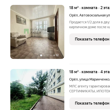
18 м² · комната · 2 эт
Орёл
,
Автовокзальная у
Продается 1/2 доля в дв
кирпичном доме после к
комплексное обновлени
помещения, фасад, кров
Показать телефон
водоотведения, электро
+
12
18 м² · комната · 4 эт
Орёл
,
улица Маринченко
МЛС агенту гарантиров
СЕРТИФИКАТЫ, ИПОТЕ
В продаже 2 аналогичные 
за каждую. В центре Се
Показать телефон
комнату 18 и 19 кв.м. В э