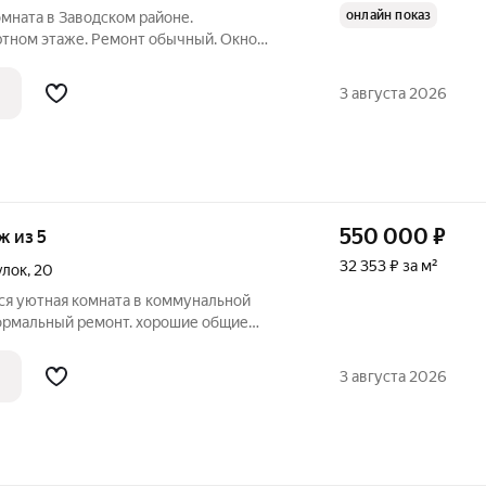
онлайн показ
мната в Заводском районе.
ртном этаже. Ремонт обычный. Окно
Чистые места общего пользования .
рыт на ключ. Рядом парк Ботаника, 10
3 августа 2026
вки
550 000
₽
аж из 5
32 353 ₽ за м²
улок
,
20
ся уютная комната в коммунальной
Нормальный ремонт. хорошие общие
руктура.
3 августа 2026