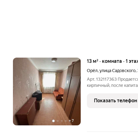
13 м² · комната · 1 эта
Орёл
,
улица Садовского
,
Арт. 132117363 Продаетс
кирпичный, после капита
пользования в хорошем с
для горячей воды. В комн
Показать телефон
соcеди,
+
7