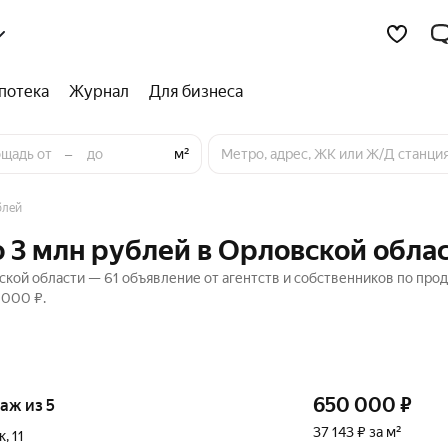
потека
Журнал
Для бизнеса
–
м²
блей
о 3 млн рублей в Орловской обла
ской области — 61 объявление от агентств и собственников по про
 000 ₽.
650 000
₽
таж из 5
37 143 ₽ за м²
к
,
11