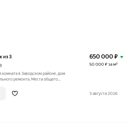
650 000
₽
ж из 3
50 000 ₽ за м²
3
я комната в Заводском районе, дом
льного ремонта. Места общего
остоянии, на кухне установлен бойлер
ате остается все, что на фото. Спокойные
3 августа 2026