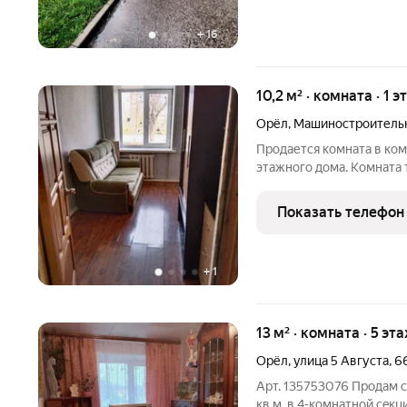
+
16
10,2 м² · комната · 1 э
Орёл
,
Машиностроительн
Продается комната в ком
этажного дома. Комната 
пользования в жилом сос
проживания.Рядом магаз
Показать телефон
остановка,автобусная. С
+
1
13 м² · комната · 5 эт
Орёл
,
улица 5 Августа
,
6
Арт. 135753076 Продам 
кв.м. в 4-кoмнатной сeк