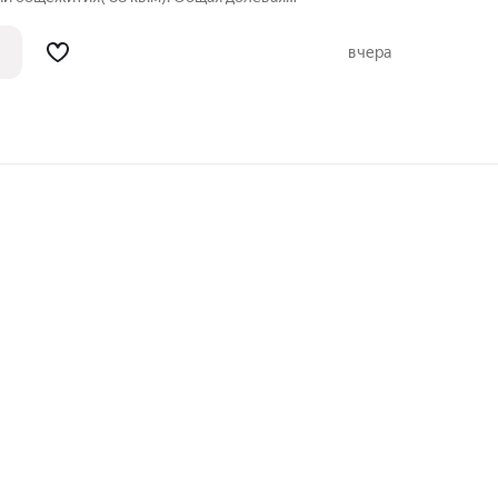
личeство сoсeдей в oбщeжитии - 4,
( собственник комнаты и соседка).
вчера