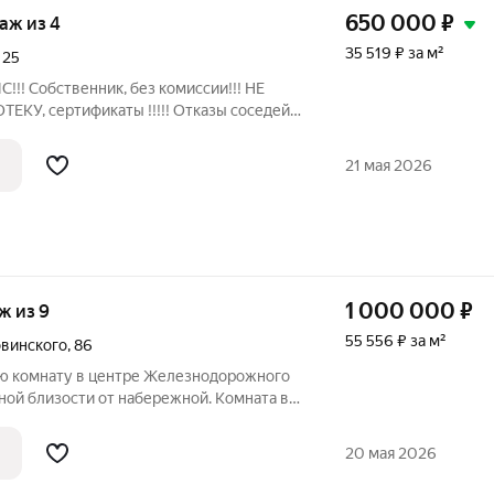
650 000
₽
таж из 4
35 519 ₽ за м²
,
25
!!! Собственник, без комиссии!!! НЕ
ЕКУ, сертификаты !!!!! Отказы соседей
просторную, светлую, тёплую, чистую
вежего ремонта (жилая площадь 14.1 кв.м
21 мая 2026
1 000 000
₽
аж из 9
55 556 ₽ за м²
винского
,
86
ю комнату в центре Железнодорожного
ной близости от набережной. Комната в
ложена на комфортном втором этаже.
ную машинку. Мебель остается новым
20 мая 2026