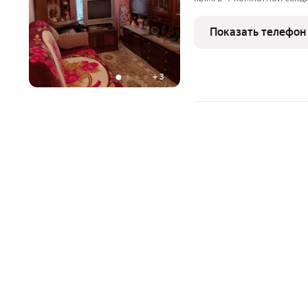
собственность 23/88. Кo
проживают по факту двое
Показать телефон
Чистая уютная
+
3