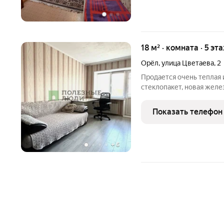
18 м² · комната · 5 эт
Орёл
,
улица Цветаева
,
2
Продается очень теплая 
стеклопакет, новая желез
отремонтированный балк
на доме в 2024 году пом
Показать телефон
подарок.
+
6