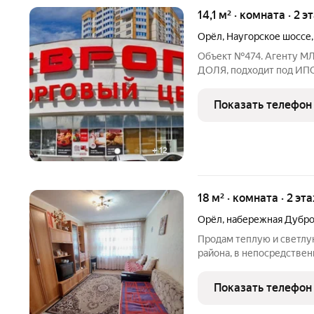
14,1 м² · комната · 2 э
Орёл
,
Наугорское шоссе
Объект №474. Агенту МЛС
ДОЛЯ, подходит под ИПОТ
не требуются!!! Продам 
комнату 18.3 кв. после с
Показать телефон
+
+
12
18 м² · комната · 2 эт
Орёл
,
набережная Дубро
Продам теплую и светлу
района, в непосредствен
жилом состоянии, распо
Есть место под стираль
Показать телефон
собственникам.