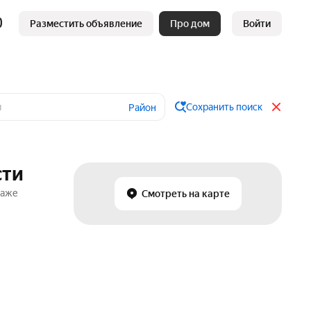
Разместить объявление
Про дом
Войти
Сохранить поиск
Район
сти
даже
Смотреть на карте