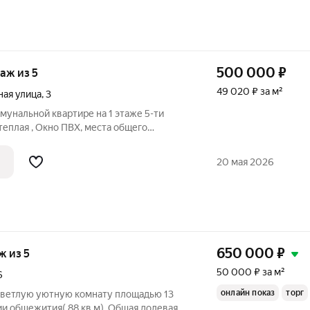
500 000
₽
таж из 5
49 020 ₽ за м²
ая улица
,
3
мунальной квартире на 1 этаже 5-ти
теплая , Окно ПВХ, места общего
тоянии. Полностью готова для
ины, Мега Гринн ,трамвайная
20 мая 2026
покойные и
650 000
₽
аж из 5
50 000 ₽ за м²
6
онлайн показ
торг
светлую уютную комнату площадью 13
ции общежития( 88 кв.м). Общая долевая