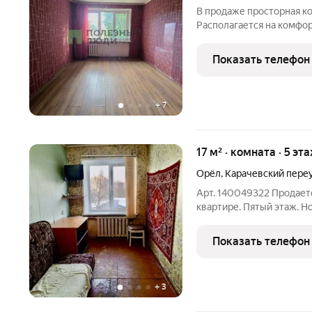
В продаже просторная ко
Располагается на комфо
пластик, батарея чугун. 
Туалет личный всегда зак
Показать телефон
минут пешком до остано
+
7
17 м² · комната · 5 эт
Орёл
,
Карачевский пере
Арт. 140049322 Продает
квартире. Пятый этаж. 
места. Развитая инфраст
Показать телефон
+
3