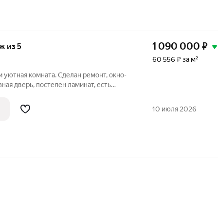
1 090 000
₽
аж из 5
60 556 ₽ за м²
и уютная комната. Сделан ремонт, окно-
ная дверь, постелен ламинат, есть
он. Дверь в подъезд с кодовым замком,
еняна крыша. Мебель и бытовая техника в
10 июля 2026