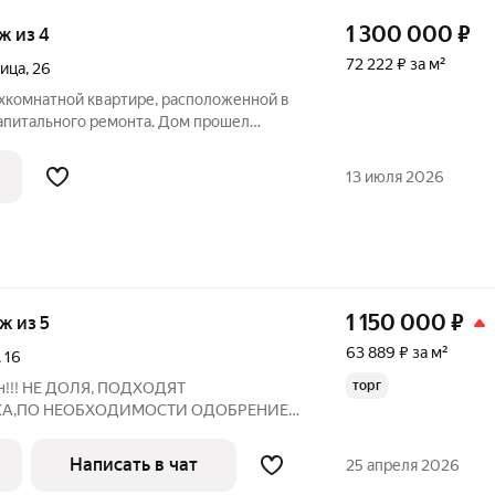
1 300 000
₽
аж из 4
72 222 ₽ за м²
лица
,
26
ухкомнатной квартире, расположенной в
апитального ремонта. Дом прошел
е: отремонтированы подвальные
ля, а также инженерные системы
13 июля 2026
снабжения
1 150 000
₽
аж из 5
63 889 ₽ за м²
,
16
торг
ан!!! НЕ ДОЛЯ, ПОДХОДЯТ
КА,ПО НЕОБХОДИМОСТИ ОДОБРЕНИЕ.
комнаты по соседству ( за стеной) , цена
верного района продам большую, уютную
Написать в чат
25 апреля 2026
том