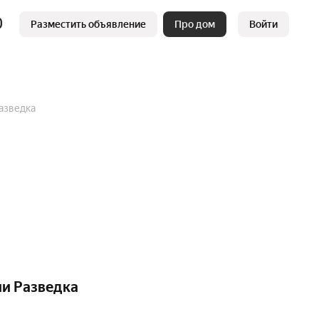
Разместить объявление
Про дом
Войти
азведка
ии Разведка