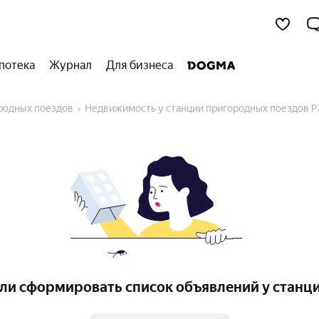
потека
Журнал
Для бизнеса
ородных поездов
Недвижимость у станции пригородных поездов Р
ли сформировать список объявлений у станц