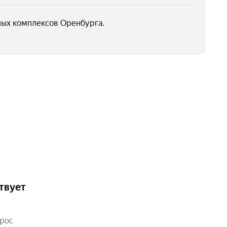
ых комплексов Оренбурга.
твует
прос