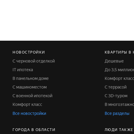
НОВОСТРОЙКИ
КВАРТИРЫ В
С черновой отделкой
Дешевые
IT ипотека
До 3,5 милли
В панельном доме
Комфорт клас
С машиноместом
С террасой
С военной ипотекой
С 3D-туром
Комфорт класс
В многоэтажн
Все новостройки
Все разделы
ГОРОДА В ОБЛАСТИ
ЛЮДИ ТАКЖЕ