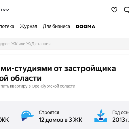
ть
потека
Журнал
Для бизнеса
ами-студиями от застройщика
ой области
пить квартиру в Оренбургской области
Строятся
Год ос
 ЖК
12 домов в 3 ЖК
2013 г