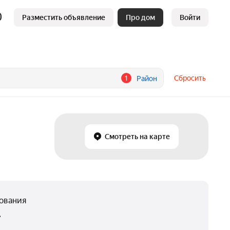
Разместить объявление
Про дом
Войти
1
Сбросить
Район
Смотреть на карте
нования
.