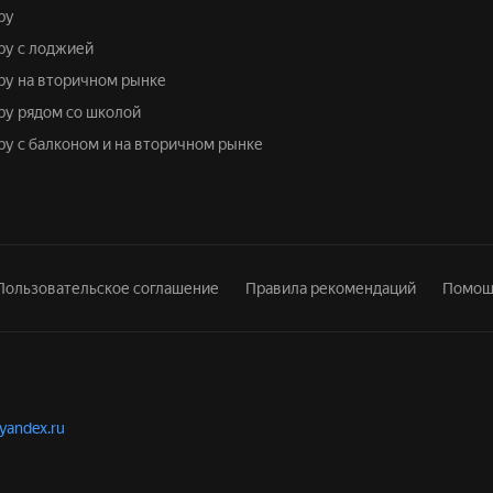
ру
иру с лоджией
иру на вторичном рынке
иру рядом со школой
иру с балконом и на вторичном рынке
Пользовательское соглашение
Правила рекомендаций
Помощ
.yandex.ru