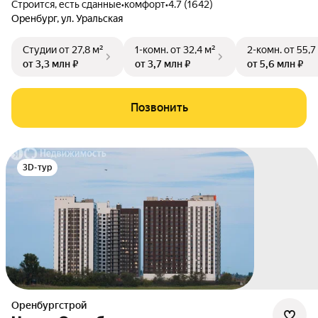
Строится, есть сданные
•
комфорт
•
4.7 (1642)
Оренбург
,
ул. Уральская
Студии
от 27,8 м²
1-комн.
от 32,4 м²
2-комн.
от 55,7
от 3,3 млн ₽
от 3,7 млн ₽
от 5,6 млн ₽
Позвонить
3D-тур
Оренбургстрой