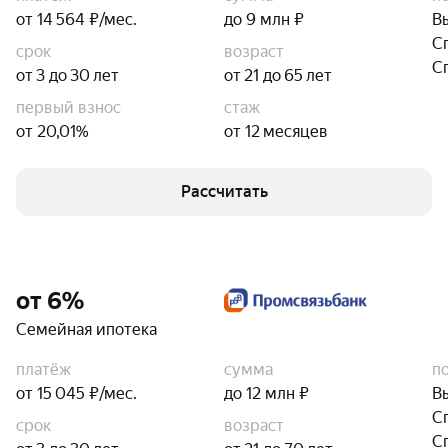
от 14 564 ₽/мес.
до 9 млн ₽
В
С
срок
возраст
С
от 3 до 30 лет
от 21 до 65 лет
первый взнос
стаж
от 20,01%
от 12 месяцев
Рассчитать
от 6%
Семейная ипотека
платёж
сумма
п
от 15 045 ₽/мес.
до 12 млн ₽
В
С
срок
возраст
С