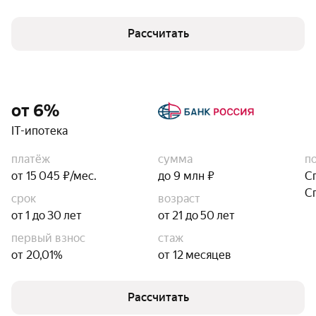
Рассчитать
от 6%
IT-ипотека
платёж
сумма
п
от 15 045 ₽/мес.
до 9 млн ₽
С
С
срок
возраст
от 1 до 30 лет
от 21 до 50 лет
первый взнос
стаж
от 20,01%
от 12 месяцев
Рассчитать