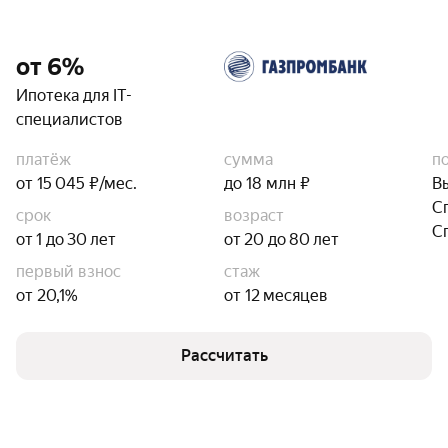
от 6%
Ипотека для IT-
специалистов
платёж
сумма
п
от 15 045 ₽/мес.
до 18 млн ₽
В
С
срок
возраст
С
от 1 до 30 лет
от 20 до 80 лет
первый взнос
стаж
от 20,1%
от 12 месяцев
Рассчитать