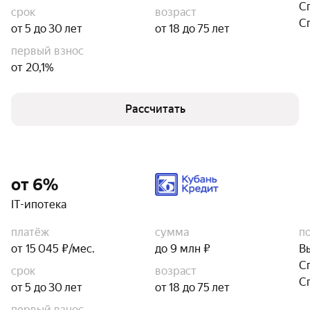
С
срок
возраст
С
от 5 до 30 лет
от 18 до 75 лет
первый взнос
от 20,1%
Рассчитать
от 6%
IT-ипотека
платёж
сумма
п
от 15 045 ₽/мес.
до 9 млн ₽
В
С
срок
возраст
С
от 5 до 30 лет
от 18 до 75 лет
первый взнос