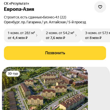
СК «Результат»
Европа-Азия
Строится, есть сданные
•
бизнес
•
4.1 (22)
Оренбург
,
пр. Гагарина / ул. Алтайская / 5-й проезд
1-комн.
от 28,1 м²
2-комн.
от 54,2 м²
3-комн.
от 57,1 
от 4,4 млн ₽
от 7,6 млн ₽
от 8 млн ₽
Позвонить
3D-тур