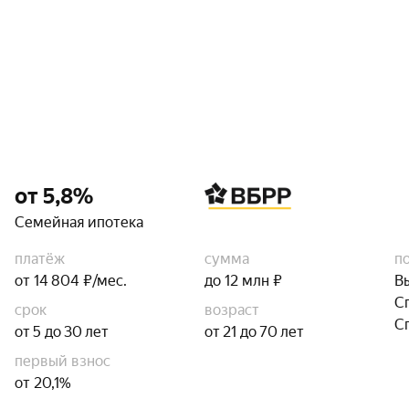
от 5,8%
Семейная ипотека
платёж
сумма
п
от 14 804 ₽/мес.
до 12 млн ₽
В
С
срок
возраст
С
от 5 до 30 лет
от 21 до 70 лет
первый взнос
от 20,1%