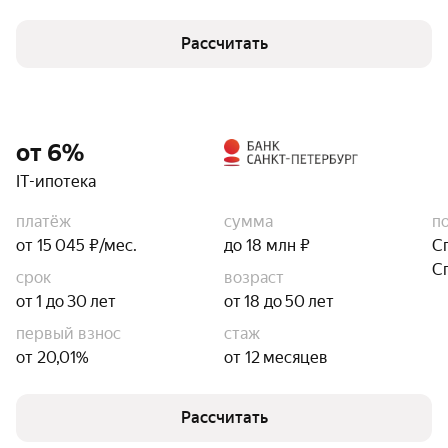
Рассчитать
от 6%
IT-ипотека
платёж
сумма
п
от 15 045 ₽/мес.
до 18 млн ₽
С
С
срок
возраст
от 1 до 30 лет
от 18 до 50 лет
первый взнос
стаж
от 20,01%
от 12 месяцев
Рассчитать