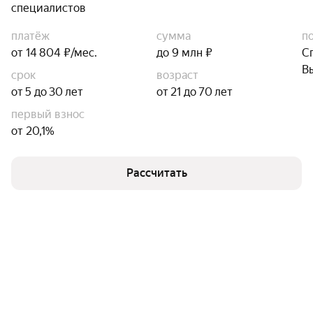
специалистов
платёж
сумма
п
от 14 804 ₽/мес.
до 9 млн ₽
С
В
срок
возраст
от 5 до 30 лет
от 21 до 70 лет
первый взнос
от 20,1%
Рассчитать