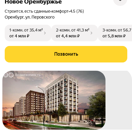
Новое Оренбуржье
Строится, есть сданные
•
комфорт
•
4.5 (76)
Оренбург
,
ул. Перовского
1-комн.
от 35,4 м²
2-комн.
от 41,3 м²
3-комн.
от 56,7
от 4 млн ₽
от 4,4 млн ₽
от 5,8 млн ₽
Позвонить