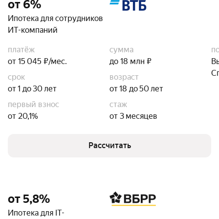
от 6%
Ипотека для сотрудников
ИТ-компаний
платёж
сумма
п
от 15 045 ₽/мес.
до 18 млн ₽
В
С
срок
возраст
от 1 до 30 лет
от 18 до 50 лет
первый взнос
стаж
от 20,1%
от 3 месяцев
Рассчитать
от 5,8%
Ипотека для IT-