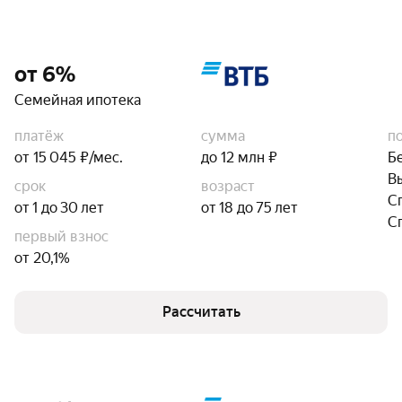
от 6%
Семейная ипотека
платёж
сумма
п
от 15 045 ₽/мес.
до 12 млн ₽
Б
В
срок
возраст
С
от 1 до 30 лет
от 18 до 75 лет
С
первый взнос
от 20,1%
Рассчитать