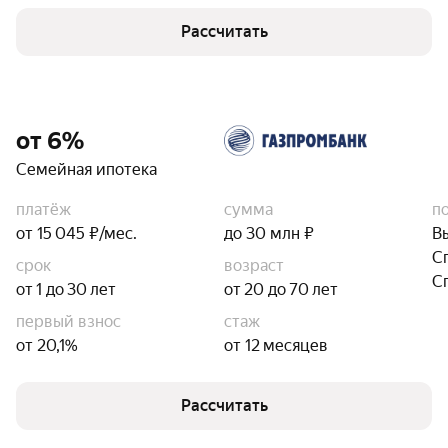
Рассчитать
от 6%
Семейная ипотека
платёж
сумма
п
от 15 045 ₽/мес.
до 30 млн ₽
В
С
срок
возраст
С
от 1 до 30 лет
от 20 до 70 лет
первый взнос
стаж
от 20,1%
от 12 месяцев
Рассчитать