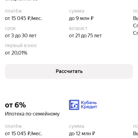
платёж
сумма
п
от 15 045 ₽/мес.
до 9 млн ₽
В
С
срок
возраст
С
от 3 до 30 лет
от 21 до 75 лет
первый взнос
от 20,01%
Рассчитать
от 6%
Ипотека по-семейному
платёж
сумма
п
от 15 045 ₽/мес.
до 12 млн ₽
В