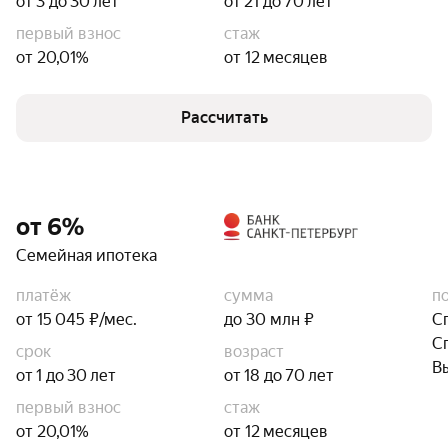
от 3 до 30 лет
от 21 до 70 лет
первый взнос
стаж
от 20,01%
от 12 месяцев
Рассчитать
от 6%
Семейная ипотека
платёж
сумма
п
от 15 045 ₽/мес.
до 30 млн ₽
С
С
срок
возраст
В
от 1 до 30 лет
от 18 до 70 лет
первый взнос
стаж
от 20,01%
от 12 месяцев