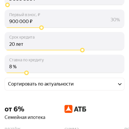
Первый взнос, ₽
30%
₽
Срок кредита
лет
Ставка по кредиту
%
Сортировать по актуальности
от 6%
Семейная ипотека
платёж
сумма
п