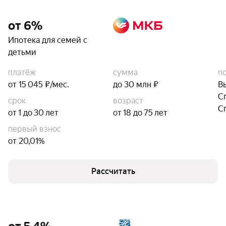
от 6%
Ипотека для семей с
детьми
платёж
сумма
п
от 15 045 ₽/мес.
до 30 млн ₽
В
С
срок
возраст
С
от 1 до 30 лет
от 18 до 75 лет
первый взнос
от 20,01%
Рассчитать