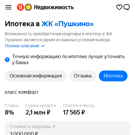
Ипотека в
ЖК «Пушкино»
Возможность приобретения квартиры в ипотеку в ЖК
Пушкино является одним из важных условий выбора
квартиры. На странице мы собрали программы кредитования
Полное описание
банков для покупки квартиры в ипотеку от 3.5%.
Точную информацию по ипотеке лучше уточнять
у банка
Основная информация
Отзывы
Ипотека
класс комфорт
Ставка
Сумма кредита
Платёж в месяц
8%
2,1 млн ₽
17 565 ₽
Стоимость квартиры, ₽
₽