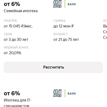
от 6%
Семейная ипотека
платёж
сумма
п
от 15 045 ₽/мес.
до 12 млн ₽
В
С
срок
возраст
С
от 3 до 30 лет
от 21 до 75 лет
первый взнос
от 20,01%
Рассчитать
от 6%
Ипотека для IT-
специалистов