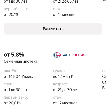
от 1 до 30 лет
от 21 до 65 лет
первый взнос
стаж
от 20,1%
от 12 месяцев
Рассчитать
от 5,8%
Семейная ипотека
платёж
сумма
п
от 14 804 ₽/мес.
до 12 млн ₽
С
С
срок
возраст
В
от 1 до 30 лет
от 21 до 70 лет
первый взнос
стаж
от 20,01%
от 12 месяцев