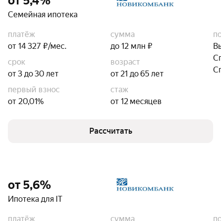
от 5,4%
Семейная ипотека
платёж
сумма
п
от 14 327 ₽/мес.
до 12 млн ₽
В
С
срок
возраст
С
от 3 до 30 лет
от 21 до 65 лет
первый взнос
стаж
от 20,01%
от 12 месяцев
Рассчитать
от 5,6%
Ипотека для IT
платёж
сумма
п