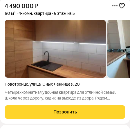
4 490 000
₽
60 м²
4-комн. квартира
5 этаж из 5
Новотроицк
,
улица Юных Ленинцев
,
20
Четырехкомнатная удобная квартира для отличной семьи.
Школа через дорогу, садик на выходе из двора. Рядом
Юбилейный - Пятёрочка и с другой стороны, так же в шаговой
доступности Магнит. Зимой в квартире тепло (пластиковые
Позвонить
окна, биметалл радиаторы),