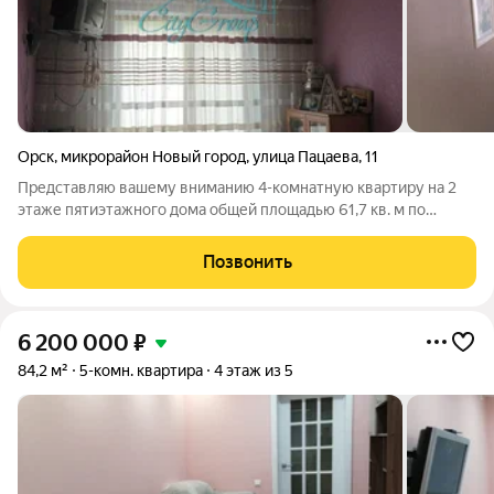
Орск
,
микрорайон Новый город
,
улица Пацаева
,
11
Представляю вашему вниманию 4-комнатную квартиру на 2
этаже пятиэтажного дома общей площадью 61,7 кв. м по
адресу: ул. Пацаева, д. 11. Комнаты раздельные, что дает
возможность каждому члену семьи заниматься своим делом,
Позвонить
не мешая другим; подойдет для
6 200 000
₽
84,2 м²
5-комн. квартира
4 этаж из 5