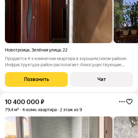
Новотроицк
,
Зелёная улица
,
22
Продается 4-х комнатная квартира в хорошем,тихом районе.
Инфраструктура-район располагает: близсуществующие
магазины (Пятерочка, Магниты,Монетка), также присутствуют
образовательные учреждения (2 садика: №15, №3), (2 школы:
Позвонить
Чат
№15, №6), также
10 400 000
₽
79,4 м²
4-комн. квартира
2 этаж из 9