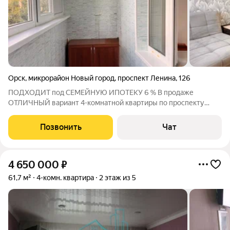
Орск
,
микрорайон Новый город
,
проспект Ленина
,
126
ПОДХОДИТ под СЕМЕЙНУЮ ИПОТЕКУ 6 % В продаже
ОТЛИЧНЫЙ вариант 4-комнатной квартиры по проспекту
ЛЕНИНА 126, ост. Сорокино, 2 ЭТАЖ, общая площадь квартиры
- 79.4 кв.м, окна пластиковые, ВСЕ КОМНАТЫ РАЗДЕЛЬНЫЕ,
Позвонить
Чат
БОЛЬШАЯ КУХНЯ - 11 кв.м, коридор - 10
4 650 000
₽
61,7 м²
4-комн. квартира
2 этаж из 5