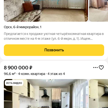
Орск
,
6-й микрорайон
,
1
Предлагается к продаже уютная четырёхкомнатная квартира в
отличном месте на 4-м этаже (ул. 6-й мкрн, д. 1). Ищем
хороших хозяев для просторной и светлой квартиры, которая
станет идеальным домом для большой семьи. Четыре комнаты
Позвонить
это редкое
8 900 000
₽
96,6 м²
4-комн. квартира
4 этаж из 4
есть видео