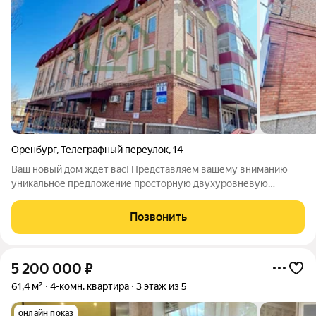
Оренбург
,
Телеграфный переулок
,
14
Ваш новый дом ждет вас! Представляем вашему вниманию
уникальное предложение просторную двухуровневую
квартиру, расположенную в самом сердце динамично
развивающегося района по адресу: п-к Телеграфный, 14. Это
Позвонить
идеальное место для создания семейного
5 200 000
₽
61,4 м²
4-комн. квартира
3 этаж из 5
онлайн показ