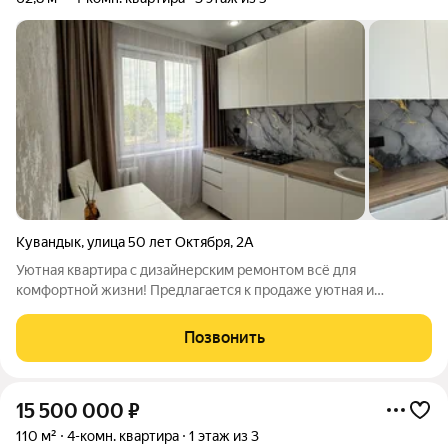
Кувандык
,
улица 50 лет Октября
,
2А
Уютная квартира с дизайнерским ремонтом всё для
комфортной жизни! Предлагается к продаже уютная и
современная квартира площадью 62,8 м на 3 этаже 5-этажного
дома. Дом отличается надёжной звукоизоляцией и
Позвонить
продуманной планировкой. Особое внимание
15 500 000
₽
110 м²
4-комн. квартира
1 этаж из 3