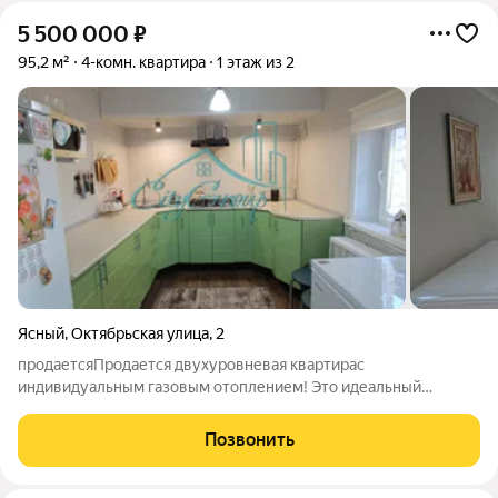
5 500 000
₽
95,2 м²
4-комн. квартира
1 этаж из 2
Ясный
,
Октябрьская улица
,
2
продаетсяПродается двухуровневая квартирас
индивидуальным газовым отоплением! Это идеальный
вариант для семьи, которая ценит комфорт жизни на земле.
Квартира общей площадью 100 квадратных метров порадует
Позвонить
вас удобной перепланировкой, которая включает