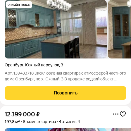
онлайн показ
Оренбург
,
Южный переулок
,
3
Арт. 139433718 Эксклюзивная квартира с атмосферой частного
дома Оренбург, пер. Южный, 3 В продаже редкий объект
недвижимости, который практически не встречается на рынке
квартира площадью 395,3 м в доме всего на две квартиры. Это
Позвонить
идеальное решение
12 399 000
₽
197,8 м²
6-комн. квартира
4 этаж из 4