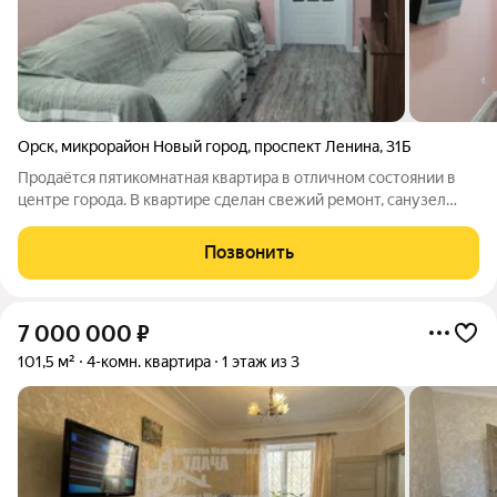
Орск
,
микрорайон Новый город
,
проспект Ленина
,
31Б
Продаётся пятикомнатная квартира в отличном состоянии в
центре города. В квартире сделан свежий ремонт, санузел
совмещен. Квартира светлая, очень теплая и уютная.
Находится в районе с развитой инфраструктурой (магазины,
Позвонить
школы, сады, остановки
7 000 000
₽
101,5 м²
4-комн. квартира
1 этаж из 3