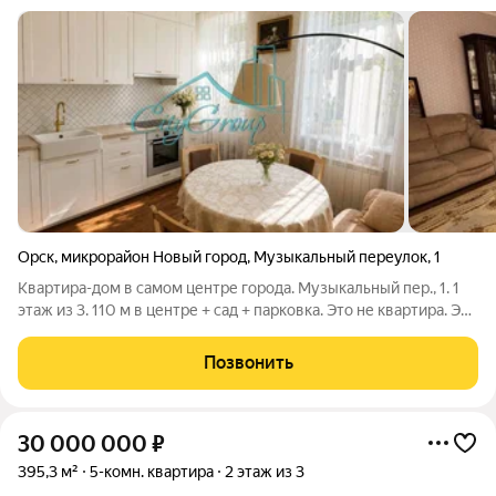
Орск
,
микрорайон Новый город
,
Музыкальный переулок
,
1
Квартира-дом в самом центре города. Музыкальный пер., 1. 1
этаж из 3. 110 м в центре + сад + парковка. Это не квартира. Это
отдельный дом в центре города, который не требует вашего
внимания к крыше, септику и снегу зимой. По документам 110
Позвонить
м жилья.
30 000 000
₽
395,3 м²
5-комн. квартира
2 этаж из 3