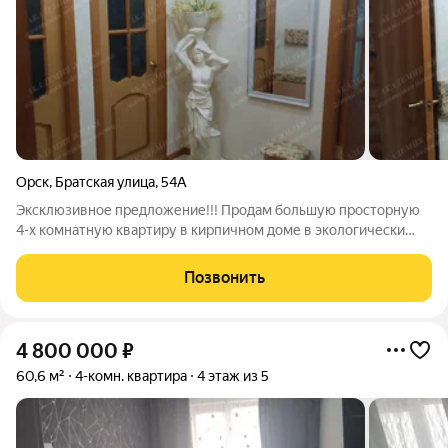
Орск
,
Братская улица
,
54А
Эксклюзивное предложение!!! Продам большую просторную
4-х комнатную квартиру в кирпичном доме в экологически
чистом районе города , на ОЗТП , ул. Братская д.54 а , общ. пл.
92 кв. м., кухня -10 кв.м, большая утепленная лоджия. Квартира
Позвонить
в очень
4 800 000
₽
60,6 м²
4-комн. квартира
4 этаж из 5