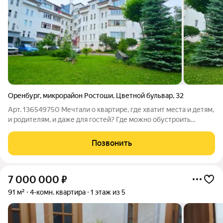
Оренбург
,
микрорайон Ростоши
,
Цветной бульвар
,
32
Арт. 136549750 Мечтали о квартире, где хватит места и детям,
и родителям, и даже для гостей? Где можно обустроить
кабинет, игровую и спальню, не считая каждый метр? Эта 5-
комнатная квартира на Цветном бульваре, 32 именно то, что
Позвонить
вы ищете! Дом
7 000 000
₽
91 м²
4-комн. квартира
1 этаж из 5