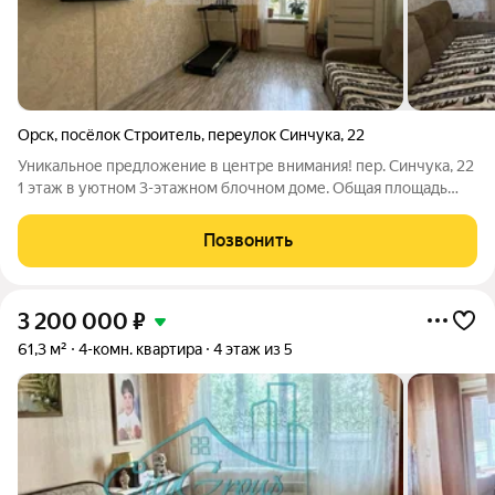
Орск
,
посёлок Строитель
,
переулок Синчука
,
22
Уникальное предложение в центре внимания! пер. Синчука, 22
1 этаж в уютном 3-этажном блочном доме. Общая площадь
101,5 м. кв . Просторная 4-комнатная квартира, где каждая
комната полностью изолирована. Ремонт премиум-класса Вас
Позвонить
встретит свежий
3 200 000
₽
61,3 м²
4-комн. квартира
4 этаж из 5