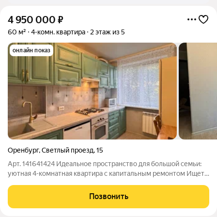
4 950 000
₽
60 м²
4-комн. квартира
2 этаж из 5
онлайн показ
Оренбург
,
Светлый проезд
,
15
Арт. 141641424 Идеальное пространство для большой семьи:
уютная 4-комнатная квартира с капитальным ремонтом Ищете
квартиру, в которую можно заехать сразу после сделки, не
тратя время и нервы на ремонт? Вашему вниманию
Позвонить
предлагается уникальный вариант