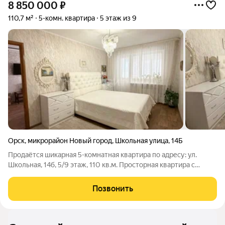
8 850 000
₽
110,7 м²
5-комн. квартира
5 этаж из 9
Орск
,
микрорайон Новый город
,
Школьная улица
,
14Б
Продаётся шикарная 5-комнатная квартира по адресу: ул.
Школьная, 14б, 5/9 этаж, 110 кв.м. Просторная квартира с
качественным евроремонтом, где всё продумано до мелочей
для комфортной жизни большой семьи. В квартире 4
Позвонить
отдельные жилые комнаты и