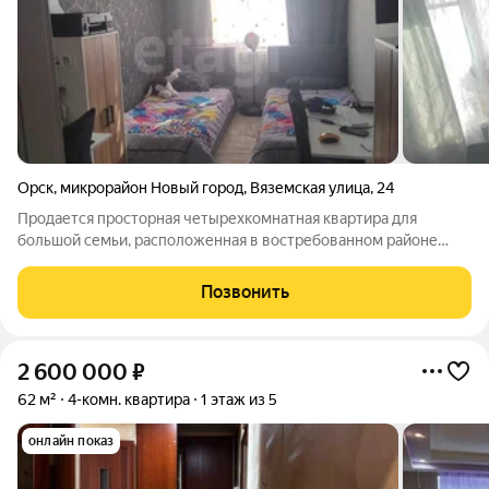
Орск
,
микрорайон Новый город
,
Вяземская улица
,
24
Продается просторная четырехкомнатная квартира для
большой семьи, расположенная в востребованном районе
города. Объект в отличном состоянии, формат «заезжай и
живи». Основные характеристики: Дом: Панельный, 1968 года
Позвонить
постройки. Этаж: 4-й из 5-ти
2 600 000
₽
62 м²
4-комн. квартира
1 этаж из 5
онлайн показ