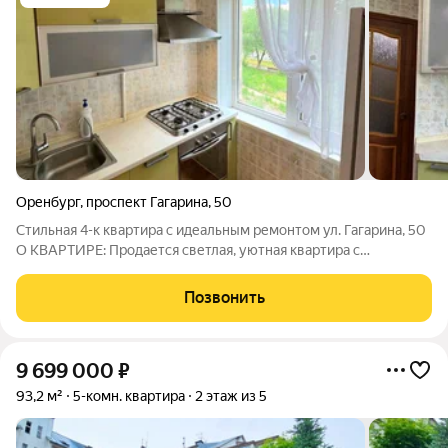
Оренбург
,
проспект Гагарина
,
50
Стильная 4-к квартира с идеальным ремонтом ул. Гагарина, 50
О КВАРТИРЕ: Продается светлая, уютная квартира с
продуманным до мелочей ремонтом (обновление декабрь
2025 г.). Здесь не нужно ничего переделывать заезжай и
Позвонить
живи! Площадь: 61.4 м (без
9 699 000
₽
93,2 м²
5-комн. квартира
2 этаж из 5