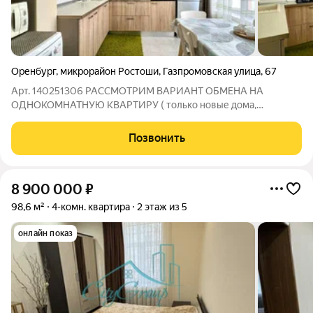
Оренбург
,
микрорайон Ростоши
,
Газпромовская улица
,
67
Арт. 140251306 РАССМОТРИМ ВАРИАНТ ОБМЕНА НА
ОДНОКОМНАТНУЮ КВАРТИРУ ( только новые дома,
рассмотрим все районы) С ВАШЕЙ ДОПЛАТОЙ. Эту квартиру
Вы можете купить в ипотеку со ставкой от 12,25% только
Позвонить
через Самолет Плюс! Предлагается к продаже
8 900 000
₽
98,6 м²
4-комн. квартира
2 этаж из 5
онлайн показ