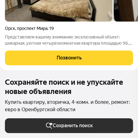
Орск
,
проспект Мира
,
19
Представляем вашему вниманию эксклюзивный объект:
шикарная, уютная четырехкомнатная квартира площадью 96,8
квадратных метров на втором этаже, пятиэтажного блочного
дома, ( СТАЛИНКА), с железобетонными перекрытиями,
Позвонить
расположенного по адресу: город
Сохраняйте поиск и не упускайте
новые объявления
Купить квартиру, вторичка, 4-комн. и более, ремонт:
евро в Оренбургской области
Сохранить поиск