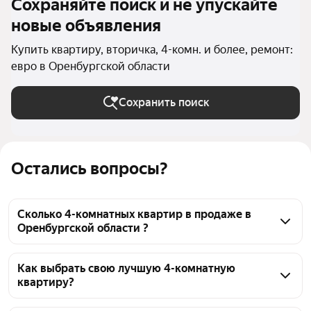
Сохраняйте поиск и не упускайте
новые объявления
Купить квартиру, вторичка, 4-комн. и более, ремонт:
евро в Оренбургской области
Сохранить поиск
Остались вопросы?
Сколько 4-комнатных квартир в продаже в
Оренбургской области ?
На Яндекс Недвижимости в продаже в 
Оренбургской области 30 4-комнатных квартир, из 
Как выбрать свою лучшую 4-комнатную
квартиру?
них 3 объявления от собственников, 27 объявлений 
от агентств
Чтобы купить 4-комнатную квартиру с 