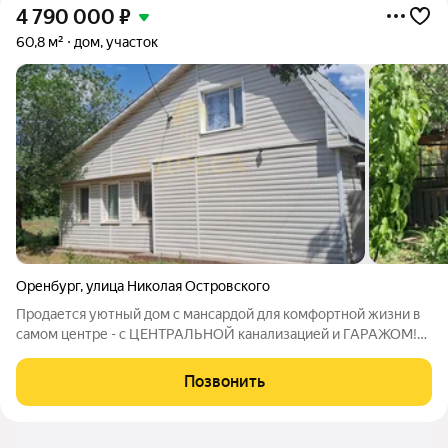
4 790 000
₽
60,8 м²
дом, участок
Оренбург
,
улица Николая Островского
Продается уютный дом с мансардой для комфортной жизни в
самом центре - с ЦЕНТРАЛЬНОЙ канализацией и ГАРАЖОМ!
Продажа в связи с переездом в другой город. Дом расположен
на ул. Николая Островского в тиши от городской суеты.
Позвонить
«Идеальная альтернатива 2-3