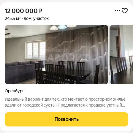
12 000 000
₽
245,5 м²
дом, участок
Оренбург
Идеальный вариант для тех, кто мечтает о просторном жилье
вдали от городской суеты! Предлагается к продаже уютный
просторный 2х- этажный дом общей площадью 245,5 кв. м. с
гаражом на 2 машины в живописном районе в СНТ Виктория по
Позвонить
адресу: Удачи, 27.