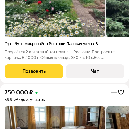
Оренбург
,
микрорайон Ростоши
,
Таловая улица
,
3
Продаётся 2 х этажный коттедж в п. Ростоши. Построен из
кирпича. В 2000 г. Общая площадь 350 кв. 10 с.Все
коммуникации центральные. На 1 этаже столовая , кухня, зал.
На 2 этаже 4 спальни . В доме 2 су. Сауна бассейном. Большой
Позвонить
Чат
подвал. Гараж на 1
750 000
₽
59,9 м²
дом, участок