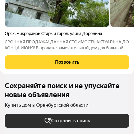
Орск
,
микрорайон Старый город
,
улица Доронина
СРОЧНАЯ ПРОДАЖА! ДАННАЯ СТОИМОСТЬ АКТУАЛЬНА ДО
КОНЦА ИЮНЯ! В продаже замечательный дом для большой и
дружной семьи по адресу: ул. Доронина, 67. Просторный дом
площадью 200 кв.м, где с комфортом сможет разместиться
Позвонить
вся семья. Дом 1957 года постройки,
Сохраняйте поиск и не упускайте
новые объявления
Купить дом в Оренбургской области
Сохранить поиск