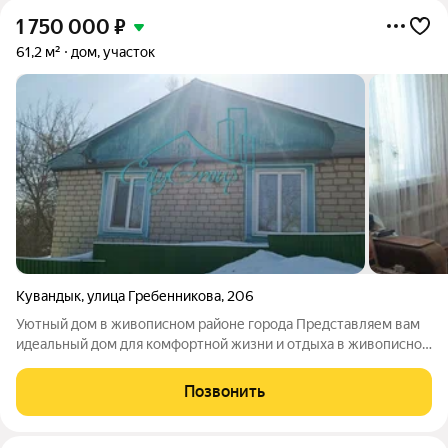
1 750 000
₽
61,2 м²
дом, участок
Кувандык
,
улица Гребенникова
,
206
Уютный дом в живописном районе города Представляем вам
идеальный дом для комфортной жизни и отдыха в живописном
ЖД районе города Кувандык. Адрес: ул. Гребенникова, д. 206.
Это место станет вашим уютным гнездышком, где вы сможете
Позвонить
наслаждаться