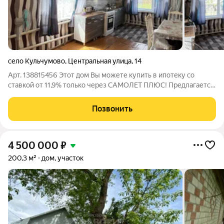
село Кульчумово
,
Центральная улица
,
14
Арт. 138815456 Этот дом Вы можете купить в ипотеку со
ставкой от 11,9% только через САМОЛЕТ ПЛЮС! Предлагается
к приобретению просторный жилой дом, расположенный на
земельном участке площадью 13 соток. Общая площадь дома
Позвонить
составляет 73,6 квадратных
4 500 000
₽
200,3 м²
дом, участок