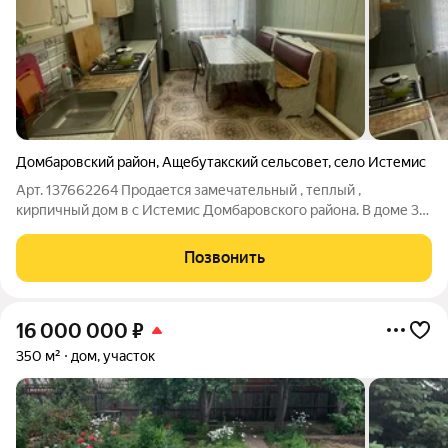
Домбаровский район
,
Ащебутакский сельсовет
,
село Истемис
Арт. 137662264 Продается замечательный , теплый ,
кирпичный дом в с Истемис Домбаровского района. В доме 3
изолированные комнаты, просторная кухня, большой холл. По
всему дому пластиковые окна. Во всех комнатах натяжные
Позвонить
потолки. Установлен
16 000 000
₽
350 м²
дом, участок