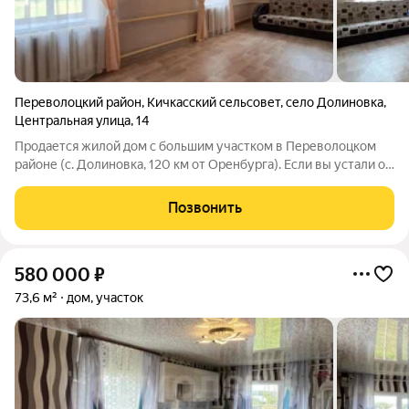
Переволоцкий район
,
Кичкасский сельсовет
,
село Долиновка
,
Центральная улица
,
14
Продается жилой дом с большим участком в Переволоцком
районе (с. Долиновка, 120 км от Оренбурга). Если вы устали от
городской жизни, есть желание погрузиться в деревенскую
жизнь, заниматься ведением хозяйства и огородничеством -
Позвонить
обязательно
580 000
₽
73,6 м²
дом, участок