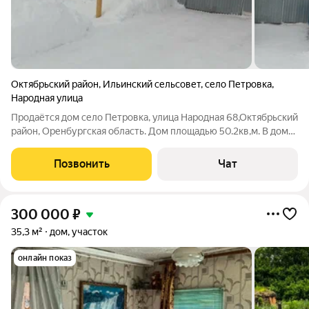
Октябрьский район
,
Ильинский сельсовет
,
село Петровка
,
Народная улица
Продаётся дом село Петровка, улица Народная 68,Октябрьский
район, Оренбургская область. Дом площадью 50.2кв,м. В доме
есть туалет, душевая кабина, газовое отопление, центральным
водоснабжением в доме, а на улице скважина. Выгребная яма
Позвонить
Чат
для
300 000
₽
35,3 м²
дом, участок
онлайн показ