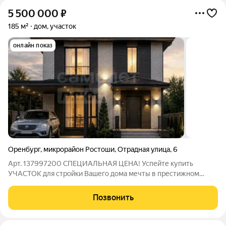
5 500 000
₽
185 м²
дом, участок
онлайн показ
Оренбург
,
микрорайон Ростоши
,
Отрадная улица
,
6
Арт. 137997200 СПЕЦИАЛЬНАЯ ЦЕНА! Успейте купить
УЧАСТОК для стройки Вашего дома мечты в престижном
районе Ростоши идеальное место для вашего дома! В
объявлении приложены рендеры проекта дома, который
Позвонить
может расположиться на этом участке, с учетом