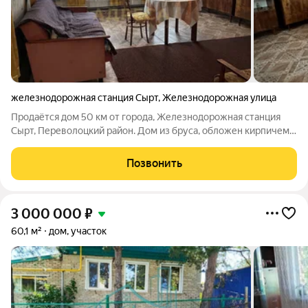
железнодорожная станция Сырт
,
Железнодорожная улица
Продаётся дом 50 км от города, Железнодорожная станция
Сырт, Переволоцкий район. Дом из бруса, обложен кирпичем
очень тёплый. Ремонт косметический, комуникации
подведены к дому! Двор обнесен забором из профлиста, во
Позвонить
дворе есть гараж и хоз постройки.
3 000 000
₽
60,1 м²
дом, участок