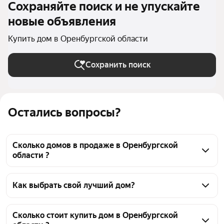
Сохраняйте поиск и не упускайте
новые объявления
Купить дом в Оренбургской области
Сохранить поиск
Остались вопросы?
Сколько домов в продаже в Оренбургской
области ?
На Яндекс Недвижимости в продаже в 
Оренбургской области 1304 дома, из них 47 
Как выбрать свой лучший дом?
объявлений от собственников, 1254 объявления от 
Чтобы купить дом с гаражом, воспользуйтесь 
агентств, 3 объявления от застройщиков
тепловой картой для оценки инфраструктуры и 
Сколько стоит купить дом в Оренбургской