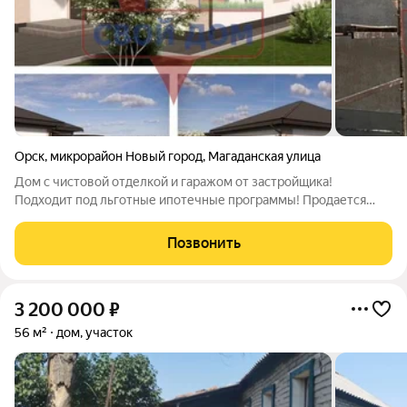
Орск
,
микрорайон Новый город
,
Магаданская улица
Дом с чистовой отделкой и гаражом от застройщика!
Подходит под льготные ипотечные программы! Продается
современный, капитальный дом из пеноблоков от надежного
застройщика. Характеристики дома Площадь: 110 кв.м.
Позвонить
Материал стен: качественный пеноблок
3 200 000
₽
56 м²
дом, участок