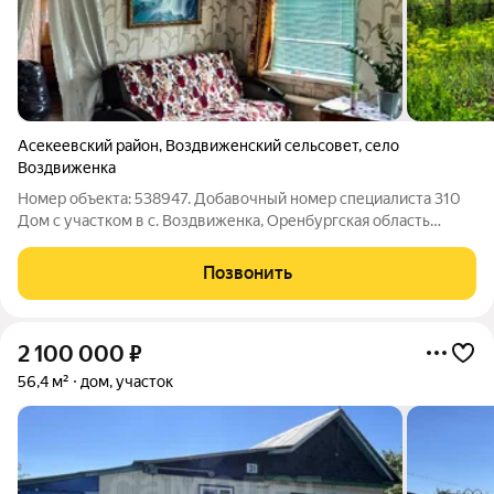
Асекеевский район
,
Воздвиженский сельсовет
,
село
Воздвиженка
Номер объекта: 538947. Добавочный номер специалиста 310
Дом с участком в с. Воздвиженка, Оренбургская область
Продаётся жилой дом в экологически чистом месте рядом
поля и река, тишина и свежий воздух. Дом: 2 комнаты + кухня
Позвонить
свет и газ в доме
2 100 000
₽
56,4 м²
дом, участок