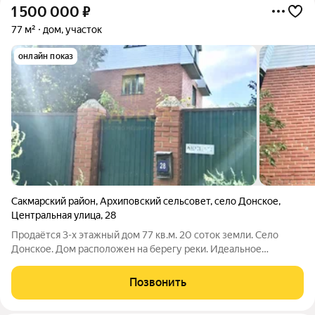
1 500 000
₽
77 м²
дом, участок
онлайн показ
Сакмарский район
,
Архиповский сельсовет
,
село Донское
,
Центральная улица
,
28
Продаётся 3-х этажный дом 77 кв.м. 20 соток земли. Село
Донское. Дом расположен на берегу реки. Идеальное
расположение для семейного отдыха, любителей рыбалки.
Дом 3-х этажный. По периметру забор из профлиста. На 1-ом
Позвонить
этаже : - Просторный гараж -