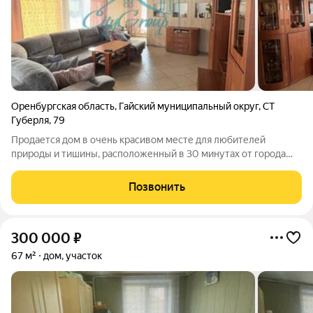
Оренбургская область
,
Гайский муниципальный округ
,
СТ
Губерля
,
79
Продается дом в очень красивом месте для любителей
природы и тишины, расположенный в 30 минутах от города
Орска. Дом расположен на земельном участке в 14 соток,
окруженном 15 шикарными соснами. В шаговой доступности
Позвонить
протекает река Губерля. На участке
300 000
₽
67 м²
дом, участок