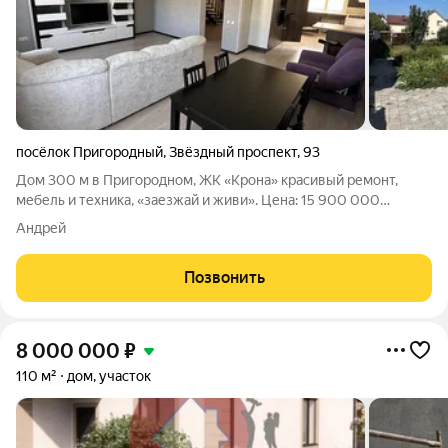
посёлок Пригородный
,
Звёздный проспект
,
93
Дом 300 м в Пригородном, ЖК «Крона» красивый ремонт,
мебель и техника, «заезжай и живи». Цена: 15 900 000
(возможен адекватный торг) Адрес: пос. Пригородный, пр-т
Андрей
Звёздный, 93, ЖК «Крона». Собственник: Андрей Жилой
комплекс «Крона» один из самых
Позвонить
8 000 000
₽
110 м²
дом, участок