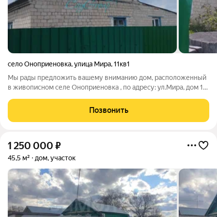
село Оноприеновка
,
улица Мира
,
11кв1
Мы рады предложить вашему вниманию дом, расположенный
в живописном селе Оноприеновка , по адресу: ул.Мира, дом 11.
Этот объект станет идеальным местом для тех, кто ценит
комфорт и спокойствие сельской жизни. Характеристики дома:
Позвонить
Общая площадь: 79,5
1 250 000
₽
45,5 м²
дом, участок