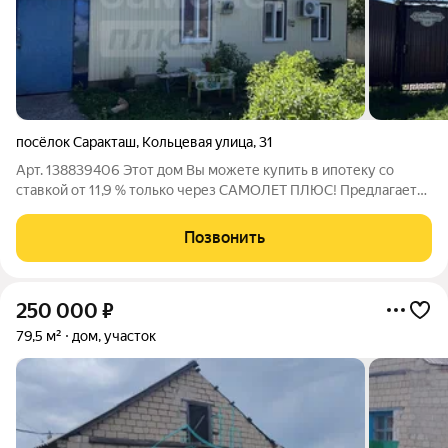
посёлок Саракташ
,
Кольцевая улица
,
31
Арт. 138839406 Этот дом Вы можете купить в ипотеку со
ставкой от 11,9 % только через САМОЛЕТ ПЛЮС! Предлагается
к покупке дом, расположенный по адресу: п. Саракташ, ул.
Кольцевая, д. 31, общей площадью 56,4 кв.м. Отличный дом, со
Позвонить
всем необходимым,
250 000
₽
79,5 м²
дом, участок