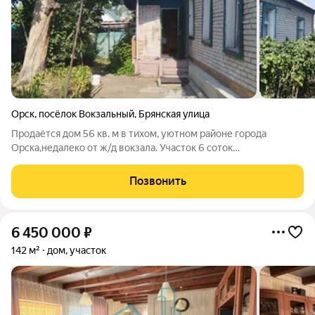
Орск
,
посёлок Вокзальный
,
Брянская улица
Продаётся дом 56 кв. м в тихом, уютном районе города
Орска,недалеко от ж/д вокзала. Участок 6 соток
разработанный, удобренный сидератами, с плодородной
землёй и насаждениями: малина, смородина, виноград и
Позвонить
плодовыми деревьями. Из коммуникаций газ,
6 450 000
₽
142 м²
дом, участок