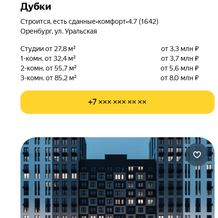
Дубки
Строится, есть сданные
•
комфорт
•
4.7 (1642)
Оренбург, ул. Уральская
Студии от 27,8 м²
от 3,3 млн ₽
1-комн. от 32,4 м²
от 3,7 млн ₽
2-комн. от 55,7 м²
от 5,6 млн ₽
3-комн. от 85,2 м²
от 8,0 млн ₽
+7 ××× ××× ×× ××