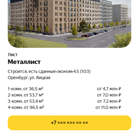
Лист
Металлист
Строится, есть сданные
•
эконом
•
4.5 (103)
Оренбург, ул. Яицкая
1-комн. от 36,5 м²
от 4,7 млн ₽
2-комн. от 53,7 м²
от 7,0 млн ₽
3-комн. от 53,4 м²
от 7,2 млн ₽
4-комн. от 96,5 м²
от 11,0 млн ₽
+7 ××× ××× ×× ××