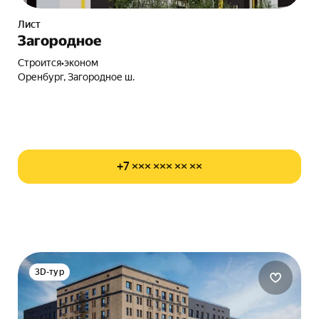
Лист
Загородное
Строится
•
эконом
Оренбург, Загородное ш.
+7 ××× ××× ×× ××
3D-тур