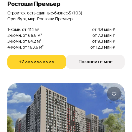
Ростоши Премьер
Строится, есть сданные
•
бизнес
•
5 (103)
Оренбург, мкр. Ростоши Премьер
1-комн. от 41,1 м²
от 4,9 млн ₽
2-комн. от 66,5 м²
от 7,2 млн ₽
3-комн. от 84,2 м²
от 9,3 млн ₽
4-комн. от 163,6 м²
от 12,3 млн ₽
+7 ××× ××× ×× ××
Позвоните мне