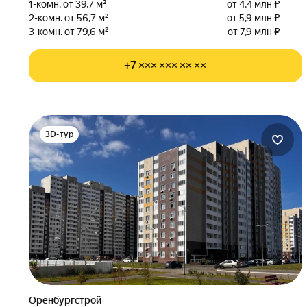
1-комн. от 39,7 м²
от 4,4 млн ₽
2-комн. от 56,7 м²
от 5,9 млн ₽
3-комн. от 79,6 м²
от 7,9 млн ₽
+7 ××× ××× ×× ××
3D-тур
Оренбургстрой