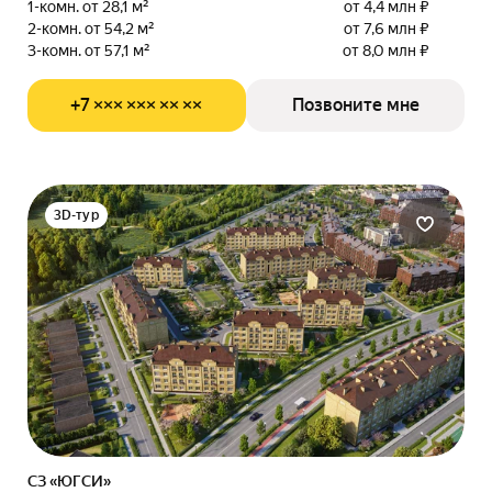
1-комн. от 28,1 м²
от 4,4 млн ₽
2-комн. от 54,2 м²
от 7,6 млн ₽
3-комн. от 57,1 м²
от 8,0 млн ₽
+7 ××× ××× ×× ××
Позвоните мне
3D-тур
СЗ «ЮГСИ»