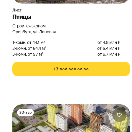
Лист
Птицы
Строится
•
эконом
Оренбург, ул. Липовая
1-комн. от 44,1 м²
от 4,8 млн ₽
2-комн. от 54,4 м²
от 6,4 млн ₽
3-комн. от 97 м²
от 9,7 млн ₽
+7 ××× ××× ×× ××
3D-тур