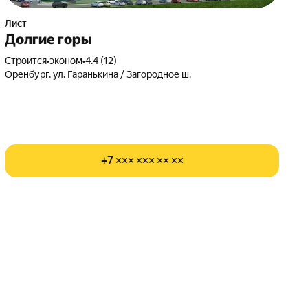
Лист
Долгие горы
Строится
•
эконом
•
4.4 (12)
Оренбург, ул. Гаранькина / Загородное ш.
+7 ××× ××× ×× ××