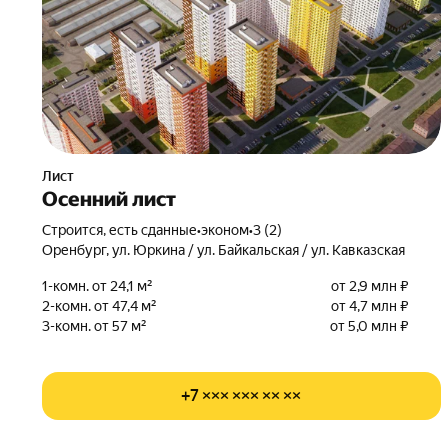
Лист
Осенний лист
Строится, есть сданные
•
эконом
•
3 (2)
Оренбург, ул. Юркина / ул. Байкальская / ул. Кавказская
1-комн. от 24,1 м²
от 2,9 млн ₽
2-комн. от 47,4 м²
от 4,7 млн ₽
3-комн. от 57 м²
от 5,0 млн ₽
+7 ××× ××× ×× ××