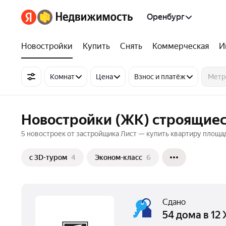
Оренбург
Новостройки
Купить
Снять
Коммерческая
И
Комнат
Цена
Взнос и платёж
Новостройки (ЖК) строящиес
5 новостроек от застройщика Лист — купить квартиру площад
c 3D-туром
4
Эконом-класс
6
Сдано
54 дома в 12