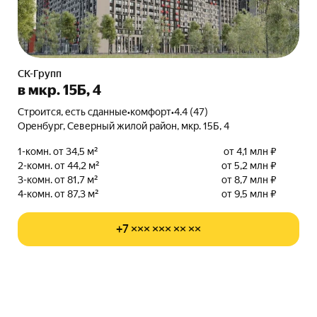
СК-Групп
в мкр. 15Б, 4
Строится, есть сданные
•
комфорт
•
4.4 (47)
Оренбург, Северный жилой район, мкр. 15Б, 4
1-комн. от 34,5 м²
от 4,1 млн ₽
2-комн. от 44,2 м²
от 5,2 млн ₽
3-комн. от 81,7 м²
от 8,7 млн ₽
4-комн. от 87,3 м²
от 9,5 млн ₽
+7 ××× ××× ×× ××