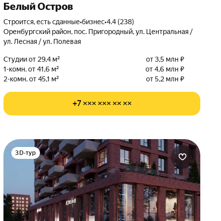
Белый Остров
Строится, есть сданные
•
бизнес
•
4.4 (238)
Оренбургский район, пос. Пригородный, ул. Центральная /
ул. Лесная / ул. Полевая
Студии от 29,4 м²
от 3,5 млн ₽
1-комн. от 41,6 м²
от 4,6 млн ₽
2-комн. от 45,1 м²
от 5,2 млн ₽
+7 ××× ××× ×× ××
3D-тур