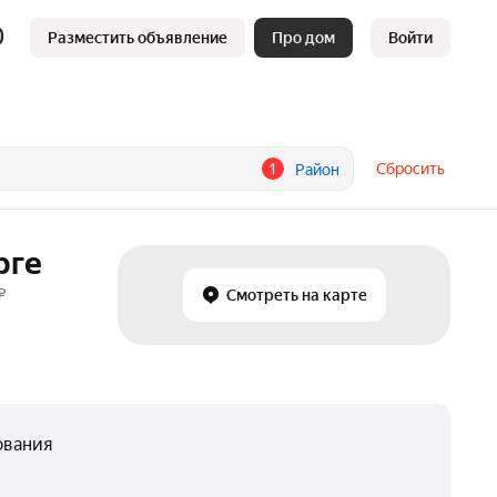
Разместить объявление
Про дом
Войти
1
Сбросить
Район
рге
₽
Смотреть на карте
ования