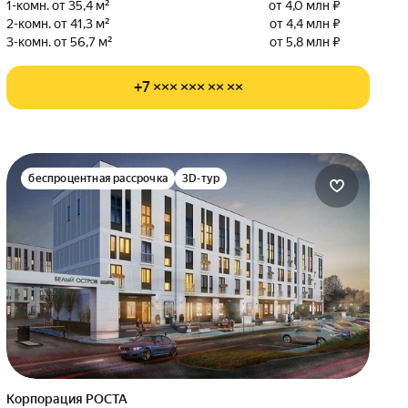
1-комн. от 35,4 м²
от 4,0 млн ₽
2-комн. от 41,3 м²
от 4,4 млн ₽
3-комн. от 56,7 м²
от 5,8 млн ₽
+7 ××× ××× ×× ××
беспроцентная рассрочка
3D-тур
Корпорация РОСТА