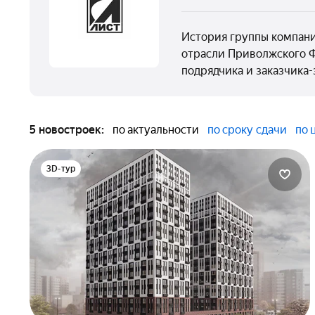
История группы компани
отрасли Приволжского Ф
подрядчика и заказчика
5 новостроек:
по актуальности
по сроку сдачи
по 
3D-тур