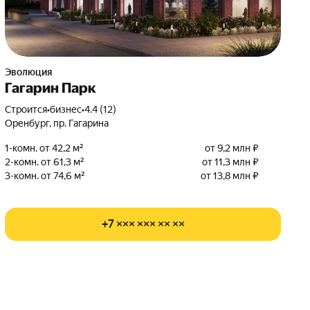
Эволюция
Гагарин Парк
Строится
•
бизнес
•
4.4 (12)
Оренбург, пр. Гагарина
1-комн. от 42,2 м²
от 9,2 млн ₽
2-комн. от 61,3 м²
от 11,3 млн ₽
3-комн. от 74,6 м²
от 13,8 млн ₽
+7 ××× ××× ×× ××