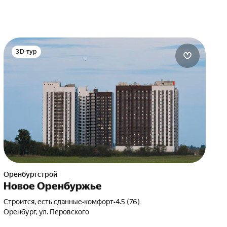
3D-тур
Оренбургстрой
Новое Оренбуржье
Строится, есть сданные
•
комфорт
•
4.5 (76)
Оренбург, ул. Перовского