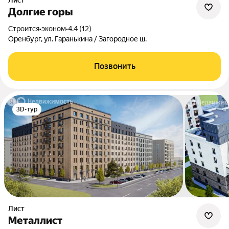
Лист
Долгие горы
Строится
•
эконом
•
4.4 (12)
Оренбург, ул. Гаранькина / Загородное ш.
Позвонить
3D-тур
Лист
Металлист