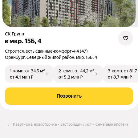
СК-Групп
в мкр. 15Б, 4
Строится, есть сданные
•
комфорт
•
4.4 (47)
Оренбург, Северный жилой район, мкр. 15Б, 4
1-комн.
от 34,5 м²
2-комн.
от 44,2 м²
3-комн.
от 81,7
от 4,1 млн ₽
от 5,2 млн ₽
от 8,7 млн ₽
Позвонить
упить
Квартира в новостройке
Застройщик Лист
Семейная ипотека