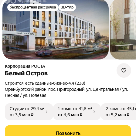
беспроцентная рассрочка
3D-тур
Корпорация РОСТА
Белый Остров
Строится, есть сданные
•
бизнес
•
4.4 (238)
Оренбургский район, пос. Пригородный, ул. Центральная / ул.
Лесная / ул. Полевая
Студии
от 29,4 м²
1-комн.
от 41,6 м²
2-комн.
от 45,1
от 3,5 млн ₽
от 4,6 млн ₽
от 5,2 млн ₽
Позвонить