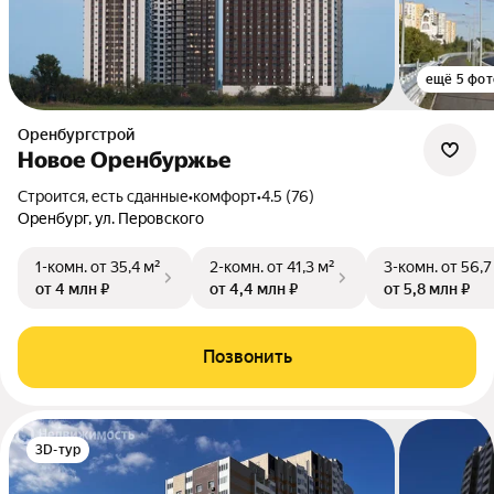
ещё 5 фот
Оренбургстрой
Новое Оренбуржье
Строится, есть сданные
•
комфорт
•
4.5 (76)
Оренбург, ул. Перовского
1-комн.
от 35,4 м²
2-комн.
от 41,3 м²
3-комн.
от 56,7
от 4 млн ₽
от 4,4 млн ₽
от 5,8 млн ₽
Позвонить
3D-тур