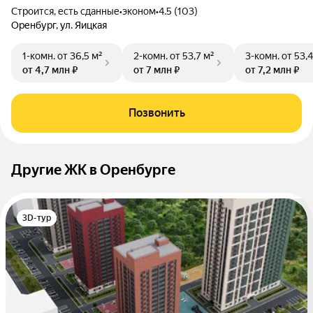
Строится, есть сданные
•
эконом
•
4.5 (103)
Оренбург, ул. Яицкая
1-комн.
от 36,5 м²
2-комн.
от 53,7 м²
3-комн.
от 53,4
от 4,7 млн ₽
от 7 млн ₽
от 7,2 млн ₽
Позвонить
Другие ЖК в Оренбурге
3D-тур