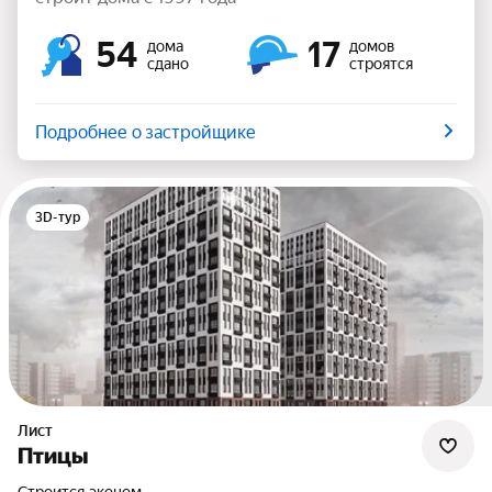
54
17
дома
домов
сдано
строятся
Подробнее о застройщике
3D-тур
Лист
Птицы