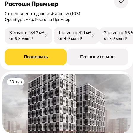
Ростоши Премьер
Строится, есть сданные
•
бизнес
•
5 (103)
Оренбург, мкр. Ростоши Премьер
3-комн.
от 84,2 м²
1-комн.
от 41,1 м²
2-комн.
от 66,
от 9,3 млн ₽
от 4,9 млн ₽
от 7,2 млн ₽
Позвонить
Позвоните мне
3D-тур