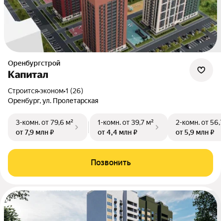
Оренбургстрой
Капитал
Строится
•
эконом
•
1 (26)
Оренбург, ул. Пролетарская
3-комн.
от 79,6 м²
1-комн.
от 39,7 м²
2-комн.
от 56,
от 7,9 млн ₽
от 4,4 млн ₽
от 5,9 млн ₽
Позвонить