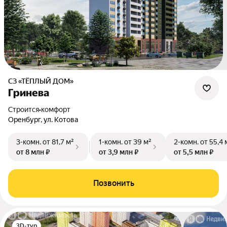
СЗ «ТЁПЛЫЙ ДОМ»
Гринева
Строится
•
комфорт
Оренбург, ул. Котова
3-комн.
от 81,7 м²
1-комн.
от 39 м²
2-комн.
от 55,4 
от 8 млн ₽
от 3,9 млн ₽
от 5,5 млн ₽
Позвонить
3D-тур