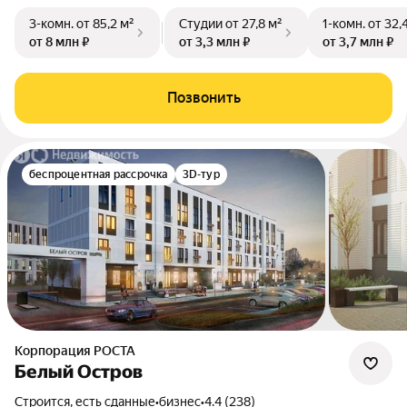
3-комн.
от 85,2 м²
Студии
от 27,8 м²
1-комн.
от 32,
от 8 млн ₽
от 3,3 млн ₽
от 3,7 млн ₽
Позвонить
беспроцентная рассрочка
3D-тур
Корпорация РОСТА
Белый Остров
Строится, есть сданные
•
бизнес
•
4.4 (238)