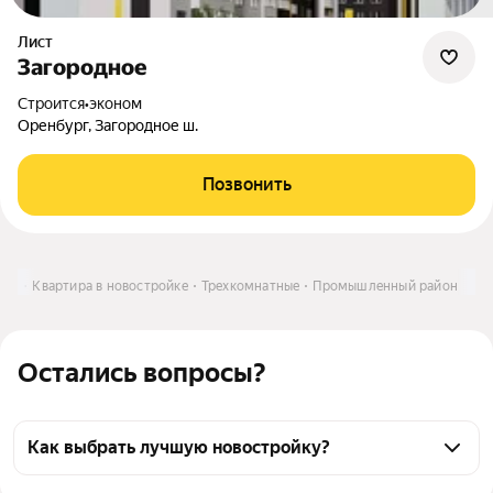
Лист
Загородное
Строится
•
эконом
Оренбург, Загородное ш.
Позвонить
ить
Квартира в новостройке
Трехкомнатные
Промышленный район
Остались вопросы?
Как выбрать лучшую новостройку?
Воспользуйтесь тепловой картой для оценки 