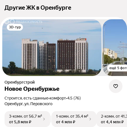
Другие ЖК в Оренбурге
3D-тур
ещё 5 фот
Оренбургстрой
Новое Оренбуржье
Строится, есть сданные
•
комфорт
•
4.5 (76)
Оренбург, ул. Перовского
3-комн.
от 56,7 м²
1-комн.
от 35,4 м²
2-комн.
от 41,
от 5,8 млн ₽
от 4 млн ₽
от 4,4 млн ₽