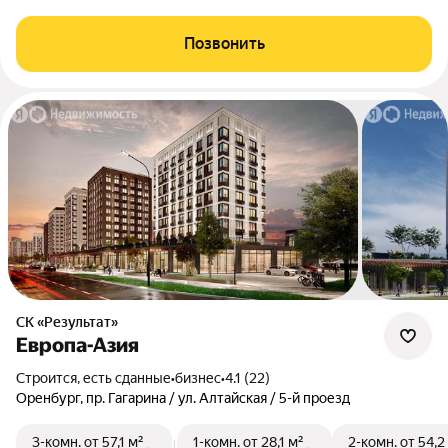
Позвонить
СК «Результат»
Европа-Азия
Строится, есть сданные
•
бизнес
•
4.1 (22)
Оренбург, пр. Гагарина / ул. Алтайская / 5-й проезд
3-комн.
от 57,1 м²
1-комн.
от 28,1 м²
2-комн.
от 54,2