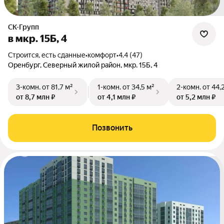
СК-Групп
в мкр. 15Б, 4
Строится, есть сданные
•
комфорт
•
4.4 (47)
Оренбург, Северный жилой район, мкр. 15Б, 4
3-комн.
от 81,7 м²
1-комн.
от 34,5 м²
2-комн.
от 44,
от 8,7 млн ₽
от 4,1 млн ₽
от 5,2 млн ₽
Позвонить