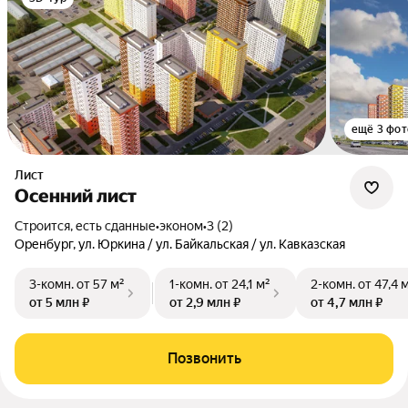
ещё 3 фот
Лист
Осенний лист
Строится, есть сданные
•
эконом
•
3 (2)
Оренбург, ул. Юркина / ул. Байкальская / ул. Кавказская
3-комн.
от 57 м²
1-комн.
от 24,1 м²
2-комн.
от 47,4 
от 5 млн ₽
от 2,9 млн ₽
от 4,7 млн ₽
Позвонить