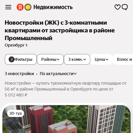
Новостройки (ЖК) с 3-комнатными
квартирами от застройщика в районе
Промышленный
Оренбург
Фильтры
Районы
3 комн.
Цена
Взнос и
3
3 новостройки
•
по актуальности
Новостройки — купить трехкомнатную квартиру площадью от
56 м² в районе Промышленный в Оренбурге по цене от
5 012 480 ₽
3D-тур