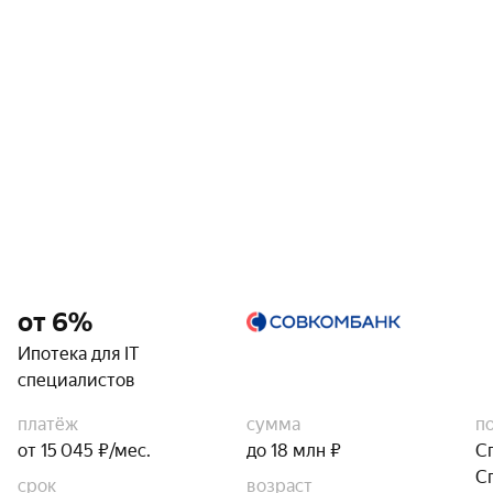
от 6%
Ипотека для IT
специалистов
платёж
сумма
п
от 15 045 ₽/мес.
до 18 млн ₽
С
С
срок
возраст