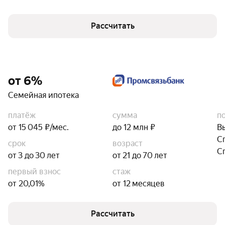
Рассчитать
от 6%
Семейная ипотека
платёж
сумма
п
от 15 045 ₽/мес.
до 12 млн ₽
В
С
срок
возраст
С
от 3 до 30 лет
от 21 до 70 лет
первый взнос
стаж
от 20,01%
от 12 месяцев
Рассчитать