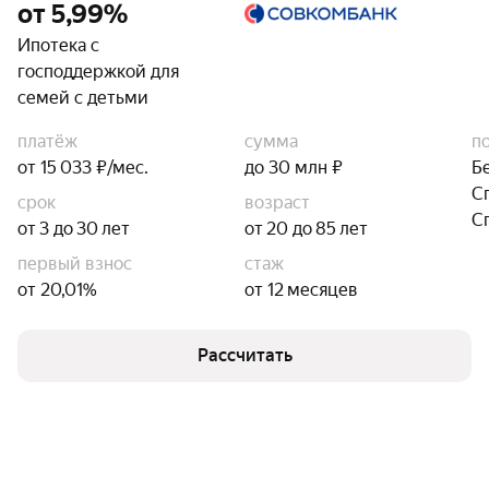
от 5,99%
Ипотека с
господдержкой для
семей с детьми
платёж
сумма
п
от 15 033 ₽/мес.
до 30 млн ₽
Б
С
срок
возраст
С
от 3 до 30 лет
от 20 до 85 лет
первый взнос
стаж
от 20,01%
от 12 месяцев
Рассчитать