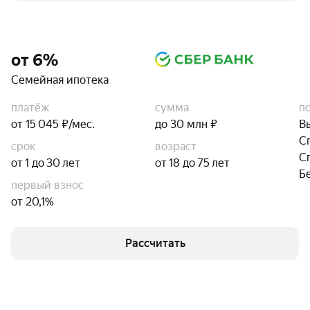
от 6%
Семейная ипотека
платёж
сумма
п
от 15 045 ₽/мес.
до 30 млн ₽
В
С
срок
возраст
С
от 1 до 30 лет
от 18 до 75 лет
Б
первый взнос
от 20,1%
Рассчитать