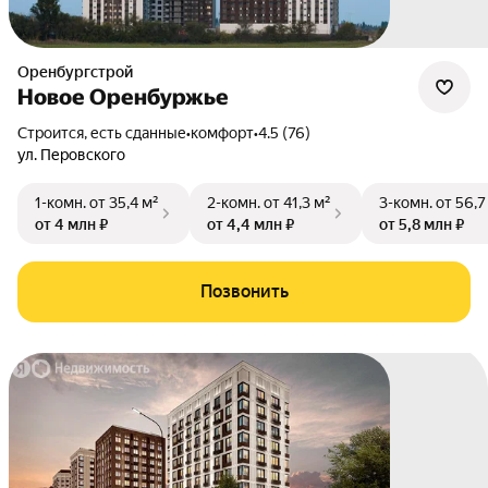
Оренбургстрой
Новое Оренбуржье
Строится, есть сданные
•
комфорт
•
4.5 (76)
ул. Перовского
1-комн.
от 35,4 м²
2-комн.
от 41,3 м²
3-комн.
от 56,7
от 4 млн ₽
от 4,4 млн ₽
от 5,8 млн ₽
Позвонить