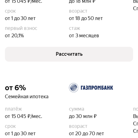
от 15 045 ₽/мес.
до 18 млн ₽
В
С
срок
возраст
от 1 до 30 лет
от 18 до 50 лет
первый взнос
стаж
от 20,1%
от 3 месяцев
Рассчитать
от 6%
Семейная ипотека
платёж
сумма
п
от 15 045 ₽/мес.
до 30 млн ₽
В
С
срок
возраст
С
от 1 до 30 лет
от 20 до 70 лет