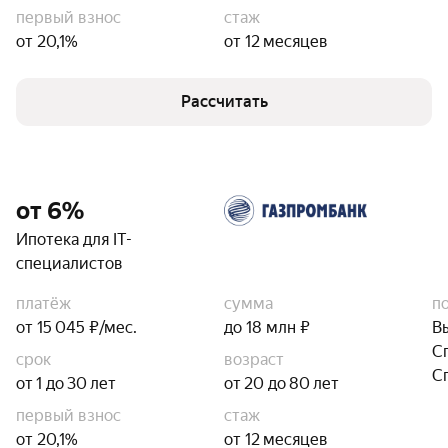
первый взнос
стаж
от 20,1%
от 12 месяцев
Рассчитать
от 6%
Ипотека для IT-
специалистов
платёж
сумма
п
от 15 045 ₽/мес.
до 18 млн ₽
В
С
срок
возраст
С
от 1 до 30 лет
от 20 до 80 лет
первый взнос
стаж
от 20,1%
от 12 месяцев