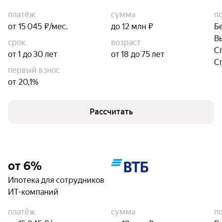
платёж
сумма
п
от 15 045 ₽/мес.
до 12 млн ₽
Б
В
срок
возраст
С
от 1 до 30 лет
от 18 до 75 лет
С
первый взнос
от 20,1%
Рассчитать
от 6%
Ипотека для сотрудников
ИТ-компаний
платёж
сумма
п