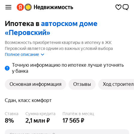
Ипотека в
авторском доме
«Перовский»
Возможность приобретения квартиры в ипотеку в ЖК
Перовский является одним из важных условий выбора
квартиры. На странице мы собрали программы кредитования
Полное описание
банков для покупки квартиры в ипотеку от 5.99%.
Точную информацию по ипотеке лучше уточнять
у банка
Основная информация
Отзывы
Ход строител
Сдан, класс комфорт
Ставка
Сумма кредита
Платёж в месяц
8%
2,1 млн ₽
17 565 ₽