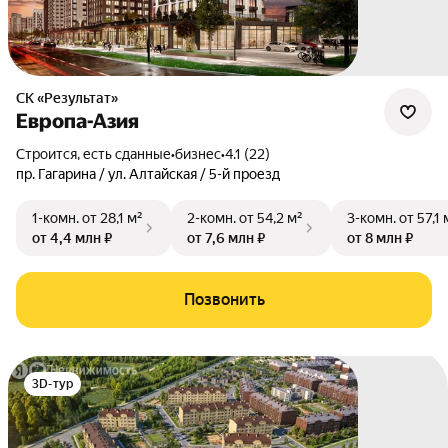
СК «Результат»
Европа-Азия
Строится, есть сданные
•
бизнес
•
4.1 (22)
пр. Гагарина / ул. Алтайская / 5-й проезд
1-комн.
от 28,1 м²
2-комн.
от 54,2 м²
3-комн.
от 57,1 
от 4,4 млн ₽
от 7,6 млн ₽
от 8 млн ₽
Позвонить
3D-тур