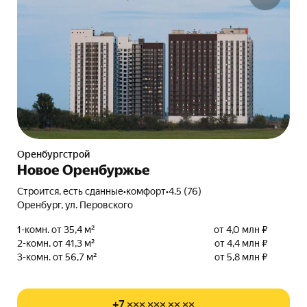
Оренбургстрой
Новое Оренбуржье
Строится, есть сданные
•
комфорт
•
4.5 (76)
Оренбург, ул. Перовского
1-комн. от 35,4 м²
от 4,0 млн ₽
2-комн. от 41,3 м²
от 4,4 млн ₽
3-комн. от 56,7 м²
от 5,8 млн ₽
+7 ××× ××× ×× ××