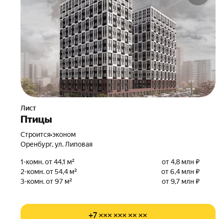
Лист
Птицы
Строится
•
эконом
Оренбург, ул. Липовая
1-комн. от 44,1 м²
от 4,8 млн ₽
2-комн. от 54,4 м²
от 6,4 млн ₽
3-комн. от 97 м²
от 9,7 млн ₽
+7 ××× ××× ×× ××