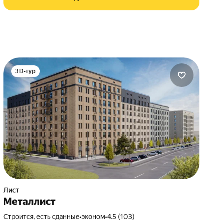
3D-тур
Лист
Металлист
Строится, есть сданные
•
эконом
•
4.5 (103)