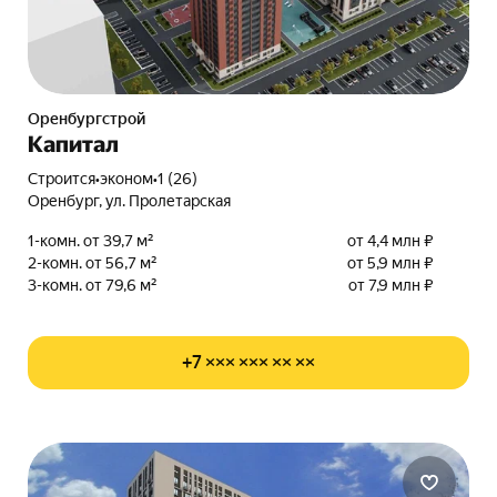
Оренбургстрой
Капитал
Строится
•
эконом
•
1 (26)
Оренбург, ул. Пролетарская
1-комн. от 39,7 м²
от 4,4 млн ₽
2-комн. от 56,7 м²
от 5,9 млн ₽
3-комн. от 79,6 м²
от 7,9 млн ₽
+7 ××× ××× ×× ××