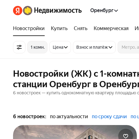
Оренбург
Новостройки
Купить
Снять
Коммерческая
И
1 комн.
Цена
Взнос и платёж
Новостройки (ЖК) с 1-комна
станции Оренбург в Оренбур
6 новостроек — купить однокомнатную квартиру площадью от
6 новостроек:
по актуальности
по сроку сдачи
по 