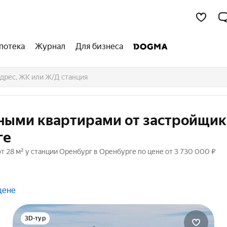
потека
Журнал
Для бизнеса
тными квартирами от застройщик
ге
 28 м² у станции Оренбург в Оренбурге по цене от 3 730 000 ₽
цене
3D-тур