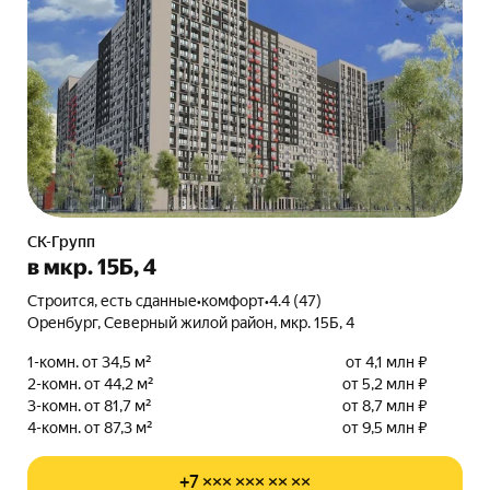
СК-Групп
в мкр. 15Б, 4
Строится, есть сданные
•
комфорт
•
4.4 (47)
Оренбург, Северный жилой район, мкр. 15Б, 4
1-комн. от 34,5 м²
от 4,1 млн ₽
2-комн. от 44,2 м²
от 5,2 млн ₽
3-комн. от 81,7 м²
от 8,7 млн ₽
4-комн. от 87,3 м²
от 9,5 млн ₽
+7 ××× ××× ×× ××