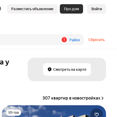
Разместить объявление
Про дом
Войти
1
Сбросить
Район
а у
Смотреть на карте
307 квартир в новостройках
3D-тур