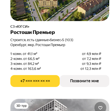
СЗ «ЮГСИ»
Ростоши Премьер
Строится, есть сданные
•
бизнес
•
5 (103)
Оренбург, мкр. Ростоши Премьер
1-комн. от 41,1 м²
от 4,9 млн ₽
2-комн. от 66,5 м²
от 7,2 млн ₽
3-комн. от 84,2 м²
от 9,3 млн ₽
4-комн. от 163,6 м²
от 12,3 млн ₽
+7 ××× ××× ×× ××
Позвоните мне
3D-тур