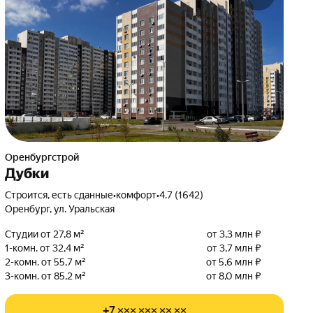
Оренбургстрой
Дубки
Строится, есть сданные
•
комфорт
•
4.7 (1642)
Оренбург, ул. Уральская
Студии от 27,8 м²
от 3,3 млн ₽
1-комн. от 32,4 м²
от 3,7 млн ₽
2-комн. от 55,7 м²
от 5,6 млн ₽
3-комн. от 85,2 м²
от 8,0 млн ₽
+7 ××× ××× ×× ××