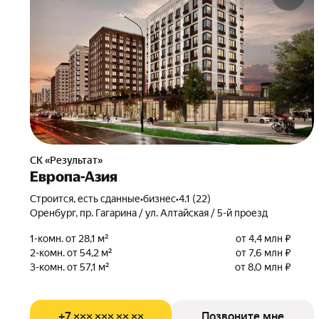
СК «Результат»
Европа-Азия
Строится, есть сданные
•
бизнес
•
4.1 (22)
Оренбург, пр. Гагарина / ул. Алтайская / 5-й проезд
1-комн. от 28,1 м²
от 4,4 млн ₽
2-комн. от 54,2 м²
от 7,6 млн ₽
3-комн. от 57,1 м²
от 8,0 млн ₽
+7 ××× ××× ×× ××
Позвоните мне