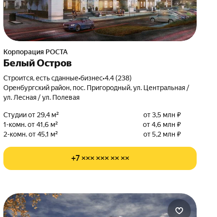
Корпорация РОСТА
Белый Остров
Строится, есть сданные
•
бизнес
•
4.4 (238)
Оренбургский район, пос. Пригородный, ул. Центральная /
ул. Лесная / ул. Полевая
Студии от 29,4 м²
от 3,5 млн ₽
1-комн. от 41,6 м²
от 4,6 млн ₽
2-комн. от 45,1 м²
от 5,2 млн ₽
+7 ××× ××× ×× ××