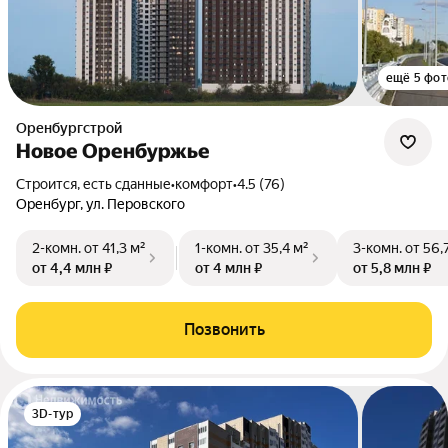
ещё 5 фот
Оренбургстрой
Новое Оренбуржье
Строится, есть сданные
•
комфорт
•
4.5 (76)
Оренбург, ул. Перовского
2-комн.
от 41,3 м²
1-комн.
от 35,4 м²
3-комн.
от 56,
от 4,4 млн ₽
от 4 млн ₽
от 5,8 млн ₽
Позвонить
3D-тур