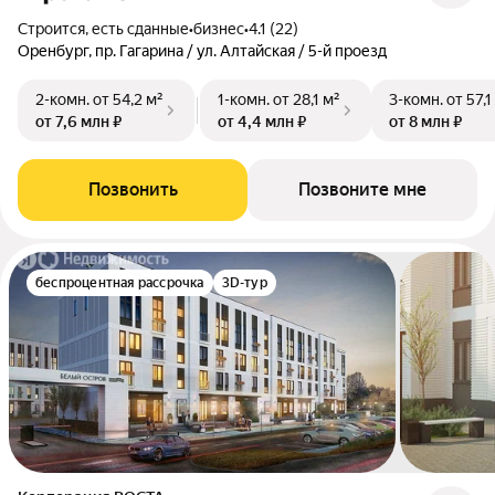
Строится, есть сданные
•
бизнес
•
4.1 (22)
Оренбург, пр. Гагарина / ул. Алтайская / 5-й проезд
2-комн.
от 54,2 м²
1-комн.
от 28,1 м²
3-комн.
от 57,1
от 7,6 млн ₽
от 4,4 млн ₽
от 8 млн ₽
Позвонить
Позвоните мне
беспроцентная рассрочка
3D-тур