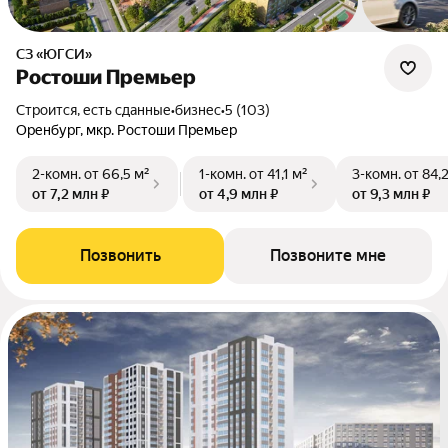
СЗ «ЮГСИ»
Ростоши Премьер
Строится, есть сданные
•
бизнес
•
5 (103)
Оренбург, мкр. Ростоши Премьер
2-комн.
от 66,5 м²
1-комн.
от 41,1 м²
3-комн.
от 84,
от 7,2 млн ₽
от 4,9 млн ₽
от 9,3 млн ₽
Позвонить
Позвоните мне