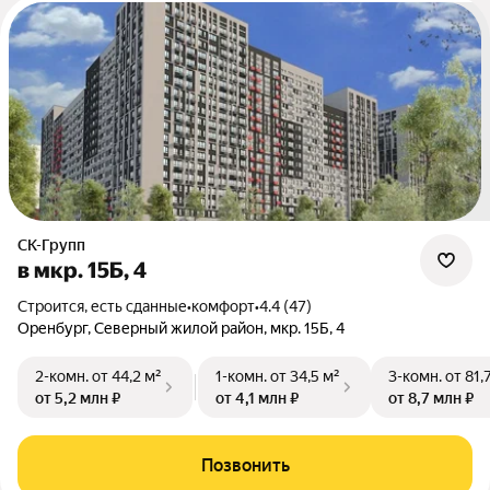
СК-Групп
в мкр. 15Б, 4
Строится, есть сданные
•
комфорт
•
4.4 (47)
Оренбург, Северный жилой район, мкр. 15Б, 4
2-комн.
от 44,2 м²
1-комн.
от 34,5 м²
3-комн.
от 81,
от 5,2 млн ₽
от 4,1 млн ₽
от 8,7 млн ₽
Позвонить