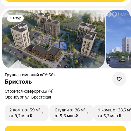
3D-тур
Группа компаний «СУ-56»
Бристоль
Строится
•
комфорт
•
3.9 (4)
Оренбург, ул. Брестская
2-комн.
от 59 м²
Студии
от 36 м²
1-комн.
от 33,5 м
от 9,2 млн ₽
от 5,6 млн ₽
от 5,2 млн ₽