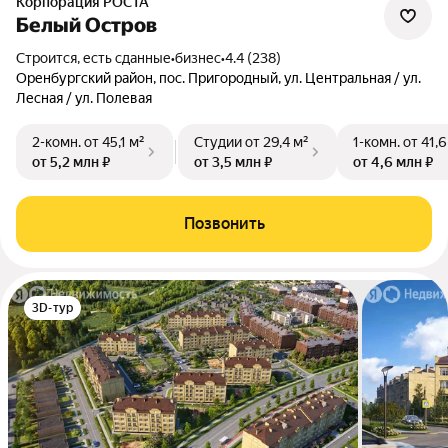
Корпорация РОСТА
Белый Остров
Строится, есть сданные
•
бизнес
•
4.4 (238)
Оренбургский район, пос. Пригородный, ул. Центральная / ул.
Лесная / ул. Полевая
2-комн.
от 45,1 м²
Студии
от 29,4 м²
1-комн.
от 41,6
от 5,2 млн ₽
от 3,5 млн ₽
от 4,6 млн ₽
Позвонить
3D-тур