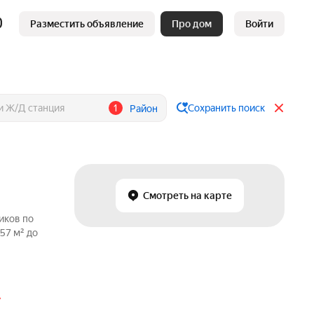
Разместить объявление
Про дом
Войти
1
Сохранить поиск
Район
Смотреть на карте
иков по
57 м² до