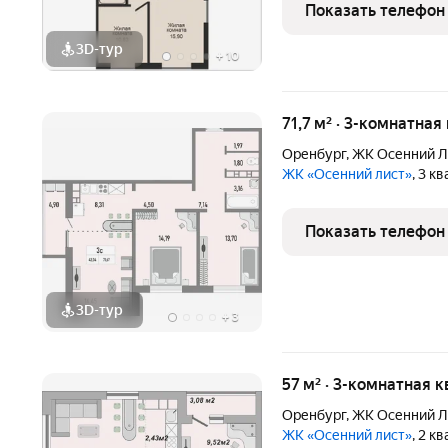
отделе продаж! Функцио
Показать телефон
гостиная/кухня для совм
3D-тур
+
10
71,7 м² · 3-комнатная
Оренбург
,
ЖК Осенний Л
ЖК «Осенний лист»
, 3 к
Показать телефон
3D-тур
+
3
57 м² · 3-комнатная 
Оренбург
,
ЖК Осенний Л
ЖК «Осенний лист»
, 2 к