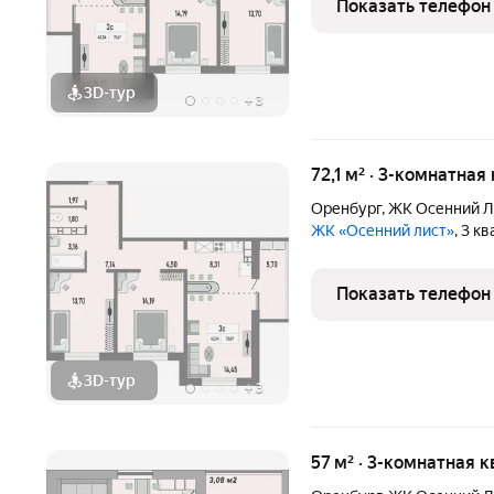
Показать телефон
3D-тур
+
3
72,1 м² · 3-комнатная
Оренбург
,
ЖК Осенний Л
ЖК «Осенний лист»
, 3 к
Показать телефон
3D-тур
+
3
57 м² · 3-комнатная 