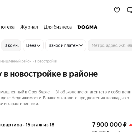
потека
Журнал
Для бизнеса
3 комн.
Цена
Взнос и платёж
омышленный район
Новостройки
 в новостройке в районе
омышленный в Оренбурге — 31 объявление от агентств и собственн
 Яндекс Недвижимости. В нашем каталоге предложения площадью от 
и и характеристики.
7 900 000
₽
 квартира · 15 этаж из 18