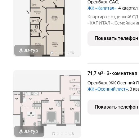
Оренбург
,
САО,
ЖК «Капитал»
, 4 квартал
Квартира с отделкой! С
«КАПИТАЛ». Семейная и
ЗАСТРОЙЩИКА! Бронируй
отделе продаж! Функцио
Показать телефон
гостиная/кухня для совм
3D-тур
+
10
71,7 м² · 3-комнатная
Оренбург
,
ЖК Осенний Л
ЖК «Осенний лист»
, 3 к
Показать телефон
3D-тур
+
3