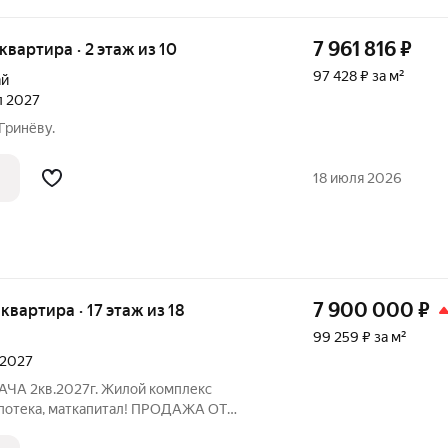
7 961 816
₽
 квартира · 2 этаж из 10
97 428 ₽ за м²
ай
ал 2027
Гринёву.
18 июля 2026
7 900 000
₽
 квартира · 17 этаж из 18
99 259 ₽ за м²
 2027
ДАЧА 2кв.2027г. Жилой комплекс
потека, маткапитал! ПРОДАЖА ОТ
те бесплатно только в официальном