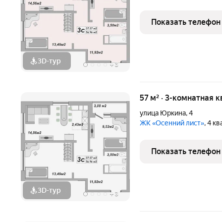
Показать телефон
3D-тур
+
3
57 м² · 3-комнатная 
улица Юркина
,
4
ЖК «Осенний лист»
, 4 к
Показать телефон
3D-тур
+
3