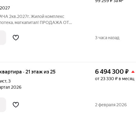
99 259 ₽ за м²
 2027
ДАЧА 2кв.2027г. Жилой комплекс
потека, маткапитал! ПРОДАЖА ОТ
те бесплатно только в официальном
нальные просторные евро планировки:
3 часа назад
естного
6 494 300
₽
 квартира · 21 этаж из 25
от 23 330 ₽ в месяц
ист
,
3
вартал 2026
2 февраля 2026