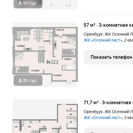
3D-тур
+
3
57 м² · 3-комнатная 
Оренбург
,
ЖК Осенний Л
ЖК «Осенний лист»
, 2 к
Показать телефон
3D-тур
+
3
71,7 м² · 3-комнатная
Оренбург
,
ЖК Осенний Л
ЖК «Осенний лист»
, 3 к