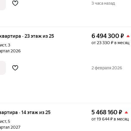
нальные просторные евро планировки:
3 часа назад
естного
6 494 300
₽
 квартира · 23 этаж из 25
от 23 330 ₽ в месяц
ист
,
3
вартал 2026
2 февраля 2026
5 468 160
₽
квартира · 14 этаж из 25
от 19 644 ₽ в месяц
ист
,
5
вартал 2027