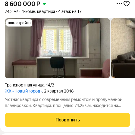
8 600 000
₽
74,2 м²
4-комн. квартира
4 этаж из 17
новостройка
Транспортная улица
,
14/3
ЖК «Новый город»
, 2 квартал 2018
Уютная квартира с современным ремонтом и продуманной
планировкой. Квартира, площадью 74,2кв.м. находится на
комфортном 4 этаже панельного дома 2018 года постройки.
Выполнен качественный евро-ремонт, полностью готова к
Позвонить
проживанию. Все комнаты