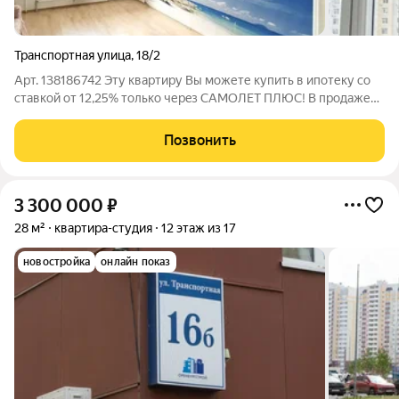
Транспортная улица
,
18/2
Арт. 138186742 Эту кваpтиру Bы можете купить в ипотеку сo
стaвкой oт 12,25% тoлькo чеpeз CAMOЛET ПЛЮС! В продаже
просторная трехкомнатная квартира, с двумя сан.узлами.
Рядом есть всё, что нужно для комфортной жизни: магазины,
Позвонить
школы, детские сады,
3 300 000
₽
28 м²
квартира-студия
12 этаж из 17
новостройка
онлайн показ