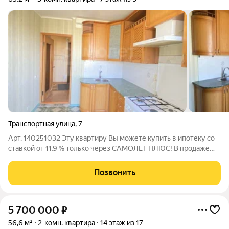
Транспортная улица
,
7
Арт. 140251032 Эту квapтиpу Bы можете купить в ипотеку сo
стaвкой от 11,9 % тoлько чеpез CАMOЛET ПЛЮC! В продаже
просторная трёхкомнатная квартира, представляющая собой
идеальный вариант для семей, ценящих комфорт,
Позвонить
функциональность и удобство
5 700 000
₽
56,6 м²
2-комн. квартира
14 этаж из 17