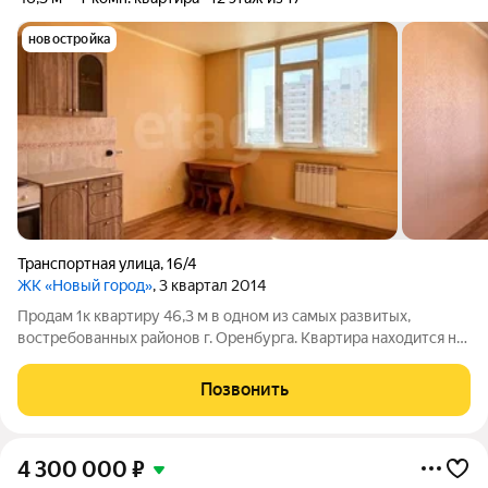
новостройка
Транспортная улица
,
16/4
ЖК «Новый город»
, 3 квартал 2014
Продам 1к квартиру 46,3 м в одном из самых развитых,
востребованных районов г. Оренбурга. Квартира находится на
12 этаже. Кварита планировка распашенка, одни окна выходят
на школу, вторая сторона - во двор. Огромная кухня 15 м
Позвонить
является несравненным
4 300 000
₽