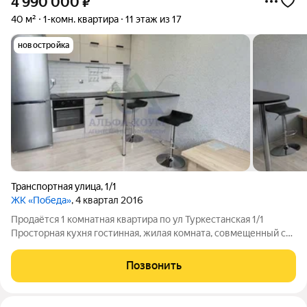
4 990 000
₽
40 м²
1-комн. квартира
11 этаж из 17
новостройка
Транспортная улица
,
1/1
ЖК «Победа»
, 4 квартал 2016
Продаётся 1 комнатная квартира по ул Туркестанская 1/1
Просторная кухня гостинная, жилая комната, совмещенный сан
узел, оборудован гардероб. В квартире выполнен капетальный
ремонт, остаётся практически вся мебель и техника. Все
Позвонить
магазины и остановка