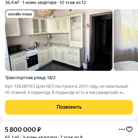
36,4 м²
1-комн. квартира
10 этаж из 12
онлайн показ
Транспортная улица
,
18/3
Арт. 139281193 Дом 18/3 построен в 2011 году, он панельный,
10 этажей, 4 подъезда. В подъезде есть и пассажирский, и
грузовой лифты удобно, если планируете завозить крупные
вещи. Во дворе детская и спортивная площадки, организована
Позвонить
наземная
5 800 000
₽
65,2 м²
3-комн. квартира
7 этаж из 9