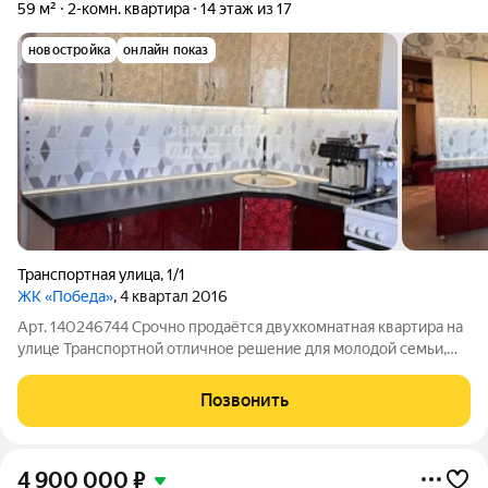
59 м²
2-комн. квартира
14 этаж из 17
новостройка
онлайн показ
Транспортная улица
,
1/1
ЖК «Победа»
, 4 квартал 2016
Арт. 140246744 Срочно продаётся двухкомнатная квартира на
улице Транспортной отличное решение для молодой семьи,
семьи с одним ребёнком или однополыми детьми, а также для
тех, кто планирует расширение семьи. Представьте: вы
Позвонить
переезжаете в новое
4 900 000
₽