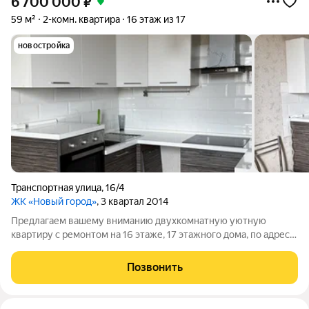
6 700 000
₽
59 м²
2-комн. квартира
16 этаж из 17
новостройка
Транспортная улица
,
16/4
ЖК «Новый город»
, 3 квартал 2014
Предлагаем вашему вниманию двухкомнатную уютную
квартиру с ремонтом на 16 этаже, 17 этажного дома, по адресу
Транспортная 164. Все комнаты изолированные, что
обеспечивает комфорт проживания . -выровнены стены,
Позвонить
-натяжной потолок. Новому владельцу