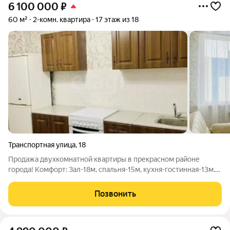
6 100 000
₽
60 м²
2-комн. квартира
17 этаж из 18
Транспортная улица
,
18
Продажа двухкомнатной квартиры в прекрасном районе
города! Комфорт: Зал-18м, спальня-15м, кухня-гостинная-13м.
Инфраструктура: школа во дворе, садик-5 мин, больница-2
мин., остановка рядом с домом, магазины все во дворе.
Позвонить
Квартира на 17 этаже с