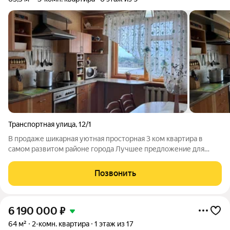
Транспортная улица
,
12/1
В продаже шикарная уютная просторная 3 ком квартира в
самом развитом районе города Лучшее предложение для
семьи с детьми в локации Современный Оренбург.
Расположена по адресу: г Оренбург, ул Транспортная 12/1, на 6
Позвонить
этаже 9 этажного дома. Преимущества
6 190 000
₽
64 м²
2-комн. квартира
1 этаж из 17