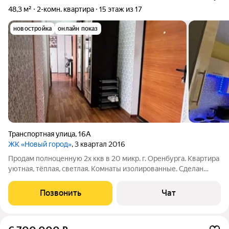
48,3 м²
2-комн. квартира
15 этаж из 17
новостройка
онлайн показ
Транспортная улица
,
16А
ЖК «Новый город»
, 3 квартал 2016
Продам полноценную 2х ккв в 20 микр. г. Оренбурга. Квартира
уютная, тёплая, светлая. Комнаты изолированные. Сделан
хороший ремонт. Остаётся бОльшая часть техники и мебели,
но по договорённости. 1 взрослый собственник. Обременение
Позвонить
Чат
Сбербанк. Скидка при