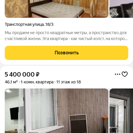
Транспортная улица
,
18/3
Мы продаем не просто квадратные метры, а пространство для
счастливой жизни. Эта квартира - как чистый холст, на котором
вы сможете нарисовать свою идеальную картину семейного
счастья. Что вас ждет: Простор и комфорт: Общая площадь 55
Позвонить
м, планировка с
5 400 000
₽
46,1 м²
1-комн. квартира
11 этаж из 18