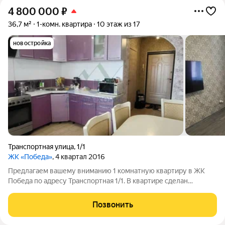
4 800 000
₽
36,7 м²
1-комн. квартира
10 этаж из 17
новостройка
Транспортная улица
,
1/1
ЖК «Победа»
, 4 квартал 2016
Предлагаем вашему вниманию 1 комнатную квартиру в ЖК
Победа по адресу Транспортная 1/1. В квартире сделан
качественный современный ремонт, в мокрых точках уложен
керамогранит, в гостиной - ламинат. Сан узел совмещенный в
Позвонить
кафеле. Кухя 11. 5кв м с