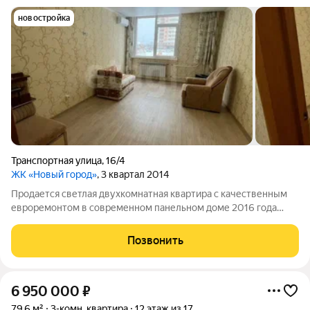
новостройка
Транспортная улица
,
16/4
ЖК «Новый город»
, 3 квартал 2014
Продается светлая двухкомнатная квартира с качественным
евроремонтом в современном панельном доме 2016 года
постройки. площадью 64 м на 3 этаже 10-этажного дома!
Почему стоит выбрать эту квартиру? в квартире грамотно
Позвонить
распределена планировка с
6 950 000
₽
79,6 м²
3-комн. квартира
12 этаж из 17