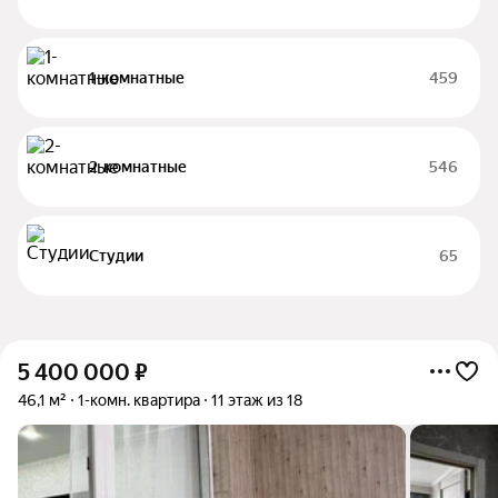
1-комнатные
459
2-комнатные
546
Студии
65
5 400 000
₽
46,1 м²
1-комн. квартира
11 этаж из 18