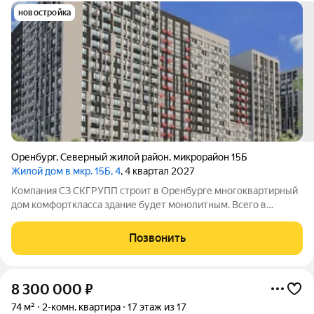
новостройка
Оренбург
,
Северный жилой район
,
микрорайон 15Б
Жилой дом в мкр. 15Б, 4
, 4 квартал 2027
Компания СЗ СКГРУПП строит в Оренбурге многоквартирный
дом комфорткласса здание будет монолитным. Всего в
комплексе появится 184 квартиры: среди них 38
однокомнатных, 127 двухкомнатных и 19 трёхкомнатных.
Позвонить
Совокупная жилая площадь составит 10040кв.
8 300 000
₽
74 м²
2-комн. квартира
17 этаж из 17