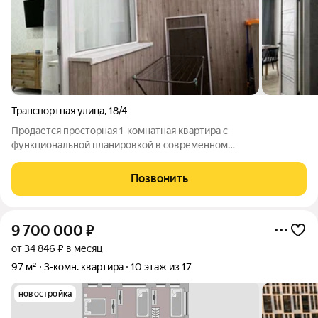
Транспортная улица
,
18/4
Продается просторная 1-комнатная квартира с
функциональной планировкой в современном
быстроразвивающемся районе! Локация: Спальный район
нашего города. Вся инфраструктура под окнами: магазины,
Позвонить
торговые комплексы, детская поликлиника, остановки
9 700 000
₽
от 34 846 ₽ в месяц
97 м²
3-комн. квартира
10 этаж из 17
новостройка