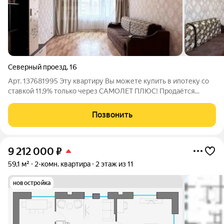
Северный проезд
,
16
Арт. 137681995 Эту квартиру Вы можете купить в ипотеку со
ставкой 11,9% только через САМОЛЕТ ПЛЮС! Продаётся
уютная однокомнатная квартира общей площадью 41 кв.м. в
кирпичном доме. Отличное расположение с удобной
Позвонить
транспортной развязкой позволит
9 212 000
₽
59,1 м²
2-комн. квартира
2 этаж из 11
новостройка