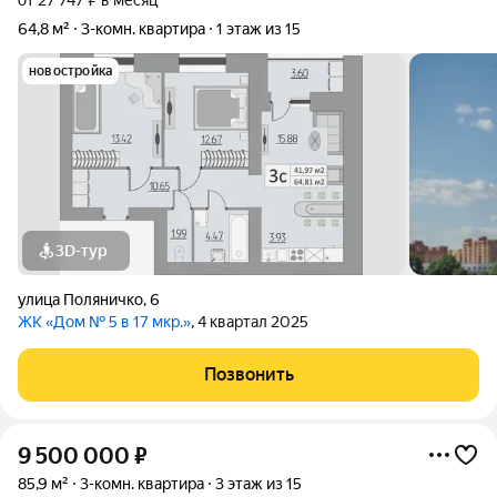
от 27 747 ₽ в месяц
64,8 м²
3-комн. квартира
1 этаж из 15
новостройка
3D-тур
улица Поляничко
,
6
ЖК «Дом № 5 в 17 мкр.»
, 4 квартал 2025
Позвонить
9 500 000
₽
85,9 м²
3-комн. квартира
3 этаж из 15