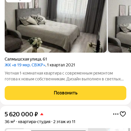
Салмышская улица
,
61
ЖК «в 19 мкр. СВЖР»
, 1 квартал 2021
Уютная 1-комнатная квартира с современным ремонтом
готова к новым собственникам. Дизайн выполнен в светлых
тонах, создающих комфортную атмосферу дома. Квартира
оборудована всем необходимым: холодильник,
Позвонить
посудомоечная машина, стиральная
5 620 000
₽
36 м²
квартира-студия
2 этаж из 11