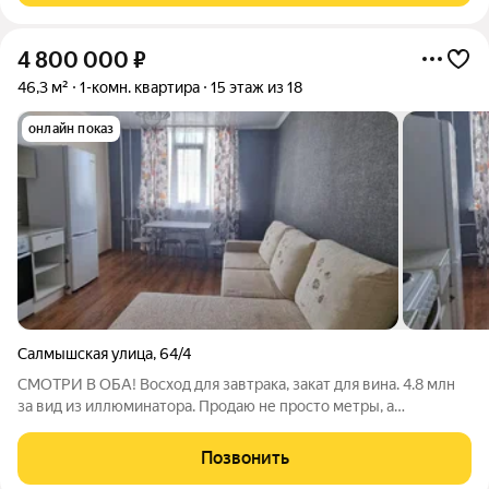
4 800 000
₽
46,3 м²
1-комн. квартира
15 этаж из 18
онлайн показ
Салмышская улица
,
64/4
СМОТРИ В ОБА! Восход для завтрака, закат для вина. 4.8 млн
за вид из иллюминатора. Продаю не просто метры, а
настроение. Представьте: утро начинается с золотого света на
огромной кухне (а она у нас ОГРОМНАЯ, 15 кв.м + гостиная), а
Позвонить
вечером вы