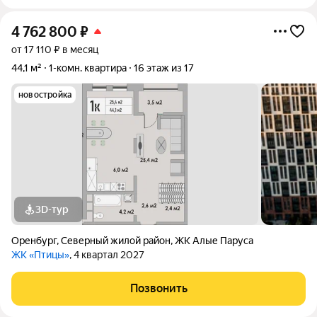
4 762 800
₽
от 17 110 ₽ в месяц
44,1 м²
1-комн. квартира
16 этаж из 17
новостройка
3D-тур
Оренбург
,
Северный жилой район
,
ЖК Алые Паруса
ЖК «Птицы»
, 4 квартал 2027
Позвонить