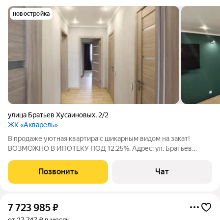
новостройка
улица Братьев Хусаиновых
,
2/2
ЖК «Акварель»
В продаже уютная квартира с шикарным видом на закат!
ВОЗМОЖНО В ИПОТЕКУ ПОД 12,25%. Адрес: ул. Братьев
Хусаиновых, 2/2 (17-й этаж), лучшая локация в ЖК "Акварель".
Площадь: 73 м идеально продуманного пространства. Кухня-
Позвонить
Чат
гостиная 22 м сердце дома.
7 723 985
₽