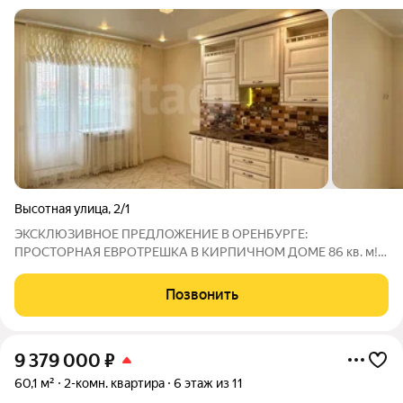
Высотная улица
,
2/1
ЭКСКЛЮЗИВНОЕ ПРЕДЛОЖЕНИЕ В ОРЕНБУРГЕ:
ПРОСТОРНАЯ ЕВРОТРЕШКА В КИРПИЧНОМ ДОМЕ 86 кв. м!
Хотите жить с комфортом и ни в чём себе не отказывать? Эта
квартира идеальный выбор для тех, кто ценит простор,
Позвонить
функциональность и развитую инфраструктуру.
9 379 000
₽
60,1 м²
2-комн. квартира
6 этаж из 11