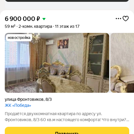
6 900 000
₽
59 м²
2-комн. квартира
11 этаж из 17
новостройка
улица Фронтовиков
,
8/3
ЖК «Победа»
Продаётся двухкомнатная квартира по адресу ул.
Фронтовиков, 8/3 60 кв.м настоящего комфорта! Что внутри?
Просторная кухня-гостиная идеальное пространство для
уютных вечеров и встреч с близкими Две спальни с отличной
Позвонить