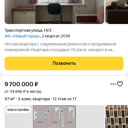
Транспортная улица
,
14/3
ЖК «Новый город»
, 2 квартал 2018
Уютная квартира с современным ремонтом и продуманной
планировкой. Квартира, площадью 74,2кв.м. находится на
комфортном 4 этаже панельного дома 2018 года постройки.
Выполнен качественный евро-ремонт, полностью готова к
Позвонить
проживанию. Все комнаты
9 700 000
₽
от 34 846 ₽ в месяц
97 м²
3-комн. квартира
12 этаж из 17
новостройка