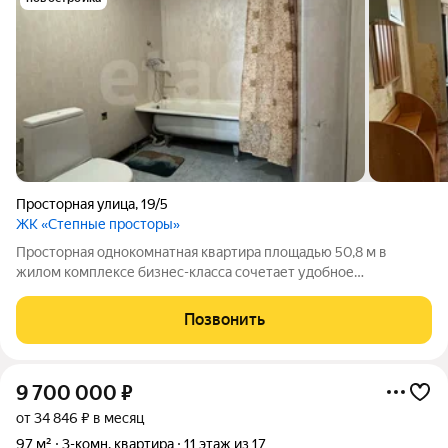
Просторная улица
,
19/5
ЖК «Степные просторы»
Просторная однокомнатная квартира площадью 50,8 м в
жилом комплексе бизнес-класса сочетает удобное
расположение, современную планировку и выгодные условия
покупки со ставкой от 14,99%. Объект расположен в
Позвонить
престижном районе с развитой инфраструктурой,
9 700 000
₽
от 34 846 ₽ в месяц
97 м²
3-комн. квартира
11 этаж из 17