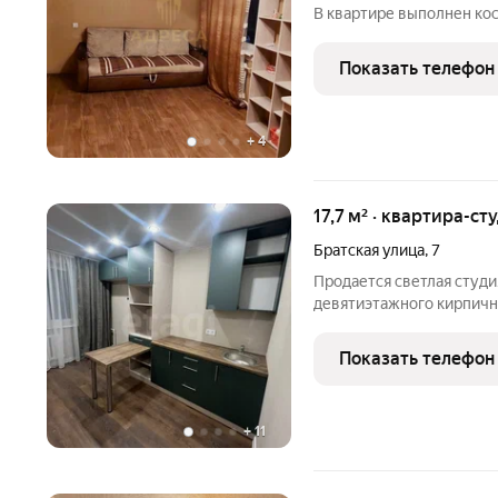
В квартире выполнен кос
мебель и техника. Очен
ИНФРАСТРУКТУРА: -остан
Показать телефон
прям за домом -детские 
+
4
17,7 м² · квартира-ст
Братская улица
,
7
Продается светлая студи
девятиэтажного кирпичн
безупречным состояние
дизайнерскому ремонту
Показать телефон
материалов. В отделке 
+
11