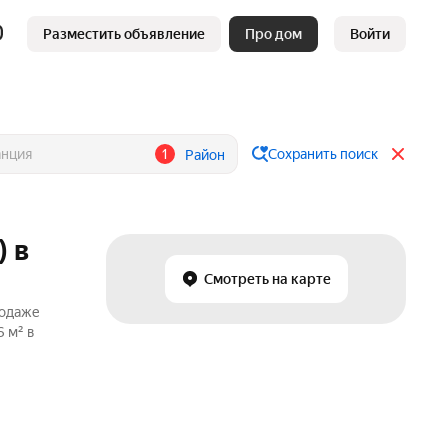
Разместить объявление
Про дом
Войти
1
Сохранить поиск
Район
 в
Смотреть на карте
родаже
 м² в