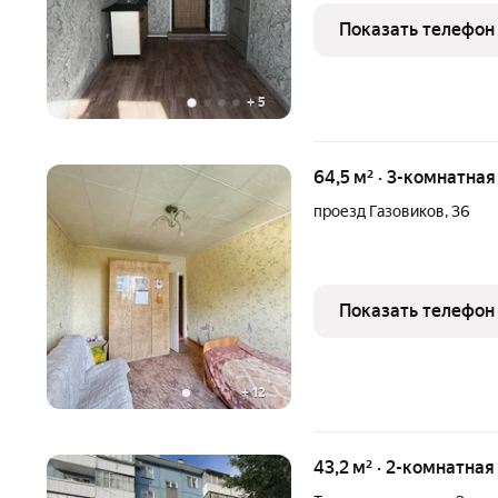
удобствами, но по цене 
Показать телефон
санузел (ванна +
+
5
64,5 м² · 3-комнатна
проезд Газовиков
,
36
Показать телефон
+
12
43,2 м² · 2-комнатная