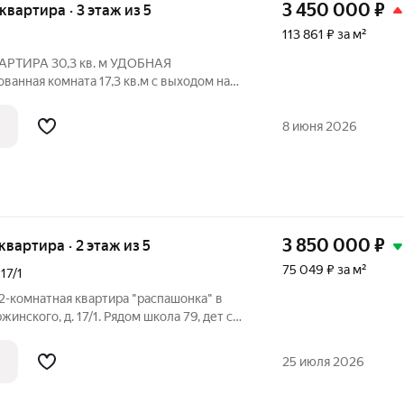
3 450 000
₽
 квартира · 3 этаж из 5
113 861 ₽ за м²
АРТИРА 30,3 кв. м УДОБНАЯ
анная комната 17,3 кв.м с выходом на
 м (есть место под
Квартира
8 июня 2026
3 850 000
₽
 квартира · 2 этаж из 5
75 049 ₽ за м²
,
17/1
2-комнатная квартира "распашонка" в
жинского, д. 17/1. Рядом школа 79, дет сад
ртиру, где тепло зимой, светло днем, а
спешить на машине? Квартира
25 июля 2026