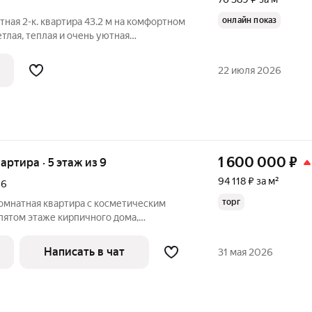
онлайн показ
тлая, теплая и очень уютная
в развитом районе Оренбурга.
олодых семей, семей с детьми и тех, кто
22 июля 2026
1 600 000
₽
вартира · 5 этаж из 9
94 118 ₽ за м²
,
6
торг
омнатная квартира с косметическим
пятом этаже кирпичного дома,
. Из окон открывается вид на улицу. В
анузел, что обеспечивает
Написать в чат
31 мая 2026
о. Кухня