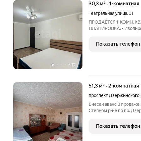
30,3 м² · 1-комнатная
Театральная улица
,
31
ПРОДАЁТСЯ 1-КОМН. КВ
ПЛАНИРОВКА: - Изолиров
балкон. - Кухня 5,5 кв.м. - Прихожая 4,7
встроенный шкаф) - Санузел 2,8 м совмещенный. 
Показать телефон
уютная и cветлaя.
+
18
51,3 м² · 2-комнатная
проспект Дзержинского
Внесен аванс В продаже 
Степном р-не по пр. Дзер
51 и ТЦ Север. Ищете ква
утром не нужно никуда 
Показать телефон