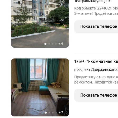
Театральная улица
,
3
Код объекта: 2241021. Уютная 2-к. квартира 43.2 м на комфортном
3-м этаже! Продаётся све
двухкомнатная квартира 
Идеальный вариант для м
Показать телефон
ценит комфорт и
+
4
17 м² · 1-комнатная к
проспект Дзержинского
Продается уютная однок
ремонтом. Находится на 
построенного в 1980 году
квартире совмещенный с
Показать телефон
дополнительное удобств
+
7