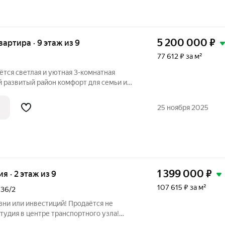
5 200 000
₽
квартира · 9 этаж из 9
77 612 ₽ за м²
аётся светлая и уютная 3-комнатная
айон комфорт для семьи и
ей сверху
нет. Панорамный вид и больше света. О КВАРТИРЕ Площадь: 67
25 ноября 2025
1 399 000
₽
ия · 2 этаж из 9
107 615 ₽ за м²
,
36/2
зни или инвестиций! Продаётся не
студия в центре транспортного узла!
 своё отдельное жильё со всеми