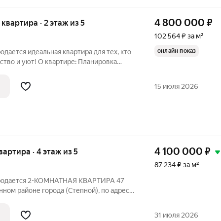
4 800 000
₽
я квартира · 2 этаж из 5
102 564 ₽ за м²
онлайн показ
одается идеальная квартира для тех, кто
ство и уют! О квартире: Планировка
росторная гостиная для теплых вечеров
В квартире выполнен современный
15 июля 2026
4 100 000
₽
квартира · 4 этаж из 5
87 234 ₽ за м²
 Продается 2-КОМНАТНАЯ КВАРТИРА 47
нном районе города (Степной), по адресу:
анировка (на обе стороны, с двумя
я, две изолированные комнаты с выходом
31 июля 2026