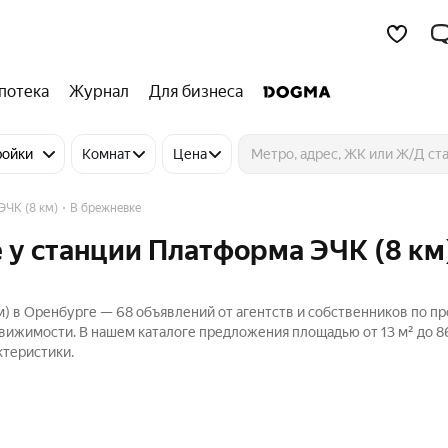
потека
Журнал
Для бизнеса
ройки
Комнат
Цена
ЭЧК (8 км)
В брежневке
 у станции Платформа ЭЧК (8 км)
м) в Оренбурге — 68 объявлений от агентств и собственников по п
вижимости. В нашем каталоге предложения площадью от 13 м² до 86
ктеристики.