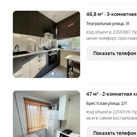
46,8 м² · 3-комнатна
Театральная улица
,
31
Код объекта: 2255987. Пр
ценит комфорт, простран
продумана до мелочей: п
и две уютные спальни. 
Показать телефон
ремонт из
+
5
47 м² · 2-комнатная 
Брестская улица
,
2/1
Код объекта: 2214709.
кв.м в самом востребова
ул. Брестская, д. 2/1. Пл
балконами): уютная кухн
Показать телефон
на