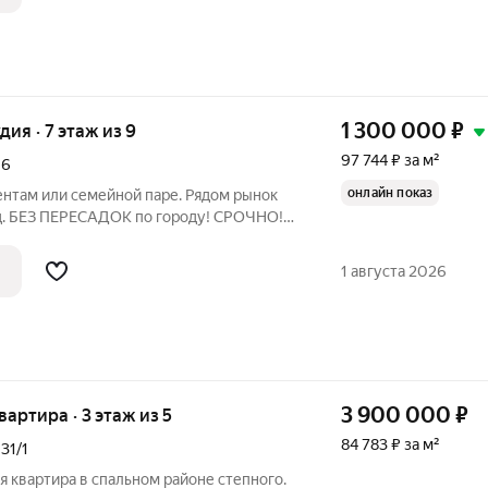
1 300 000
₽
удия · 7 этаж из 9
97 744 ₽ за м²
,
6
онлайн показ
там или семейной паре. Рядом рынок
д. БЕЗ ПЕРЕСАДОК по городу! СРОЧНО!
а с лучшей транспортной развязкой.
дложение на рынке: ЛОКАЦИЯ ТОП:
1 августа 2026
3 900 000
₽
квартира · 3 этаж из 5
84 783 ₽ за м²
,
31/1
 квартира в спальном районе степного.