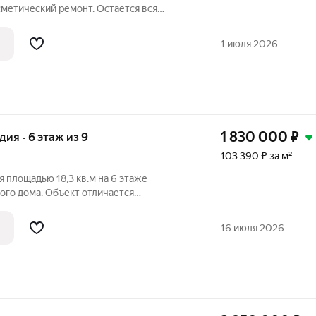
метический ремонт. Остается вся
ь удобное местоположение.
овки в любую часть города. - школа
1 июля 2026
сады -
1 830 000
₽
удия · 6 этаж из 9
103 390 ₽ за м²
я площадью 18,3 кв.м на 6 этаже
ого дома. Объект отличается
м благодаря проведенному
 с применением качественных
16 июля 2026
использованы влагостойкий