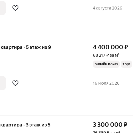
комнаты. В этом варианте есть свой
4 августа 2026
4 400 000
₽
я квартира · 5 этаж из 9
68 217 ₽ за м²
онлайн показ
торг
16 июля 2026
3 300 000
₽
 квартира · 3 этаж из 5
76 389 ₽ за м²