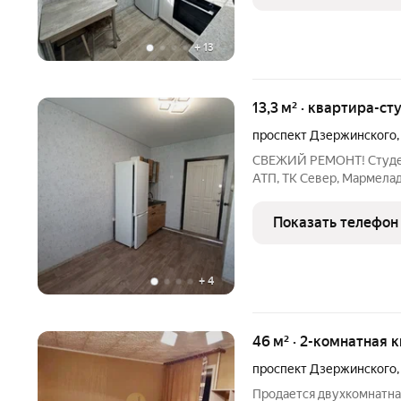
+
13
13,3 м² · квартира-ст
проспект Дзержинского
СВЕЖИЙ РЕМОНТ! Студен
АТП, ТК Север, Мармела
Продается уютная комнат
Почему это ЛУЧШЕЕ пре
Показать телефон
Проспект Дзержинского
+
4
46 м² · 2-комнатная 
проспект Дзержинского
Продается двухкомнатная