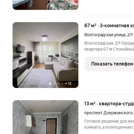
+
9
67 м² · 3-комнатная 
Волгоградская улица
,
2/1
Волгоградская, 2/1 Прод
квартира 67 м Спокойный развитый р
ликвидность на годы вперёд. 9 этаж из 9Тишина. Сосед
Показать телефон
+
12
13 м² · квартира-студ
проспект Дзержинского
Готовое решение для жи
комната, а полноценная 
Представьте: у вас есть