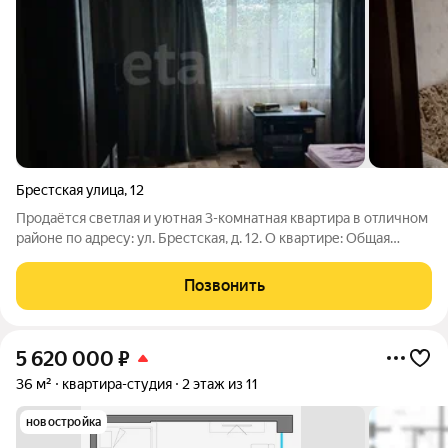
Брестская улица
,
12
Продаётся светлая и уютная 3-комнатная квартира в отличном
районе по адресу: ул. Брестская, д. 12. О квартире: Общая
площадь 66.4 кв. м. Комнаты изолированные, правильной
формы, на разные стороны дома. Этаж 3 этаж из 9. «Золотая
Позвонить
середина» нет
5 620 000
₽
36 м²
квартира-студия
2 этаж из 11
новостройка