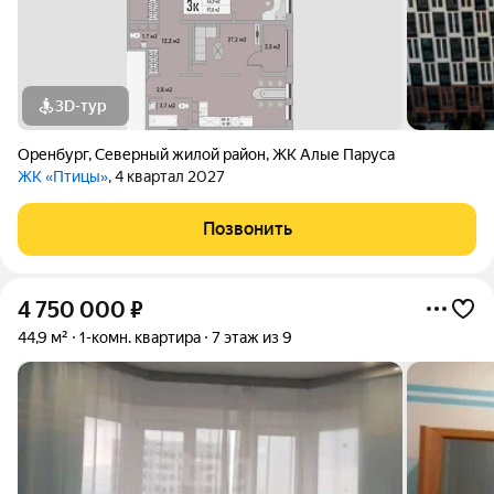
3D-тур
Оренбург
,
Северный жилой район
,
ЖК Алые Паруса
ЖК «Птицы»
, 4 квартал 2027
Позвонить
4 750 000
₽
44,9 м²
1-комн. квартира
7 этаж из 9