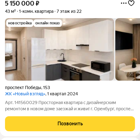
5 150 000
₽
43 м²
1-комн. квартира
7 этаж из 22
новостройка
онлайн показ
проспект Победы
,
153
ЖК «Новый взгляд»
, 1 квартал 2024
Арт. 141560029 Просторная квартира с дизайнерским
ремонтом в новом доме заезжай и живи! г. Оренбург, проспект
Победы, 153 7 этаж 43 м Есть квартиры, в которые заходишь и
сразу понимаешь здесь хочется остаться. Именно такой
Позвонить
вариант мы предлагаем.