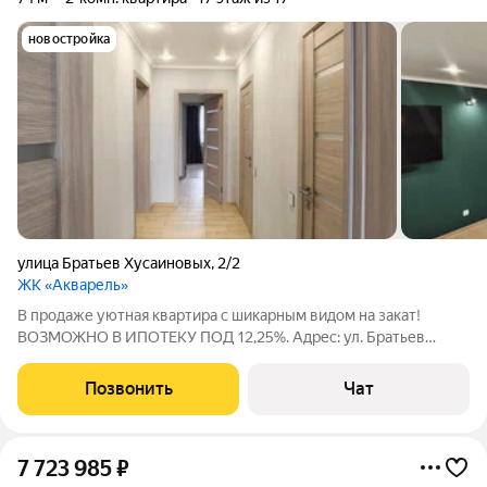
новостройка
улица Братьев Хусаиновых
,
2/2
ЖК «Акварель»
В продаже уютная квартира с шикарным видом на закат!
ВОЗМОЖНО В ИПОТЕКУ ПОД 12,25%. Адрес: ул. Братьев
Хусаиновых, 2/2 (17-й этаж), лучшая локация в ЖК "Акварель".
Площадь: 73 м идеально продуманного пространства. Кухня-
Позвонить
Чат
гостиная 22 м сердце дома.
7 723 985
₽