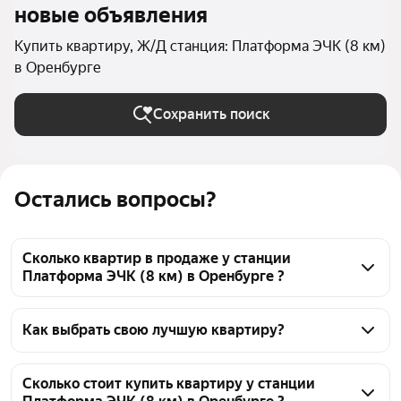
новые объявления
Купить квартиру, Ж/Д станция: Платформа ЭЧК (8 км)
в Оренбурге
Сохранить поиск
Остались вопросы?
Сколько квартир в продаже у станции
Платформа ЭЧК (8 км) в Оренбурге ?
На Яндекс Недвижимости в продаже у станции 
Платформа ЭЧК (8 км) в Оренбурге 1587 квартир, 
Как выбрать свою лучшую квартиру?
из них 24 объявления от собственников, 1013 
Чтобы купить квартиру у станции Платформа ЭЧК 
объявлений от агентств, 550 объявлений от 
(8 км), воспользуйтесь тепловой картой для оценки 
Сколько стоит купить квартиру у станции
застройщиков