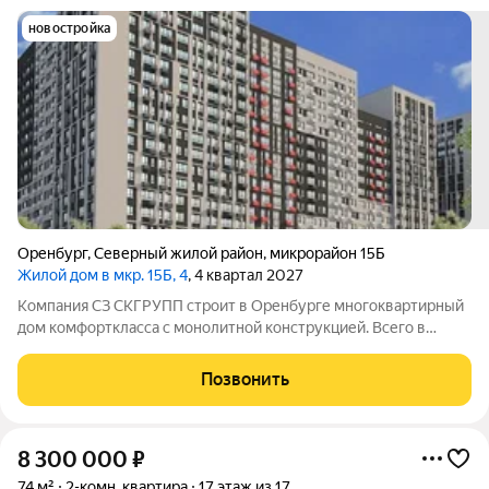
новостройка
Оренбург
,
Северный жилой район
,
микрорайон 15Б
Жилой дом в мкр. 15Б, 4
, 4 квартал 2027
Компания СЗ СКГРУПП строит в Оренбурге многоквартирный
дом комфорткласса с монолитной конструкцией. Всего в
здании будет 184 квартиры: 38 с одной комнатой, 127 с двумя и
19 с тремя. Суммарная площадь жилых помещений составит
Позвонить
10040кв. м, а
8 300 000
₽
74 м²
2-комн. квартира
17 этаж из 17