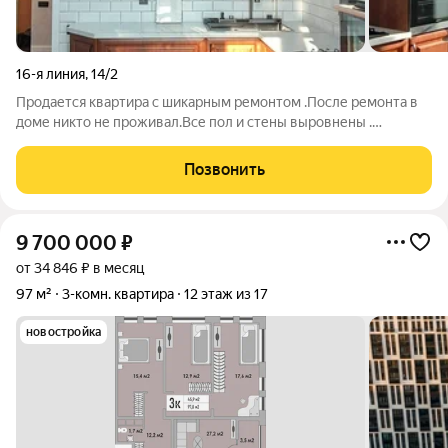
16-я линия
,
14/2
Продается квартира с шикарным ремонтом .После ремонта в
доме никто не проживал.Все пол и стены выровнены .
Заменена вся проводка и водоснабжения .Мебель техника вся
новая все остается. Площадь квартиры 48 кв.9 этаж .Красивый
Позвонить
вид из окна.Дом кирпичный
9 700 000
₽
от 34 846 ₽ в месяц
97 м²
3-комн. квартира
12 этаж из 17
новостройка