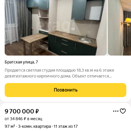
Братская улица
,
7
Продается светлая студия площадью 18,3 кв.м на 6 этаже
девятиэтажного кирпичного дома. Объект отличается
безупречным состоянием благодаря проведенному
дизайнерскому ремонту с применением качественных
Позвонить
материалов. В отделке использованы влагостойкий
9 700 000
₽
от 34 846 ₽ в месяц
97 м²
3-комн. квартира
11 этаж из 17