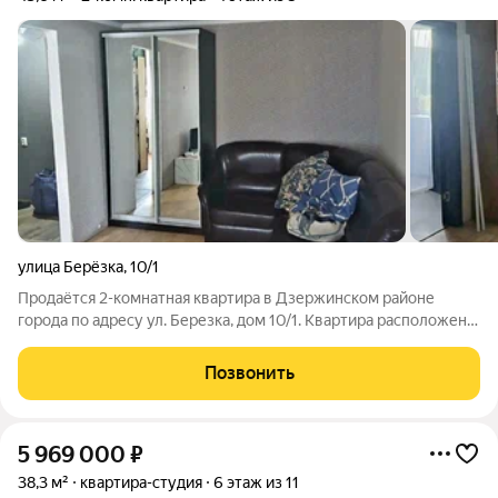
улица Берёзка
,
10/1
Продаётся 2-комнатная квартира в Дзержинском районе
города по адресу ул. Березка, дом 10/1. Квартира расположена
на 4 этаже 5-ти этажного панельного дома. Общая площадь
43,6 кв.м.. Две жилые комнаты., балкон, кухня 6 кв.м., санузел
Позвонить
совмещенный,
5 969 000
₽
38,3 м²
квартира-студия
6 этаж из 11