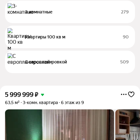
3-комнатные
279
Квартиры 100 кв м
90
С европланировкой
509
5 999 999
₽
63,5 м²
3-комн. квартира
6 этаж из 9