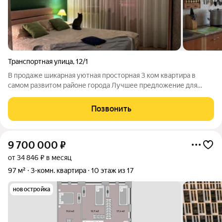
Транспортная улица
,
12/1
В продаже шикарная уютная просторная 3 ком квартира в
самом развитом районе города Лучшее предложение для
семьи с детьми в локации Современный Оренбург.
Расположена по адресу: г Оренбург, ул Транспортная 12/1, на 6
Позвонить
этаже 9 этажного дома. Преимущества
9 700 000
₽
от 34 846 ₽ в месяц
97 м²
3-комн. квартира
10 этаж из 17
новостройка