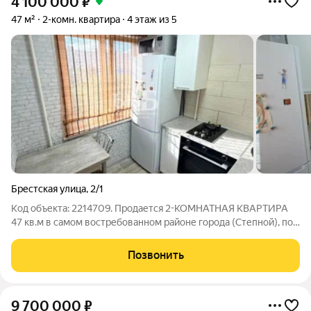
4 100 000
₽
47 м²
2-комн. квартира
4 этаж из 5
Брестская улица
,
2/1
Код объекта: 2214709. Продается 2-КОМНАТНАЯ КВАРТИРА
47 кв.м в самом востребованном районе города (Степной), по
адресу: ул. Брестская, д. 2/1. Планировка (на обе стороны, с
двумя балконами): уютная кухня, две изолированные комнаты
Позвонить
с выходом на
9 700 000
₽