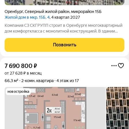
Оренбург
,
Северный жилой район
,
микрорайон 15Б
Жилой дом в мкр. 15Б, 4
, 4 квартал 2027
Компания СЗ СКГРУПП строит в Оренбурге многоквартирный
дом комфорткласса с монолитной конструкцией. В здании
будет 21этаж, а всего в комплексе разместят 184квартиры:
38однокомнатных, 127двухкомнатных и 19трёхкомнатных.
Позвонить
Суммарная площадь жилых
7 690 800
₽
от 27 628 ₽ в месяц
66,3 м²
2-комн. квартира
4 этаж из 17
новостройка