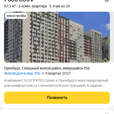
67,3 м²
2-комн. квартира
5 этаж из 20
новостройка
Оренбург
,
Северный жилой район
,
микрорайон 15Б
Жилой дом в мкр. 15Б, 4
, 4 квартал 2027
Компания СЗ СКГРУПП строит в Оренбурге многоквартирный
дом комфорткласса с монолитной конструкцией. В здании
будет 21этаж, а всего в комплексе разместят 184квартиры:
38однокомнатных, 127двухкомнатных и 19трёхкомнатных.
Позвонить
Совокупная жилая площадь