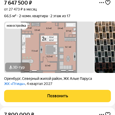
7 647 500
₽
от 27 473 ₽ в месяц
66,5 м²
2-комн. квартира
2 этаж из 17
новостройка
3D-тур
Оренбург
,
Северный жилой район
,
ЖК Алые Паруса
ЖК «Птицы»
, 4 квартал 2027
Позвонить
7 800 000
₽