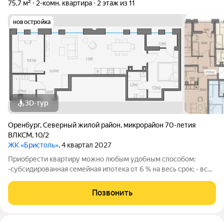
75,7 м²
2-комн. квартира
2 этаж из 11
новостройка
3D-тур
Оренбург
,
Северный жилой район
,
микрорайон 70-летия
ВЛКСМ
,
10/2
ЖК «Бристоль»
, 4 квартал 2027
Приобрести квартиру можно любым удобным способом:
-субсидированная семейная ипотека от 6 % на весь срок; - все
виды ипотек; -Беспроцентная рассрочка от Застройщика;
-дистанционная покупка. ЖК «Бристоль» это монолитные дома
Позвонить
комфорт-класса в