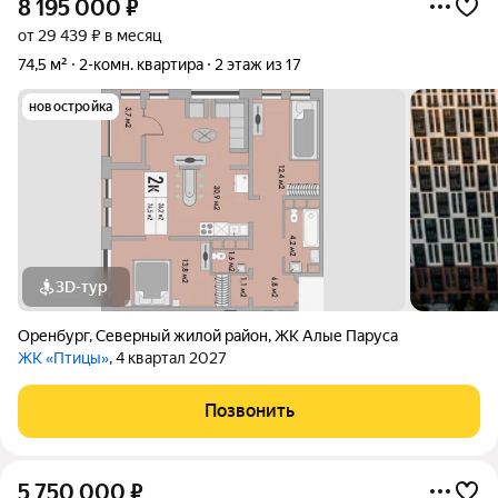
8 195 000
₽
от 29 439 ₽ в месяц
74,5 м²
2-комн. квартира
2 этаж из 17
новостройка
3D-тур
Оренбург
,
Северный жилой район
,
ЖК Алые Паруса
ЖК «Птицы»
, 4 квартал 2027
Позвонить
5 750 000
₽