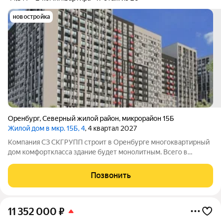
новостройка
Оренбург
,
Северный жилой район
,
микрорайон 15Б
Жилой дом в мкр. 15Б, 4
, 4 квартал 2027
Компания СЗ СКГРУПП строит в Оренбурге многоквартирный
дом комфорткласса здание будет монолитным. Всего в
комплексе появится 184 квартиры: среди них 38
однокомнатных, 127 двухкомнатных и 19 трёхкомнатных.
Позвонить
Совокупная жилая площадь составит 10040кв.
11 352 000
₽