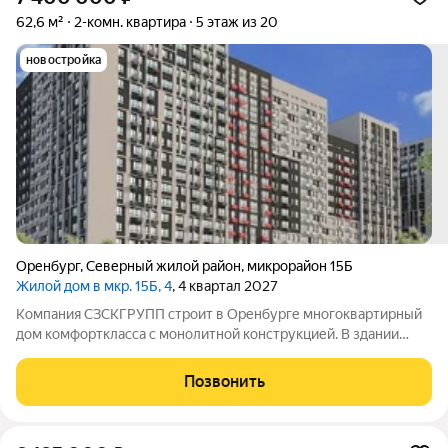
62,6 м²
2-комн. квартира
5 этаж из 20
новостройка
Оренбург
,
Северный жилой район
,
микрорайон 15Б
Жилой дом в мкр. 15Б, 4
, 4 квартал 2027
Компания СЗСКГРУПП строит в Оренбурге многоквартирный
дом комфорткласса с монолитной конструкцией. В здании
будет 21этаж, а всего в комплексе разместят 184квартиры:
38однокомнатных, 127двухкомнатных и 19трёхкомнатных.
Позвонить
Суммарная жилая площадь составит