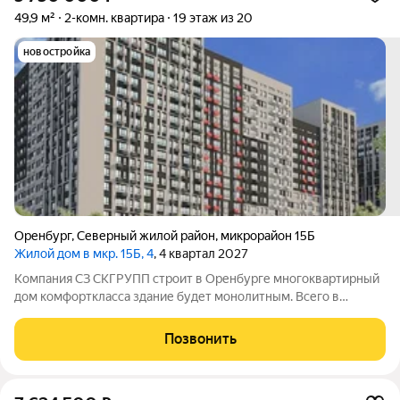
49,9 м²
2-комн. квартира
19 этаж из 20
новостройка
Оренбург
,
Северный жилой район
,
микрорайон 15Б
Жилой дом в мкр. 15Б, 4
, 4 квартал 2027
Компания СЗ СКГРУПП строит в Оренбурге многоквартирный
дом комфорткласса здание будет монолитным. Всего в
комплексе появится 184 квартиры: среди них 38
однокомнатных, 127 двухкомнатных и 19 трёхкомнатных.
Позвонить
Суммарная жилая площадь составит 10040кв. м,