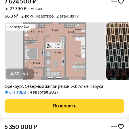
7 624 500
₽
от 27 390 ₽ в месяц
66,3 м²
2-комн. квартира
2 этаж из 17
новостройка
3D-тур
Оренбург
,
Северный жилой район
,
ЖК Алые Паруса
ЖК «Птицы»
, 4 квартал 2027
Позвонить
5 350 000
₽