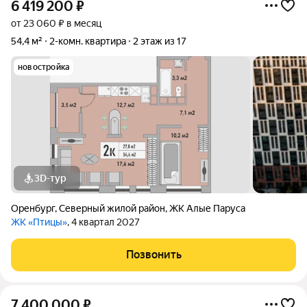
6 419 200
₽
от 23 060 ₽ в месяц
54,4 м²
2-комн. квартира
2 этаж из 17
новостройка
3D-тур
Оренбург
,
Северный жилой район
,
ЖК Алые Паруса
ЖК «Птицы»
, 4 квартал 2027
Позвонить
7 400 000
₽