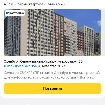
45,7 м²
2-комн. квартира
5 этаж из 20
новостройка
Оренбург
,
Северный жилой район
,
микрорайон 15Б
Жилой дом в мкр. 15Б, 4
, 4 квартал 2027
Компания СЗ СКГРУПП строит в Оренбурге многоквартирный
дом комфорткласса с монолитной конструкцией. Всего в
здании будет 184 квартиры: 38 с одной комнатой, 127 с двумя и
19 с тремя. Совокупная площадь жилых помещений составит
Позвонить
10040кв. м, а