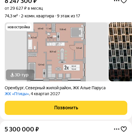
8 247 300
₽
от 29 627 ₽ в месяц
74,3 м²
2-комн. квартира
9 этаж из 17
новостройка
3D-тур
Оренбург
,
Северный жилой район
,
ЖК Алые Паруса
ЖК «Птицы»
, 4 квартал 2027
Позвонить
5 300 000
₽