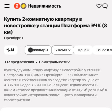
Купить 2-комнатную квартиру в
новостройке у станции Платформа ЭЧК (8
км)
Оренбург
AI
Фильтры
2 комн.
Цена
Взнос и 
3
332 предложения
•
по актуальности
Купить двухкомнатную квартиру в новостройке у станции
Платформа ЭЧК (8 км) в Оренбурге — 332 объявления от
агентств и собственников по продаже квартир по цене от
4 336 800 ₽ до 13 384 000 ₽ на Яндекс Недвижимости. В
нашем каталоге предложения площадью от 41,7 м² до 90,1 м² в
новостройках и вторичном жилье — фото, планировки и
характеристики.