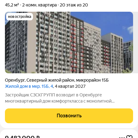
45,2 м²
2-комн. квартира
20 этаж из 20
новостройка
Оренбург
,
Северный жилой район
,
микрорайон 15Б
Жилой дом в мкр. 15Б, 4
, 4 квартал 2027
Застройщик СЗСКГРУПП возводит в Оренбурге
многоквартирный дом комфорткласса с монолитной
конструкцией. В здании будет 184квартиры: однокомнатные
38штук; двухкомнатные 127штук; трёхкомнатные 19штук.
Позвонить
Общая площадь жилых помещений составит