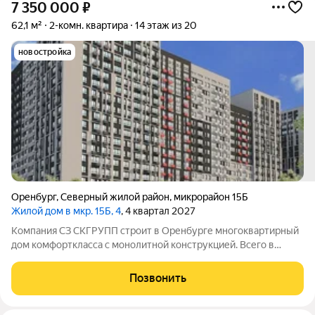
7 350 000
₽
62,1 м²
2-комн. квартира
14 этаж из 20
новостройка
Оренбург
,
Северный жилой район
,
микрорайон 15Б
Жилой дом в мкр. 15Б, 4
, 4 квартал 2027
Компания СЗ СКГРУПП строит в Оренбурге многоквартирный
дом комфорткласса с монолитной конструкцией. Всего в
здании будет 184 квартиры: 38 с одной комнатой, 127 с двумя и
19 с тремя. Совокупная площадь жилых помещений составит
Позвонить
10040кв. м, а