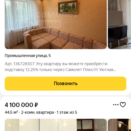
Промышленная улица
,
5
Арт. 136728307 Эту квартиру вы можете приобрести
подставку 12.25% только через Самолет Плюс!!!! Уютная
двухкомнатная квартира в обжитом районе ждет своих новых
хозяев! Предлагается к продаже светлая и просторная
Позвонить
квартира площадью 44.3 кв.м.,
4 100 000
₽
44,5 м²
2-комн. квартира
1 этаж из 5