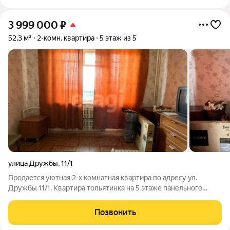
3 999 000
₽
52,3 м²
2-комн. квартира
5 этаж из 5
улица Дружбы
,
11/1
Продается уютная 2-х комнатная квартира по адресу ул.
Дружбы 11/1. Квартира тольятинка на 5 этаже панельного
дома. Общая площадь квартиры - 52,3 кв.м Большая кухня.
Санузел - раздельный. Бoльшoй балкoн нa две кoмнaты выxoд
Позвонить
из зала и спальни.