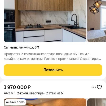
Салмышская улица
,
6/1
Продается 2-комнатная квартира площадью 46,5 кв.м с
дизайнерским ремонтом! Готово к проживанию! О квартире:
Квартира полностью готова к проживанию заезжай и живи!
Новый ремонт: выполнен качественно, с использованием
Позвонить
современных материалов. Уют в
3 970 000
₽
44,3 м²
2-комн. квартира
2 этаж из 5
онлайн показ