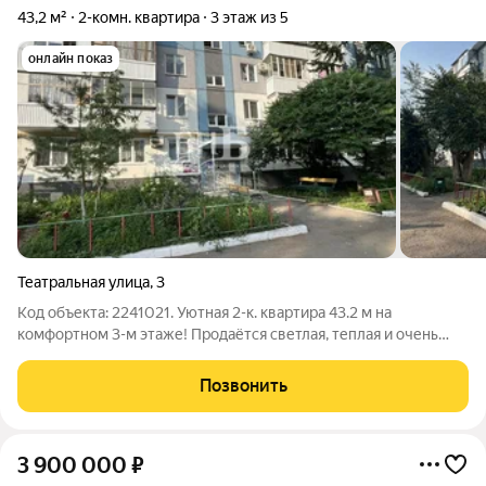
43,2 м²
2-комн. квартира
3 этаж из 5
онлайн показ
Театральная улица
,
3
Код объекта: 2241021. Уютная 2-к. квартира 43.2 м на
комфортном 3-м этаже! Продаётся светлая, теплая и очень
уютная двухкомнатная квартира в развитом районе
Оренбурга. Идеальный вариант для молодых семей, семей с
Позвонить
детьми и тех, кто ценит комфорт и
3 900 000
₽