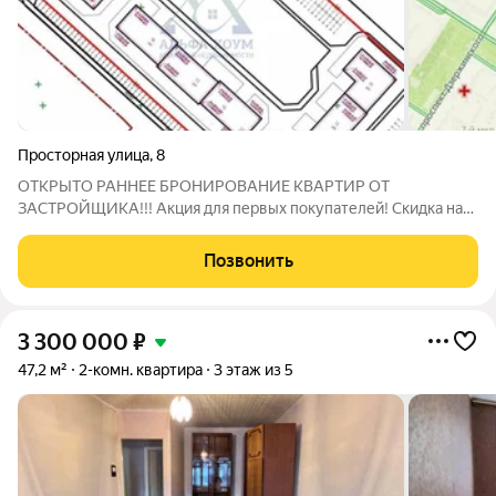
Просторная улица
,
8
ОТКРЫТО РАННЕЕ БРОНИРОВАНИЕ КВАРТИР ОТ
ЗАСТРОЙЩИКА!!! Акция для первых покупателей! Скидка на
покупку квартиры до 25 мая. Это отличный повод сделать
правильное вложение в свое будущее и сэкономить при этом,
Позвонить
ЖК "ФАМИЛЬНЫЕ КВАРТАЛЫ" не имеет аналогов в
3 300 000
₽
47,2 м²
2-комн. квартира
3 этаж из 5