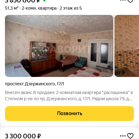
3 850 000
₽
51,3 м²
2-комн. квартира
2 этаж из 5
проспект Дзержинского
,
17/1
Внесен аванс В продаже 2-комнатная квартира "распашонка" в
Степном р-не по пр. Дзержинского, д. 17/1. Рядом школа 79, дет
сад 51 и ТЦ Север. Ищете квартиру, где тепло зимой, светло
днем, а утром не нужно никуда спешить на машине? Квартира
Позвонить
3 300 000
₽