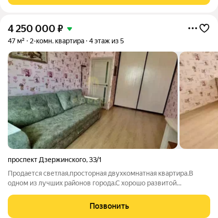
4 250 000
₽
47 м²
2-комн. квартира
4 этаж из 5
проспект Дзержинского
,
33/1
Продается светлая,просторная двухкомнатная квартира.В
одном из лучших районов города.С хорошо развитой
инфраструктурой.проспект Дзержинского 33/1. 46 м2. С очень
удобной планировкой,распашонка. В квартире выполнен
Позвонить
хороший косметический ремонт.По