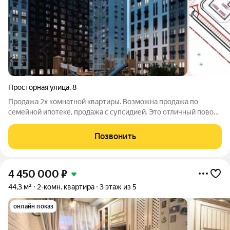
Просторная улица
,
8
Продажа 2х комнатной квартиры. Возможна продажа по
семейной ипотеке, продажа с супсидией. Это отличный повод
сделать правильное вложение в свое будущее и сэкономить
при этом, ЖК "ФАМИЛЬНЫЕ КВАРТАЛЫ" не имеет аналогов в
Позвонить
нашем городе, 21 дом с
4 450 000
₽
44,3 м²
2-комн. квартира
3 этаж из 5
онлайн показ