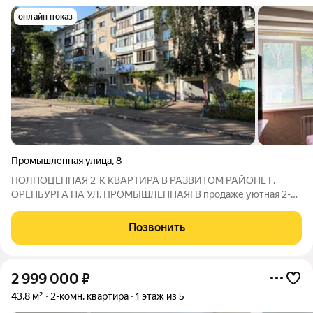
онлайн показ
Промышленная улица
,
8
ПОЛНОЦЕННАЯ 2-К КВАРТИРА В РАЗВИТОМ РАЙОНЕ Г.
ОРЕНБУРГА НА УЛ. ПРОМЫШЛЕННАЯ! В продаже уютная 2-к
квартира с большими комнатами правильной формы в
развитом микрорайоне города! Удобная транспортная
Позвонить
развязка. Вся необходимая социальная инфраструктура в
2 999 000
₽
43,8 м²
2-комн. квартира
1 этаж из 5