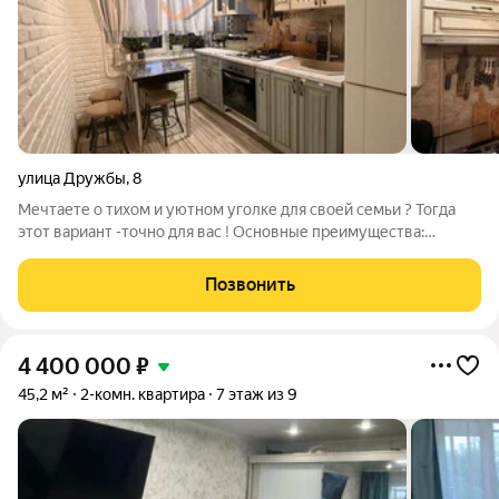
улица Дружбы
,
8
Мечтаете о тихом и уютном уголке для своей семьи ? Тогда
этот вариант -точно для вас ! Основные преимущества:
Развитая инфраструктура: В шаговой доступности несколько
школ (включая Лицей №4), детских садов, супермаркетов и
Позвонить
гипермаркетов. Рядом
4 400 000
₽
45,2 м²
2-комн. квартира
7 этаж из 9