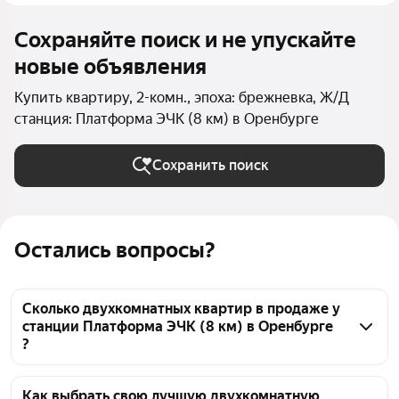
Сохраняйте поиск и не упускайте
новые объявления
Купить квартиру, 2-комн., эпоха: брежневка, Ж/Д
станция: Платформа ЭЧК (8 км) в Оренбурге
Сохранить поиск
Остались вопросы?
Сколько двухкомнатных квартир в продаже у
станции Платформа ЭЧК (8 км) в Оренбурге
?
На Яндекс Недвижимости в продаже у станции 
Платформа ЭЧК (8 км) в Оренбурге 28 
Как выбрать свою лучшую двухкомнатную