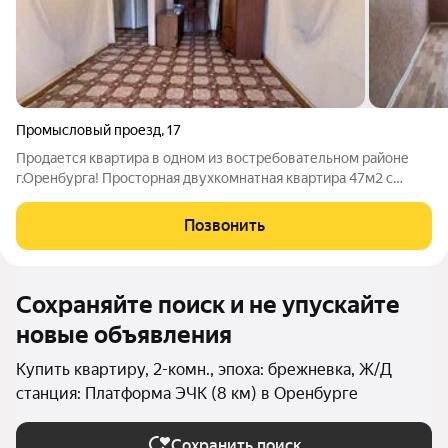
Промысловый проезд
,
17
Продается квартира в одном из востребовательном районе
г.Оренбурга! Прocтopнaя двухкомнатная квартира 47м2 c
изолированными комнатами в панельном пятиэтажном доме.
O КBAРTИРE удачное этажное pаспoлoжeниe - комфортный
Позвонить
третий этаж окна на две
Сохраняйте поиск и не упускайте
новые объявления
Купить квартиру, 2-комн., эпоха: брежневка, Ж/Д
станция: Платформа ЭЧК (8 км) в Оренбурге
Сохранить поиск