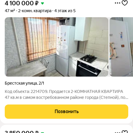
4 100 000
₽
47 м²
2-комн. квартира
4 этаж из 5
Брестская улица
,
2/1
Код объекта: 2214709. Продается 2-КОМНАТНАЯ КВАРТИРА
47 кв.м в самом востребованном районе города (Степной), по
адресу: ул. Брестская, д. 2/1. Планировка (на обе стороны, с
двумя балконами): уютная кухня, две изолированные комнаты
Позвонить
с выходом на