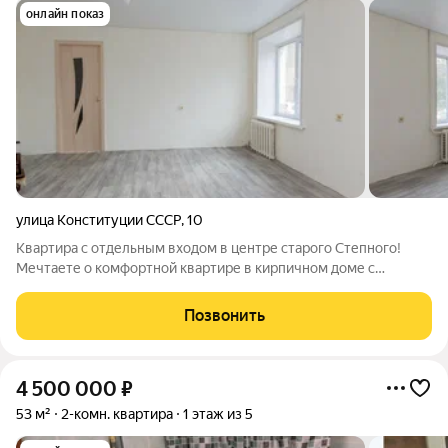
онлайн показ
улица Конституции СССР
,
10
Квартира с отдельным входом в центре старого Степного!
Мечтаете о комфортной квартире в кирпичном доме с
удобным расположением? Представляем вашему вниманию
2-комнатную квартиру в районе ТРЦ Север идеальный
Позвонить
вариант для жизни и бизнеса! Общая площадь
4 500 000
₽
53 м²
2-комн. квартира
1 этаж из 5