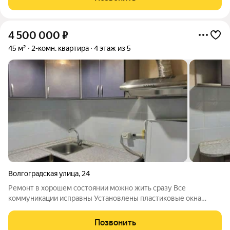
ремонт Окна выходят на МНТК
4 500 000
₽
45 м²
2-комн. квартира
4 этаж из 5
Волгоградская улица
,
24
Ремонт в хорошем состоянии можно жить сразу Все
коммуникации исправны Установлены пластиковые окна
Новая входная металлическая дверь Застеклённый балкон В
спальной комнате установлен кондиционер Подключён
Позвонить
стационарный телефон В подъезде