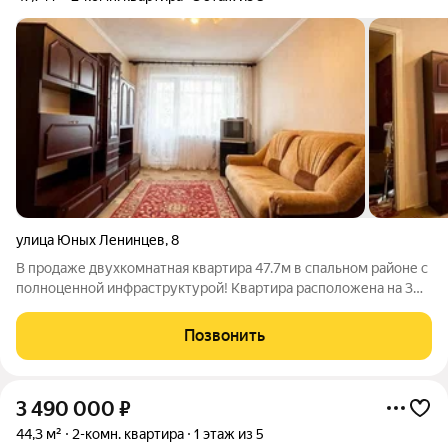
улица Юных Ленинцев
,
8
В продаже двухкомнатная квартира 47.7м в спальном районе с
полноценной инфраструктурой! Квартира расположена на 3
этаже дома 1975г постройки. Двор благоустроенный, чистый, с
хорошим озеленением, есть большая детская площадка,
Позвонить
хоккейная коробка.
3 490 000
₽
44,3 м²
2-комн. квартира
1 этаж из 5