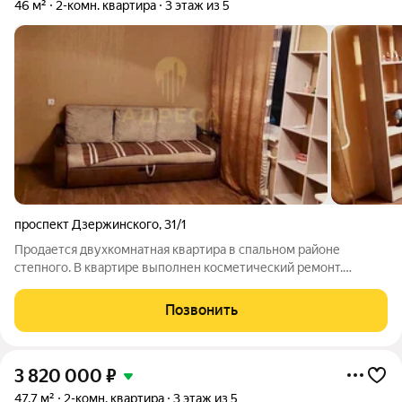
46 м²
2-комн. квартира
3 этаж из 5
проспект Дзержинского
,
31/1
Продается двухкомнатная квартира в спальном районе
степного. В квартире выполнен косметический ремонт.
Остается вся мебель и техника. Очень удобное
местоположение. ИНФРАСТРУКТУРА: -остановки в любую
Позвонить
часть города. - школа прям за домом -детские сады -
3 820 000
₽
47,7 м²
2-комн. квартира
3 этаж из 5