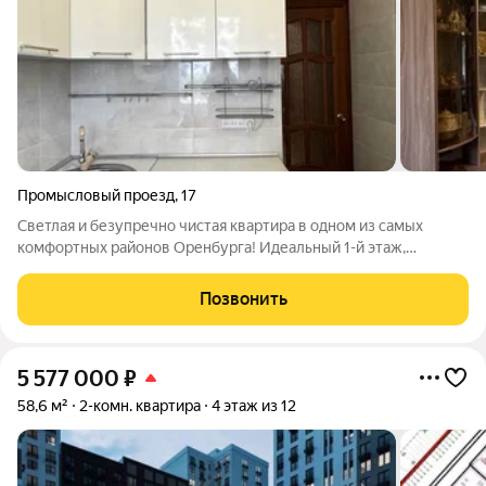
Промысловый проезд
,
17
Светлая и безупречно чистая квартира в одном из самых
комфортных районов Оренбурга! Идеальный 1-й этаж,
кухонный гарнитур в подарок и инфраструктура "в двух шагах"
от дома! Уют, порядок и тепло с первого дня после покупки
Позвонить
Ищете честную, опрятную
5 577 000
₽
58,6 м²
2-комн. квартира
4 этаж из 12