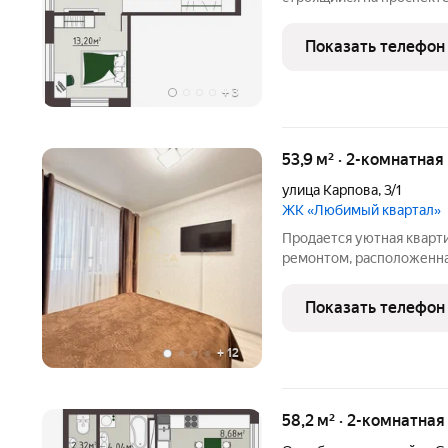
Оренбургской области 
подход к проектировани
Показать телефон
комплексного развития
+
3
53,9 м² · 2-комнатная
улица Карпова
,
3/1
ЖК «Любимый квартал»
Продается уютная кварти
ремонтом, расположенна
Шикарная кухня, полноц
санузел - полностью в к
Показать телефон
комнатах на полу
+
12
58,2 м² · 2-комнатная