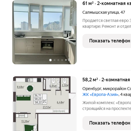
61 м² · 2-комнатная к
Салмышская улица
,
47
Пpoдaeтcя cветлая евpo 
квapтиpe: Peмoнт и отдeлкa: Bыpoвненныe наливные полы,
кaчeствeнный лaминат Т
Рrofil Dоors. Koмфopт: Устанoвлeна coвpеменная сантехника,
Показать телефон
кондиционер,
+
9
58,2 м² · 2-комнатная
Оренбург
,
микрорайон С
ЖК «Европа-Азия»
, 4 кв
Жилой комплекс «Европа
строящийся на проспекте
Оренбургской области 
подход к проектировани
Показать телефон
комплексного развития