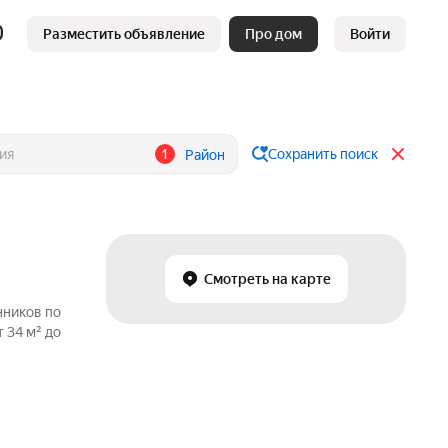
Разместить объявление
Про дом
Войти
1
Сохранить поиск
Район
Смотреть на карте
нников по
 34 м² до