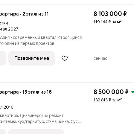
8 103 000
₽
вартира · 2 этаж из 11
119 144 ₽ за м²
отки
артал 2027
Азия - современный квартал, строящийся
Это один из первых проектов
включающий принципиально новый
ю и организации жизни по стандартам
Позвоните мне
сейчас
8 500 000
₽
квартира · 15 этаж из 16
132 813 ₽ за м²
ал 2016
 квартира. Дизайнерский ремонт.
системы, кух/гарнитур, ст/машинка. Сус.
ня. 1 собственник. Есть 2 парковочные
ту.