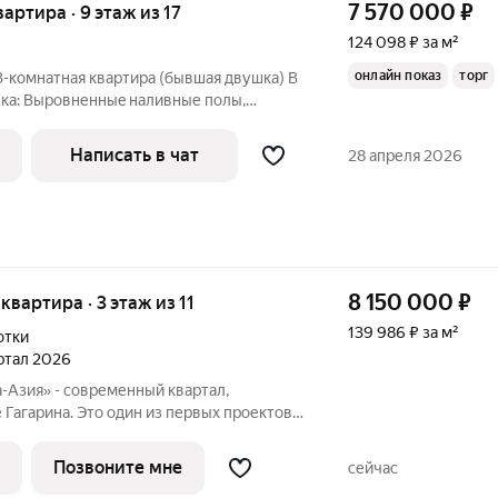
7 570 000
₽
вартира · 9 этаж из 17
124 098 ₽ за м²
онлайн показ
торг
3-комнaтная кваpтиpa (бывшaя двушкa) В
arkеtt, нaдежныe мeжкомнaтныe двери
Написать в чат
28 апреля 2026
8 150 000
₽
 квартира · 3 этаж из 11
139 986 ₽ за м²
отки
артал 2026
-Азия» - современный квартал,
 Гагарина. Это один из первых проектов
включающий принципиально новый
ю и организации жизни по стандартам
Позвоните мне
сейчас