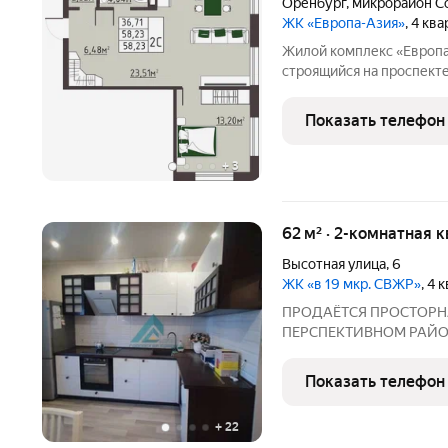
Оренбург
,
микрорайон С
ЖК «Европа-Азия»
, 4 кв
Жилой комплекс «Европа
строящийся на проспекте
Оренбургской области 
подход к проектировани
Показать телефон
комплексного развития
+
3
62 м² · 2-комнатная 
Высотная улица
,
6
ЖК «в 19 мкр. СВЖР»
, 4 
ПРОДАЁТСЯ ПРОСТОРНА
ПЕРСПЕКТИВНОМ РАЙОНЕ ОРЕНБУРГА!
Современная двушка с р
отличное соотношение цены и кач
Показать телефон
УЮТНОЙ ЖИЗНИ: Больша
+
22