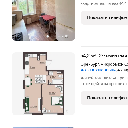
квартира площадью 44,4
втором этаже пятиэтажног
необходимое буквально 
Показать телефон
качественный ремонт в
+
10
54,2 м² · 2-комнатная
Оренбург
,
микрорайон С
ЖК «Европа-Азия»
, 4 кв
Жилой комплекс «Европа
строящийся на проспекте
Оренбургской области 
подход к проектировани
Показать телефон
комплексного развития
+
3