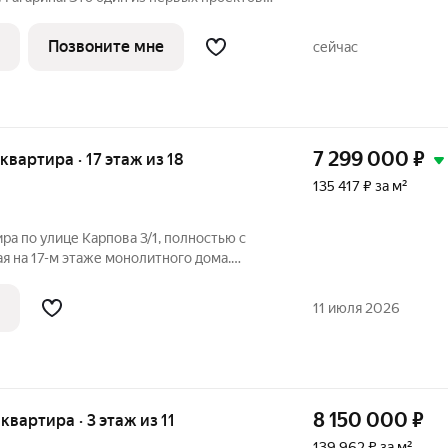
включающий принципиально новый
ю и организации жизни по стандартам
Позвоните мне
сейчас
7 299 000
₽
 квартира · 17 этаж из 18
135 417 ₽ за м²
ра по улице Карпова 3/1, полностью с
я на 17-м этаже монолитного дома.
енные распашные 2 комнаты, раздельный
афеле, просторный коридор! Во всех
11 июля 2026
8 150 000
₽
 квартира · 3 этаж из 11
139 962 ₽ за м²