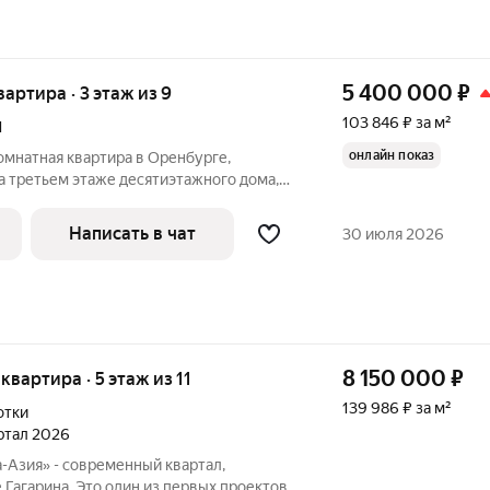
5 400 000
₽
вартира · 3 этаж из 9
103 846 ₽ за м²
1
онлайн показ
омнатная квартира в Оренбурге,
а третьем этаже десятиэтажного дома,
оставляет 51 кв. м, жилая площадь 35
Написать в чат
30 июля 2026
8 150 000
₽
 квартира · 5 этаж из 11
139 986 ₽ за м²
отки
артал 2026
-Азия» - современный квартал,
 Гагарина. Это один из первых проектов