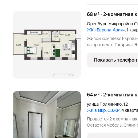
68 м² · 2-комнатная к
Оренбург
,
микрорайон С
ЖК «Европа-Азия»
, 1 кв
Жилой комплекс Европа-
на проспекте Гагарина. 
Оренбургской области 
подход к проектировани
Показать телефон
комплексного развития
+
3
64 м² · 2-комнатная 
улица Поляничко
,
12
ЖК в мкр. СВЖР
, 4 кварт
Продается 2 х комнатная
Остается мебель, Сплит 
Общая площадь 64/12 кух
места, за отдельную опла