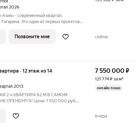
отки
артал 2026
-Азия» - современный квартал,
 Гагарина. Это один из первых проектов
включающий принципиально новый
ю и организации жизни по стандартам
Позвоните мне
сейчас
7 550 000
₽
квартира · 12 этаж из 14
121 774 ₽ за м²
квартал 2013
онлайн показ
Я 2-к КВАРТИРА 62 М В САМОМ
 Цена: 7 550 000 руб.
емонтом и частичной меблировкой
ества! ПЛАНИРОВКА ДЛЯ
вчера
я гостиная +