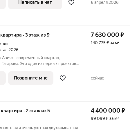
Написать в чат
6 апреля 2026
7 630 000
₽
 квартира · 3 этаж из 9
140 775 ₽ за м²
отки
артал 2026
-Азия» - современный квартал,
 Гагарина. Это один из первых проектов
включающий принципиально новый
ю и организации жизни по стандартам
Позвоните мне
сейчас
4 400 000
₽
я квартира · 2 этаж из 5
99 099 ₽ за м²
я светлая и очень уютная двухкомнатная