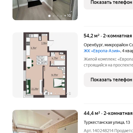
Показать телефон
+
10
54,2 м² · 2-комнатная
Оренбург
,
микрорайон С
ЖК «Европа-Азия»
, 4 кв
Жилой комплекс «Европа
строящийся на проспекте
Оренбургской области 
подход к проектировани
Показать телефон
комплексного развития
+
3
44,4 м² · 2-комнатна
Туркестанская улица
,
13
Арт. 140248214 Продаетс