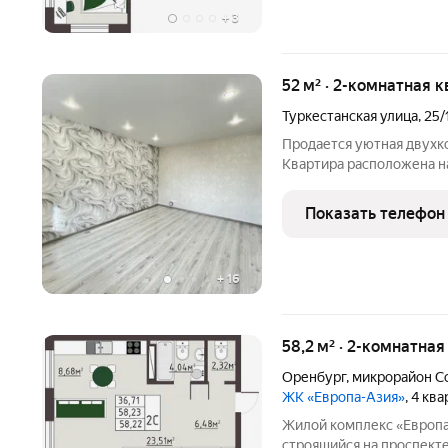
+
3
52 м² · 2-комнатная к
Туркестанская улица
,
25/
Продается уютная двухк
Квартира расположена н
Общая площадь квартиры с
кв. м, а площадь кухни 9 кв. м. Высота потолков 2.9 метра, что
Показать телефон
создает
+
16
58,2 м² · 2-комнатная
Оренбург
,
микрорайон С
ЖК «Европа-Азия»
, 4 кв
Жилой комплекс «Европа
строящийся на проспекте