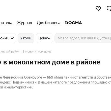
потека
Журнал
Для бизнеса
ройки
2 комн.
Цена
нинский район
В монолитном доме
 в монолитном доме в районе
е Ленинский в Оренбурге — 659 объявлений от агентств и собстве
а Яндекс Недвижимости. В нашем каталоге предложения площадью от
и и характеристики.