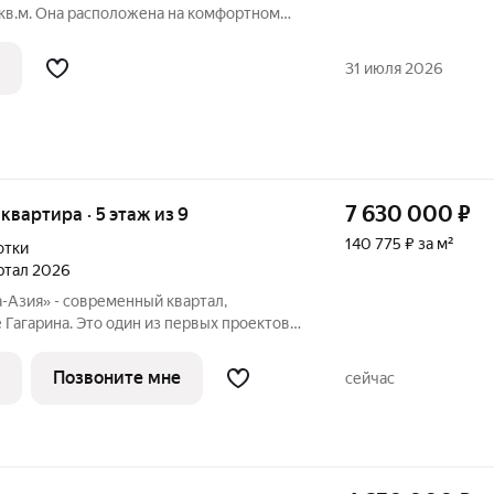
 кв.м. Она расположена на комфортном
о дома в центре города всё
под рукой. В квартире выполнен
31 июля 2026
7 630 000
₽
 квартира · 5 этаж из 9
140 775 ₽ за м²
отки
артал 2026
-Азия» - современный квартал,
 Гагарина. Это один из первых проектов
включающий принципиально новый
ю и организации жизни по стандартам
Позвоните мне
сейчас