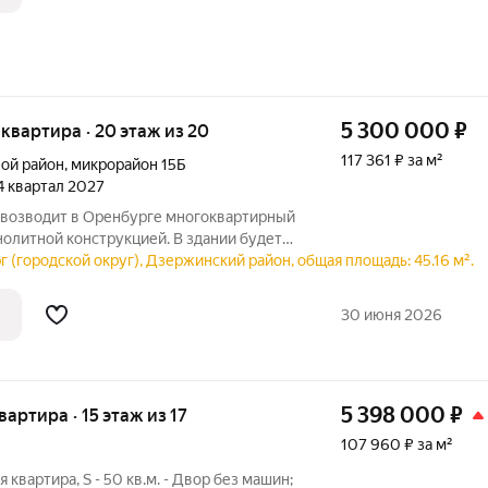
5 300 000
₽
я квартира · 20 этаж из 20
117 361 ₽ за м²
ой район
,
микрорайон 15Б
 4 квартал 2027
возводит в Оренбурге многоквартирный
олитной конструкцией. В здании будет
 (городской округ), Дзержинский район, общая площадь: 45.16 м².
30 июня 2026
5 398 000
₽
квартира · 15 этаж из 17
107 960 ₽ за м²
квартира, S - 50 кв.м. - Двор без машин;