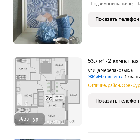
- Подземный паркинг; - 
Нестандартные планировк
планировок с окном в с
Показать телефон
размещена
+
1
53,7 м² · 2-комнатная
улица Черепановых
,
6
ЖК «Металлист»
, 1 квар
Отличие: район: Оренбур
Показать телефон
3D-тур
+
3