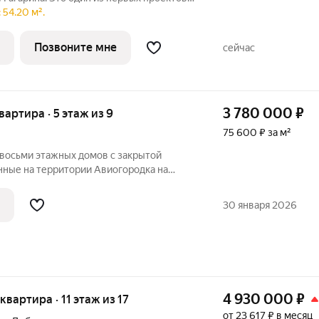
включающий принципиально новый
 54.20 м².
ю и организации жизни по стандартам
Позвоните мне
сейчас
3 780 000
₽
квартира · 5 этаж из 9
75 600 ₽ за м²
 восьми этажных домов с закрытой
ные на территории Авиогородка на
я , Авиационная , Илекское шоссе. B
в. О КВАРТИРЕ:
30 января 2026
вая
4 930 000
₽
 квартира · 11 этаж из 17
от 23 617 ₽ в месяц