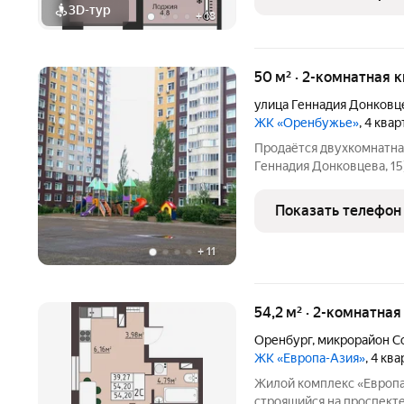
3D-тур
+
18
50 м² · 2-комнатная 
улица Геннадия Донковц
ЖК «Оренбужье»
, 4 ква
Продаётся двухкомнатная
Геннадия Донковцева, 15) современный ремонт, 12 этаж, ви
тишине, автономная коте
квартиру с современным 
Показать телефон
удобства. Никаких
+
11
54,2 м² · 2-комнатная
Оренбург
,
микрорайон С
ЖК «Европа-Азия»
, 4 кв
Жилой комплекс «Европа
строящийся на проспекте