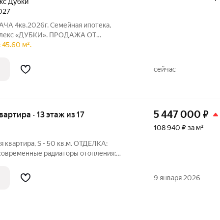
кс Дубки
2027
АЧА 4кв.2026г. Семейная ипотека,
плекс «ДУБКИ». ПРОДАЖА ОТ
те бесплатно только в официальном
 45.60 м².
нальные просторные евро планировки:
естного
сейчас
5 447 000
₽
квартира · 13 этаж из 17
108 940 ₽ за м²
 квартира, S - 50 кв.м. ОТДЕЛКА:
стеклопакеты; входная
9 января 2026