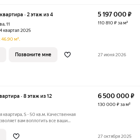
5 197 000
₽
 квартира · 2 этаж из 4
110 810 ₽ за м²
ва
,
11
 4 квартал 2025
 46.90 м².
Позвоните мне
27 июня 2026
6 500 000
₽
квартира · 8 этаж из 12
130 000 ₽ за м²
ра, S - 50 кв.м. Качественная
озволяет вам воплотить все ваши
создать уютное пространство для вашей
м! Наши специалисты помогут быстро и
27 октября 2025