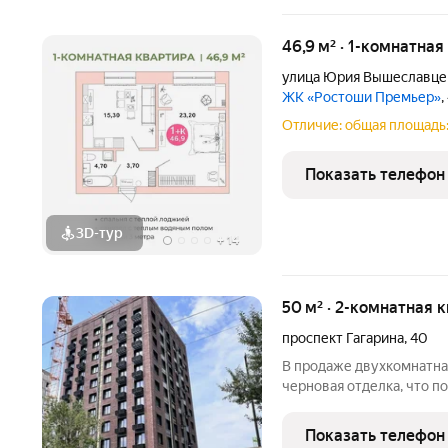
46,9 м² · 1-комнатная
улица Юрия Вышеславце
ЖК «Ростоши Премьер»
,
Отличие: общая площадь:
Показать телефон
3D-тур
+
14
50 м² · 2-комнатная 
проспект Гагарина
,
40
В продаже двухкомнатная кварти
черновая отделка, что п
дизайнерские задумки и 
семьи. А мы вам поможе
Показать телефон
по выгодной