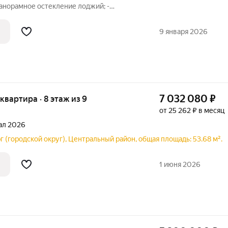
Панорамное остекление лоджий; -
и; - Мастер спальни; - Есть варианты
анузле. Между жилыми домами будет
9 января 2026
7 032 080
₽
 квартира · 8 этаж из 9
от 25 262 ₽ в месяц
тал 2026
г (городской округ), Центральный район, общая площадь: 53.68 м².
1 июня 2026