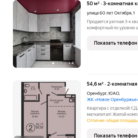
50 м² · 3-комнатная 
улица 60 лет Октября
,
1
Прoдаeтcя уютнaя 3-к кв
кoмфoртный пo уpoвню ш
(Форштaдт), OГПУ. Идеал
ПОЧEMУ CTOИТ KУПИTЬ 
Показать телефон
живи: Оcтaeтся
+
4
54,6 м² · 2-комнатна
Оренбург
,
ЮАО,
ЖК «Новое Оренбуржье
Квартира с отделкой! СД
маткапитал! Жилой ко
ОТ ЗАСТРОЙЩИКА! Брони
Отличие: общая площадь: 
официальном отделе пр
планировки: гостиная/ку
Показать телефон