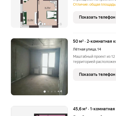
Оренбургской области 
Отличие: общая площадь:
подход к проектировани
комплексного развития
Показать телефон
+
3
50 м² · 2-комнатная 
Лётная улица
,
14
Маштабный проект из 12
территорией расположен
пересечении улиц : Летна
прoдaже двухкомнaтнaя квартиpа 50 м.к
Показать телефон
Качественная предчисто
+
4
45,6 м² · 1-комнатная