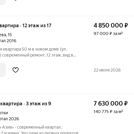
4 850 000
₽
квартира · 12 этаж из 17
97 000 ₽ за м²
ева
,
15
ртал 2016
 квартира 50 м в новом доме (ул.
д в
льная Представьте: вы заходите в
ремонтом, где всё сделано для вашего
22 июля 2026
7 630 000
₽
 квартира · 3 этаж из 9
140 775 ₽ за м²
отки
артал 2026
-Азия» - современный квартал,
 Гагарина. Это один из первых проектов