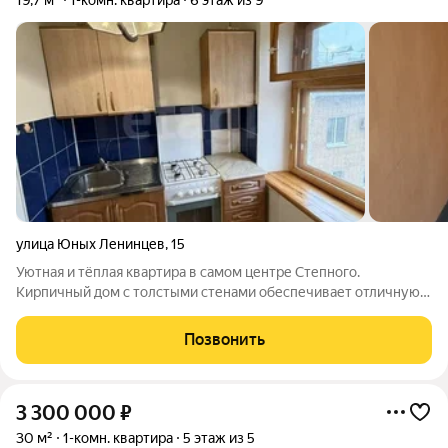
19,7 м²
1-комн. квартира
6 этаж из 9
улица Юных Ленинцев
,
15
Уютная и тёплая квартира в самом центре Степного.
Кирпичный дом с толстыми стенами обеспечивает отличную
шумоизоляцию и комфортную температуру в любое время
года. Квартира находится на комфортном 6 этаже.
Позвонить
Установлены качественные экологичные
3 300 000
₽
30 м²
1-комн. квартира
5 этаж из 5