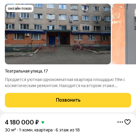
онлайн показ
Театральная улица
,
17
Продается уютная однокомнатная квартира площадью 19м с
косметическим ремонтом. Находится на втором этаже
кирпичного дома, построенного в 1971 году. Окна пластиковые
выходят во двор, что обеспечивает тишину и спокойствие.
Позвонить
Внутри квартиры есть шкафы и
4 180 000
₽
30 м²
1-комн. квартира
6 этаж из 18