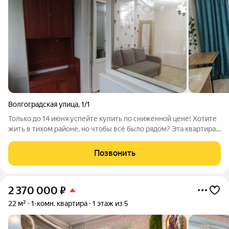
Волгоградская улица
,
1/1
Только до 14 июня успейте купить по сниженной цене! Хотите
жить в тихом районе, но чтобы всё было рядом? Эта квартира
находка. Свой закрытый двор с парком и огромной парковкой,
через дорогу ТЦ «Мармелад», а колледж вообще во дворе.
Позвонить
Внутри свежий
2 370 000
₽
22 м²
1-комн. квартира
1 этаж из 5