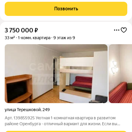
Ленинцев в доме №16 КВАРТИРА БЕЗ ГАЗОВОЙ КОЛОНКИ!
Что сделано: Выровнены стены Натяжные потолки
Позвонить
Пластиковые окна по всей квартире; Балкон остеклён
3 750 000
₽
33 м²
1-комн. квартира
9 этаж из 9
улица Терешковой
,
249
Арт. 139855925 Уютная 1-комнатная квартира в развитом
районе Оренбурга - отличный вариант для жизни. Если вы
ищете квартиру, в которую можно заехать сразу после