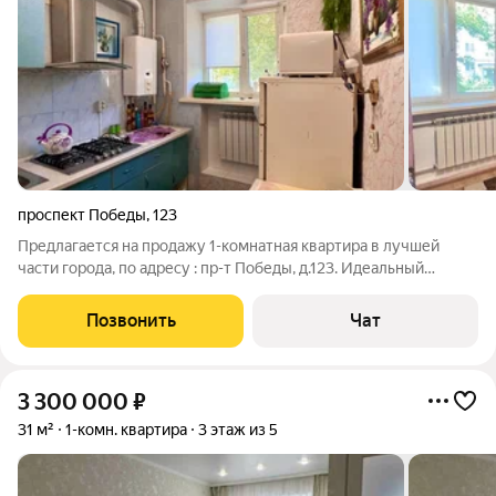
проспект Победы
,
123
Предлагается на продажу 1-комнатная квартира в лучшей
части города, по адресу : пр-т Победы, д.123. Идеальный
вариант для молодой семейной пары. Полноценный дом, не
общежитие. Общая площадь - 22 м. S гостиной - 13 м, кухня - 5
Позвонить
Чат
м. Совмещенный санузел,
3 300 000
₽
31 м²
1-комн. квартира
3 этаж из 5