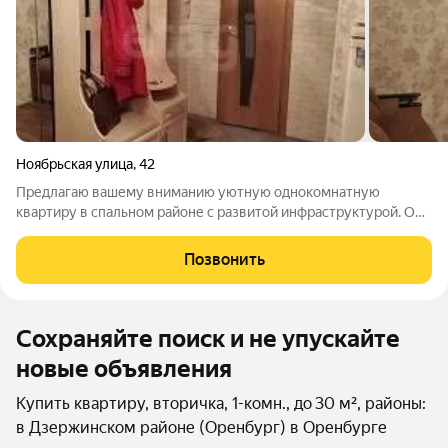
Ноябрьская улица
,
42
Предлагаю вашему вниманию уютную однокомнатную
квартиру в спальном районе с развитой инфраструктурой. О
КВАРТИРЕ И О ДОМЕ Дом содержится в образцовом
состоянии, с двором с парковочными местами и спокойной
Позвонить
атмосферой.Дом построен из кирпича, поэтому
Сохраняйте поиск и не упускайте
новые объявления
Купить квартиру, вторичка, 1-комн., до 30 м², районы:
в Дзержинском районе (Оренбург) в Оренбурге