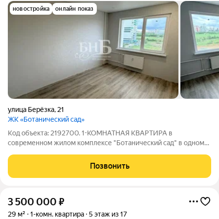
новостройка
онлайн показ
улица Берёзка
,
21
ЖК «Ботанический сад»
Код объекта: 2192700. 1-КОМНАТНАЯ КВАРТИРА в
современном жилом комплексе "Ботанический сад" в одном
из самых востребованных районов города, по адресу:
г.Оренбург, ул. Берёзка, д. 21. Новый дом - 2025г постройки.
Позвонить
Квартира без истории проживания, Вы
3 500 000
₽
29 м²
1-комн. квартира
5 этаж из 17