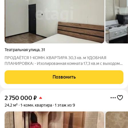
Театральная улица
,
31
ПРОДАЁТСЯ 1-КОМН. КВАРТИРА 30,3 кв. м УДОБНАЯ
ПЛАНИРОВКА: - Изолированная комната 17,3 кв.м с выходом
на балкон. - Кухня 5,5 кв.м. - Прихожая 4,7 м (есть место под
встроенный шкаф) - Санузел 2,8 м совмещенный. Квартира
Позвонить
уютная и cветлaя.
2 750 000
₽
24,2 м²
1-комн. квартира
1 этаж из 9