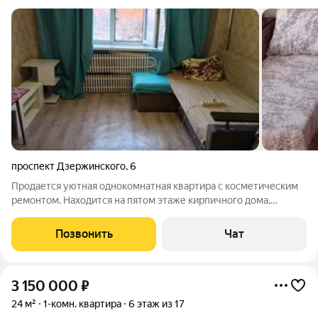
проспект Дзержинского
,
6
Продается уютная однокомнатная квартира с косметическим
ремонтом. Находится на пятом этаже кирпичного дома,
построенного в 1980 году. Из окон открывается вид на улицу.
В квартире совмещенный санузел, что обеспечивает
Позвонить
Чат
дополнительное удобство. Кухня
3 150 000
₽
24 м²
1-комн. квартира
6 этаж из 17