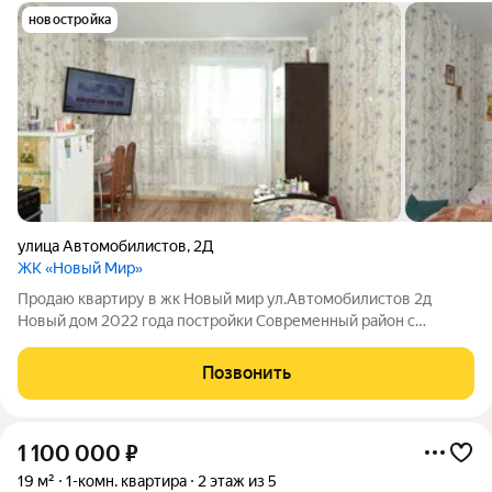
новостройка
улица Автомобилистов
,
2Д
ЖК «Новый Мир»
Продаю квартиру в жк Новый мир ул.Автомобилистов 2д
Новый дом 2022 года постройки Современный район с
развитой инфраструктурой в шаговой доступности: Детские
сады N201, N18 Лицей N 5 Детские развивающие центры
Позвонить
Поликлиники для взрослых и детей
1 100 000
₽
19 м²
1-комн. квартира
2 этаж из 5