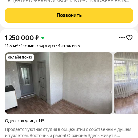
" В ЦЕНТРЕ ОРЕНБУРГА! КВАРТИРА РАСПОЛОЖЕНА НА 18
ЭТАЖЕ ,СВЕРХУ ЕСТЬ ТЕХЭТАЖ , ЭТО ОГРОМНЫЙ ПЛЮС ,
ОТСУТСТВИЕ СОСЕДЕЙ СВЕРХУ ! Идеальный вариант для
Позвонить
комфортной жизни, инвестиции или первой собственной
1 250 000
₽
11,5 м²
1-комн. квартира
4 этаж из 5
онлайн показ
Одесская улица
,
115
Продаётся уютная студия в общежитии с собственным душем
и туалетом, Восточный район! О районе: Здесь живут в