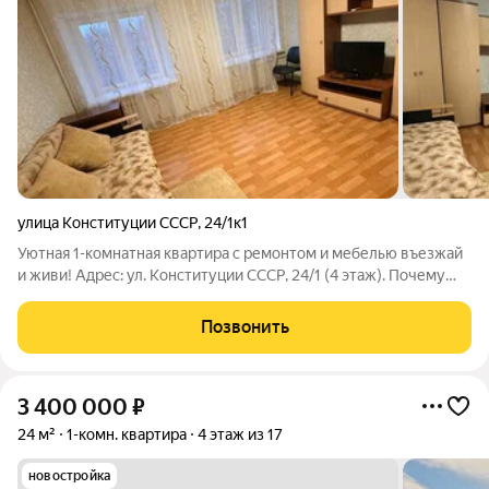
улица Конституции СССР
,
24/1к1
Уютная 1-комнатная квартира с ремонтом и мебелью въезжай
и живи! Адрес: ул. Конституции СССР, 24/1 (4 этаж). Почему
эту квартиру стоит посмотреть прямо сейчас? Всё рядом для
комфортной жизни: Школы и детский сад в шаговой
Позвонить
доступности. Магазины на
3 400 000
₽
24 м²
1-комн. квартира
4 этаж из 17
новостройка