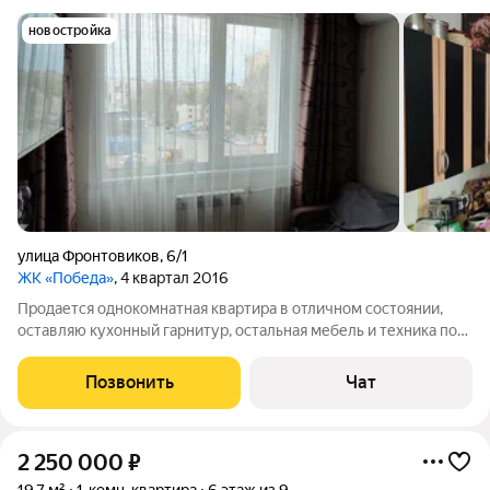
новостройка
улица Фронтовиков
,
6/1
ЖК «Победа»
, 4 квартал 2016
Продается однокомнатная квартира в отличном состоянии,
оставляю кухонный гарнитур, остальная мебель и техника по
договорённости. Один собственник, владею квартирой с 2016
года, никто не прописан, нет обременений. Полная сумма в
Позвонить
Чат
ДКП. Если не
2 250 000
₽