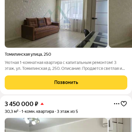
Томилинская улица
,
250
Уютная 1-комнатная квартира с капитальным ремонтом! 3
этаж, ул. Томилинская д. 250. Описание: Продается светлая и
очень уютная однокомнатная квартира. Отличный вариант для
тех, кто ищет жилье «без сюрпризов» в тихом и спокойном
Позвонить
районе. Почему стоит
3 450 000
₽
30,3 м²
1-комн. квартира
3 этаж из 5