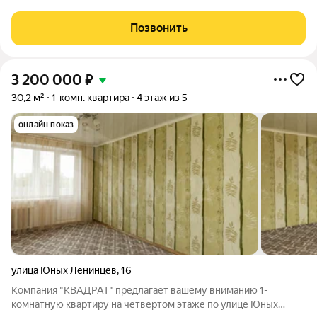
основном семьи с детьми во дворах всегда шумно и весело,
детские площадки забиты ребятишками. Соседи спокойные,
Позвонить
дружелюбные. Отличное место
3 200 000
₽
30,2 м²
1-комн. квартира
4 этаж из 5
онлайн показ
улица Юных Ленинцев
,
16
Компания "КВАДРАТ" предлагает вашему вниманию 1-
комнатную квартиру на четвертом этаже по улице Юных