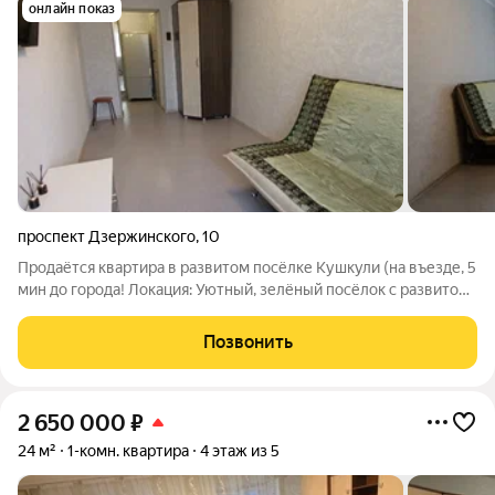
онлайн показ
проспект Дзержинского
,
10
Продаётся квартира в развитом посёлке Кушкули (на въезде, 5
мин до города! Локация: Уютный, зелёный посёлок с развитой
инфраструктурой (школа, сад, магазины). До ТЦ «Мармелад» 5
минут на машине, до остановки 5 минут пешком. До Степного
Позвонить
рукой
2 650 000
₽
24 м²
1-комн. квартира
4 этаж из 5