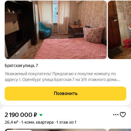
Братская улица
,
7
Уважаемый покупатель! Предлагаю к покупке комнату по
адресу г. Оренбург улица Братская 7 на 3/9 этажного дома.
Чистая, светлая есть выход для для установки стиральной
машины. Вся мебель останется новым собственникам,
Позвонить
холодильник по договоренности.
2 190 000
₽
26,4 м²
1-комн. квартира
1 этаж из 1