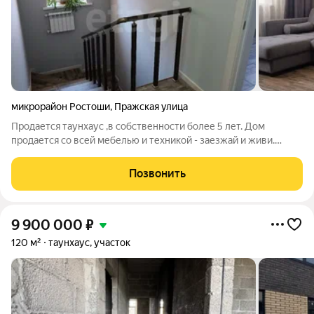
микрорайон Ростоши
,
Пражская улица
Продается таунхаус ,в собственности более 5 лет. Дом
продается со всей мебелью и техникой - заезжай и живи.
Ремонт делали для себя и родителей еще до войны, поэтому
бОльшая часть отделки и материалов заграничные (не Китай).
Позвонить
Продажа в связи с
9 900 000
₽
120 м²
таунхаус, участок