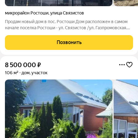
микрорайон Ростоши
,
улица Связистов
Продам новый дом в пос. Ростоши Дом расположен в самом
начале поселка Ростоши - ул. Связистов /ул. Газпромовская.
Дом построен по индивидуальному проекту . Отличительная
черта этого дома комфортная планировка, высокие потолки 3
Позвонить
м. , панорамные окна .
8 500 000
₽
106 м²
дом, участок