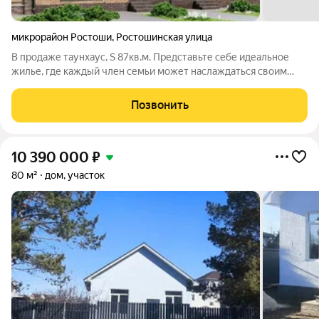
микрорайон Ростоши
,
Ростошинская улица
В продаже таунхаус, S 87кв.м. Представьте себе идеальное
жилье, где каждый член семьи может наслаждаться своим
личным пространством, не жертвуя комфортом и уютом
общей зоны. Теперь это стало возможным благодаря
Позвонить
функциональным таунхаусам в жилом
10 390 000
₽
80 м²
дом, участок