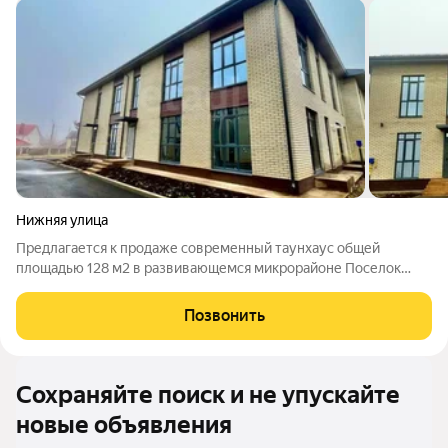
Нижняя улица
Предлагается к продаже современный таунхаус общей
площадью 128 м2 в развивающемся микрорайоне Поселок
Ростоши. Объединяя преимущества загородной жизни и
городского комфорта, объект находится в 15 минутах езды от
Позвонить
центра Оренбурга, обеспечивая отличную
Сохраняйте поиск и не упускайте
новые объявления