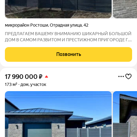
микрорайон Ростоши
,
Отрадная улица
,
42
ПРЕДЛАГАЕМ ВАШЕМУ ВНИМАНИЮ ШИКАРНЫЙ БОЛЬШОЙ
ДОМ В САМОМ РАЗВИТОМ И ПРЕСТИЖНОМ ПРИГОРОДЕ Г.
ОРЕНБУРГА: РОСТОШИ, УЛ. ОТРАДНАЯ Д. 42! ДОМ
ПОДХОДИТ ПОД СЕМЕЙНУЮ ИПОТЕКУ - 6%! Данный объект
Позвонить
располагается в потрясающей локации! Самый центр
Ростошей, не
17 990 000
₽
173 м²
дом, участок