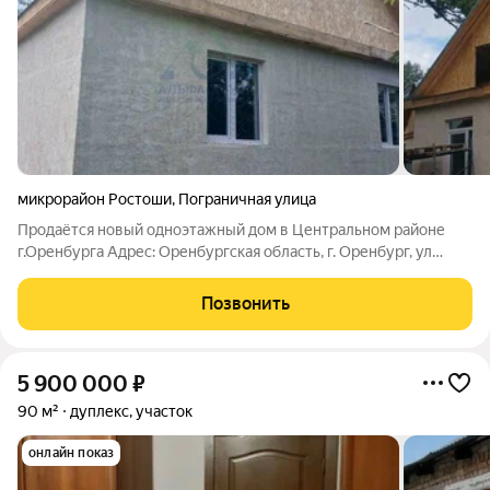
микрорайон Ростоши
,
Пограничная улица
Продаётся новый одноэтажный дом в Центральном районе
г.Оренбурга Адрес: Оренбургская область, г. Оренбург, ул
Витебская Общая площадь: 83,7 кв.м. Уютный дом с удобной
планировкой ждёт своих хозяев! В доме: кухнягостиная; три
Позвонить
изолированные комнаты;
5 900 000
₽
90 м²
дуплекс, участок
онлайн показ