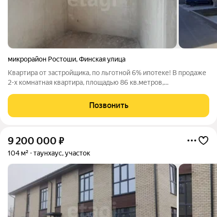
микрорайон Ростоши
,
Финская улица
Квартира от застройщика, по льготной 6% ипотеке! В продаже
2-х комнатная квартира, площадью 86 кв.метров,
расположенная в 2-х этажном таунхаусе на улице Финская
поселка Ростоши города Оренбурга. Загородная
Позвонить
недвижимость на собственном земельном
9 200 000
₽
104 м²
таунхаус, участок