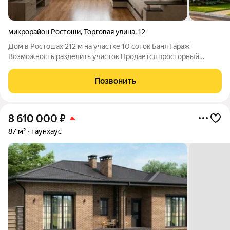
микрорайон Ростоши
,
Торговая улица
,
12
Дом в Ростошах 212 м на участке 10 соток Баня Гараж
Возможность разделить участок Продаётся просторный
кирпичный дом в посёлке Ростоши (Оренбург),
расположенный на угловом земельном участке 10 соток с
Позвонить
выходом на две улицы. Это отличный вариант как
8 610 000
₽
87 м²
таунхаус