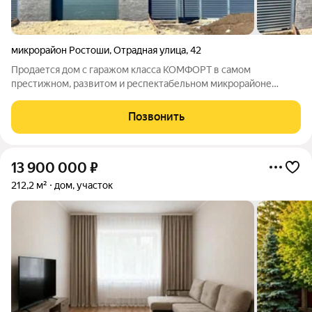
микрорайон Ростоши
,
Отрадная улица
,
42
Продается дом с гаражом класса КОМФОРТ в самом
престижном, развитом и респектабельном микрорайоне
города Оренбурга "Ростоши"! Подойдет для комфортного
проживания большой семьи вдали от городской суеты. ЦЕНА
Позвонить
ОТ ЗАСТРОЙЩИКА!!! Общaя площaдь дома
13 900 000
₽
212,2 м²
дом, участок