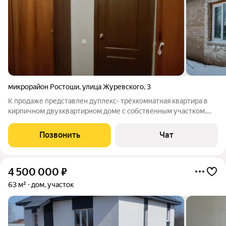
микрорайон Ростоши
,
улица Журевского
,
3
К продаже представлен дуплекс- трёхкомнатная квартира в
кирпичном двухквартирном доме с собственным участком.
Квартира в хорошем состоянии, пластиковые окна, натяжной
потолок,теплый пол, санузел отделан современной кафельной
Позвонить
Чат
плиткой. Комнаты
4 500 000
₽
63 м²
дом, участок