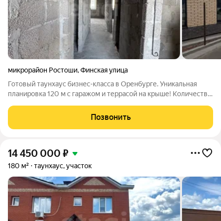
микрорайон Ростоши
,
Финская улица
Готовый таунхаус бизнес-класса в Оренбурге. Уникальная
планировка 120 м с гаражом и террасой на крыше! Количество
домов ограничено! Успейте стать владельцем элитного жилья
в самом перспективном районе города. О доме: Простор 120 м
Позвонить
на двух уровнях
14 450 000
₽
180 м²
таунхаус, участок