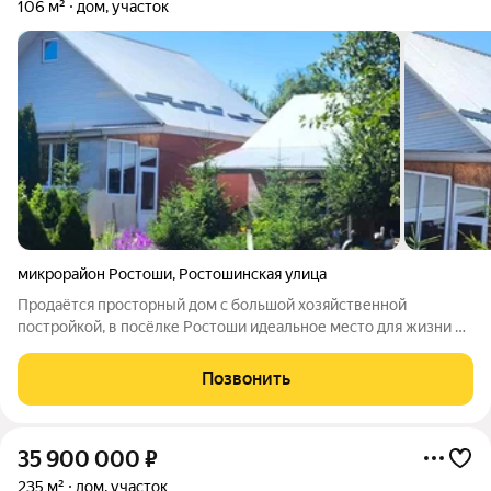
106 м²
дом, участок
микрорайон Ростоши
,
Ростошинская улица
Продаётся просторный дом с большой хозяйственной
постройкой, в посёлке Ростоши идеальное место для жизни и
отдыха. О доме: Основной дом 106 м, уютный и комфортный
для круглогодичного проживания. Просторные комнаты, всё
Позвонить
продумано для удобства. Хоз
35 900 000
₽
235 м²
дом, участок