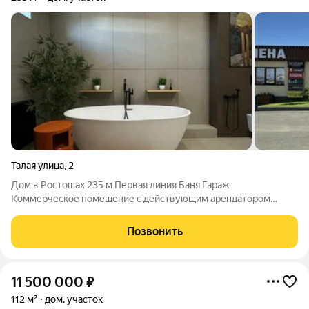
Талая улица
,
2
Дом в Ростошах 235 м Первая линия Баня Гараж
Коммерческое помещение с действующим арендатором
Продаётся эксклюзивный одноэтажный дом в посёлке
Ростоши (Оренбург) с действующим арендным бизнесом. Это
Позвонить
редкое предложение, которое объединяет комфорт
11 500 000
₽
112 м²
дом, участок