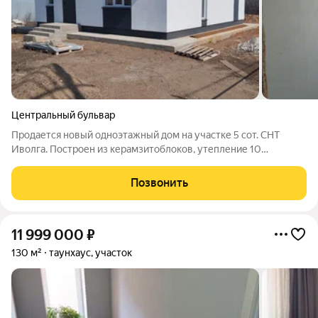
Центральный бульвар
Продается новый одноэтажный дом на участке 5 сот. СНТ
Иволга. Построен из керамзитоблоков, утепление 10
пенопласт фасадный, наружная отделка короед. Предчистовая
отделка. Пластиковые окна. Отопление теплые полы. Своя
Позвонить
скважина. Септик 6 куб. Также
11 999 000
₽
130 м²
таунхаус, участок