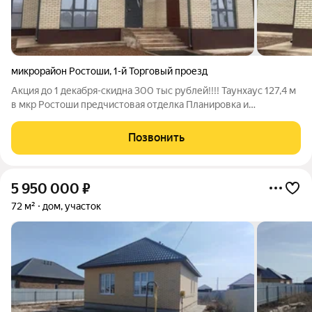
микрорайон Ростоши
,
1-й Торговый проезд
Акция до 1 декабря-скидна 300 тыс рублей!!!! Таунхаус 127,4 м
в мкр Ростоши предчистовая отделка Планировка и
инженерия - Первый этаж: кухнягостиная, спальня, санузел. -
Второй этаж: три комнаты и ванная комната. - Материал стен:
Позвонить
5 950 000
₽
72 м²
дом, участок