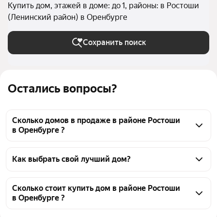
Купить дом, этажей в доме: до 1, районы: в Ростоши
(Ленинский район) в Оренбурге
Сохранить поиск
Остались вопросы?
Сколько домов в продаже в районе Ростоши
в Оренбурге ?
На Яндекс Недвижимости в продаже в районе 
Ростоши в Оренбурге 25 домов, из них 25 
Как выбрать свой лучший дом?
объявлений от агентств
Чтобы купить одноэтажный дом в районе Ростоши, 
воспользуйтесь тепловой картой для оценки 
Сколько стоит купить дом в районе Ростоши
в Оренбурге ?
инфраструктуры и транспортной доступности в 
выбранном районе в районе Ростоши в Оренбурге
Цена за квадратный метр
24 603 — 152 766 ₽