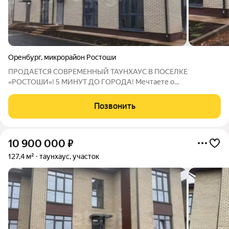
Оренбург
,
микрорайон Ростоши
ПРОДАЕТСЯ СОВРЕМЕННЫЙ ТАУНХАУС В ПОСЕЛКЕ
«РОСТОШИ»! 5 МИНУТ ДО ГОРОДА! Мечтаете о
современном жилье за городом, но без компромиссов по
комфорту и доступности? Этот таунхаус идеальный баланс
Позвонить
между уютом частного дома и всеми преимуществами
городской
10 900 000
₽
127,4 м²
таунхаус, участок