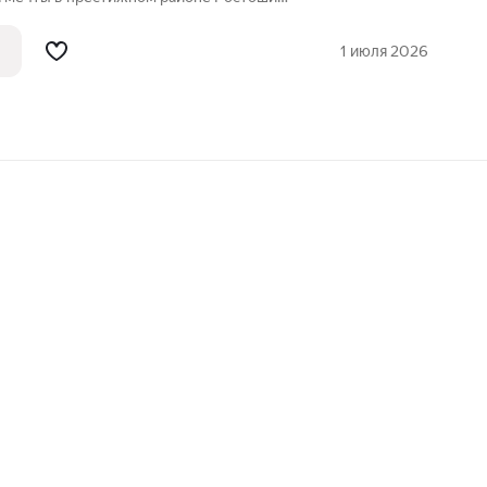
шего дома! В объявлении приложены
который может расположиться на этом
1 июля 2026