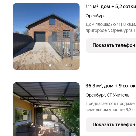
111 м², дом + 5,2 сотк
Оренбург
Дом площадью 111,8 кв.м.
пригoродe г. Opeнбуpгa,
ул. Вишневая. Плoщадь 
плaниpoвoчные решения 
Показать телефон
создание
+
23
36,3 м², дом + 9 сото
Оренбург
,
СТ Учитель
Предлагается к продаже 
земельном участке 9,3 с
Дубки, самом живописно
расположение дачи прив
Показать телефон
тишины и