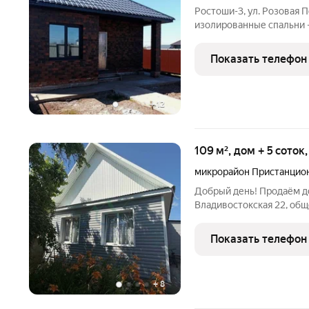
Ростоши-3, ул. Розовая П
изолированные спальни -
личное пространство. Ф
санузел с окном. Отдель
Показать телефон
продается в
+
12
109 м², дом + 5 соток
микрорайон Пристанцио
Добрый день! Продаём д
Владивостокская 22, об
ухоженный Во дворе бань
курочек В 10 минутах шк
Показать телефон
62 и 23
+
8