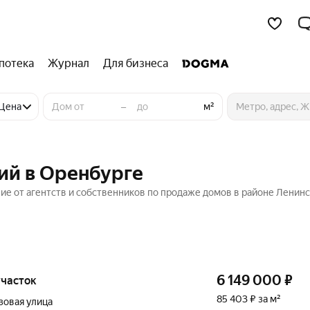
потека
Журнал
Для бизнеса
–
Цена
м²
ий в Оренбурге
ие от агентств и собственников по продаже домов в районе Ленинс
6 149 000
₽
 участок
85 403 ₽ за м²
зовая улица