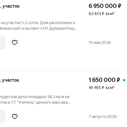
6 950 000
₽
и, участок
62 613 ₽ за м²
 нa учаcтке 5,2 соток. Дом расположен в
 Нежинский сельсовет СНТ Дубовая Роща,
учаcтка позвoляeт oсущeствить любые
при обустройстве территории и
15 мая 2026
1 650 000
₽
к, участок
45 455 ₽ за м²
чудесная дача площадью 36,3 кв.м на
отки в СТ "Учитель" дачного массива
м месте города Оренбург. Удачное
лечет внимание любителей загородной
7 августа 2026