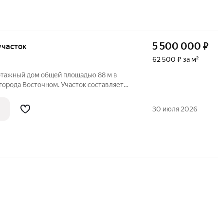
5 500 000
₽
 участок
62 500 ₽ за м²
тажный дом общей площадью 88 м в
ок составляет
описной природой и идеально подходит
 Дом оснащён современным совмещённым
30 июля 2026