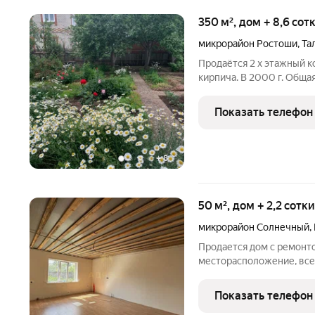
350 м², дом + 8,6 сот
микрорайон Ростоши
,
Та
Продаётся 2 х этажный к
кирпича. В 2000 г. Обща
центральные. На 1 этаже с
спальни . В доме 2 су. С
Показать телефон
1
+
8
50 м², дом + 2,2 сотк
микрорайон Солнечный
,
Продается дом с ремонто
месторасположение, все 
потолок , межкомнатные
дома 50 кв. Система теп
Показать телефон
дома. Свет подключен