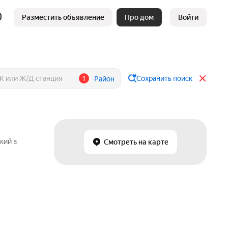
Разместить объявление
Про дом
Войти
1
Сохранить поиск
Район
кий в
Смотреть на карте