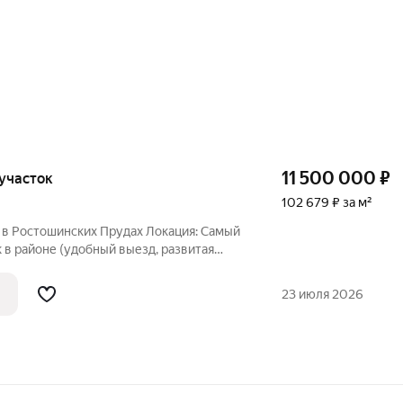
11 500 000
₽
, участок
102 679 ₽ за м²
 в Ростошинских Прудах Локация: Самый
к в районе (удобный выезд, развитая
 Мягкая кровля тишина в
23 июля 2026