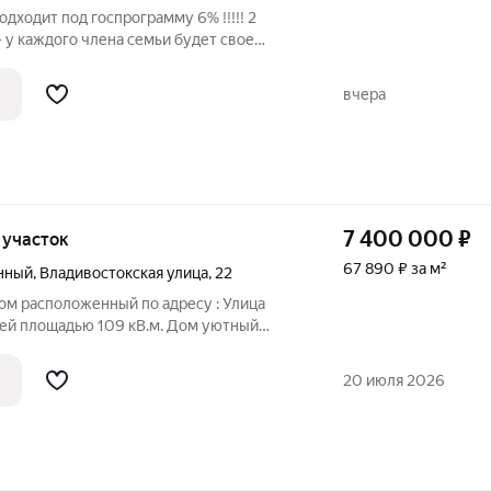
одходит под госпрограмму 6% !!!!! 2
 у каждого члена семьи будет свое
ункциональный коридор и большой
но котельная площадью 8 кв.м. Дом
вчера
7 400 000
₽
, участок
67 890 ₽ за м²
нный
,
Владивостокская улица
,
22
ом расположенный по адресу : Улица
щей площадью 109 кВ.м. Дом уютный
ка , подсобка с погребом и вальер для
ола 11 и автобусная остановка ( маршрут
20 июля 2026