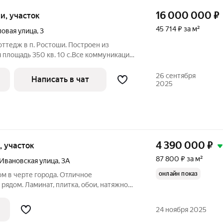
16 000 000
₽
ки, участок
45 714 ₽ за м²
ловая улица
,
3
оттедж в п. Ростоши. Построен из
я площадь 350 кв. 10 с.Все коммуникации
толовая , кухня, зал. На 2 этаже 4
ауна бассейном. Большой подвал. Гараж на
26 сентября
Написать в чат
2025
4 390 000
₽
и, участок
87 800 ₽ за м²
Ивановская улица
,
3А
онлайн показ
м в черте города. Отличное
рядом. Ламинат, плитка, обои, натяжной
 двери. Площадь земли 2 соток Площадь
лый пол во всех помещениях жилого
24 ноября 2025