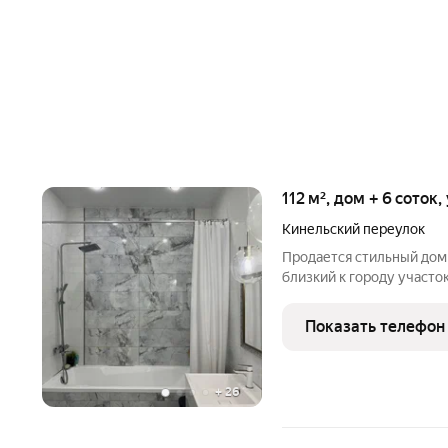
112 м², дом + 6 соток
Кинельский переулок
Продается стильный дом
близкий к городу участо
инфраструктура). Дом: Дизайнерский ремонт (продуманные
планировки, качественные материалы).
Показать телефон
любую погоду.
+
26