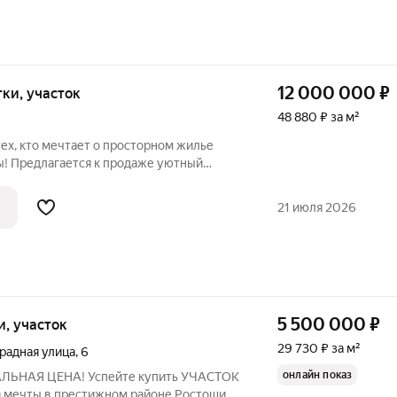
12 000 000
₽
отки, участок
48 880 ₽ за м²
ех, кто мечтает о просторном жилье
ы! Предлагается к продаже уютный
дом общей площадью 245,5 кв. м. с
живописном районе в СНТ Виктория по
21 июля 2026
5 500 000
₽
ки, участок
29 730 ₽ за м²
радная улица
,
6
онлайн показ
АЛЬНАЯ ЦЕНА! Успейте купить УЧАСТОК
а мечты в престижном районе Ростоши