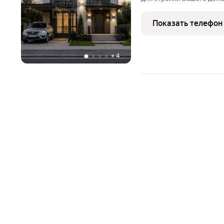
идеальное место для ва
рендеры проекта дома, 
Показать телефон
участке, с учетом
+
4