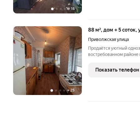
+
16
88 м², дом + 5 соток,
Приволжская улица
Продаётся уютный одноэ
востребованном районе города Восточном. Участ
4,81 сотки, окружён жив
для семейного отдыха.
Показать телефон
санузлом,
+
25