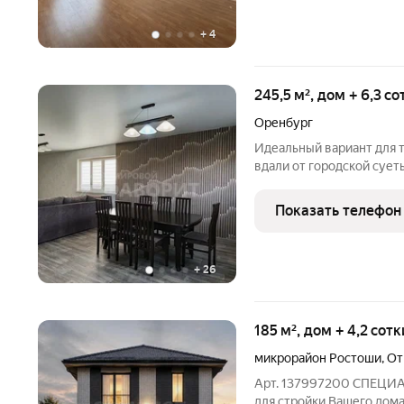
+
4
245,5 м², дом + 6,3 с
Оренбург
Идеальный вариант для т
вдали от городской сует
просторный 2х- этажный 
гаражом на 2 машины в 
Показать телефон
адресу: Удачи, 27.
+
26
185 м², дом + 4,2 сот
микрорайон Ростоши
,
От
Арт. 137997200 СПЕЦИ
для стройки Вашего дом