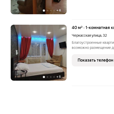
+
6
40 м² · 1-комнатная 
Черкасская улица
,
32
Благоустроенные кварти
возможно размещение до
2022г Центр, рядом ОГУ,
и детский парки, центра
Показать телефон
большая
+
5