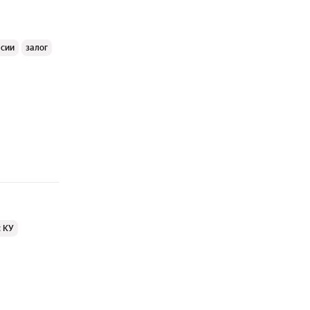
ссии
залог
с КУ