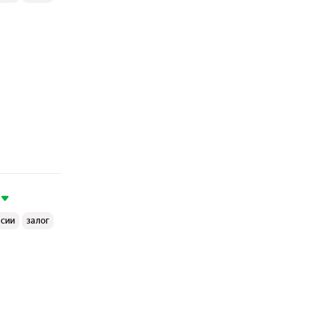
ссии
залог