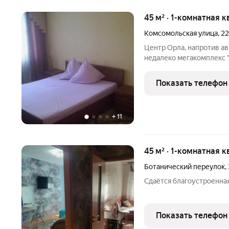
45 м² · 1-комнатная 
Комсомольская улица
,
2
Центр Орла, напротив ав
недалеко мегакомплекс "
длительный срок. Новый 
бытовая техника,2+2 спа
Показать телефон
FI, кабельное
+
11
45 м² · 1-комнатная 
Ботанический переулок
,
Сдаётся благоустроенна
Показать телефон