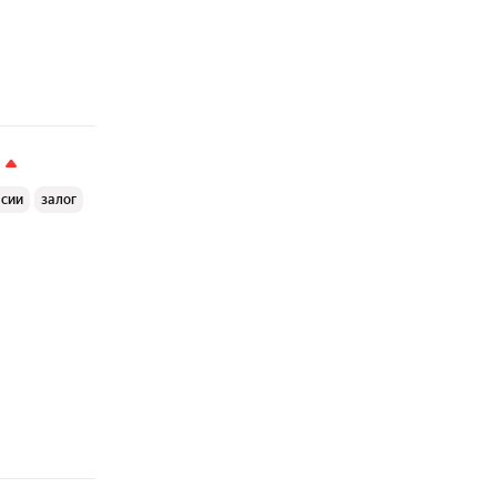
ссии
залог