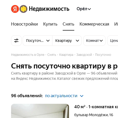
Орёл
Новостройки
Купить
Снять
Коммерческая
И
Посуточно
Квартиру
Комнат
Цен
Недвижимость в Орле
Снять
Квартира
Заводской
Посуточно
Снять посуточно квартиру в 
Снять квартиру в районе Заводской в Орле — 96 объявлений о
на Яндекс Недвижимости. Каталог свежих предложений площа
96 объявлений:
по актуальности
40 м² · 1-комнатная 
бульвар Молодёжи
,
16