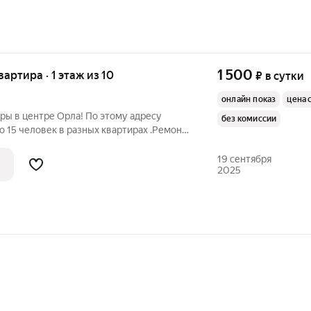
1 500
квартира · 1 этаж из 10
₽
в сутки
онлайн показ
цена 
ры в центре Орла! По этому адресу
без комиссии
 15 человек в разных квартирах .Ремонт
 РАНХиГС, ТЮЗ, ул, Ленинская, городской
льный рынок, ул. Комсомольская рядом,
19 сентября
2025