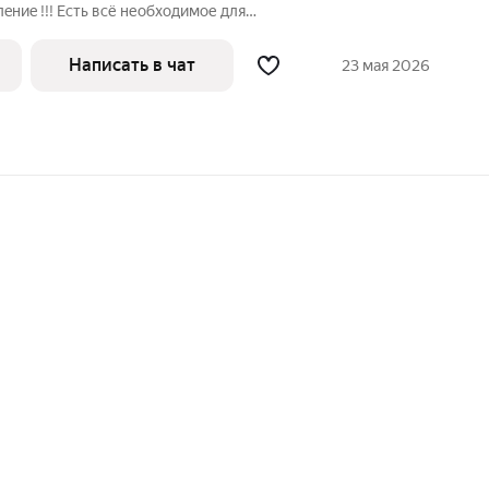
иe !!! Есть всё необходимое для
 Спальные места 2 ++1. Залог 1000
е уборки до 18.00 . Залог с детьми до 5
Написать в чат
23 мая 2026
вращается