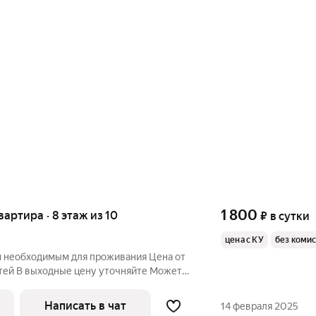
1 800
квартира · 8 этаж из 10
₽
в сутки
цена с КУ
без коми
ем необходимым для проживания Цена от
стей В выходные цену уточняйте Может
человек доплата за гостя +500 Залог -
 выселении, при условии порядка и
Написать в чат
14 февраля 2025