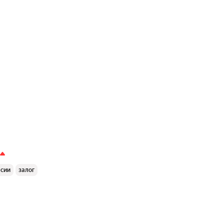
ссии
залог