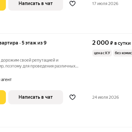
Написать в чат
17 июля 2026
2 000
квартира · 5 этаж из 9
₽
в сутки
цена с КУ
без коми
орожим своей репутацией и
ир, поэтому для проведения различных
ятий: дни рождения, вечеринки,
артиры не сдаются! ЗАСЕЛЕНИЕ
 агент
заезда после 14:00
Написать в чат
24 июля 2026