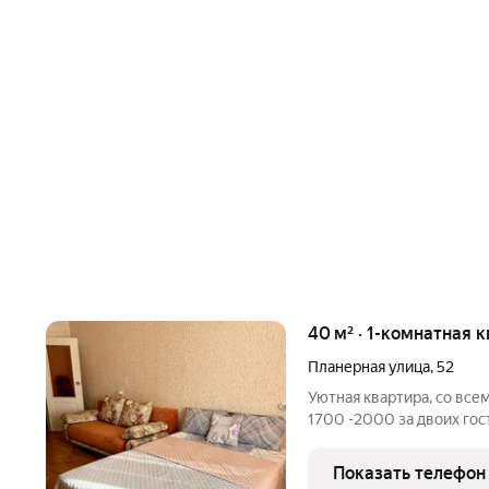
40 м² · 1-комнатная 
Планерная улица
,
52
Уютная квартира, со вс
1700 -2000 за двоих го
разместиться семья из 4 
1000р, возвращается при
Показать телефон
чистоты,