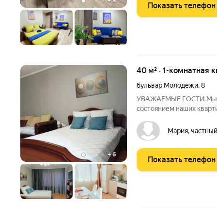
+
9
Показать телефон
40 м² · 1-комнатная 
бульвар Молодёжи
,
8
УВАЖАЕМЫЕ ГОСТИ Мы д
состоянием наших кварт
увеселительных меропри
праздники и т.п наши кв
Мария, частный
ДИСТАНЦИОННОЕ Время 
+
6
Показать телефон