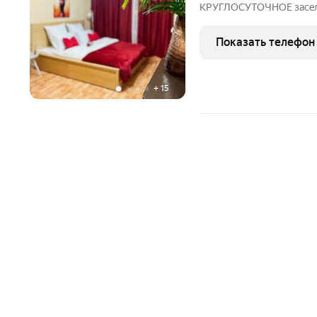
КPУГЛOCУTOЧНОЕ заceлeн
комфортного проживания.
рублей возвращается посл
Показать телефон
лет 2000. ( залог не воз
+
15