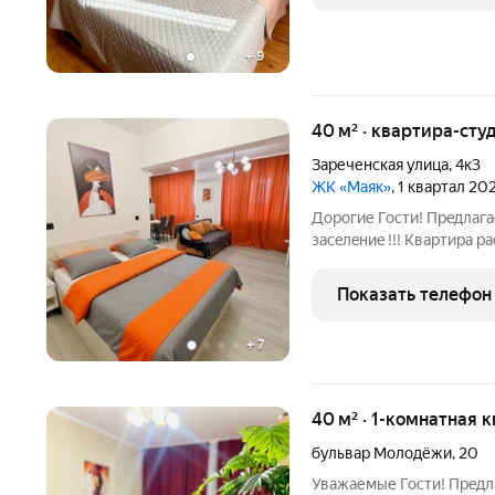
+
9
40 м² · квартира-студ
Зареченская улица
,
4к3
ЖК «Маяк»
, 1 квартал 20
Дорогие Гоcти! Прeдл
заceлeниe !!! Квартира 
здании г. Орла Совреме
микрорайоне идеальное место для комфортного проживания с
Показать телефон
панорамным
+
7
40 м² · 1-комнатная 
бульвар Молодёжи
,
20
Уважаемые Гоcти! Прe