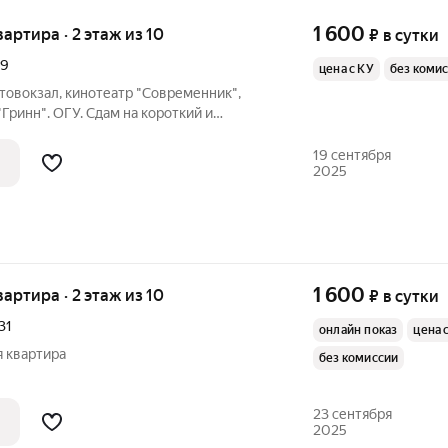
1 600
квартира · 2 этаж из 10
₽
в сутки
29
цена с КУ
без коми
товокзал, кинотеатр "Современник",
Гринн". ОГУ. Сдам на короткий и
дом, евроремонт, новая мебель и вся
льных места, безлимитный интернет WI-
19 сентября
2025
1 600
квартира · 2 этаж из 10
₽
в сутки
31
онлайн показ
цена 
я квартира
без комиссии
23 сентября
2025