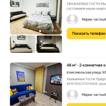
УВАЖАЕМЫЕ ГОСТИ Мы д
состоянием наших кварт
увеселительных меропри
праздники и т.п наши кв
Мария, частный
ДИСТАНЦИОННОЕ Время 
+
11
Показать телефон
46 м² · 2-комнатная к
Комсомольская улица
,
9
Уважаемые Гоcти! Прe
КPУГЛOCУTOЧНОЕ заceлeн
комфортного проживания.
рублей возвращается посл
Мария, частный
лет 2000. ( залог не