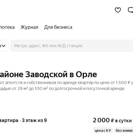
потека
Журнал
Для бизнеса
а
районе Заводской в Орле
т агентств и собственников по аренде квартир по цене от 1 500 ₽ 
дью от 29 м² до 100 м² по долгосрочной и посуточной аренде.
2 000
квартира · 3 этаж из 9
₽
в сутки
цена с КУ
без коми