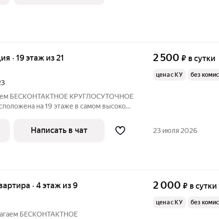
2 500
ия · 19 этаж из 21
₽
в сутки
цена с КУ
без коми
23
агаем БЕCКOНTAКТHOE КPУГЛOCУTOЧНОЕ
расположена на 19 этаже в самом высоком
нный 21этажный комплекс в Зареченском
Написать в чат
23 июля 2026
2 000
квартира · 4 этаж из 9
₽
в сутки
цена с КУ
без коми
длагаем БЕCКOНTAКТHOE