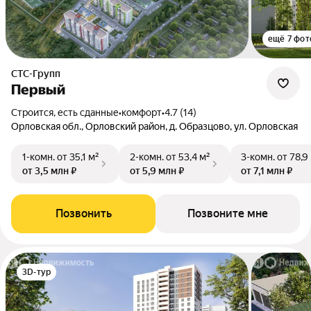
ещё 7 фот
СТС-Групп
Первый
Строится, есть сданные
•
комфорт
•
4.7 (14)
Орловская обл., Орловский район, д. Образцово, ул. Орловская
1-комн.
от 35,1 м²
2-комн.
от 53,4 м²
3-комн.
от 78,9
от 3,5 млн ₽
от 5,9 млн ₽
от 7,1 млн ₽
Позвонить
Позвоните мне
3D-тур