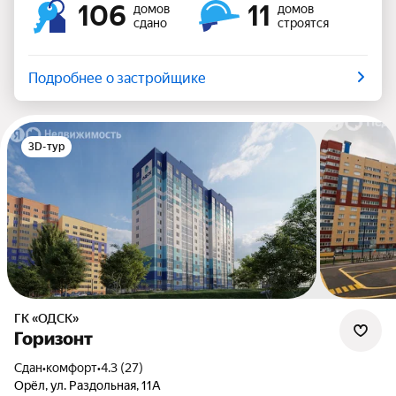
106
11
домов
домов
сдано
строятся
Подробнее о застройщике
3D-тур
ГК «ОДСК»
Горизонт
Сдан
•
комфорт
•
4.3 (27)
Орёл, ул. Раздольная, 11А