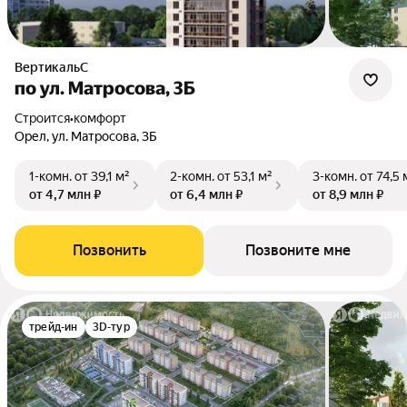
ВертикальС
по ул. Матросова, 3Б
Строится
•
комфорт
Орел, ул. Матросова, 3Б
1-комн.
от 39,1 м²
2-комн.
от 53,1 м²
3-комн.
от 74,5 
от 4,7 млн ₽
от 6,4 млн ₽
от 8,9 млн ₽
Позвонить
Позвоните мне
трейд-ин
3D-тур