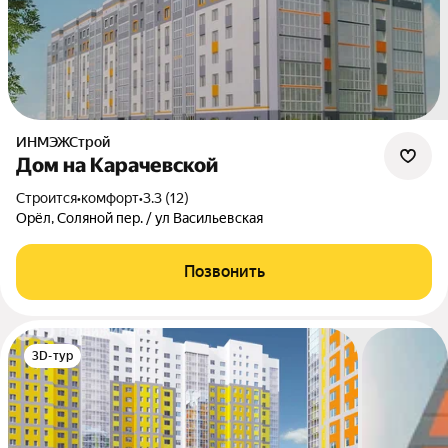
ИНМЭЖСтрой
Дом на Карачевской
Строится
•
комфорт
•
3.3 (12)
Орёл, Соляной пер. / ул Васильевская
Позвонить
3D-тур