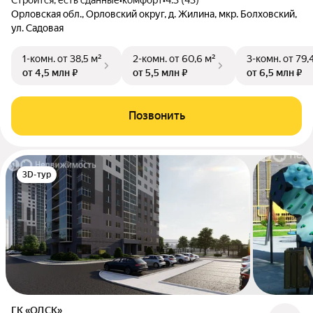
Строится, есть сданные
•
комфорт
•
4.3 (43)
Орловская обл., Орловский округ, д. Жилина, мкр. Болховский,
ул. Садовая
1-комн.
от 38,5 м²
2-комн.
от 60,6 м²
3-комн.
от 79,
от 4,5 млн ₽
от 5,5 млн ₽
от 6,5 млн ₽
Позвонить
3D-тур
ГК «ОДСК»