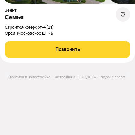
Зенит
Семья
Строится
•
комфорт
•
4 (21)
Орёл, Московское ш., 7Б
Позвонить
ть
Квартира в новостройке
Застройщик ГК «ОДСК»
Рядом с лесом