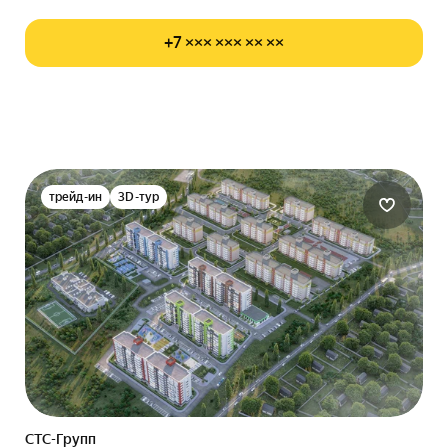
+7 ××× ××× ×× ××
трейд-ин
3D-тур
СТС-Групп