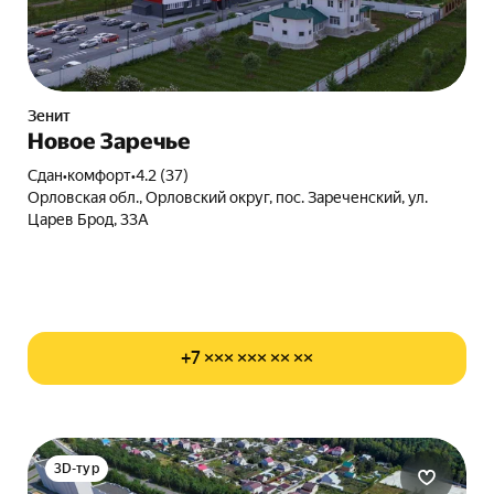
Зенит
Новое Заречье
Сдан
•
комфорт
•
4.2 (37)
Орловская обл., Орловский округ, пос. Зареченский, ул.
Царев Брод, 33А
+7 ××× ××× ×× ××
3D-тур