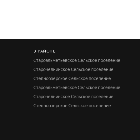
В РАЙОНЕ
Староальметьевское Сельское поселение
Старочелнинское Сельское поселение
Степноозерское Сельское поселение
Староальметьевское Сельское поселение
Старочелнинское Сельское поселение
Степноозерское Сельское поселение