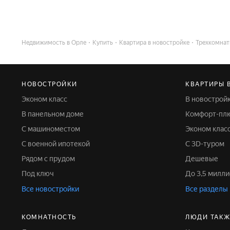
Недвижимость в Орле
Купить
Квартира в новостройке
Трехкомнат
НОВОСТРОЙКИ
КВАРТИРЫ 
Эконом класс
В новострой
В панельном доме
Комфорт-пл
С машиноместом
Эконом клас
С военной ипотекой
С 3D-туром
Рядом с прудом
Дешевые
Под ключ
До 3,5 милл
Все новостройки
Все разделы
КОМНАТНОСТЬ
ЛЮДИ ТАКЖ