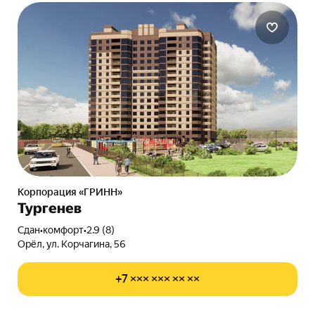
Корпорация «ГРИНН»
Тургенев
Сдан
•
комфорт
•
2.9 (8)
Орёл, ул. Корчагина, 56
+7 ××× ××× ×× ××