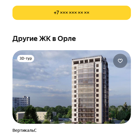
+7 ××× ××× ×× ××
Другие ЖК в Орле
3D-тур
ВертикальС