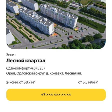
Зенит
Лесной квартал
Сдан
•
комфорт
•
4.8 (525)
Орёл, Орловский округ, д. Конёвка, Лесная ал.
2-комн. от 58,7 м²
от 5,5 млн ₽
+7 ××× ××× ×× ××