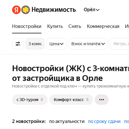
Орёл
Новостройки
Купить
Снять
Коммерческая
И
3 комн.
Цена
Взнос и платёж
Новостройки (ЖК) с 3-комна
от застройщика в Орле
Новостройки с отделкой под ключ — купить трехкомнатную кв
c 3D-туром
8
Комфорт-класс
8
2 новостройки:
по актуальности
по сроку сдачи
по