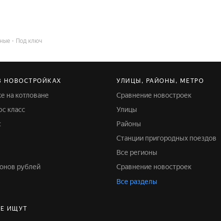
ные
Под ключ
В НОВОСТРОЙКАХ
УЛИЦЫ, РАЙОНЫ, МЕТРО
ке на котловане
Сравнение новостроек
юс класс
Улицы
с
Районы
Станции пригородных поездов
Все регионы
ионов рублей
Сравнение новостроек
Все разделы
Е ИЩУТ