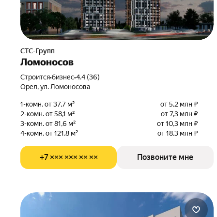
СТС-Групп
Ломоносов
Строится
•
бизнес
•
4.4 (36)
Орел, ул. Ломоносова
1-комн. от 37,7 м²
от 5,2 млн ₽
2-комн. от 58,1 м²
от 7,3 млн ₽
3-комн. от 81,6 м²
от 10,3 млн ₽
4-комн. от 121,8 м²
от 18,3 млн ₽
+7 ××× ××× ×× ××
Позвоните мне