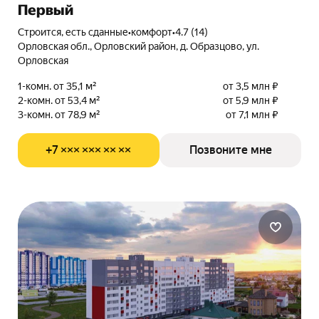
Первый
Строится, есть сданные
•
комфорт
•
4.7 (14)
Орловская обл., Орловский район, д. Образцово, ул.
Орловская
1-комн. от 35,1 м²
от 3,5 млн ₽
2-комн. от 53,4 м²
от 5,9 млн ₽
3-комн. от 78,9 м²
от 7,1 млн ₽
+7 ××× ××× ×× ××
Позвоните мне