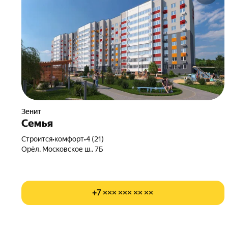
Зенит
Семья
Строится
•
комфорт
•
4 (21)
Орёл, Московское ш., 7Б
+7 ××× ××× ×× ××