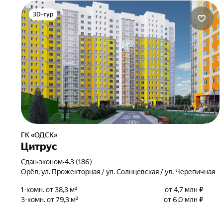
3D-тур
ГК «ОДСК»
Цитрус
Сдан
•
эконом
•
4.3 (186)
Орёл, ул. Прожекторная / ул. Солнцевская / ул. Черепичная
1-комн. от 38,3 м²
от 4,7 млн ₽
3-комн. от 79,3 м²
от 6,0 млн ₽