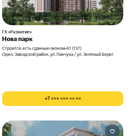
ГК «Развитие»
Нова парк
Строится, есть сданные
•
эконом
•
4.1 (137)
Орел, Заводской район, ул. Панчука / ул. Зелёный Берег
+7 ××× ××× ×× ××