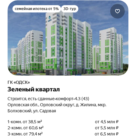
семейная ипотека от 5%
3D-тур
ГК «ОДСК»
Зеленый квартал
Строится, есть сданные
•
комфорт
•
4.3 (43)
Орловская обл., Орловский округ, д. Жилина, мкр.
Болховский, ул. Садовая
1-комн. от 38,5 м²
от 4,5 млн ₽
2-комн. от 60,6 м²
от 5,5 млн ₽
3-комн. от 79,4 м²
от 6,5 млн ₽