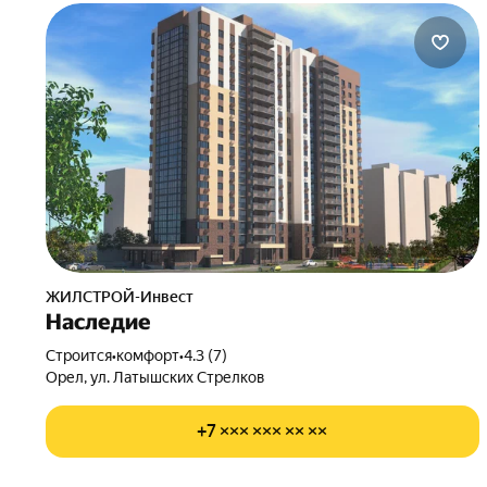
ЖИЛСТРОЙ-Инвест
Наследие
Строится
•
комфорт
•
4.3 (7)
Орел, ул. Латышских Стрелков
+7 ××× ××× ×× ××