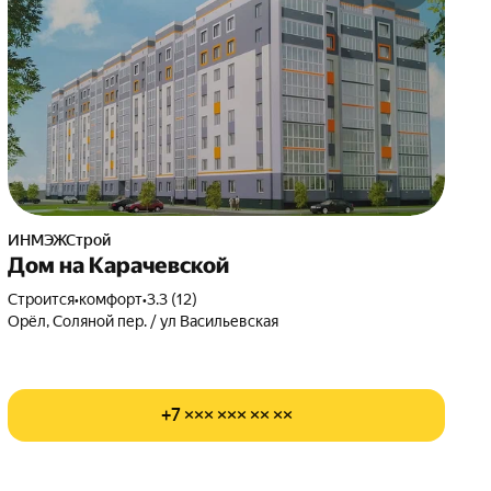
ИНМЭЖСтрой
Дом на Карачевской
Строится
•
комфорт
•
3.3 (12)
Орёл, Соляной пер. / ул Васильевская
+7 ××× ××× ×× ××