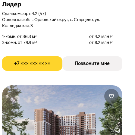
Лидер
Сдан
•
комфорт
•
4.2 (57)
Орловская обл., Орловский округ, с. Старцево, ул.
Колледжская, 3
1-комн. от 36,3 м²
от 4,2 млн ₽
3-комн. от 79,9 м²
от 8,2 млн ₽
+7 ××× ××× ×× ××
Позвоните мне