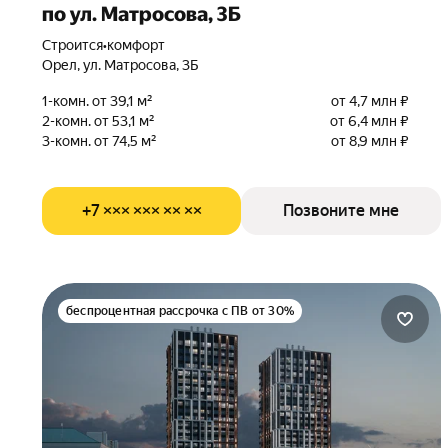
по ул. Матросова, 3Б
Строится
•
комфорт
Орел, ул. Матросова, 3Б
1-комн. от 39,1 м²
от 4,7 млн ₽
2-комн. от 53,1 м²
от 6,4 млн ₽
3-комн. от 74,5 м²
от 8,9 млн ₽
+7 ××× ××× ×× ××
Позвоните мне
беспроцентная рассрочка с ПВ от 30%