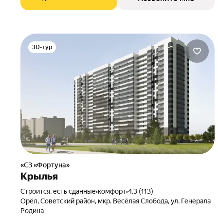
3D-тур
«СЗ «Фортуна»
Крылья
Строится, есть сданные
•
комфорт
•
4.3 (113)
Орёл, Советский район, мкр. Весёлая Слобода, ул. Генерала
Родина