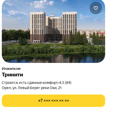
Инжилком
Тринити
Строится, есть сданные
•
комфорт
•
4.3 (84)
Орел, ул. Левый Берег реки Оки, 21
+7 ××× ××× ×× ××