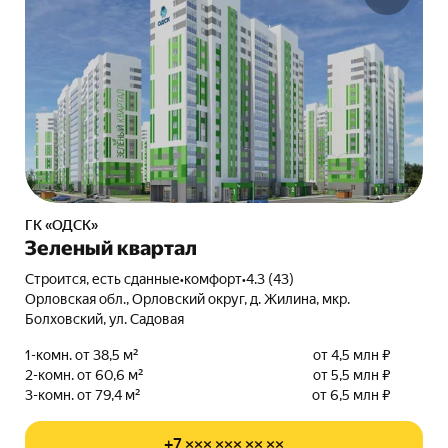
ГК «ОДСК»
Зеленый квартал
Строится, есть сданные
•
комфорт
•
4.3 (43)
Орловская обл., Орловский округ, д. Жилина, мкр.
Болховский, ул. Садовая
1-комн. от 38,5 м²
от 4,5 млн ₽
2-комн. от 60,6 м²
от 5,5 млн ₽
3-комн. от 79,4 м²
от 6,5 млн ₽
+7 ××× ××× ×× ××