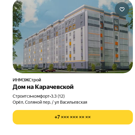
ИНМЭЖСтрой
Дом на Карачевской
Строится
•
комфорт
•
3.3 (12)
Орёл, Соляной пер. / ул Васильевская
+7 ××× ××× ×× ××