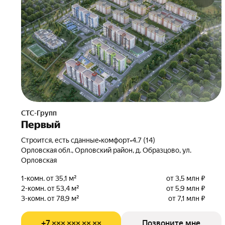
СТС-Групп
Первый
Строится, есть сданные
•
комфорт
•
4.7 (14)
Орловская обл., Орловский район, д. Образцово, ул.
Орловская
1-комн. от 35,1 м²
от 3,5 млн ₽
2-комн. от 53,4 м²
от 5,9 млн ₽
3-комн. от 78,9 м²
от 7,1 млн ₽
+7 ××× ××× ×× ××
Позвоните мне