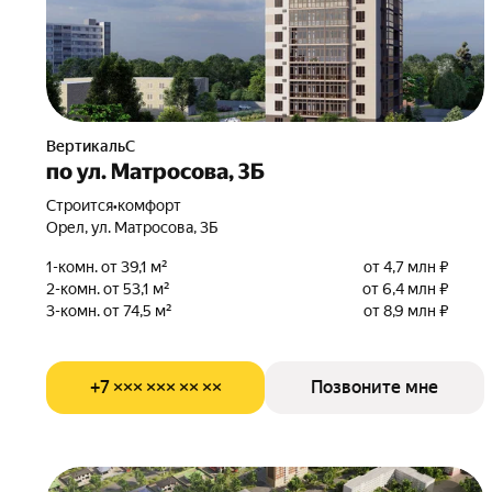
ВертикальС
по ул. Матросова, 3Б
Строится
•
комфорт
Орел, ул. Матросова, 3Б
1-комн. от 39,1 м²
от 4,7 млн ₽
2-комн. от 53,1 м²
от 6,4 млн ₽
3-комн. от 74,5 м²
от 8,9 млн ₽
+7 ××× ××× ×× ××
Позвоните мне