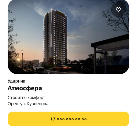
Ударник
Атмосфера
Строится
•
комфорт
Орёл, ул. Кузнецова
+7 ××× ××× ×× ××