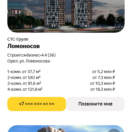
СТС-Групп
Ломоносов
Строится
•
бизнес
•
4.4 (36)
Орел, ул. Ломоносова
1-комн. от 37,7 м²
от 5,2 млн ₽
2-комн. от 58,1 м²
от 7,3 млн ₽
3-комн. от 81,6 м²
от 10,3 млн ₽
4-комн. от 121,8 м²
от 18,3 млн ₽
+7 ××× ××× ×× ××
Позвоните мне