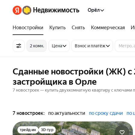
Орёл
Новостройки
Купить
Снять
Коммерческая
И
2 комн.
Цена
Взнос и платёж
Сданные новостройки (ЖК) с
застройщика в Орле
7 новостроек — купить двухкомнатную квартиру с ключами пл
7 новостроек:
по актуальности
по сроку сдачи
по 
трейд-ин
3D-тур