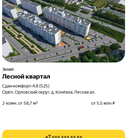
Зенит
Лесной квартал
Сдан
•
комфорт
•
4.8 (525)
Орёл, Орловский округ, д. Конёвка, Лесная ал.
2-комн. от 58,7 м²
от 5,5 млн ₽
+7 ××× ××× ×× ××