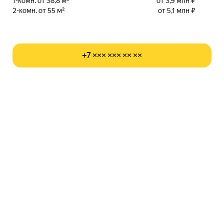
1-комн. от 38,8 м²
от 3,9 млн ₽
2-комн. от 55 м²
от 5,1 млн ₽
+7 ××× ××× ×× ××