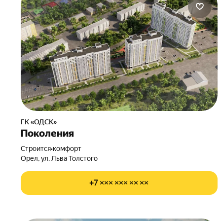
ГК «ОДСК»
Поколения
Строится
•
комфорт
Орел, ул. Льва Толстого
+7 ××× ××× ×× ××