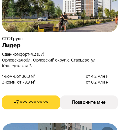
СТС-Групп
Лидер
Сдан
•
комфорт
•
4.2 (57)
Орловская обл., Орловский округ, с. Старцево, ул.
Колледжская, 3
1-комн. от 36,3 м²
от 4,2 млн ₽
3-комн. от 79,9 м²
от 8,2 млн ₽
+7 ××× ××× ×× ××
Позвоните мне