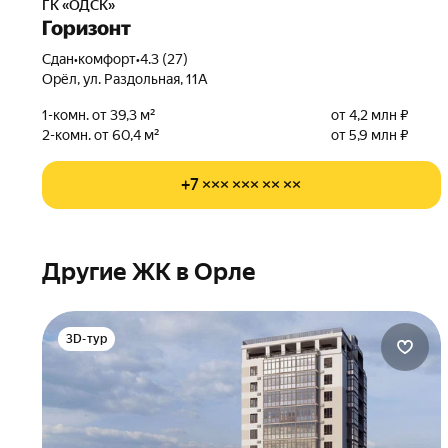
ГК «ОДСК»
Горизонт
Сдан
•
комфорт
•
4.3 (27)
Орёл, ул. Раздольная, 11А
1-комн. от 39,3 м²
от 4,2 млн ₽
2-комн. от 60,4 м²
от 5,9 млн ₽
+7 ××× ××× ×× ××
Другие ЖК в Орле
3D-тур