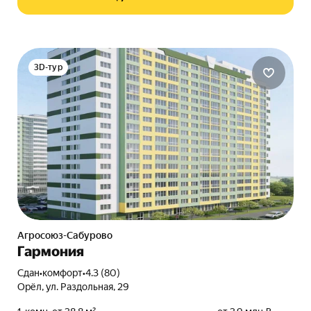
3D-тур
Агросоюз-Сабурово
Гармония
Сдан
•
комфорт
•
4.3 (80)
Орёл, ул. Раздольная, 29