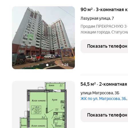
90 м² · 3-комнатная 
Лазурная улица
,
7
Продам ПРЕКРАСНУЮ 3 -
локации города. Статус
входные группы, 2 лифт
закрытая парковка, ком
Показать телефон
"Зенит". В квартире
+
26
54,5 м² · 2-комнатная
улица Матросова
,
3Б
ЖК по ул. Матросова, 3Б
Показать телефон