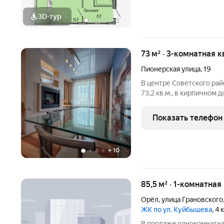
3D-тур
+
2
73 м² · 3-комнатная к
Пионерская улица
,
19
В центре Советского ра
73,2 кв.м., в кирпичном 
капитальный ремонт по д
было сформировано един
Показать телефон
+
10
85,5 м² · 1-комнатная
Орёл
,
улица Грановского
ЖК по ул. Куйбышева
, 4
В продаже однокомнатная квартира в новостройке. Дом будет