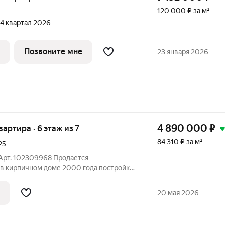
120 000 ₽ за м²
, 4 квартал 2026
Позвоните мне
23 января 2026
4 890 000
₽
квартира · 6 этаж из 7
84 310 ₽ за м²
25
 Арт. 102309968 Продается
 в кирпичном доме 2000 года постройки.
ивному проекту, функциональная
нными комнатами, две гардеробные,
20 мая 2026
кон с