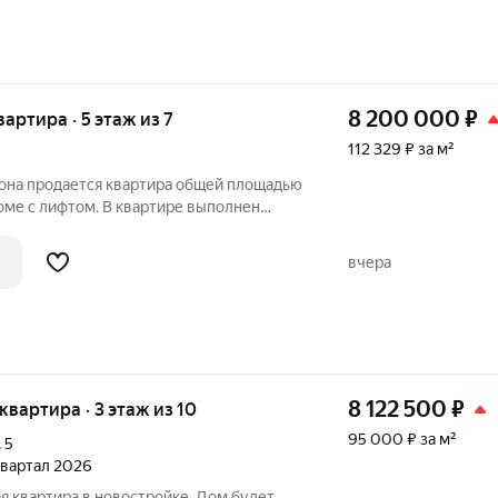
8 200 000
₽
вартира · 5 этаж из 7
112 329 ₽ за м²
йона продается квартира общей площадью
доме с лифтом. В квартире выполнен
изайн-проекту. В результате ремонта
ое пространство в виде объединенной
вчера
8 122 500
₽
 квартира · 3 этаж из 10
95 000 ₽ за м²
,
5
 квартал 2026