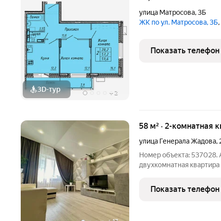
улица Матросова
,
3Б
ЖК по ул. Матросова, 3Б
Показать телефон
3D-тур
+
2
58 м² · 2-комнатная 
улица Генерала Жадова
,
Номер объекта: 537028.
двухкомнатная квартира
Дом строили по эксклюз
планировка с изолирова
Показать телефон
раздельный санузел, бал