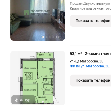
Продам Двухкомнатную к
Квартира под ремонт, эт
высокохудожественные з
ощущение комфортного п
Показать телефон
окна. Квартира
+
1
53,1 м² · 2-комнатная
улица Матросова
,
3Б
ЖК по ул. Матросова, 3Б
Показать телефон
3D-тур
+
2