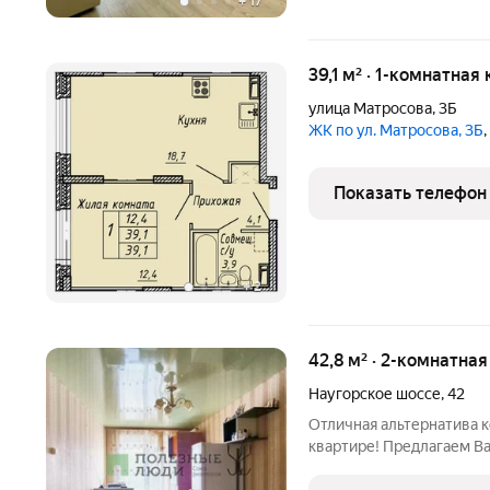
+
17
39,1 м² · 1-комнатная
улица Матросова
,
3Б
ЖК по ул. Матросова, 3Б
Показать телефон
+
2
42,8 м² · 2-комнатна
Наугорское шоссе
,
42
Отличная альтернатива 
квартире! Предлагаем В
двухкомнатной квартире