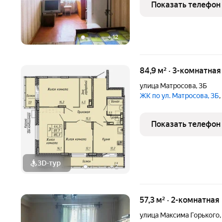
комфортном четвёртом э
Показать телефон
а для комфортного
+
12
84,9 м² · 3-комнатна
улица Матросова
,
3Б
ЖК по ул. Матросова, 3Б
Показать телефон
3D-тур
+
2
57,3 м² · 2-комнатная
улица Максима Горького