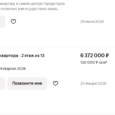
вартиру в самом центре города Орла.
о позволит вам осуществить ваши
амыслы. Высокие потолки 3 метра, дают
ространства. Установлены пластиковые
29 июля 2026
6 372 000
₽
 квартира · 2 этаж из 13
120 000 ₽ за м²
, 4 квартал 2026
Позвоните мне
23 января 2026