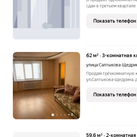
сдан в третьем квартале
Показать телефон
62 м² · 3-комнатная 
улица Салтыкова-Щедри
Продам трёхкомнатную к
ул.Салтыкова-Щедрина, д.1
сталинка, санузел совме
ламинат, окна ПВХ, двер
Показать телефон
+
8
59,6 м² · 2-комнатная