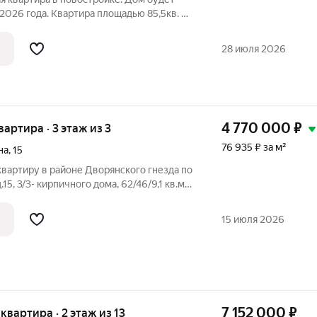
 2026 года. Квартира площадью 85,5кв. м
расположена на третьем этаже. Застройщик «СЗСМУ2».
28 июля 2026
4 770 000
₽
квартира · 3 этаж из 3
76 935 ₽ за м²
на
,
15
вартиру в районе Дворянского гнезда по
5, 3/3- кирпичного дома, 62/46/9,1 кв.м.,
щен кафель, колонка, подвесной потолок,
ь-сейф, домофон, большой подвал в
15 июля 2026
7 152 000
₽
 квартира · 2 этаж из 13