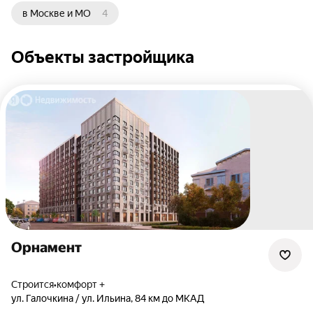
в Москве и МО
4
Объекты застройщика
Орнамент
Строится
•
комфорт +
ул. Галочкина / ул. Ильина
,
84 км до МКАД