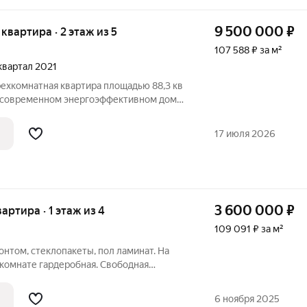
9 500 000
₽
я квартира · 2 этаж из 5
107 588 ₽ за м²
 квартал 2021
ехкомнатная квартира площадью 88,3 кв
в современном энергоэффективном доме.
н для северных регионов, что
ровень комфорта: стены утеплены с двух
17 июля 2026
3 600 000
₽
вартира · 1 этаж из 4
109 091 ₽ за м²
нтом, стеклопакеты, пол ламинат. На
В комнате гардеробная. Свободная
варительной договоренности.
6 ноября 2025