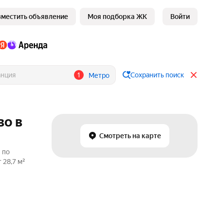
зместить объявление
Моя подборка ЖК
Войти
1
Сохранить поиск
Метро
во в
Смотреть на карте
 по
 28,7 м²