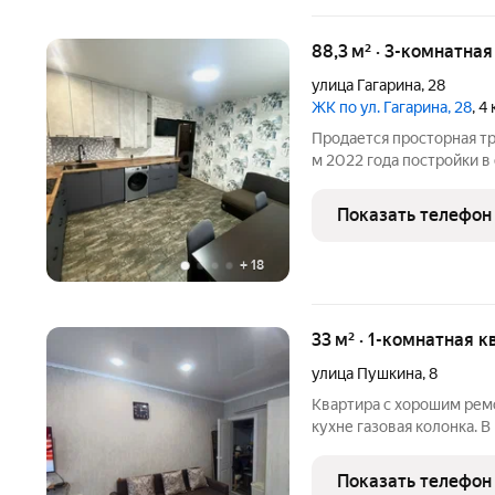
88,3 м² · 3-комнатна
улица Гагарина
,
28
ЖК по ул. Гагарина, 28
, 4
Продается просторная тр
м 2022 года постройки 
Проект здания разработа
обеспечивает высокий у
Показать телефон
сторон, а фасад
+
18
33 м² · 1-комнатная к
улица Пушкина
,
8
Квартира с хорошим ремо
кухне газовая колонка. 
продажа. Показ по пред
Показать телефон