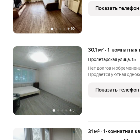
площадь 32.5 кв.м. Сан 
Показать телефон
УГЛОВАЯ. Остается
+
10
30,1 м² · 1-комнатная
Пролетарская улица
,
15
Нет долгов и обременен
Продается уютная однок
кирпичного дома. Кварти
позволяет первое время 
Показать телефон
водоснабжение,
+
3
31 м² · 1-комнатная к