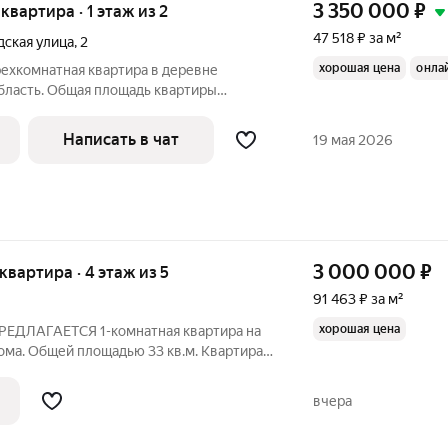
3 350 000
₽
 квартира · 1 этаж из 2
47 518 ₽ за м²
дская улица
,
2
хорошая цена
онла
рехкомнатная квартира в деревне
бласть. Общая площадь квартиры
7.5 кв. м. Квартира
этаже двухэтажного блочного дома,
Написать в чат
19 мая 2026
.
3 000 000
₽
 квартира · 4 этаж из 5
91 463 ₽ за м²
хорошая цена
ЛАГАЕТСЯ 1-комнатная квартира на
ома. Общей площадью 33 кв.м. Квартира
 застеклен. Окна пластиковые. Соседи
возле дома достаточно парковочных мест.
вчера