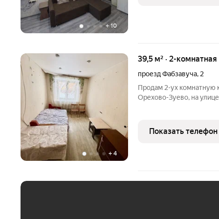
+
10
39,5 м² · 2-комнатная
проезд Фабзавуча
,
2
Продам 2-ух комнатную к
Орехово-Зуево, на улице
расположена на 1 этаже 
площадь 39.5 кв.м. Окна 
ванна и
Показать телефон
+
4
ЕЖЕМЕСЯЧНЫЙ ПЛАТЁ