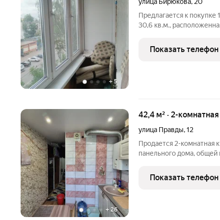
улица Бирюкова
,
20
Предлагается к покупке 
30,6 кв.м., расположенна
установлено на кухне ок
совмещенный. Состояние
Показать телефон
Один
+
5
42,4 м² · 2-комнатная
улица Правды
,
12
Продается 2-комнатная к
панельного дома, общей п
кухня 6 кв.м., газовая ко
угловая, без балкона, хо
Показать телефон
натяжной
+
26