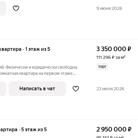
узел ванна и туалет совмещённые. НЕ
9 июня 2026
3 350 000
₽
 квартира · 1 этаж из 5
111 296 ₽ за м²
торг
ий. Физически и юридически свободна.
омнатная квартира на первом этаже
ра с косметическим ремонтом, что
заехать и жить. Окна ПВХ. Центральное
Написать в чат
23 июля 2026
2 950 000
₽
вартира · 5 этаж из 5
95 161 ₽ за м²