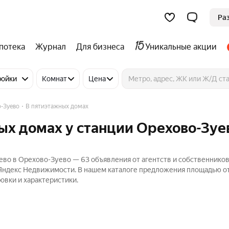
Ра
потека
Журнал
Для бизнеса
Уникальные акции
ройки
Комнат
Цена
-Зуево
В пятиэтажных домах
ых домах у станции Орехово-Зуе
ево в Орехово-Зуево — 63 объявления от агентств и собственников
 Яндекс Недвижимости. В нашем каталоге предложения площадью от
овки и характеристики.