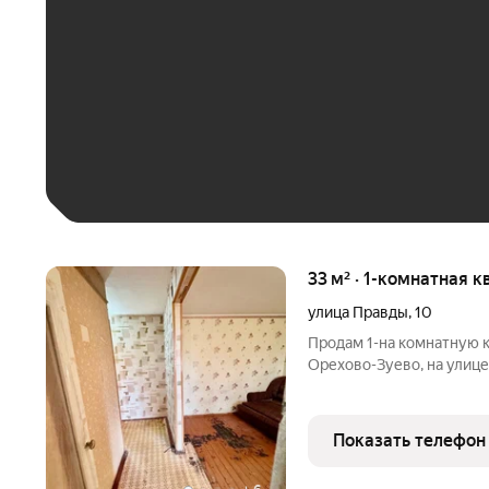
До 30 тыс. ₽
До 50 тыс. ₽
До 70 тыс. ₽
Больше 100 тыс. ₽
33 м² · 1-комнатная к
улица Правды
,
10
Продам 1-на комнатную к
Орехово-Зуево, на улиц
на 2 этаже 5-ти этажного
балкон. Сан узел ванна 
Показать телефон