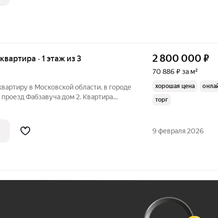
2 800 000
₽
 квартира · 1 этаж из 3
70 886 ₽ за м²
хорошая цена
онла
вартиру в Московской области, в городе
 проезд Фабзавуча дом 2. Квартира
торг
3-ёх этажного кирпичного дома. Общая
пластиковые во всей квартире. Сан узел
9 февраля 2026
Ж