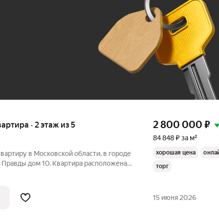
До 100 тыс. ₽
2 800 000
₽
вартира · 2 этаж из 5
84 848 ₽ за м²
хорошая цена
онла
вартиру в Московской области, в городе
е Правды дом 10. Квартира расположена
торг
 дома. Общая площадь 33 кв.м. Есть
и туалет совмещённые. Обременений нет.
15 июня 2026