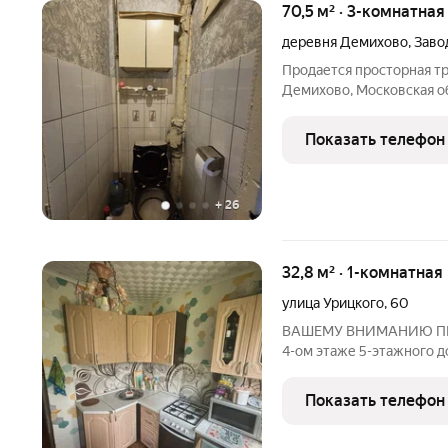
70,5 м² · 3-комнатная
деревня Демихово
,
Заво
Продается просторная т
Демихово, Московская о
составляет 70.5 кв. м, жилая площадь 4
расположена на первом 
Показать телефон
построенного в 1951 году
+
26
32,8 м² · 1-комнатная
улица Урицкого
,
60
ВАШЕМУ ВНИМАНИЮ ПРЕД
4-ом этаже 5-этажного д
светлая и теплая. Балкон
спокойные, тихий двор, 
Показать телефон
В шаговой