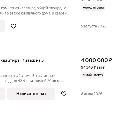
хорошая цена
1 комнатная квартира, общей площадью
я на 5 этаже кирпичного дома. В квартире
но ПВХ, балкон застеклён ПВХ, с/у
 квартиры соответствует фотографиям.
5 августа 2026
4 000 000
₽
 квартира · 1 этаж из 5
94 340 ₽ за м²
онлайн показ
вартира на 1 этаже 5-ти этажного
лощадью 42,4 кв.м., жилой 29 кв.м.,
лонка (автомат), с/у совместный, не
рошее состояние, окна ПВХ, решетки,
Написать в чат
8 июля 2026