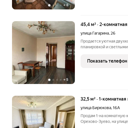
+
8
45,4 м² · 2-комнатна
улица Гагарина
,
26
Продается уютная двухк
планировкой и светлыми
расположена в хорошем 
рядом магазины, школы, 
Показать телефон
ФОК Звездный, остановк
+
5
32,5 м² · 1-комнатная
улица Бирюкова
,
16А
Продам 1-на комнатную к
Орехово-Зуево, на улице
расположена на 3 этаже 