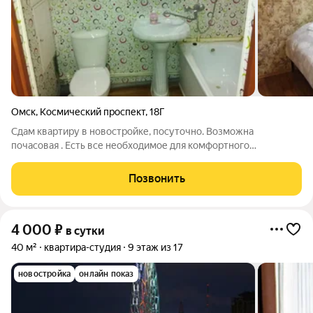
Омск
,
Космический проспект
,
18Г
Сдам квартиру в новостройке, посуточно. Возможна
почасовая . Есть все необходимое для комфортного
проживания. При необходимости предоставляться отчетные
документы.
Позвонить
4 000
₽
в сутки
40 м²
квартира-студия
9 этаж из 17
новостройка
онлайн показ