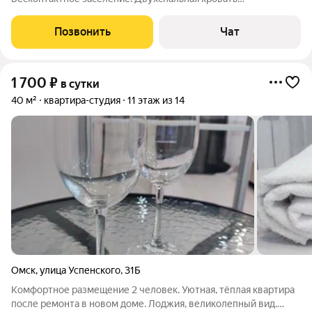
+двухспальный диван Вся необходимая посуда и техника. Всё
чистое и в рабочем состоянии. Необходимый минимум
Позвонить
Чат
косметических средств. Свежее
1 700
₽
в сутки
40 м²
квартира-студия
11 этаж из 14
Омск
,
улица Успенского
,
31Б
Комфортное размещение 2 человек. Уютная, тёплая квартира
после ремонта в новом доме. Лоджия, великолепный вид.