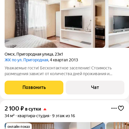
Омск
,
Пригородная улица
,
23к1
ЖК по ул. Пригородная
, 4 квартал 2013
Уважаемые гости! Бесконтактное заселение! Стоимость
размещения зависит от количества дней проживания и
количества гостей Заселение после 21 года и выше! Вся
бытовая техника (холодильник, СВЧ-печь, стиральная
Позвонить
Чат
машинка, гладильные принадлежности,
2 100
₽
в сутки
34 м²
квартира-студия
9 этаж из 16
онлайн показ