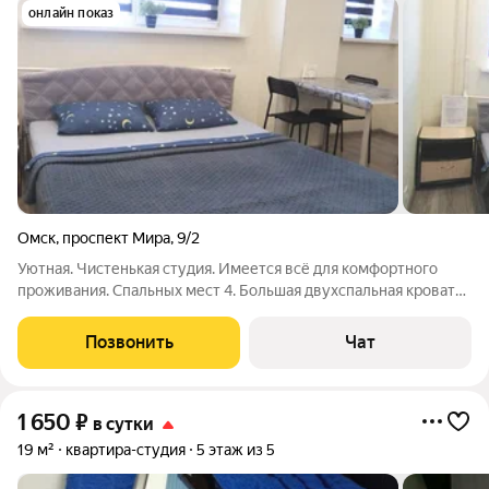
онлайн показ
Омск
,
проспект Мира
,
9/2
Уютная. Чистенькая студия. Имеется всё для комфортного
проживания. Спальных мест 4. Большая двухспальная кровать
и двухместный диван. Вся бытовая техника. Интернет. Чистое
постельное бельё и полотенца . Мыльные принадлежности.
Позвонить
Чат
Посуда. Хорошо развита
1 650
₽
в сутки
19 м²
квартира-студия
5 этаж из 5