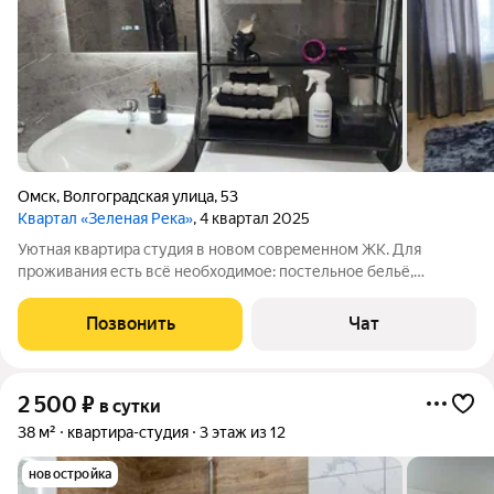
Омск
,
Волгоградская улица
,
53
Квартал «Зеленая Река»
, 4 квартал 2025
Уютная квартира студия в новом современном ЖК. Для
проживания есть всё необходимое: постельное бельё,
гигиенические принадлежности, чай/кофе, крупы, ТВ,
интернет. Свежий ремонт . Двуспальный диван, обеденная
Позвонить
Чат
зона, стол для работы
2 500
₽
в сутки
38 м²
квартира-студия
3 этаж из 12
новостройка