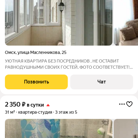
Омск
,
улица Масленникова
,
25
УЮТНАЯ КВАРТИРА БЕЗ ПОСРЕДНИКОВ , НЕ ОСТАВИТ
РАВНОДУШНЫМИ СВОИХ ГОСТЕЙ, ФОТО СООТВЕТСТВУЕТ!.
Здесь есть все необходимое для проживания : двуспальная
кровать, телевизор ЖК, утюг, гладильная доска, фен,посуда,
Позвонить
Чат
постельное белье, полотенца. Прекрасный
2 350
₽
в сутки
31 м²
квартира-студия
3 этаж из 5