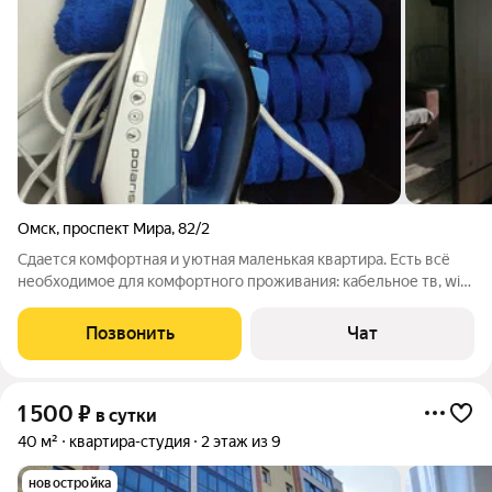
Омск
,
проспект Мира
,
82/2
Сдается комфортная и уютная маленькая квартира. Есть всё
необходимое для комфортного проживания: кабельное тв, wi-
fi, утюг, холодильник, микроволновка, плита, раскладной диван,
чистое постельное, гигиенические принадлежности. Чистое
Позвонить
Чат
постельное,
1 500
₽
в сутки
40 м²
квартира-студия
2 этаж из 9
новостройка