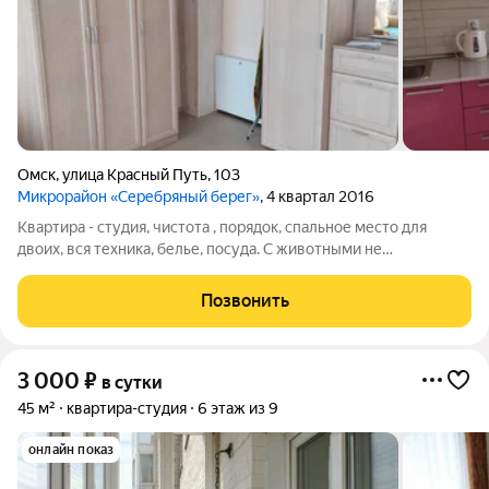
Омск
,
улица Красный Путь
,
103
Микрорайон «Серебряный берег»
, 4 квартал 2016
Квартира - студия, чистота , порядок, спальное место для
двоих, вся техника, белье, посуда. С животными не
рассматриваем.рядом парк, пляж, Евромед, санаторий Омский,
многие учебные заведения. Центр города, удобная
Позвонить
транспортная развязка.
3 000
₽
в сутки
45 м²
квартира-студия
6 этаж из 9
онлайн показ