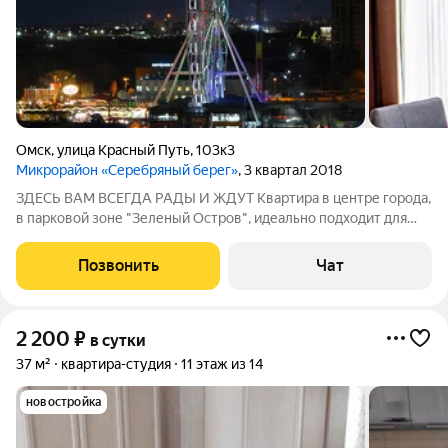
Омск
,
улица Красный Путь
,
103к3
Микрорайон «Серебряный берег»
, 3 квартал 2018
ЗДЕСЬ ВАМ ВСЕГДА РАДЫ И ЖДУТ Квартира в центре города,
в парковой зоне "Зеленый Остров", идеально подходит для
одного или двоих гостей. Возможно дополнительное третье
место. Рядом медицинский центр ЕВРОМЕД, "Колесо
Позвонить
Чат
Обозрения", торговые,
2 200
₽
в сутки
37 м²
квартира-студия
11 этаж из 14
новостройка