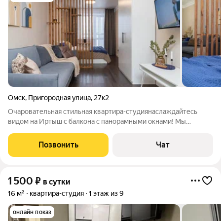
Омск
,
Пригородная улица
,
27к2
Очаровательная стильная квартира-студиянаслаждайтесь
видом на Иртыш с балкона с панорамными окнами! Мы
позаботились, чтобы всё было идеально: Всегда чисто Удобная
кровать и диван Белоснежное постельное белье и мягкие
Позвонить
Чат
полотенца Необходимая техника:
1 500
₽
в сутки
16 м²
квартира-студия
1 этаж из 9
онлайн показ