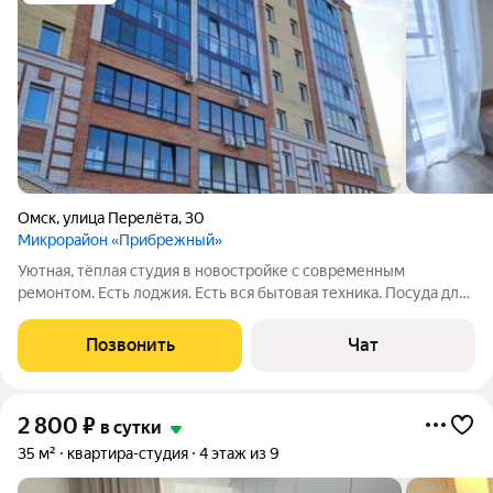
Омск
,
улица Перелёта
,
30
Микрорайон «Прибрежный»
Уютная, тёплая студия в новостройке с современным
ремонтом. Есть лоджия. Есть вся бытовая техника. Посуда для
готовки и сервировки, постельное Интернет, кабельное.
Отчётные документы.
Позвонить
Чат
2 800
₽
в сутки
35 м²
квартира-студия
4 этаж из 9