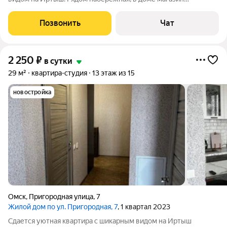
«пятерочка», ресторан, салон красоты. В квартире есть все для
комфортного проживания. Не для шумных компаний!!! При
Позвонить
Чат
брони от 2-х суток скидка!
2 250
₽
в сутки
29 м²
квартира-студия
13 этаж из 15
новостройка
Омск
,
Пригородная улица
,
7
Жилой дом по ул. Пригородная, 7
, 1 квартал 2023
Сдается уютная квартира с шикарным видом на Иртыш