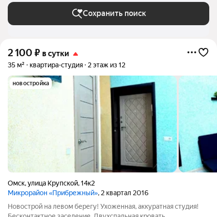
Сохранить поиск
2 100
₽
в сутки
35 м²
квартира-студия
2 этаж из 12
новостройка
Омск
,
улица Крупской
,
14к2
Микрорайон «Прибрежный»
, 2 квартал 2016
Новострой на левом берегу! Ухоженная, аккуратная студия!
Бесконтактное заселение. Двухспальная кровать