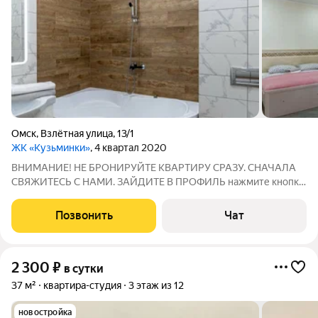
Омск
,
Взлётная улица
,
13/1
ЖК «Кузьминки»
, 4 квартал 2020
ВНИМАНИЕ! НЕ БРОНИРУЙТЕ КВАРТИРУ СРАЗУ. СНАЧАЛА
СВЯЖИТЕСЬ С НАМИ. ЗАЙДИТЕ В ПРОФИЛЬ нажмите кнопку
НАПИСАТЬ или ПОЗВОНИТЬ. ОТВЕТИМ НА ВСЕ
ИНТЕРЕСУЮЩИЕ ВОПРОСЫ И ОБЯЗАТЕЛЬНО
Позвонить
Чат
ДОГОВОРИМСЯ! КОНДИЦИОНЕР ВСЕГДА ЕСТЬ ГОРЯЧАЯ
ВОДА Престижный, современный
2 300
₽
в сутки
37 м²
квартира-студия
3 этаж из 12
новостройка