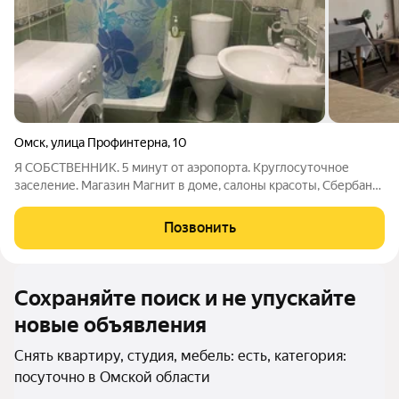
Омск
,
улица Профинтерна
,
10
Я СОБСТВЕННИК. 5 минут от аэропорта. Круглосуточное
заселение. Магазин Магнит в доме, салоны красоты, Сбербанк,
пиццерия. Остановка прям рядом с домом. Общественный
транспорт во все точки города, в том числе и аэропорт.
Позвонить
Кровать и диван. Постельное
Сохраняйте поиск и не упускайте
новые объявления
Снять квартиру, студия, мебель: есть, категория:
посуточно в Омской области