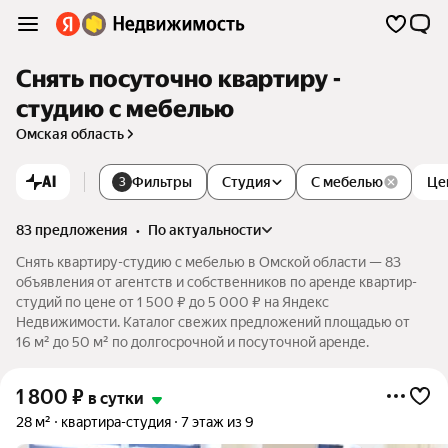
Снять посуточно квартиру -
студию с мебелью
Омская область
AI
Фильтры
Студия
С мебелью
Це
3
83 предложения
•
по актуальности
Снять квартиру-студию с мебелью в Омской области — 83
объявления от агентств и собственников по аренде квартир-
студий по цене от 1 500 ₽ до 5 000 ₽ на Яндекс
Недвижимости. Каталог свежих предложений площадью от
16 м² до 50 м² по долгосрочной и посуточной аренде.
1 800
₽
в сутки
28 м²
квартира-студия
7 этаж из 9