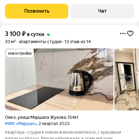
Постельное, полотенца, средства гигиены. Посуда для готовки
и сервировки. Холодильник, плита, микроволновая печь. Фен,
Позвонить
Чат
утюг, гладильная
3 100
₽
в сутки
33 м²
апартаменты-студия
13 этаж из 14
новостройка
Омск
,
улица Маршала Жукова
,
154к1
МФК «Маршал»
, 2 квартал 2023
Квартира- студия в новом жилом комплексе, с красивым
видом на Иртыш. Рядом набережная, в доме магазин