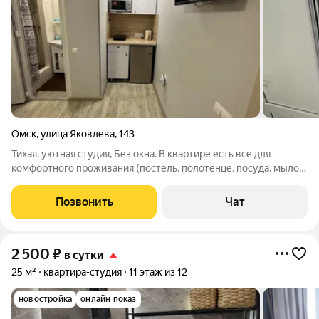
Омск
,
улица Яковлева
,
143
Тихая, уютная студия, Без окна. В квартире есть все для
комфортного проживания (постель, полотенце, посуда, мыло,
туалетная бумага, плита, телевизор, Wi-Fi, стиральная
машинка, фен по запросу). Размещение до 2-х человек - 1
Позвонить
Чат
кровать (1,40 м). Курение,
2 500
₽
в сутки
25 м²
квартира-студия
11 этаж из 12
новостройка
онлайн показ