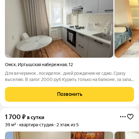
Омск
,
Иртышская набережная
,
12
Для вечеринок , посиделок , дней рождения не сдаю. Сразу
выселяю. В залог 2000 руб Курить только на балконе, за запах
сигарет в квартире штраф. Выезд в 12:00 Заезд в 14:00
Цыганские семьи не заселяю
Позвонить
1 700
₽
в сутки
39 м²
квартира-студия
2 этаж из 5