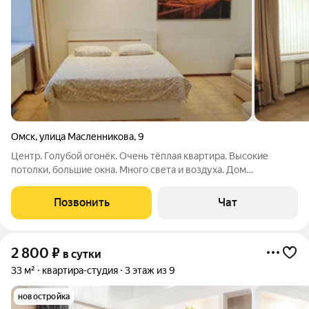
Омск
,
улица Масленникова
,
9
Центр. Голубой огонёк. Очень тёплая квартира. Высокие
потолки, большие окна. Много света и воздуха. Дом
кирпичный. толстые стены, соседей не слышно. Кондиционер.
Есть всё необходимое для проживания 4 гостей. Диван
Позвонить
Чат
раскладывается. Большая двухспальная
2 800
₽
в сутки
33 м²
квартира-студия
3 этаж из 9
новостройка