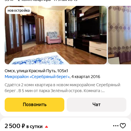
новостройка
Омск
,
улица Красный Путь
,
105к1
Микрорайон «Серебряный берег»
, 4 квартал 2016
Сдаётся 2 комн квартира в новом микрорайоне Серебряный
берег . В 5 мин от парка Зелёный остров. Комната :
двухспальная кровать. Зал : раскладной диван двухместный.
Кухня : микроволновка, плита, духовой шкаф, холодильник. Вид
Позвонить
Чат
из окна и балкона на парк
2 500
₽
в сутки