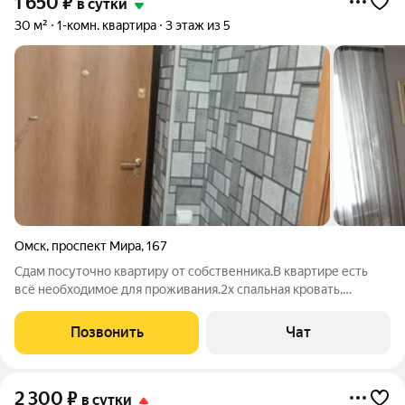
1 650
₽
в сутки
30 м²
1-комн. квартира
3 этаж из 5
Омск
,
проспект Мира
,
167
Сдам посуточно квартиру от собственника.В квартире есть
всё необходимое для проживания.2х спальная кровать,
угловой диван.кабельное ТВ, стиральная машина.Уютная
теплая квартира.
Позвонить
Чат
2 300
₽
в сутки