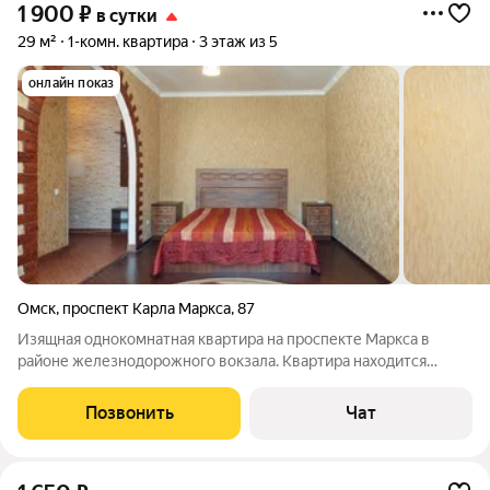
1 900
₽
в сутки
29 м²
1-комн. квартира
3 этаж из 5
онлайн показ
Омск
,
проспект Карла Маркса
,
87
Изящная однокомнатная квартира на проспекте Маркса в
районе железнодорожного вокзала. Квартира находится
недалеко от главных транспортных магистралей города,
отделений банков и торгово-офисных центров. Зона спальни
Позвонить
Чат
оснащена широкой двуспальной