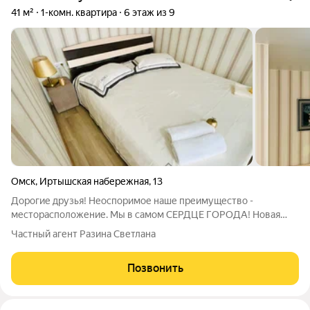
41 м²
1-комн. квартира
6 этаж из 9
Омск
,
Иртышская набережная
,
13
Дорогие друзья! Неоспоримое наше преимущество -
месторасположение. Мы в самом СЕРДЦЕ ГОРОДА! Новая
квартира с хорошим ремонтом Предлагаем для гостей города
Частный агент Разина Светлана
квартиру возле ТЦ Каскад -Иртышская набережная , в
квартире имеется все необходимое для
Позвонить