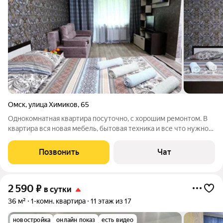
Омск
,
улица Химиков
,
65
Однокомнатная квартира посуточно, с хорошим ремонтом. В
квартира вся новая мебель, бытовая техника и все что нужно
для комфортного проживания. Дом находится в удобном
месте, рядом с остановкой, хорошая транспортная развязка.
Позвонить
Чат
2 590
₽
в сутки
36 м²
1-комн. квартира
11 этаж из 17
новостройка
онлайн показ
есть видео