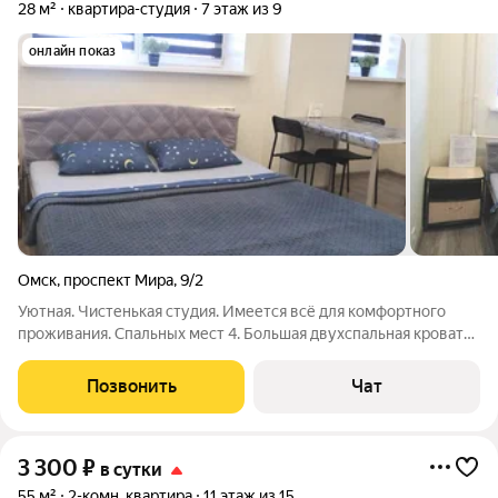
28 м²
квартира-студия
7 этаж из 9
онлайн показ
Омск
,
проспект Мира
,
9/2
Уютная. Чистенькая студия. Имеется всё для комфортного
проживания. Спальных мест 4. Большая двухспальная кровать
и двухместный диван. Вся бытовая техника. Интернет. Чистое
постельное бельё и полотенца . Мыльные принадлежности.
Позвонить
Чат
Посуда. Хорошо развита
3 300
₽
в сутки
55 м²
2-комн. квартира
11 этаж из 15