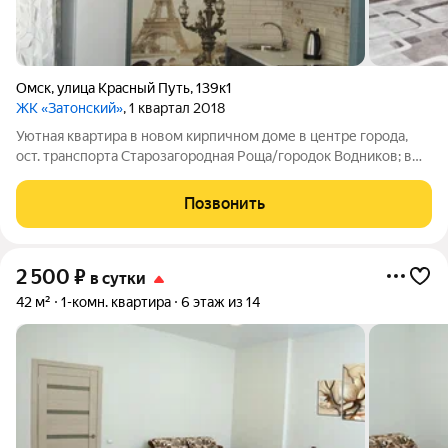
Омск
,
улица Красный Путь
,
139к1
ЖК «Затонский»
, 1 квартал 2018
Уютная квартира в новом кирпичном доме в центре города,
ост. транспорта Старозагородная Роща/городок Водников; в
квартире есть все для комфортного проживания: электро
чайник,микроволновая печь, холодильник, стиральная машина-
Позвонить
автомат, гладильная доска
2 500
₽
в сутки
42 м²
1-комн. квартира
6 этаж из 14