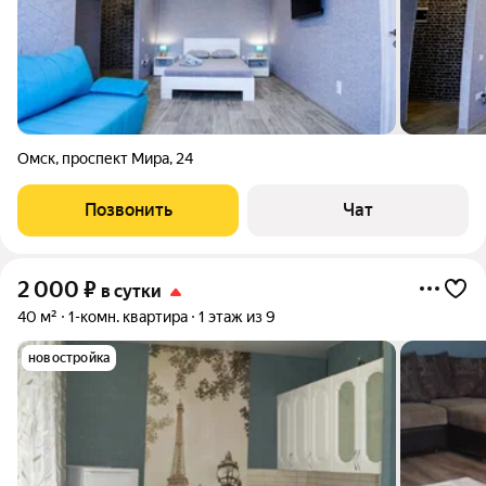
Омск
,
проспект Мира
,
24
Позвонить
Чат
2 000
₽
в сутки
40 м²
1-комн. квартира
1 этаж из 9
новостройка