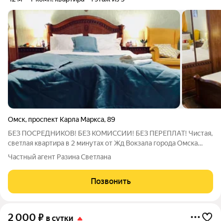
Омск
,
проспект Карла Маркса
,
89
БЕЗ ПОСРЕДНИКОВ! БЕЗ КОМИССИИ! БЕЗ ПЕРЕПЛАТ! Чистая,
светлая квартира в 2 минутах от Жд Вокзала города Омска
Постельное белье, на каждого гостя по 2 полотенца; На кухне:
Частный агент Разина Светлана
СВЧ-печь, плита, духовой шкаф, холодильник, электрочайник,
тарелки, кружки,
Позвонить
2 000
₽
в сутки