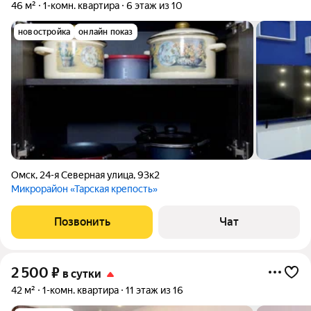
46 м²
1-комн. квартира
6 этаж из 10
новостройка
онлайн показ
Омск
,
24-я Северная улица
,
93к2
Микрорайон «Тарская крепость»
Позвонить
Чат
2 500
₽
в сутки
42 м²
1-комн. квартира
11 этаж из 16