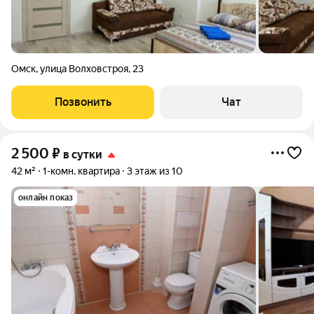
Омск
,
улица Волховстроя
,
23
Позвонить
Чат
2 500
₽
в сутки
42 м²
1-комн. квартира
3 этаж из 10
онлайн показ