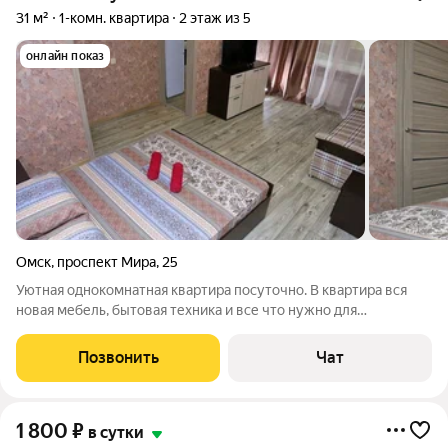
31 м²
1-комн. квартира
2 этаж из 5
онлайн показ
Омск
,
проспект Мира
,
25
Уютная однокомнатная квартира посуточно. В квартира вся
новая мебель, бытовая техника и все что нужно для
комфортного проживания. Дом находится в удобном месте,
рядом с остановкой, хорошая транспортная развязка.
Позвонить
Чат
1 800
₽
в сутки