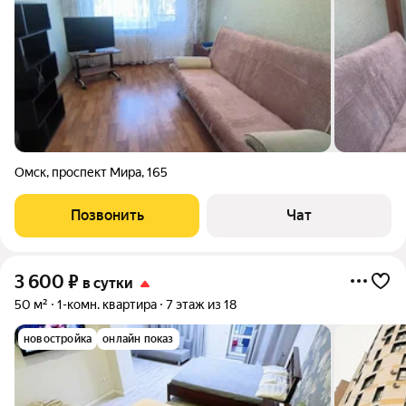
Омск
,
проспект Мира
,
165
Позвонить
Чат
3 600
₽
в сутки
50 м²
1-комн. квартира
7 этаж из 18
новостройка
онлайн показ