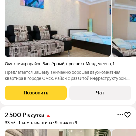
Омск
,
микрорайон Заозёрный
,
проспект Менделеева
,
1
Предлагается Вашему вниманию хорошая двухкомнатная
квартира в городе Омск. Район с развитой инфраструктурой.
Поблизости кафе, бары, рестораны, магазины, аптеки, банки,
остановки общественного транспорта. Для гостей с личным
Позвонить
Чат
автомобилем во дворе
2 500
₽
в сутки
33 м²
1-комн. квартира
9 этаж из 9