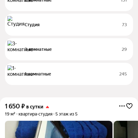
2-комнатные
131
Студия
73
3-комнатные
29
1-комнатные
245
1 650
₽
в сутки
19 м²
квартира-студия
5 этаж из 5