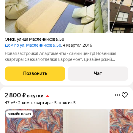
Омск
,
улица Масленникова
,
58
Дом по ул. Масленникова, 58
, 4 квартал 2016
Новая застройка! Апартаменты - самый центр! Новейшая
квартира! Свежая отделка! Евроремонт. Дизайнерский
евроремонт! Центральный район, элитный дом!
СОБСТВЕННИК. СООТВЕТСТВИЕ ФОТО 100%!!! Сдам
Позвонить
Чат
посуточно ЭКСКЛЮЗИВНУЮ ЭЛИТНУЮ квартиру в новом
доме в
2 800
₽
в сутки
47 м²
2-комн. квартира
5 этаж из 5
онлайн показ