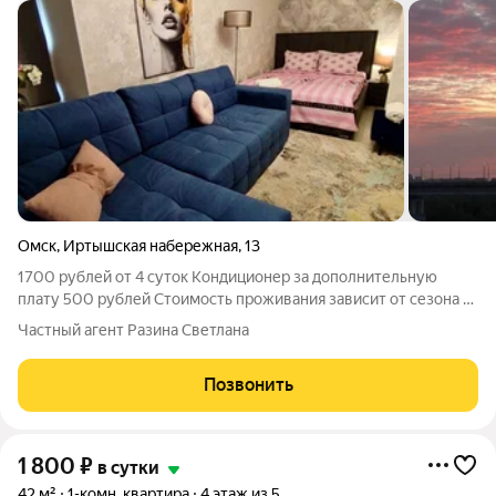
Омск
,
Иртышская набережная
,
13
1700 рублей от 4 суток Кондиционер за дополнительную
плату 500 рублей Стоимость проживания зависит от сезона и
количества суток. Актуальную цену на конкретные даты
Частный агент Разина Светлана
уточняйте по телефону. БЕЗ ПОСРЕДНИКОВ И БЕЗ
КОМИССИЙ Сдам посуточно уютную новую
Позвонить
1 800
₽
в сутки
42 м²
1-комн. квартира
4 этаж из 5