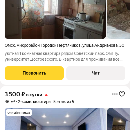
Омск
,
микрорайон Городок Нефтяников
,
улица Андрианова
,
30
уютная 1 комнатная квартира рядом Советский парк, ОмГТу,
университет Достоевского. В квартире для проживания всё
необходимое имеется. Квартира сдаётся не для шумных
вечеринок, с животными не заселяем. тел. (89994701802)
Позвонить
Чат
3 500
₽
в сутки
46 м²
2-комн. квартира
5 этаж из 5
онлайн показ