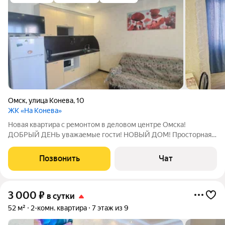
Омск
,
улица Конева
,
10
ЖК «На Конева»
Новая квартира с ремонтом в деловом центре Омска!
ДОБРЫЙ ДЕНЬ уважаемые гости! НОВЫЙ ДОМ! Просторная
1комн! ост. Конева ! 3 спальных места! Фото
соответствует200% . Омский Аэропорт, ОлТУГА,
Позвонить
Чат
ОЗГА(Омский завод гражданской авиации) - рядом! Автосалон
3 000
₽
в сутки
52 м²
2-комн. квартира
7 этаж из 9