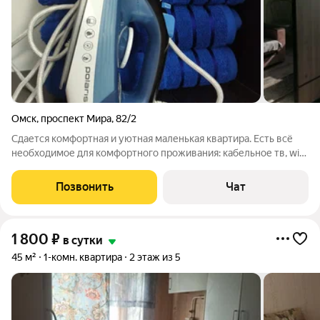
Омск
,
проспект Мира
,
82/2
Сдается комфортная и уютная маленькая квартира. Есть всё
необходимое для комфортного проживания: кабельное тв, wi-
fi, утюг, холодильник, микроволновка, плита, раскладной диван,
чистое постельное, гигиенические принадлежности. Чистое
Позвонить
Чат
постельное,
1 800
₽
в сутки
45 м²
1-комн. квартира
2 этаж из 5