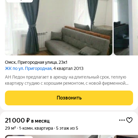
Омск
,
Пригородная улица
,
23к1
ЖК по ул. Пригородная
, 4 квартал 2013
АН Ледон предлагает в аренду на длительный срок, теплую
квартиру студию с хорошим ремонтом, с новой фирменной
техникой и новой мебелью. Квартира оснащена всем
необходимым для комфортного проживания: кондиционер,
Позвонить
новые двухкамерный холодильник, новая
21 000
₽
в месяц
29 м²
1-комн. квартира
5 этаж из 5