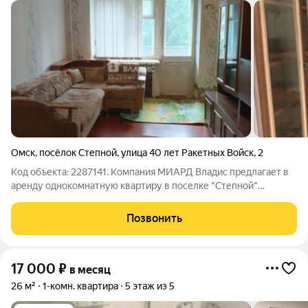
Омск
,
посёлок Степной
,
улица 40 лет Ракетных Войск
,
2
Код объекта: 2287141. Компания МИАРД Владис предлагает в
аренду однокомнатную квартиру в поселке "Степной"
недалеко от остановки общественного транспорта (автобус
72, маршрутка 350). Квартира общей площадью 30 кв.метров,
Позвонить
кухня - 6 кв.метров, комната
17 000
₽
в месяц
26 м²
1-комн. квартира
5 этаж из 5