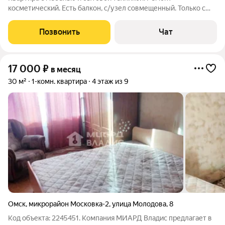
косметический. Есть балкон, с/узел совмещенный. Только с
договором. Сроки обсуждаются. Оплата 23000
руб.+ком.платежи(4000р) Залог 5000 руб.(возвратный)
Позвонить
Чат
Можно с животным.
17 000
₽
в месяц
30 м²
1-комн. квартира
4 этаж из 9
Омск
,
микрорайон Московка-2
,
улица Молодова
,
8
Код объекта: 2245451. Компания МИАРД Владис предлагает в