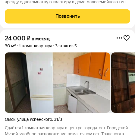
аренду однокомнатную квартиру в доме малосемейного типа
в районе с развитой инфраструктурой в шаговой доступности
от остановки общественного транспорта. Квартира общей
Позвонить
площадью 30 кв. метров,
24 000
₽
в месяц
30 м²
1-комн. квартира
3 этаж из 5
Омск
,
улица Успенского
,
31/3
Сдаётся 1 комнатная квартира в центре города. ост. Городской
Музей. удобное расположение дома- рядом ост. Транспорта,