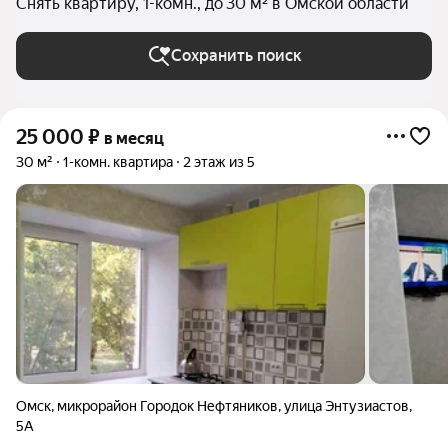
Снять квартиру, 1-комн., до 30 м² в Омской области
Сохранить поиск
25 000
₽
в месяц
30 м²
1-комн. квартира
2 этаж из 5
Омск
,
микрорайон Городок Нефтяников
,
улица Энтузиастов
,
5А