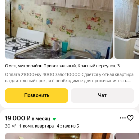
Омск
,
микрорайон Привокзальный
,
Красный переулок
,
3
Оплата 21000+ку 4000 залог10000 Сдается уютная квартира
на длительный срок, всё необходимое для проживания есть.
Предпочтение 1-2 девушкам-студенткам 1 курса Омского
техникума железнодорожного транспорта. Оплата комиссии
Позвонить
Чат
агентства по факту заселения.
19 000
₽
в месяц
30 м²
1-комн. квартира
4 этаж из 5