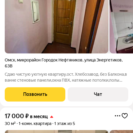
Омск
,
микрорайон Городок Нефтяников
,
улица Энергетиков
,
63В
Сдаю чистую уютную квартиру.ост. Хлебозавод. без Балкона,в
ванне стеновые панели,окна ПВХ, натяжные потолки,полы
дерево свежая покраска. Мебель диван, кухонный гарнитур,
холодильник,машинка стиральная Автомат,шкаф для одежды,
Позвонить
Чат
стол. Аренда 19000 руб.
17 000
₽
в месяц
30 м²
1-комн. квартира
1 этаж из 5