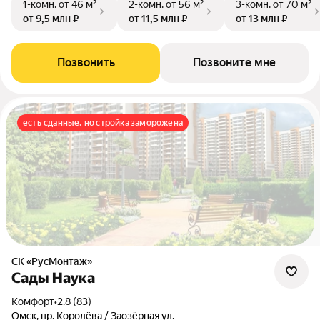
1-комн.
от 46 м²
2-комн.
от 56 м²
3-комн.
от 70 м²
от 9,5 млн ₽
от 11,5 млн ₽
от 13 млн ₽
Позвонить
Позвоните мне
есть сданные, но стройка заморожена
СК «РусМонтаж»
Сады Наука
комфорт
•
2.8 (83)
Омск, пр. Королёва / Заозёрная ул.