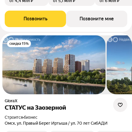
от 4,4 млн ₽
от 5,1 млн ₽
от 6 млн ₽
Позвонить
Позвоните мне
скидка 15%
GloraX
СТАТУС на Заозерной
Строится
•
бизнес
Омск, ул. Правый Берег Иртыша / ул. 70 лет СибАДИ